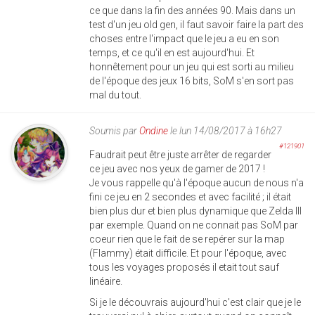
ce que dans la fin des années 90. Mais dans un
test d'un jeu old gen, il faut savoir faire la part des
choses entre l'impact que le jeu a eu en son
temps, et ce qu'il en est aujourd'hui. Et
honnêtement pour un jeu qui est sorti au milieu
de l'époque des jeux 16 bits, SoM s'en sort pas
mal du tout.
Soumis par
Ondine
le lun 14/08/2017 à 16h27
#121901
Faudrait peut être juste arrêter de regarder
ce jeu avec nos yeux de gamer de 2017 !
Je vous rappelle qu'à l'époque aucun de nous n'a
fini ce jeu en 2 secondes et avec facilité ; il était
bien plus dur et bien plus dynamique que Zelda III
par exemple. Quand on ne connait pas SoM par
coeur rien que le fait de se repérer sur la map
(Flammy) était difficile. Et pour l'époque, avec
tous les voyages proposés il etait tout sauf
linéaire.
Si je le découvrais aujourd'hui c'est clair que je le