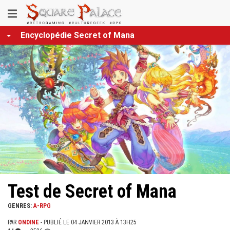
Aller
Toggle
au
contenu
navigation
Encyclopédie Secret of Mana
principal
Test de Secret of Mana
GENRES:
A-RPG
PAR
ONDINE
- PUBLIÉ LE 04 JANVIER 2013 À 13H25