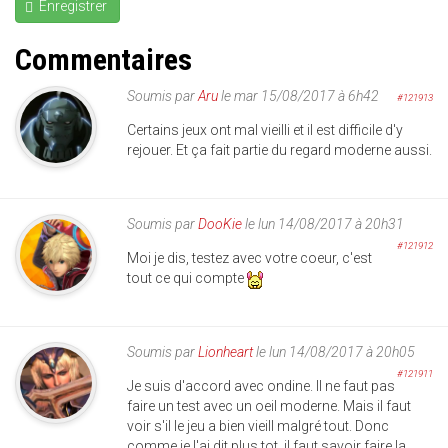
Enregistrer
Commentaires
Soumis par
Aru
le mar 15/08/2017 à 6h42
#121913
Certains jeux ont mal vieilli et il est difficile d'y
rejouer. Et ça fait partie du regard moderne aussi.
Soumis par
DooKie
le lun 14/08/2017 à 20h31
#121912
Moi je dis, testez avec votre coeur, c'est
tout ce qui compte
Soumis par
Lionheart
le lun 14/08/2017 à 20h05
#121911
Je suis d'accord avec ondine. Il ne faut pas
faire un test avec un oeil moderne. Mais il faut
voir s'il le jeu a bien vieill malgré tout. Donc
comme je l'ai dit plus tot, il faut savoir faire la