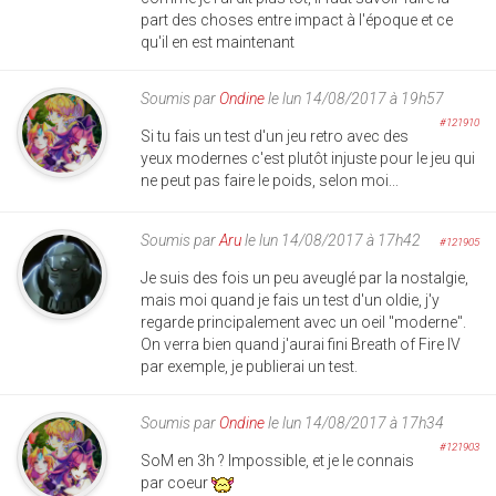
part des choses entre impact à l'époque et ce
qu'il en est maintenant
Soumis par
Ondine
le lun 14/08/2017 à 19h57
#121910
Si tu fais un test d'un jeu retro avec des
yeux modernes c'est plutôt injuste pour le jeu qui
ne peut pas faire le poids, selon moi...
Soumis par
Aru
le lun 14/08/2017 à 17h42
#121905
Je suis des fois un peu aveuglé par la nostalgie,
mais moi quand je fais un test d'un oldie, j'y
regarde principalement avec un oeil "moderne".
On verra bien quand j'aurai fini Breath of Fire IV
par exemple, je publierai un test.
Soumis par
Ondine
le lun 14/08/2017 à 17h34
#121903
SoM en 3h ? Impossible, et je le connais
par coeur