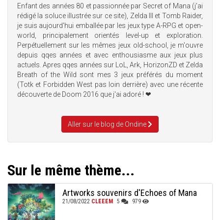
Enfant des années 80 et passionnée par Secret of Mana (j'ai
rédigé la soluce illustrée sur ce site), Zelda III et Tomb Raider,
je suis aujourd'hui emballée par les jeux type A-RPG et open-
world, principalement orientés level-up et exploration.
Perpétuellement sur les mêmes jeux old-school, je m'ouvre
depuis qqes années et avec enthousiasme aux jeux plus
actuels. Apres qqes années sur LoL, Ark, HorizonZD et Zelda
Breath of the Wild sont mes 3 jeux préférés du moment
(Totk et Forbidden West pas loin derrière) avec une récente
découverte de Doom 2016 que j'ai adoré ! ❤
Aller sur le blog de Ondine
Sur le même thème...
Artworks souvenirs d'Echoes of Mana
21/08/2022
CLEEEM
5
979