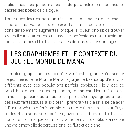
statistiques des personnages et de paramétrer les touches et
cadres des boîtes de dialogue.
Toutes ces libertés sont un réel atout pour ce jeu et le rendent
encore plus vaste et complexe. La durée de vie du jeu est
considérablement augmentée lorsque le joueur choisit de trouver
les meilleures armures et aussi de perfectionner au maximum
toutes les armes et toutes les magies de tous ses personnages.
LES GRAPHISMES ET LE CONTEXTE DU
JEU : LE MONDE DE MANA
Le moteur graphique très coloré et varié est la grande réussite de
ce jeu. Féérique, le Monde Mana regorge de beaucoup d’endroits
différents avec des populations parfois atypiques : le village de
Bollet habité par des champignons, le hameau Nani refuge des
nains… Le joueur n’aura pas le temps de s’ennuyer grâce à tous
ces lieux fantastiques à explorer. Il prendra vite plaisir à se balader
à Puritas, véritable forêt-temple, ou encore à travers le Haut Pays
où les 4 saisons se succèdent, avec des arbres de toutes les
couleurs. La musique est un enchantement ; Hiroki Kikuta a réalisé
une vraie merveille de percussions, de flûte et de piano.