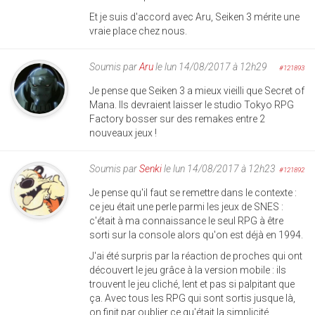
Et je suis d'accord avec Aru, Seiken 3 mérite une
vraie place chez nous.
Soumis par
Aru
le lun 14/08/2017 à 12h29
#121893
Je pense que Seiken 3 a mieux vieilli que Secret of
Mana. Ils devraient laisser le studio Tokyo RPG
Factory bosser sur des remakes entre 2
nouveaux jeux !
Soumis par
Senki
le lun 14/08/2017 à 12h23
#121892
Je pense qu'il faut se remettre dans le contexte :
ce jeu était une perle parmi les jeux de SNES :
c'était à ma connaissance le seul RPG à être
sorti sur la console alors qu'on est déjà en 1994.
J'ai été surpris par la réaction de proches qui ont
découvert le jeu grâce à la version mobile : ils
trouvent le jeu cliché, lent et pas si palpitant que
ça. Avec tous les RPG qui sont sortis jusque là,
on finit par oublier ce qu'était la simplicité