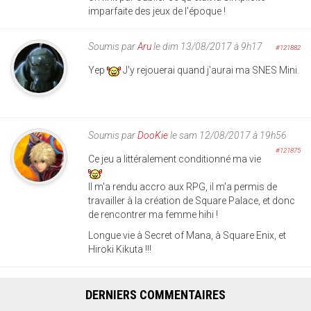
imparfaite des jeux de l'époque !
Soumis par
Aru
le dim 13/08/2017 à 9h17
#121882
Yep
J'y rejouerai quand j'aurai ma SNES Mini.
Soumis par
DooKie
le sam 12/08/2017 à 19h56
#121875
Ce jeu a littéralement conditionné ma vie
Il m'a rendu accro aux RPG, il m'a permis de
travailler à la création de Square Palace, et donc
de rencontrer ma femme hihi !
Longue vie à Secret of Mana, à Square Enix, et
Hiroki Kikuta !!!
DERNIERS COMMENTAIRES