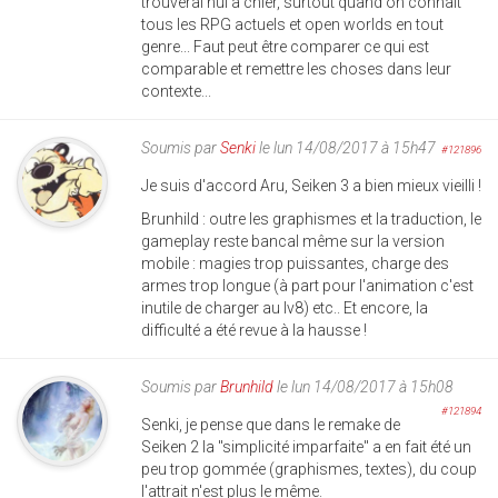
trouverai nul à chier, surtout quand on connaît
tous les RPG actuels et open worlds en tout
genre... Faut peut être comparer ce qui est
comparable et remettre les choses dans leur
contexte...
Soumis par
Senki
le lun 14/08/2017 à 15h47
#121896
Je suis d'accord Aru, Seiken 3 a bien mieux vieilli !
Brunhild : outre les graphismes et la traduction, le
gameplay reste bancal même sur la version
mobile : magies trop puissantes, charge des
armes trop longue (à part pour l'animation c'est
inutile de charger au lv8) etc.. Et encore, la
difficulté a été revue à la hausse !
Soumis par
Brunhild
le lun 14/08/2017 à 15h08
#121894
Senki, je pense que dans le remake de
Seiken 2 la "simplicité imparfaite" a en fait été un
peu trop gommée (graphismes, textes), du coup
l'attrait n'est plus le même.