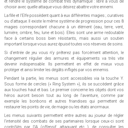
et rendre le système de combat très dynamique : libre à vous de
choisir avec quelle attaque vous désirez abattre votre ennemi.
La fille et l’Elfe possèdent quant à eux différentes magies ; curatives
ou d’attaque. Il existe le même système de progression pour ces 8
magies correspondant chacune à un élément (eau, terre, vent,
lumière, ombre, feu, lune et bois). Elles sont une arme redoutable
face à certains boss bien résistants, mais aussi un soutien
important lorsque vous aurez épuisé toutes vos réserves de soins.
Si d’entrée de jeu vous n’y prêterez pas forcément attention, le
changement régulier des armures et équipements va très vite
devenir indispensable. Ils permettent en effet de mieux vous
protéger et ainsi limiter les dégâts infligés par vos ennemis.
Pendant la partie, les menus sont accessibles via la touche Y.
Sous forme de cercles (« Ring System »), ils se succèdent grâce
aux touches haut et bas. Le premier concerne les objets dont vos
héros auront besoin tout au long de l’aventure, comme par
exemple les bonbons et autres friandises qui permettent de
restaurer les points de vie, de magie ou les états anormaux.
Les menus suivants permettent entre autres au joueur de régler
l’intensité des combats de ses partenaires lorsque ceux-ci sont
contrôlés par l’IA (offensif, attaquant etc…), de consulter les