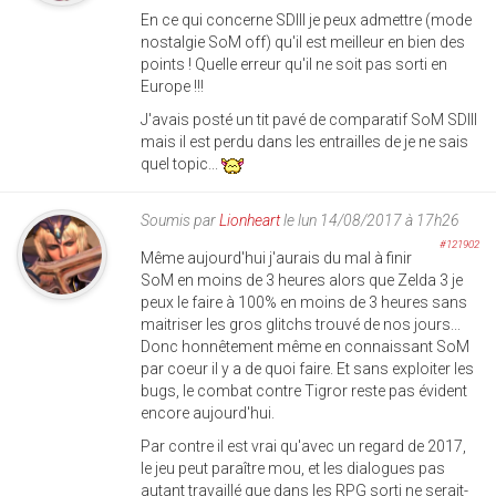
En ce qui concerne SDIII je peux admettre (mode
nostalgie SoM off) qu'il est meilleur en bien des
points ! Quelle erreur qu'il ne soit pas sorti en
Europe !!!
J'avais posté un tit pavé de comparatif SoM SDIII
mais il est perdu dans les entrailles de je ne sais
quel topic...
Soumis par
Lionheart
le lun 14/08/2017 à 17h26
#121902
Même aujourd'hui j'aurais du mal à finir
SoM en moins de 3 heures alors que Zelda 3 je
peux le faire à 100% en moins de 3 heures sans
maitriser les gros glitchs trouvé de nos jours...
Donc honnêtement même en connaissant SoM
par coeur il y a de quoi faire. Et sans exploiter les
bugs, le combat contre Tigror reste pas évident
encore aujourd'hui.
Par contre il est vrai qu'avec un regard de 2017,
le jeu peut paraître mou, et les dialogues pas
autant travaillé que dans les RPG sorti ne serait-