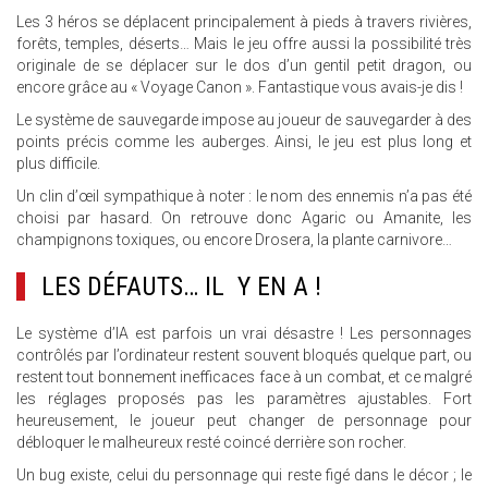
Les 3 héros se déplacent principalement à pieds à travers rivières,
forêts, temples, déserts… Mais le jeu offre aussi la possibilité très
originale de se déplacer sur le dos d’un gentil petit dragon, ou
encore grâce au « Voyage Canon ». Fantastique vous avais-je dis !
Le système de sauvegarde impose au joueur de sauvegarder à des
points précis comme les auberges. Ainsi, le jeu est plus long et
plus difficile.
Un clin d’œil sympathique à noter : le nom des ennemis n’a pas été
choisi par hasard. On retrouve donc Agaric ou Amanite, les
champignons toxiques, ou encore Drosera, la plante carnivore…
LES DÉFAUTS… IL Y EN A !
Le système d’IA est parfois un vrai désastre ! Les personnages
contrôlés par l’ordinateur restent souvent bloqués quelque part, ou
restent tout bonnement inefficaces face à un combat, et ce malgré
les réglages proposés pas les paramètres ajustables. Fort
heureusement, le joueur peut changer de personnage pour
débloquer le malheureux resté coincé derrière son rocher.
Un bug existe, celui du personnage qui reste figé dans le décor ; le