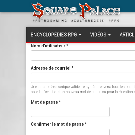
Aller
au
contenu
principal
ENCYCLOPÉDIES RPG
VIDÉOS
ARTICL
Nom d'utilisateur
*
Adresse de courriel
*
Une adresse électronique valide. Le système enverra tous les courri
pour la réception d'un nouveau mot de passe ou pour la réception de
Mot de passe
*
Confirmer le mot de passe
*