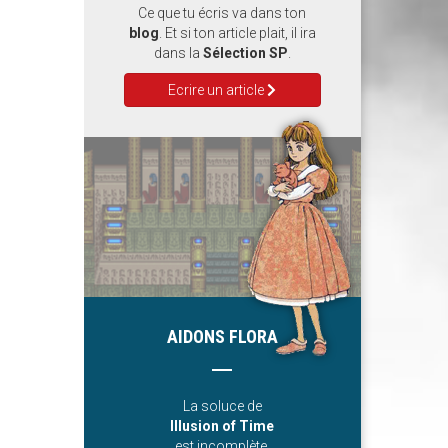
Ce que tu écris va dans ton
blog
. Et si ton article plait, il ira
dans la
Sélection SP
.
Ecrire un article
AIDONS FLORA
La soluce de
Illusion of Time
est incomplète.