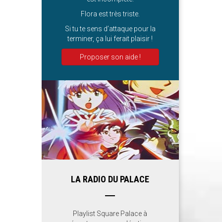
Flora est très triste.
Si tu te sens d’attaque pour la
terminer, ça lui ferait plaisir !
Proposer son aide !
LA RADIO DU PALACE
Playlist Square Palace à