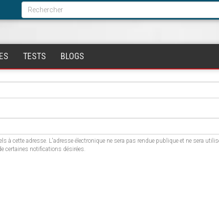
Formulaire
de
Rechercher
recherche
ES
TESTS
BLOGS
els à cette adresse. L'adresse électronique ne sera pas rendue publique et ne sera utili
 certaines notifications désirées.