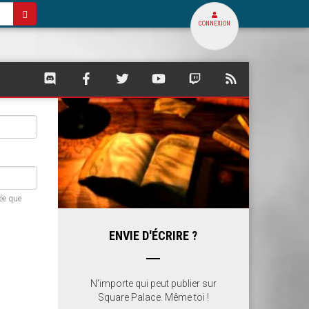
CONNEXION
SQUARE
SQUARE
SQUARE
SQUARE
SQUARE
FLUX
PALACE
PALACE
PALACE
PALACE
PALACE
RSS
SUR
SUR
SUR
SUR
SUR
DE
DISCORD
FACEBOOK
TWITTER
YOUTUBE
TWITCH
SQUARE
PALACE
sée que
ENVIE D'ÉCRIRE ?
N'importe qui peut publier sur
Square Palace. Même toi !