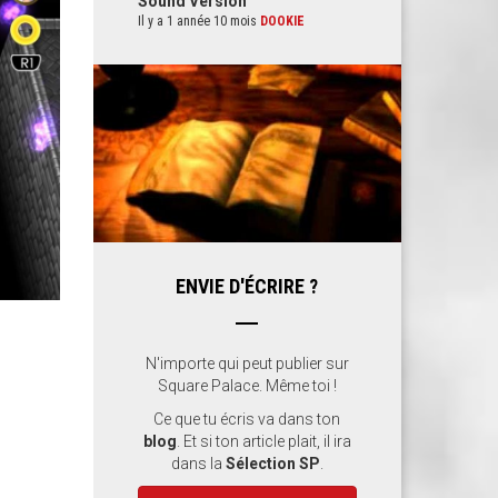
Sound Version
Il y a 1 année 10 mois
DOOKIE
ENVIE D'ÉCRIRE ?
N'importe qui peut publier sur
Square Palace. Même toi !
Ce que tu écris va dans ton
blog
. Et si ton article plait, il ira
dans la
Sélection SP
.