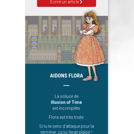
Ecrire un article
AIDONS FLORA
La soluce de
Illusion of Time
est incomplète.
Flora est très triste.
Si tu te sens d’attaque pour la
terminer, ça lui ferait plaisir !