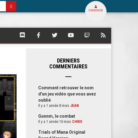
CONNEXION
SQUARE
SQUARE
SQUARE
SQUARE
SQUARE
FLUX
PALACE
PALACE
PALACE
PALACE
PALACE
RSS
SUR
SUR
SUR
SUR
SUR
DE
DISCORD
FACEBOOK
TWITTER
YOUTUBE
TWITCH
SQUARE
PALACE
DERNIERS
COMMENTAIRES
Comment retrouver le nom
d'un jeu vidéo que vous avez
oublié
Il y a 1 année 8 mois
JEAN
Gunnm, le combat
Il y a 1 année 10 mois
CHRIS
Trials of Mana Original