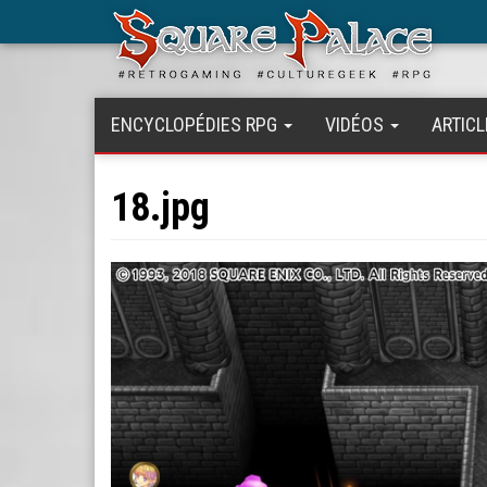
Aller
au
contenu
principal
ENCYCLOPÉDIES RPG
VIDÉOS
ARTICL
18.jpg