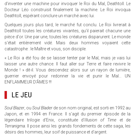
d'inventer une machine pour invoquer le Roi du Mal, Deathtoll. Le
Docteur Léo construisit finalement la machine. Le Roi invoqua
Deathtoll, espérant conclure un marché avec lui.
Quelques jours plus tard, le marché fut conclu. Le Roi livrerait à
Deathtoll toutes les créatures vivantes, qu'il paierait chacune une
pièce d'or. Une par une, toutes les créatures disparurent. Le monde
s'était entièrement vidé. Mais deux hommes voyaient cette
catastrophe : le Maître et vous, son disciple.
« Le Roi a été fou de se laisser tenter par le Mal, mais je vais lui
laisser une autre chance. Il faut aller sur Terre et faire revivre le
Monde ! » dit-il. Vous descendez alors sur un rayon de lumière,
guerrier envoyé pour redonner la vie et punir le Mal... UN
ENFLAMMEUR D'ÂMES !!!
LE JEU
Soul Blazer
, ou
Soul Blader
de son nom original, est sorti en 1992 au
Japon, et en 1994 en France. Il s'agit du premier épisode de la
légendaire trilogie d'Enix, constituée d'
Illusion of Time
et de
Terranigma
. Il pose ainsi les grands fondements de cette saga, les
désirs des hommes, leur soif de puissance et d'argent.