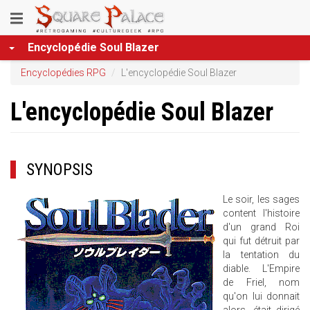
Aller
Toggle
au
contenu
navigation
Encyclopédie Soul Blazer
principal
Encyclopédies RPG
L'encyclopédie Soul Blazer
L'encyclopédie Soul Blazer
SYNOPSIS
Le soir, les sages
content l'histoire
d'un grand Roi
qui fut détruit par
la tentation du
diable. L'Empire
de Friel, nom
qu'on lui donnait