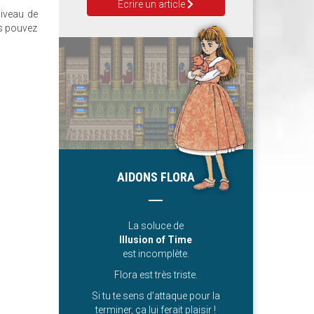
Ecrire un article
niveau de
us pouvez
AIDONS FLORA
La soluce de
Illusion of Time
est incomplète.
Flora est très triste.
Si tu te sens d’attaque pour la
terminer, ça lui ferait plaisir !