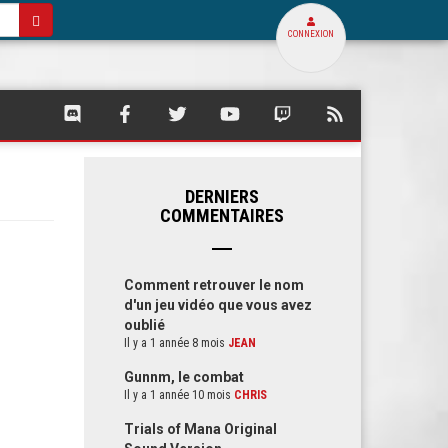
CONNEXION
SQUARE
SQUARE
SQUARE
SQUARE
SQUARE
FLUX
PALACE
PALACE
PALACE
PALACE
PALACE
RSS
SUR
SUR
SUR
SUR
SUR
DE
DISCORD
FACEBOOK
TWITTER
YOUTUBE
TWITCH
SQUARE
PALACE
DERNIERS
COMMENTAIRES
Comment retrouver le nom
d'un jeu vidéo que vous avez
oublié
Il y a 1 année 8 mois
JEAN
Gunnm, le combat
Il y a 1 année 10 mois
CHRIS
Trials of Mana Original