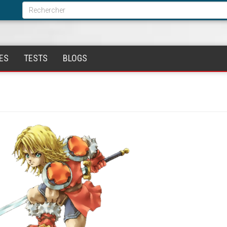
Formulaire
de
Rechercher
recherche
ES
TESTS
BLOGS