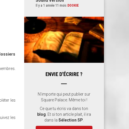
Sound Version
Il y a 1 année 11 mois
DOOKIE
dossiers
 membres.
ENVIE D'ÉCRIRE ?
N'importe qui peut publier sur
Square Palace. Même toi !
léter les
Ce que tu écris va dans ton
blog
. Et si ton article plait, il ira
uivez les
dans la
Sélection SP
.