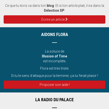
Ce que tu écris va dans ton
blog
. Et si ton article plait, il ira dans la
Sélection SP
.
Ecrire un article
AIDONS FLORA
La soluce de
Illusion of Time
est incomplète.
Flora est très triste.
Si tu te sens d’attaque pour la terminer, ça lui ferait plaisir !
Proposer son aide !
LA RADIO DU PALACE