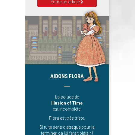
Ecrire un article
AIDONS FLORA
La soluce de
Illusion of Time
est incomplète.
Flora est très triste.
Si tu te sens d’attaque pour la
terminer, ça lui ferait plaisir !