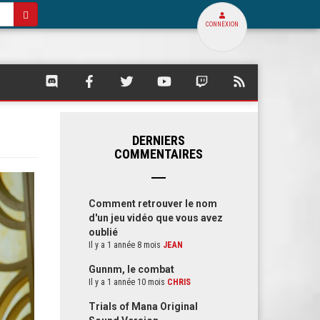
CONNEXION
SQUARE
SQUARE
SQUARE
SQUARE
SQUARE
FLUX
PALACE
PALACE
PALACE
PALACE
PALACE
RSS
SUR
SUR
SUR
SUR
SUR
DE
DISCORD
FACEBOOK
TWITTER
YOUTUBE
TWITCH
SQUARE
PALACE
DERNIERS
COMMENTAIRES
Comment retrouver le nom
d'un jeu vidéo que vous avez
oublié
Il y a 1 année 8 mois
JEAN
Gunnm, le combat
Il y a 1 année 10 mois
CHRIS
Trials of Mana Original