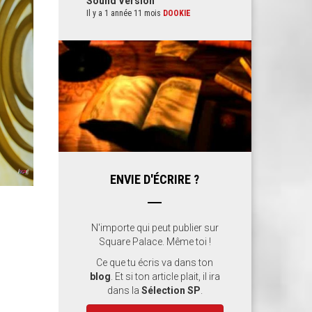
Sound Version
Il y a 1 année 11 mois
DOOKIE
ENVIE D'ÉCRIRE ?
N'importe qui peut publier sur
Square Palace. Même toi !
Ce que tu écris va dans ton
blog
. Et si ton article plait, il ira
dans la
Sélection SP
.