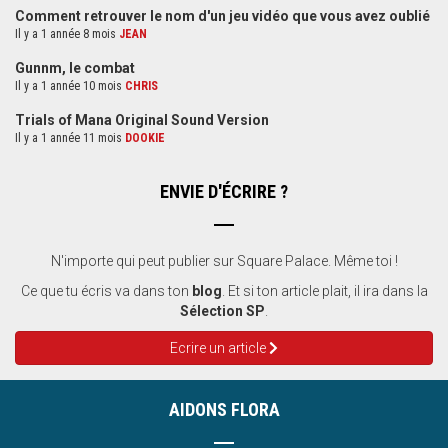
Comment retrouver le nom d'un jeu vidéo que vous avez oublié
Il y a 1 année 8 mois
JEAN
Gunnm, le combat
Il y a 1 année 10 mois
CHRIS
Trials of Mana Original Sound Version
Il y a 1 année 11 mois
DOOKIE
ENVIE D'ÉCRIRE ?
N'importe qui peut publier sur Square Palace. Même toi !
Ce que tu écris va dans ton
blog
. Et si ton article plait, il ira dans la
Sélection SP
.
Ecrire un article
AIDONS FLORA