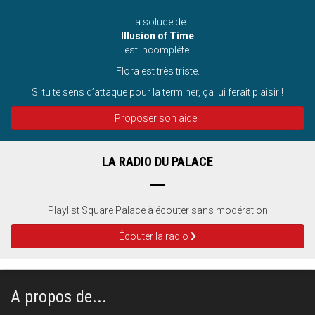
La soluce de
Illusion of Time
est incomplète.
Flora est très triste.
Si tu te sens d’attaque pour la terminer, ça lui ferait plaisir !
Proposer son aide !
LA RADIO DU PALACE
Playlist Square Palace à écouter sans modération
Écouter la radio
A propos de...