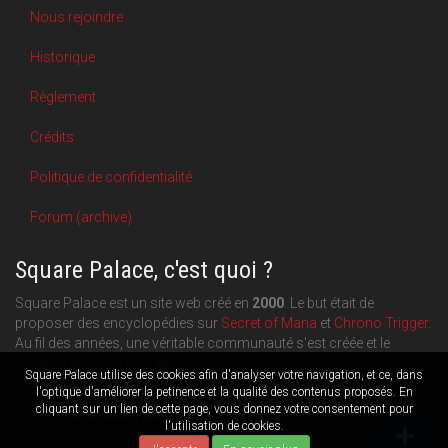
Nous rejoindre
Historique
Règlement
Crédits
Politique de confidentialité
Forum (archive)
Square Palace, c'est quoi ?
Square Palace est un site web créé en
2000
. Le but était de
proposer des encyclopédies sur
Secret of Mana
et
Chrono Trigger
.
Au fil des années, une véritable communauté s'est créée et le
contenu du site a pu s'étoffer.
Square Palace utilise des cookies afin d'analyser votre navigation, et ce, dans
l'optique d'améliorer la petinence et la qualité des contenus proposés. En
Aujourd'hui, Square Palace c'est aussi une plateforme de blogging
cliquant sur un lien de cette page, vous donnez votre consentement pour
orientée
RPG
,
Retrogaming
et
culture geek
: chacun publie ce
l'utilisation de cookies.
qu'il souhaite.