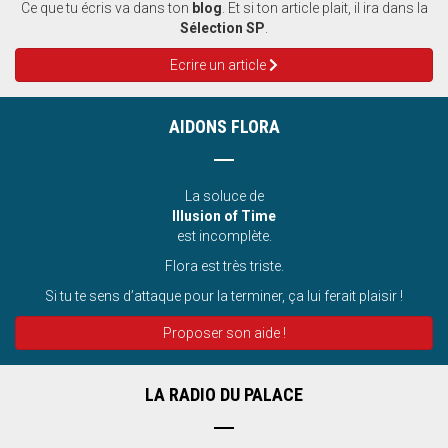
Ce que tu écris va dans ton
blog
. Et si ton article plait, il ira dans la
Sélection SP
.
Ecrire un article
AIDONS FLORA
La soluce de
Illusion of Time
est incomplète.
Flora est très triste.
Si tu te sens d’attaque pour la terminer, ça lui ferait plaisir !
Proposer son aide !
LA RADIO DU PALACE