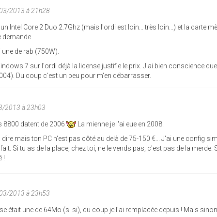
/03/2013 à 21h28
Intel Core 2 Duo 2.7Ghz (mais l'ordi est loin... très loin...) et la carte mè
je demande.
ai une de rab (750W).
Windows 7 sur l'ordi déjà la license justifie le prix. J'ai bien conscience que
2004). Du coup c'est un peu pour m'en débarrasser.
03/2013 à 23h03
es 8800 datent de 2006
La mienne je l'ai eue en 2008.
 dire mais ton PC n'est pas côté au delà de 75-150 €... J'ai une config simi
ait. Si tu as de la place, chez toi, ne le vends pas, c'est pas de la merde. S
 !
/03/2013 à 23h53
se était une de 64Mo (si si), du coup je l'ai remplacée depuis ! Mais sinon