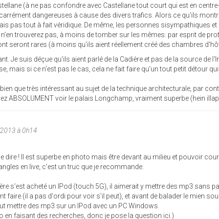
astellane (à ne pas confondre avec Castellane tout court qui est en centre-
t carrément dangereuses à cause des divers trafics. Alors ce qu'ils mont
mais pas tout à fait véridique. De même, les personnes sisympathiques et
s n'en trouverez pas, à moins de tomber sur les mêmes: par esprit de pro
nt seront rares (à moins qu'ils aient réellement créé des chambres d'hô
nt. Je suis déçue qu'ils aient parlé de la Cadière et pas de la source de l'I
e, mais si ce n'est pas le cas, cela ne fait faire qu'un tout petit détour qui
ien que très intéressant au sujet de la technique architecturale, par cont
vez ABSOLUMENT voir le palais Longchamp, vraiment superbe (hein illap
/2013 à 0h14
e le dire ! Il est superbe en photo mais être devant au milieu et pouvoir cour
 angles en live, c'est un truc que je recommande.
rère s'est acheté un IPod (touch 5G), il aimerait y mettre des mp3 sans p
faire (il a pas d'ordi pour voir s'il peut), et avant de balader le mien sou
 peut mettre des mp3 sur un IPod avec un PC Windows.
 en faisant des recherches, donc je pose la question ici.)