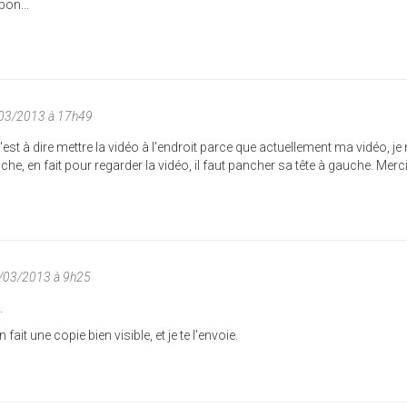
bon...
/03/2013 à 17h49
'est à dire mettre la vidéo à l'endroit parce que actuellement ma vidéo, je
he, en fait pour regarder la vidéo, il faut pancher sa tête à gauche. Merc
/03/2013 à 9h25
.
 fait une copie bien visible, et je te l'envoie.