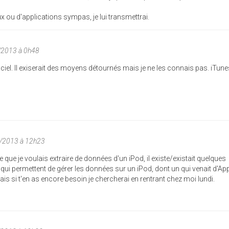
ux ou d'applications sympas, je lui transmettrai.
/2013 à 0h48
ficiel. Il exiserait des moyens détournés mais je ne les connais pas. iTune
/2013 à 12h23
 que je voulais extraire de données d'un iPod, il existe/existait quelques
i permettent de gérer les données sur un iPod, dont un qui venait d'App
ais si t'en as encore besoin je chercherai en rentrant chez moi lundi.