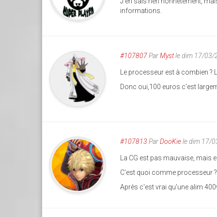
J'en sais rien honnêtement, mais 
informations.
#107807
Par
Myst
le dim 17/03/
Le processeur est à combien ? L
Donc oui,100 euros c'est largeme
#107813
Par
DooKie
le dim 17/
La CG est pas mauvaise, mais ell
C'est quoi comme processeur ?
Après c'est vrai qu'une alim 400w