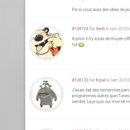
Pis si vous avez des idées de je
#108124
Par
Senki
le sam 30/03
A priori il n'y a pas de moyen of
nul
#108133
Par
Kysiel
le sam 30/03
J'avais fait des recherches parce
programmes autres que iTunes qu
semble. La je suis sur mon tel m