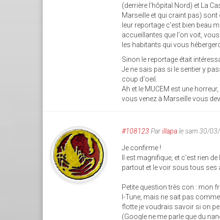
(derrière l'hôpital Nord) et La C
Marseille et qui craint pas) son
leur reportage c'est bien beau 
accueillantes que l'on voit, vou
les habitants qui vous hébergero
Sinon le reportage était intéressa
Je ne sais pas si le sentier y pass
coup d'oeil.
Ah et le MUCEM est une horreur, b
vous venez à Marseille vous de
#108123
Par
illapa
le sam 30/03
Je confirme !
Il est magnifique, et c'est rien d
partout et le voir sous tous ses
Petite question très con : mon f
I-Tune, mais ne sait pas comment 
flotte je voudrais savoir si on
(Google ne me parle que du nano