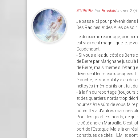
#108085
Par
Brunhild
le mer 27/
Je passe ici pour prévenir dans 
Des Racines et des Ailes ce soir.
Le deuxième reportage, concerna
est vraiment magnifique, et je v
Cepdendant!
- Si vous allez du côté de Berre
de Berre par Marignane jusqu'à 
de Berre, mais même si l'étang es
déversent leurs eaux usagées. La
étanche, et surtout il y a eu de
nettoyés (même si ils ont fait d
- à la fin du reportage (toujours
et des quartiers nords trop décr
pourrez être sûrs de vous faire p
côtés. Il y a d'autres marchés pl
Pour les quartiers nords, ce qui
le côté ancien Marseille. C'est jo
port de l'Estaque. Mais là en réa
constitués de cités HLM, et sont