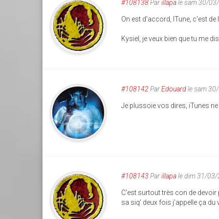
#108138
Par
illapa
le sam 30/03
On est d'accord, ITune, c'est de
Kysiel, je veux bien que tu me dis
#108142
Par
Edouard
le sam 30
Je plussoie vos dires, iTunes ne d
#108143
Par
illapa
le dim 31/03/
C'est surtout très con de devoir
sa siq' deux fois j'appelle ça du v