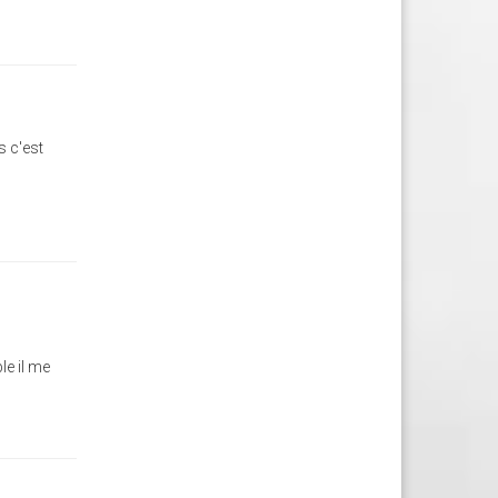
s c'est
le il me