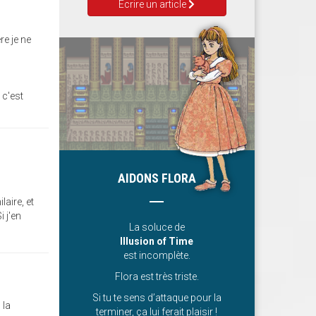
Ecrire un article
re je ne
 c'est
AIDONS FLORA
laire, et
i j'en
La soluce de
Illusion of Time
est incomplète.
Flora est très triste.
Si tu te sens d’attaque pour la
 la
terminer, ça lui ferait plaisir !