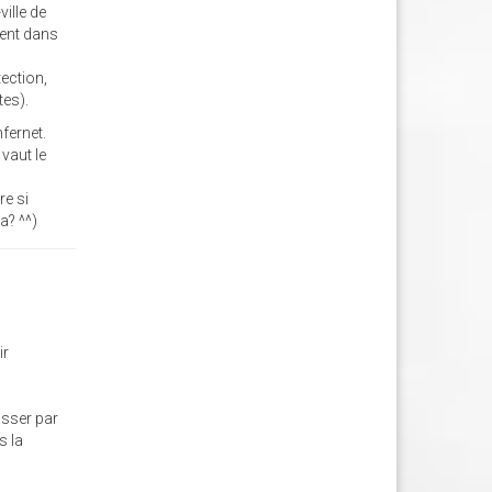
ville de
rent dans
tection,
tes).
nfernet.
 vaut le
re si
a? ^^)
ir
asser par
s la