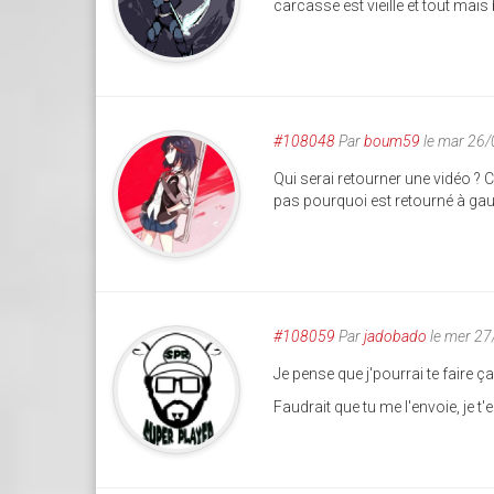
carcasse est vieille et tout mais 
#108048
Par
boum59
le mar 26
Qui serai retourner une vidéo ? C
pas pourquoi est retourné à gauc
#108059
Par
jadobado
le mer 27
Je pense que j'pourrai te faire ça
Faudrait que tu me l'envoie, je t'en