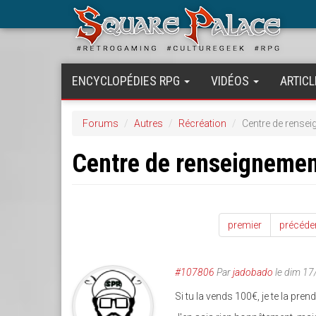
Aller
au
contenu
principal
ENCYCLOPÉDIES RPG
VIDÉOS
ARTICL
Forums
Autres
Récréation
Centre de rense
Centre de renseigneme
premier
précéde
#107806
Par
jadobado
le dim 17
Si tu la vends 100€, je te la prend