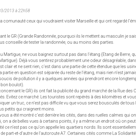
03/2013 à 22h58
la comunauté ceux qui voudraient visiter Marseille et qui ont regardé l'é
nt le GR (Grande Randonnée, pourquoi ils le mettent au masculin je sai
ous conseille de tester la randonnée, ou au moins des parties.
 ou Martigue, ne vous baignez surtout pas dans l'étang (Etang de Berre, q
Martigue). Déjà vous sentirez probablement une odeur désagréable, dans 
t clair et ne sent rien, c'est dans une partie de cette étendue que les usi
 partie en question est séparée du reste de l'étang, mais rien n'est jama
s soucis de pollution il y a quelques années qui prendront encore longtem
u bon boulot).
 concernant le GR) ils ont fait la publicité du grand marché de la Rue des
iés. Evitez ce marché. Les touristes sont repérés à des kilomètres et vou
iquer un truc, ce n'est pas difficile vu que vous serez bousculés de tous 
us petits qui craignent moins.
 vous a été montré c'est derrière les cités, dans des ruelles calmes qui o
li, on a de belles vues à certains points, il y a même un endroit où on peut 
lité ce n'est pas ce qu'on appelle les quartiers nords. Ils sont essentielle
 de part-et-d'autre de l'autoroute A7. Certaines cités comme La Solidarité