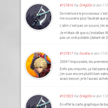
#107816
Par
Dr4g00n
le dim 17
De mémoire le processeur c'est un 
me souviens plus faudrait que 
L'alim c'est pas un soucis j'en 
Je m'étais dit que si j'installais 
pas un ordi potable (datant de 
#107817
Par
DooKie
le dim 17/
2004 ? Impossible, les premièr
Enfin peu importe, ça fait peine à
j'en suis encore plutôt bien satisf
avais besoin, je te l'aurais acheté
#107823
Par
Dr4g00n
le dim 17
En effet la carte graphique de ba