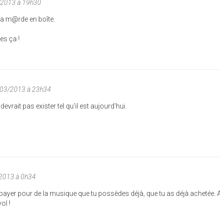
/2013 à 19h30
 la m@rde en boîte.
es ça !
/03/2013 à 23h34
evrait pas exister tel qu'il est aujourd'hui.
2013 à 0h34
 payer pour de la musique que tu possèdes déjà, que tu as déjà achetée. 
ol !