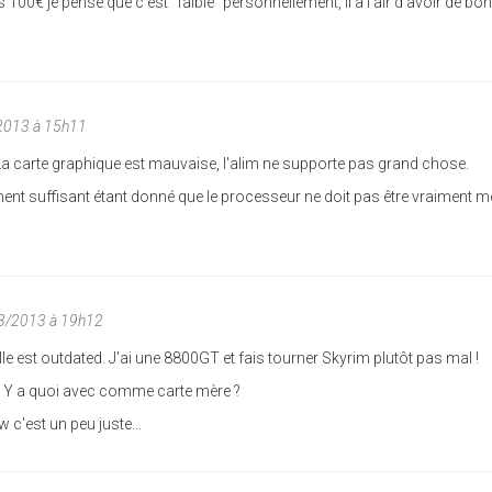
100€ je pense que c'est "faible" personnellement, il à l'air d'avoir de bo
2013 à 15h11
a carte graphique est mauvaise, l'alim ne supporte pas grand chose.
nt suffisant étant donné que le processeur ne doit pas être vraiment mei
03/2013 à 19h12
e est outdated. J'ai une 8800GT et fais tourner Skyrim plutôt pas mal !
 Y a quoi avec comme carte mère ?
 c'est un peu juste...