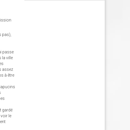
mission
s pas),
ui passe
la ville
nes
is assez
ps à être
 Capucins
s
les
nt gardé
voir le
ment