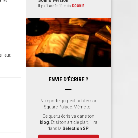
Sound Version
nnes
Il y a 1 année 11 mois
DOOKIE
lleur.
ENVIE D'ÉCRIRE ?
N'importe qui peut publier sur
Square Palace. Même toi !
Ce que tu écris va dans ton
blog
. Et si ton article plait, il ira
dans la
Sélection SP
.