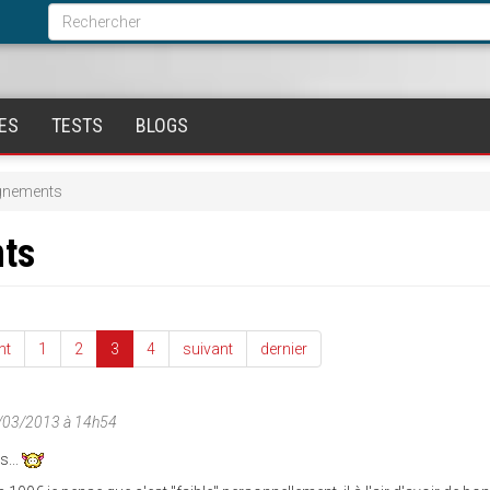
Formulaire
de
Rechercher
recherche
ES
TESTS
BLOGS
ignements
nts
nt
1
2
3
4
suivant
dernier
/03/2013 à 14h54
s...