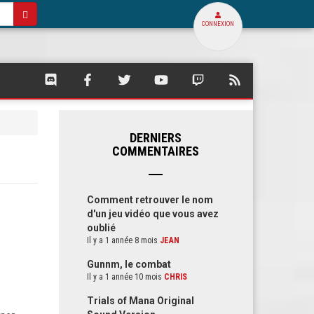
CONNEXION
SQUARE
SQUARE
SQUARE
SQUARE
SQUARE
FLUX
PALACE
PALACE
PALACE
PALACE
PALACE
RSS
SUR
SUR
SUR
SUR
SUR
DE
DISCORD
FACEBOOK
TWITTER
YOUTUBE
TWITCH
SQUARE
PALACE
DERNIERS
COMMENTAIRES
Comment retrouver le nom
d'un jeu vidéo que vous avez
oublié
Il y a 1 année 8 mois
JEAN
Gunnm, le combat
Il y a 1 année 10 mois
CHRIS
Trials of Mana Original