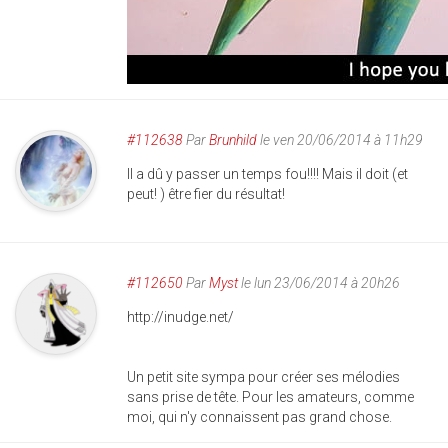
#112638
Par
Brunhild
le ven 20/06/2014 à 11h29
Il a dû y passer un temps fou!!!! Mais il doit (et
peut! ) être fier du résultat!
#112650
Par
Myst
le lun 23/06/2014 à 20h26
http://inudge.net/
Un petit site sympa pour créer ses mélodies
sans prise de tête. Pour les amateurs, comme
moi, qui n'y connaissent pas grand chose.