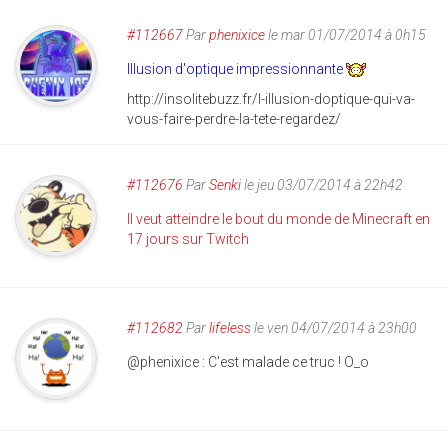
#112667
Par
phenixice
le mar 01/07/2014 à 0h15
Illusion d'optique impressionnante
http://insolitebuzz.fr/l-illusion-doptique-qui-va-
vous-faire-perdre-la-tete-regardez/
#112676
Par
Senki
le jeu 03/07/2014 à 22h42
Il veut atteindre le bout du monde de Minecraft en
17 jours sur Twitch
#112682
Par
lifeless
le ven 04/07/2014 à 23h00
@phenixice : C'est malade ce truc ! O_o