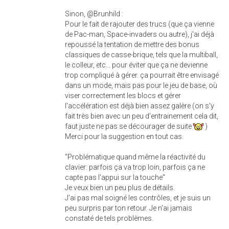
Sinon, @Brunhild :
Pour le fait de rajouter des trucs (que ça vienne
de Pac-man, Space-invaders ou autre), j'ai déjà
repoussé la tentation de mettre des bonus
classiques de casse-brique, tels que la multiball,
le colleur, etc... pour éviter que ça ne devienne
trop compliqué à gérer. ça pourrait être envisagé
dans un mode, mais pas pour le jeu de base, où
viser correctement les blocs et gérer
l'accélération est déjà bien assez galère (on s'y
fait très bien avec un peu d'entrainement cela dit,
faut juste ne pas se décourager de suite
)
Merci pour la suggestion en tout cas.
"Problématique quand même la réactivité du
clavier: parfois ça va trop loin, parfois ça ne
capte pas l'appui sur la touche"
Je veux bien un peu plus de détails.
J'ai pas mal soigné les contrôles, et je suis un
peu surpris par ton retour. Je n'ai jamais
constaté de tels problèmes.