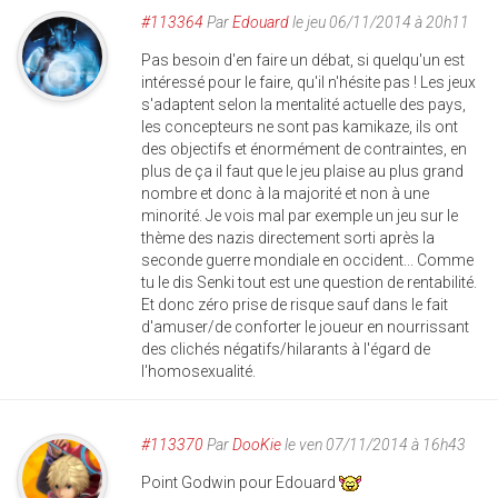
#113364
Par
Edouard
le jeu 06/11/2014 à 20h11
Pas besoin d'en faire un débat, si quelqu'un est
intéressé pour le faire, qu'il n'hésite pas ! Les jeux
s'adaptent selon la mentalité actuelle des pays,
les concepteurs ne sont pas kamikaze, ils ont
des objectifs et énormément de contraintes, en
plus de ça il faut que le jeu plaise au plus grand
nombre et donc à la majorité et non à une
minorité. Je vois mal par exemple un jeu sur le
thème des nazis directement sorti après la
seconde guerre mondiale en occident... Comme
tu le dis Senki tout est une question de rentabilité.
Et donc zéro prise de risque sauf dans le fait
d'amuser/de conforter le joueur en nourrissant
des clichés négatifs/hilarants à l'égard de
l'homosexualité.
#113370
Par
DooKie
le ven 07/11/2014 à 16h43
Point Godwin pour Edouard