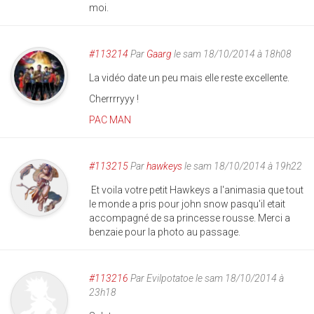
moi.
#113214
Par
Gaarg
le sam 18/10/2014 à 18h08
La vidéo date un peu mais elle reste excellente.
Cherrrryyy !
PAC MAN
#113215
Par
hawkeys
le sam 18/10/2014 à 19h22
Et voila votre petit Hawkeys a l'animasia que tout
le monde a pris pour john snow pasqu'il etait
accompagné de sa princesse rousse. Merci a
benzaie pour la photo au passage.
#113216
Par
Evilpotatoe
le sam 18/10/2014 à
23h18