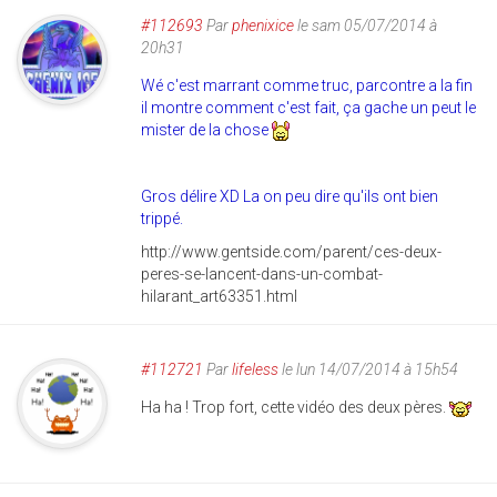
#112693
Par
phenixice
le sam 05/07/2014 à
20h31
Wé c'est marrant comme truc, parcontre a la fin
il montre comment c'est fait, ça gache un peut le
mister de la chose
Gros délire XD La on peu dire qu'ils ont bien
trippé.
http://www.gentside.com/parent/ces-deux-
peres-se-lancent-dans-un-combat-
hilarant_art63351.html
#112721
Par
lifeless
le lun 14/07/2014 à 15h54
Ha ha ! Trop fort, cette vidéo des deux pères.