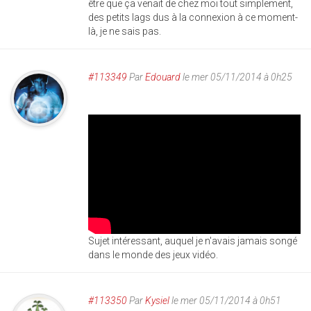
être que ça venait de chez moi tout simplement,
des petits lags dus à la connexion à ce moment-
là, je ne sais pas.
#113349
Par
Edouard
le mer 05/11/2014 à 0h25
Sujet intéressant, auquel je n'avais jamais songé
dans le monde des jeux vidéo.
#113350
Par
Kysiel
le mer 05/11/2014 à 0h51