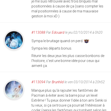
je me suis retrouvée avec trois briques mal
positionnées à cause de ça (sans compter les
mal positionnées à cause de ma mauvaise
gestion à moi xD )
#113088
Par
Edouard
le jeu 02/10/2014 à 0h20
Sympa le bruitage quand on perd.
Sympa les départs bonus.
Réunir les deux jeux les plus casse bonbons de
l'histoire, c'est une bonne idée pour ceux qui
aiment ça.
#113094
Par
Brunhild
le ven 03/10/2014 à 20h52
Manque plus qu'à rajouter les fantômes de
Pacman à éviter avec la barre pour un level
Extrême ! Tu peux donner l'idée à ton ami Senki si
tu veux, si ça se trouve ça pourrait l'nitéresser à
coder (genre les fantômes qui tombent selon les