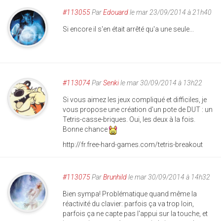
#113055
Par
Edouard
le mar 23/09/2014 à 21h40
Si encore il s'en était arrêté qu'a une seule...
#113074
Par
Senki
le mar 30/09/2014 à 13h22
Si vous aimez les jeux compliqué et difficiles, je
vous propose une création d'un pote de DUT : un
Tetris-casse-briques. Oui, les deux à la fois.
Bonne chance
http://fr.free-hard-games.com/tetris-breakout
#113075
Par
Brunhild
le mar 30/09/2014 à 14h32
Bien sympa! Problématique quand même la
réactivité du clavier: parfois ça va trop loin,
parfois ça ne capte pas l'appui sur la touche, et