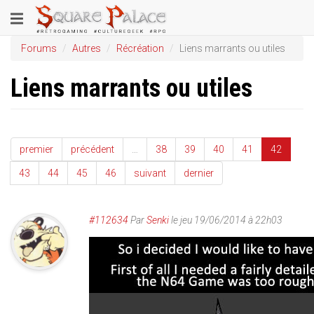
Aller
Toggle
au
contenu
navigation
Forums
Autres
Récréation
Liens marrants ou utiles
principal
Liens marrants ou utiles
premier
précédent
…
38
39
40
41
42
43
44
45
46
suivant
dernier
#112634
Par
Senki
le jeu 19/06/2014 à 22h03