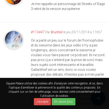
Je me rappelle un personnage de Streets of Rage
3 retiré de la version européenne.
#113447
Par
Brunhild
le jeu 20/11/2014 à 11h57
On a parlé un peu sur le forum de l'homophobie
et du sexisme dans les jeux vidéo il n'y a pas
longtemps, alors concernant le sexisme je
voulais vous faire passer ce podcast. Ils ne sont
pas pros (ça s'entend par la prise de son) mais
leurs sujets sont intéressants et travaillés.
Gallanthief est un ami, donc si vous voulez
proposer des débats, n'hésitez pas à m'en parler
et je ferai volontiers passer le message.
Square Palace utilise des cookies afin d'analyser votre navigation, et ce, dans
http://game-guide.fr/34025-played-14-le-sexisme
l'optique d'améliorer la petinence et la qualité des contenus proposés. En
cliquant sur un lien de cette page, vous donnez votre consentement pour
Nota: les présentateurs sont plutôt spécialisés
l'utilisation de cookies.
MMO, mais pas que! D'ailleurs c'est justement
J'accepte
En savoir plus
Gallanthief qui m'a fait découvrir Golden Sun.