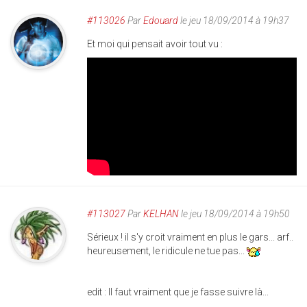
#113026
Par
Edouard
le jeu 18/09/2014 à 19h37
Et moi qui pensait avoir tout vu :
#113027
Par
KELHAN
le jeu 18/09/2014 à 19h50
Sérieux ! il s'y croit vraiment en plus le gars... arf..
heureusement, le ridicule ne tue pas...
edit : Il faut vraiment que je fasse suivre là...