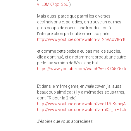
v=L0MK7qz13bU
)
Mais aussi parce que parmi les diverses
déclinaisons et parodies, on trouve un de mes
gros coups de coeur : une trouduction à
l'interprétation particulièrement soignée.
http://www.youtube.com/watch?
v=2bVAoVlFYf0
et comme cette petite a eu pas mal de succès,
elle a continué, et a notamment produit une autre
perle : sa version de Wrecking ball
https://www.youtube.com/watch?
v=zS-Gi5Z5zik
Et dans le même genre, en
male cover
, j'ai aussi
beaucoup aimé ça : (il y a même des sous-titres,
dont FR pour la 2nde)
http://www.youtube.com/watch?
v=diU70KshcjA
http://www.youtube.com/watch?
v=mIQr_TrFTUk
J'éspère que vous apprécierez