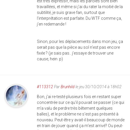
est très expressif, mais les paroles sont bien
travaillées, et même si j'ai du rater la moitié de la
subtilité, je suis grave fan, surtout que
l'interprétation est parfaite. Du WTF comme ça,
j'en redemande !
Sinon, pour les déplacements dans mon jeu, ça
serait pas que la pièce au sol n'est pas encore
fixée ? (je sais pas.. j'essaye de trouver une
cause, hein :p)
#113312
Par
Brunhild
le jeu 30/10/2014 à 18h02
Bon, j'ai re-testé plusieurs fois en restant super
concentrée sur ce qu'il pouvait se passer (ce qui
m'a valu de perdre très bêtement quelques
balles), et le problème ne s'est pas présenté à
nouveau. Peut-être y avait-il beaucoup de monde
en train de jouer quand ça m'est arrivé? Ou peut-