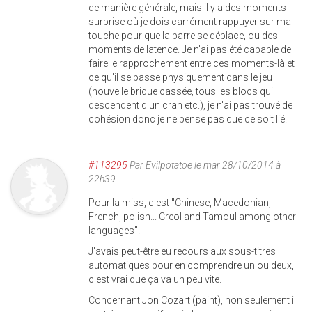
de manière générale, mais il y a des moments
surprise où je dois carrément rappuyer sur ma
touche pour que la barre se déplace, ou des
moments de latence. Je n'ai pas été capable de
faire le rapprochement entre ces moments-là et
ce qu'il se passe physiquement dans le jeu
(nouvelle brique cassée, tous les blocs qui
descendent d'un cran etc.), je n'ai pas trouvé de
cohésion donc je ne pense pas que ce soit lié.
#113295
Par
Evilpotatoe
le mar 28/10/2014 à
22h39
Pour la miss, c'est "Chinese, Macedonian,
French, polish... Creol and Tamoul among other
languages".
J'avais peut-être eu recours aux sous-titres
automatiques pour en comprendre un ou deux,
c'est vrai que ça va un peu vite.
Concernant Jon Cozart (paint), non seulement il