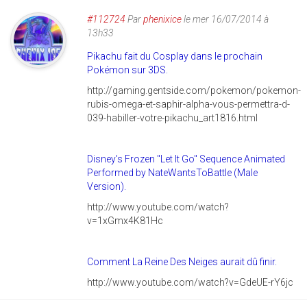
#112724
Par
phenixice
le mer 16/07/2014 à
13h33
Pikachu fait du Cosplay dans le prochain
Pokémon sur 3DS.
http://gaming.gentside.com/pokemon/pokemon-
rubis-omega-et-saphir-alpha-vous-permettra-d-
039-habiller-votre-pikachu_art1816.html
Disney's Frozen "Let It Go" Sequence Animated
Performed by NateWantsToBattle (Male
Version).
http://www.youtube.com/watch?
v=1xGmx4K81Hc
Comment La Reine Des Neiges aurait dû finir.
http://www.youtube.com/watch?v=GdeUE-rY6jc