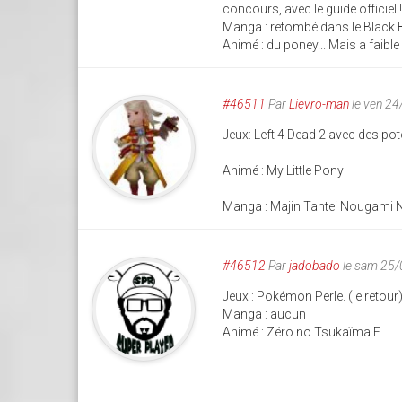
concours, avec le guide officiel !
Manga : retombé dans le Black B
Animé : du poney... Mais a faible
#46511
Par
Lievro-man
le ven 2
Jeux: Left 4 Dead 2 avec des p
Animé : My Little Pony
Manga : Majin Tantei Nougami 
#46512
Par
jadobado
le sam 25/
Jeux : Pokémon Perle. (le retour
Manga : aucun
Animé : Zéro no Tsukaïma F