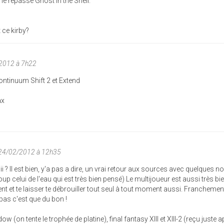
me repasse Ghost in the Shell.
 ce kirby?
/2012 à 7h22
ontinuum Shift 2 et Extend
ax
 24/02/2012 à 12h35
ii ? Il est bien, y'a pas a dire, un vrai retour aux sources avec quelques 
up celui de l'eau qui est très bien pensé) Le multijoueur est aussi très bie
nt et te laisser te débrouiller tout seul à tout moment aussi. Franchement
 pas c'est que du bon !
 (on tente le trophée de platine), final fantasy XIII et XIII-2 (reçu juste a