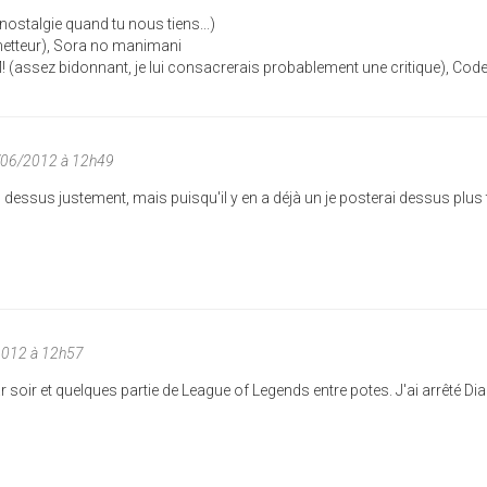
nostalgie quand tu nous tiens...)
metteur), Sora no manimani
(assez bidonnant, je lui consacrerais probablement une critique), Cod
/06/2012 à 12h49
c dessus justement, mais puisqu'il y en a déjà un je posterai dessus plus 
2012 à 12h57
 soir et quelques partie de League of Legends entre potes. J'ai arrêté Dia