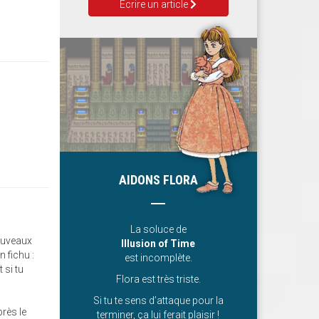
Ecrire un article
AIDONS FLORA
La soluce de
nouveaux
Illusion of Time
n fichu :
est incomplète.
 si tu
Flora est très triste.
Si tu te sens d’attaque pour la
près le
terminer, ça lui ferait plaisir !