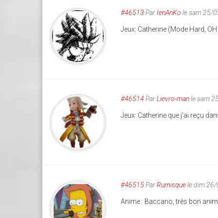
#46513
Par
IenAnKo
le sam 25/0
Jeux: Catherine (Mode Hard, OH
#46514
Par
Lievro-man
le sam 2
Jeux: Catherine que j'ai reçu da
#46515
Par
Rumisque
le dim 26
Anime : Baccano, très bon ani