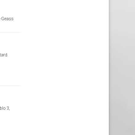
e Geass
tard.
blo 3,