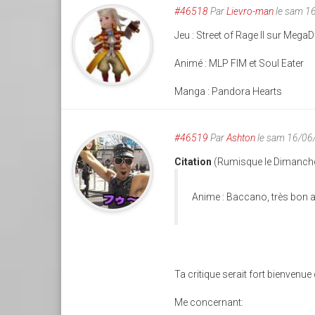
#46518
Par
Lievro-man
le sam 1
Jeu : Street of Rage II sur Mega
Animé : MLP FIM et Soul Eater
Manga : Pandora Hearts
#46519
Par
Ashton
le sam 16/06
Citation
(Rumisque le Dimanche
Anime : Baccano, très bon 
Ta critique serait fort bienvenue
Me concernant: