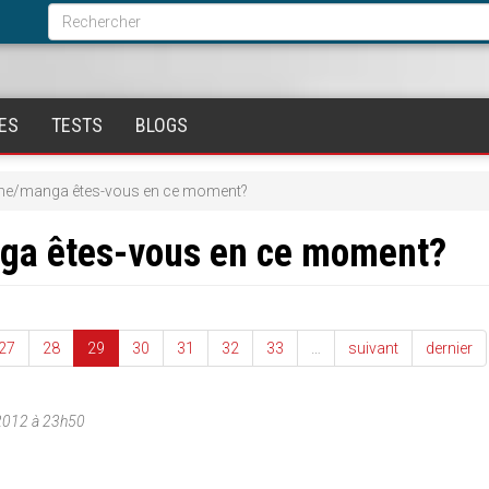
Formulaire
de
Rechercher
recherche
ES
TESTS
BLOGS
ime/manga êtes-vous en ce moment?
nga êtes-vous en ce moment?
27
28
29
30
31
32
33
…
suivant
dernier
/2012 à 23h50