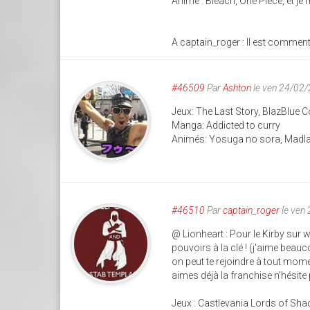
Anime : Bleach, One Piece, et je 
A captain_roger : Il est comment
#46509
Par
Ashton
le ven 24/02
Jeux: The Last Story, BlazBlue C
Manga: Addicted to curry
Animés: Yosuga no sora, Madl
#46510
Par
captain_roger
le ven
@ Lionheart : Pour le Kirby sur w
pouvoirs à la clé ! (j'aime beauco
on peut te rejoindre à tout mome
aimes déjà la franchise n'hésite
Jeux : Castlevania Lords of Shadow