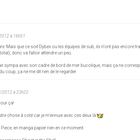
/2012 à 16h51
ure. Mais que ce soit Dybex ou les équipes de sub, ils n'ont pas encore tr
total), donc va falloir attendre un peu.
'air sympa avec son cadre de bord de mer bucolique, mais ça ne corres
u coup, ça ne me dit rien de le regarder.
02/2012 à 23h22
pour ça!
utre chose à coté car je m'ennuie avec ces deux là
 Piece, en manga papier rien en ce moment.