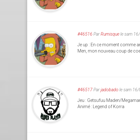
#46516
Par
Rumisque
le sam 16
Je up : En ce moment comme ani
Men, mon nouveau coup de coe
#46517
Par
jadobado
le sam 16/
Jeu : Getsufuu Maden/Megaman (
Animé : Legend of Korra