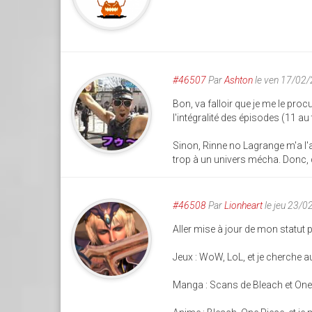
#46507
Par
Ashton
le ven 17/02
Bon, va falloir que je me le proc
l'intégralité des épisodes (11 au 
Sinon, Rinne no Lagrange m'a l
trop à un univers mécha. Donc, d
#46508
Par
Lionheart
le jeu 23/
Aller mise à jour de mon statut 
Jeux : WoW, LoL, et je cherche a
Manga : Scans de Bleach et One