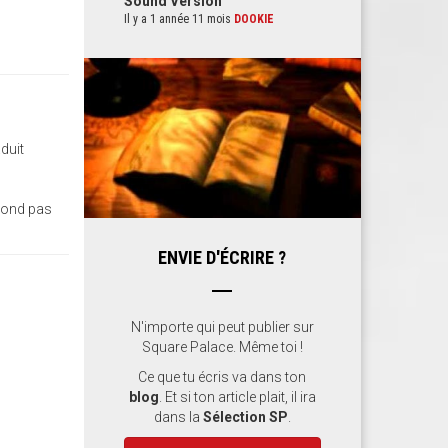
Sound Version
Il y a 1 année 11 mois
DOOKIE
aduit
pond pas
ENVIE D'ÉCRIRE ?
N'importe qui peut publier sur
Square Palace. Même toi !
Ce que tu écris va dans ton
blog
. Et si ton article plait, il ira
dans la
Sélection SP
.