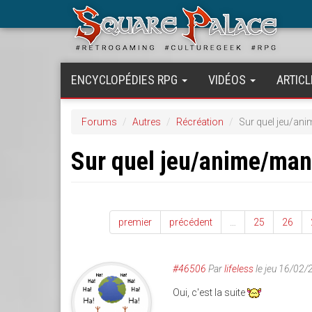
Aller
au
contenu
principal
ENCYCLOPÉDIES RPG
VIDÉOS
ARTICL
Forums
Autres
Récréation
Sur quel jeu/an
Sur quel jeu/anime/ma
premier
précédent
…
25
26
#46506
Par
lifeless
le jeu 16/02
Oui, c'est la suite