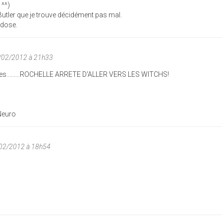
 ^^)
utler que je trouve décidément pas mal.
 dose.
4/02/2012 à 21h33
otes.........ROCHELLE ARRETE D'ALLER VERS LES WITCHS!
Neuro
02/2012 à 18h54
)