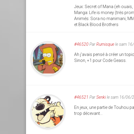
Jeux: Secret of Mana (eh ouais, 
Manga: Life is money (très pro
Animés: Sora no manimani, MM! 
et Black Blood Brothers
#46520
Par
Rumisque
le sam 16
Ah j'avais pensé à créer un topi
Sinon, +1 pour Code Geass.
#46521
Par
Senki
le sam 16/06/
En jeux, une partie de Touhou par
trop décevant...