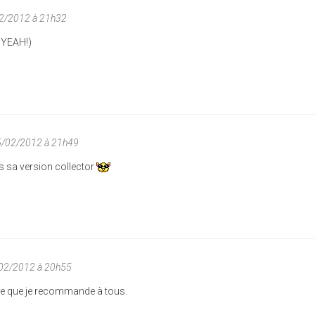
2/2012 à 21h32
 YEAH!)
5/02/2012 à 21h49
ns sa version collector
/02/2012 à 20h55
me que je recommande à tous.