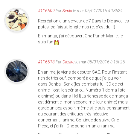
#116609
Par
Senki
le mar 05/01/2016 à 13h24
Recréation d'un serveur de 7 Days to Die avec les
potes, ça faisait longtemps (et c'est dur !)
En manga, j'ai découvert One Punch Man et je
suis fan
#116613
Par
Cleska
le mar 05/01/2016 à 16h26
En anime, je viens de débuter SAO. Pour l'instant
rien de très ouf, comparé à ce que j'ai pu voir
dans Danball Senki(les combats full 3D de cet
anime, l'ost, le scénario... Numéro 1 de ma liste
d'anime) ou dans HxH(La richesse de ce manga
est démentiel mon second meilleur anime) mais
garde un peu espoir, même si je suis constament
au courant des critiques très négative
concernant l'anime. Continue de suivre One
Piece, et j'ai fini One punch man en anime.