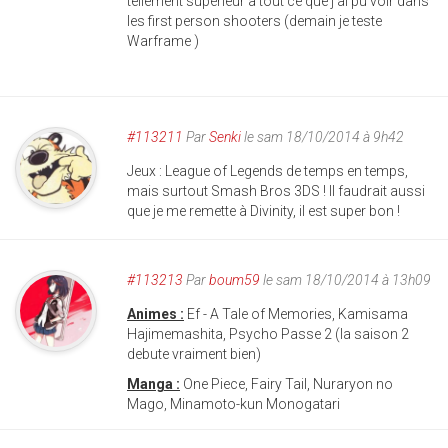
tellement supérieur à tout ce que j'ai pu voir dans
les first person shooters (demain je teste
Warframe )
#113211
Par
Senki
le sam 18/10/2014 à 9h42
Jeux : League of Legends de temps en temps,
mais surtout Smash Bros 3DS ! Il faudrait aussi
que je me remette à Divinity, il est super bon !
#113213
Par
boum59
le sam 18/10/2014 à 13h09
Animes :
Ef - A Tale of Memories, Kamisama
Hajimemashita, Psycho Passe 2 (la saison 2
debute vraiment bien)
Manga :
One Piece, Fairy Tail, Nuraryon no
Mago, Minamoto-kun Monogatari