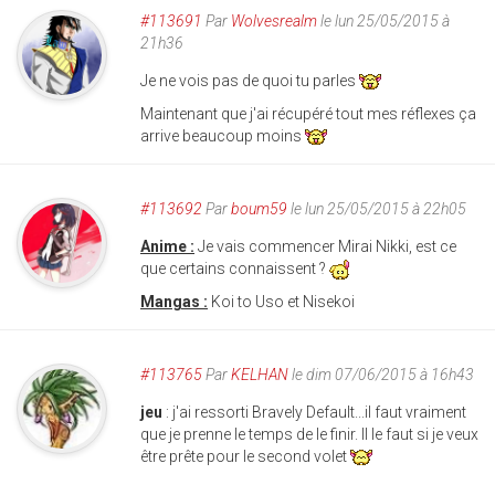
#113691
Par
Wolvesrealm
le lun 25/05/2015 à
21h36
Je ne vois pas de quoi tu parles
Maintenant que j'ai récupéré tout mes réflexes ça
arrive beaucoup moins
#113692
Par
boum59
le lun 25/05/2015 à 22h05
Anime :
Je vais commencer Mirai Nikki, est ce
que certains connaissent ?
Mangas :
Koi to Uso et Nisekoi
#113765
Par
KELHAN
le dim 07/06/2015 à 16h43
jeu
: j'ai ressorti Bravely Default...il faut vraiment
que je prenne le temps de le finir. Il le faut si je veux
être prête pour le second volet