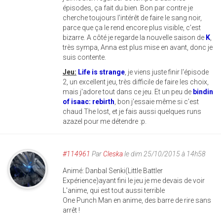
épisodes, ça fait du bien. Bon par contre je
cherche toujours l'intérêt de faire le sang noir,
parce que ça le rend encore plus visible, c'est
bizarre. A côté je regarde la nouvelle saison de
K
,
très sympa, Anna est plus mise en avant, donc je
suis contente.
Jeu:
Life is strange
, je viens juste finir l'épisode
2, un excellent jeu, très difficile de faire les choix,
mais j'adore tout dans ce jeu. Et un peu de
bindin
of isaac: rebirth
, bon j'essaie même si c'est
chaud The lost, et je fais aussi quelques runs
azazel pour me détendre :p.
#114961
Par
Cleska
le dim 25/10/2015 à 14h58
Animé: Danbal Senki(Little Battler
Expérience)ayant fini le jeu je me devais de voir
L'anime, qui est tout aussi terrible
One Punch Man en anime, des barre de rire sans
arrêt !