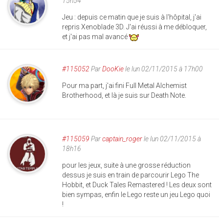
15h54
Jeu : depuis ce matin que je suis à l'hôpital, j'ai
repris Xenoblade 3D. J'ai réussi à me débloquer,
et j'ai pas mal avancé
#115052
Par
DooKie
le lun 02/11/2015 à 17h00
Pour ma part, j'ai fini Full Metal Alchemist
Brotherhood, et là je suis sur Death Note.
#115059
Par
captain_roger
le lun 02/11/2015 à
18h16
pour les jeux, suite à une grosse réduction
dessus je suis en train de parcourir Lego The
Hobbit, et Duck Tales Remastered ! Les deux sont
bien sympas, enfin le Lego reste un jeu Lego quoi
!