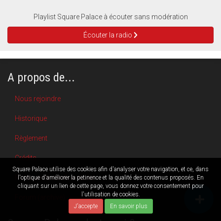
Playlist Square Palace à écouter sans modération
Écouter la radio
A propos de...
Nous rejoindre
Historique
Règlement
Crédits
Square Palace utilise des cookies afin d'analyser votre navigation, et ce, dans
Politique de confidentialité
l'optique d'améliorer la petinence et la qualité des contenus proposés. En
cliquant sur un lien de cette page, vous donnez votre consentement pour
l'utilisation de cookies.
Forum (archive)
J'accepte
En savoir plus