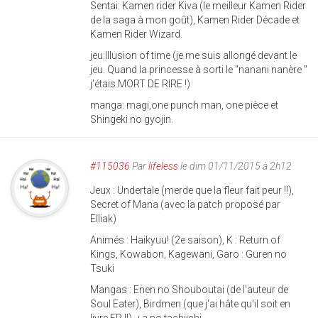
Sentai: Kamen rider Kiva (le meilleur Kamen Rider
de la saga à mon goût), Kamen Rider Décade et
Kamen Rider Wizard.
jeu:Illusion of time (je me suis allongé devant le
jeu. Quand la princesse à sorti le "nanani nanère "
j'étais MORT DE RIRE !)
manga: magi,one punch man, one pièce et
Shingeki no gyojin.
#115036
Par
lifeless
le dim 01/11/2015 à 2h12
Jeux : Undertale (merde que la fleur fait peur !!),
Secret of Mana (avec la patch proposé par
Elliak)
Animés : Haikyuu! (2e saison), K : Return of
Kings, Kowabon, Kagewani, Garo : Guren no
Tsuki
Mangas : Enen no Shouboutai (de l'auteur de
Soul Eater), Birdmen (que j'ai hâte qu'il soit en