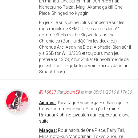
En manga: One punch man comme d'hab,
Nanatsu no Taizai, Magi, Akame ga kill, One
Piece, Shingeki no Kyogin.
En jeux, je suis un peu plus concentré sur les
rpgs mobile de KEMCO je les aimes bien^^
comme Shelterra the Skyworld, Justice
Chronicles (Bon j'ai déjà fini les deux jeu),
Chronus Arc, Asdivine Dios, Alphadia. Bien sûr il
y a SSB for Wii U/3DS et toujours mon jeu
préféré sur 3DS, Azur Striker Gunvolt(merde ce
jeu est God Tier je kifferai voir le héros dans un
Smash bros)
#116617
Par
boum59
le mar 05/01/2016 à 17h36
Animes:
J'ai attaqué Subete ga F ni Naru qui je
trouve commence bien. Sinon j'ai terminé
Rakudai Kishi no Eiyuutan qui j'espère aura une
suite.
Mangas:
Pour habitude One Piece, Fairy Tail,
Minamoto-kun Monogatari, Tokyo Ghoul:re.