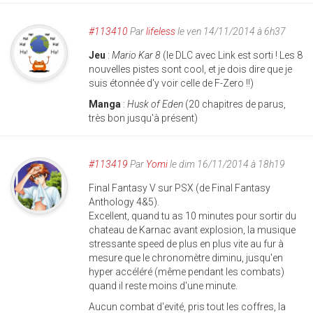
#113410
Par
lifeless
le ven 14/11/2014 à 6h37
Jeu
:
Mario Kar 8
(le DLC avec Link est sorti ! Les 8
nouvelles pistes sont cool, et je dois dire que je
suis étonnée d'y voir celle de F-Zero !!)
Manga
:
Husk of Eden
(20 chapitres de parus,
très bon jusqu'à présent)
#113419
Par
Yomi
le dim 16/11/2014 à 18h19
Final Fantasy V sur PSX (de Final Fantasy
Anthology 4&5).
Excellent, quand tu as 10 minutes pour sortir du
chateau de Karnac avant explosion, la musique
stressante speed de plus en plus vite au fur à
mesure que le chronomètre diminu, jusqu'en
hyper accéléré (même pendant les combats)
quand il reste moins d'une minute.
Aucun combat d'evité, pris tout les coffres, la