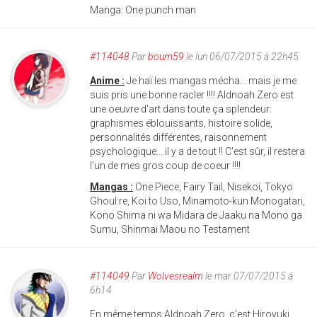
Manga: One punch man
#114048
Par
boum59
le lun 06/07/2015 à 22h45
Anime :
Je haï les mangas mécha... mais je me
suis pris une bonne racler !!!! Aldnoah Zero est
une oeuvre d'art dans toute ça splendeur:
graphismes éblouissants, histoire solide,
personnalités différentes, raisonnement
psychologique... il y a de tout !! C'est sûr, il restera
l'un de mes gros coup de coeur !!!!
Mangas :
One Piece, Fairy Tail, Nisekoi, Tokyo
Ghoul:re, Koi to Uso, Minamoto-kun Monogatari,
Kono Shima ni wa Midara de Jaaku na Mono ga
Sumu, Shinmai Maou no Testament
#114049
Par
Wolvesrealm
le mar 07/07/2015 à
6h14
En même temps Aldnoah.Zero, c'est Hiroyuki