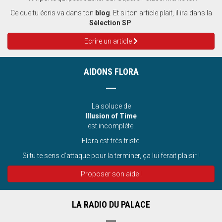
Ce que tu écris va dans ton
blog
. Et si ton article plait, il ira dans la
Sélection SP
.
Ecrire un article
AIDONS FLORA
La soluce de
Illusion of Time
est incomplète.
Flora est très triste.
Si tu te sens d’attaque pour la terminer, ça lui ferait plaisir !
Proposer son aide !
LA RADIO DU PALACE