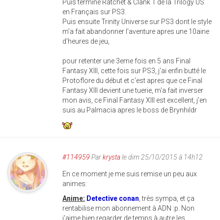
Puis terminé Ratchet & Clank 1 de la Trilogy US
en Français sur PS3.
Puis ensuite Trinity Universe sur PS3 dont le style
m'a fait abandonner l'aventure apres une 10aine
d'heures de jeu,
pour retenter une 3eme fois en 5 ans Final
Fantasy XIII, cette fois sur PS3, j'ai enfin butté le
Protoflore du début et c'est apres que ce Final
Fantasy XIII devient une tuerie, m'a fait inverser
mon avis, ce Final Fantasy XIII est excellent, j'en
suis au Palmacia apres le boss de Brynhildr
#114959
Par
krysta
le dim 25/10/2015 à 14h12
En ce moment je me suis remise un peu aux
animes:
Anime:
Detective conan
, très sympa, et ça
rentabilise mon abonnement à ADN :p. Non
j'aime bien regarder de temps à autre les