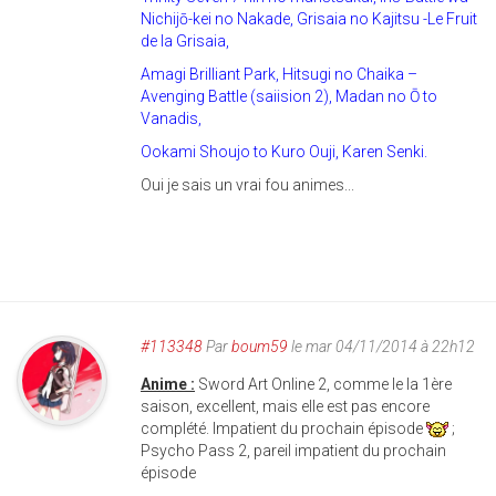
Nichijō-kei no Nakade, Grisaia no Kajitsu -Le Fruit
de la Grisaia,
Amagi Brilliant Park, Hitsugi no Chaika –
Avenging Battle (saiision 2), Madan no Ō to
Vanadis,
Ookami Shoujo to Kuro Ouji, Karen Senki.
Oui je sais un vrai fou animes...
#113348
Par
boum59
le mar 04/11/2014 à 22h12
Anime :
Sword Art Online 2, comme le la 1ère
saison, excellent, mais elle est pas encore
complété. Impatient du prochain épisode
;
Psycho Pass 2, pareil impatient du prochain
épisode