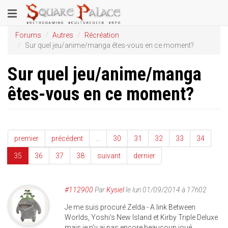
Aller
Toggle
au
contenu
navigation
Forums
Autres
Récréation
principal
Sur quel jeu/anime/manga êtes-vous en ce moment?
Sur quel jeu/anime/manga
êtes-vous en ce moment?
premier
précédent
…
30
31
32
33
34
35
36
37
38
suivant
dernier
#112900
Par
Kysiel
le lun 01/09/2014 à 17h02
Je me suis procuré Zelda - A link Between
Worlds, Yoshi's New Island et Kirby Triple Deluxe
mais je n'y ai pas encore beaucoup joué.