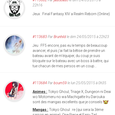
22h16
Jeux : Final Fantasy XIV a Realm Reborn (Online)
#113683
Par
Brunhild
le dim 24/05/2015 à 22h23
Jeu : FF5 encore, pas eu le temps de beaucoup
avancer, et puis j'ai fait la bêtise de prendre un
bateau avant de m'équiper, du coup je suis
bloquée sur le bateau avec un boss à battre, qui
tue chacun de mes persos en un coup...
#113684
Par
boum59
le lun 25/05/2015 à 0h35
Animes :
Tokyo Ghoul, Triage X, Dungeon ni Deai
wo Motomeru no wa Machigatte Iru Darouka
sont des mangas excellents que je conseils
Mangas :
Tokyo Ghoul : re (qui sera la 3ème
saison en anime), One Piece et Fairy Tail.