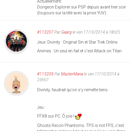
Actuellement:
Dongeon Explorer sur PSP depuis avant hier soir
(toujours sur la télé avec la prise YUV).
#113207
Par
Gaarg
le ven 17/10/2014 à 18h25
Jeux: Divinity : Original Sin et Star Trek Online.
Animes : Un seul en fait et c'est Attack on Titan.
#113209
Par
MasterMana
le ven 17/10/2014 à
23h57
Divinity, faudrait qu'on s'y remette tiens.
Jeu :
FFXIII sur PC. Ô joie !
Ghosts Recon Phantoms. TPS is not FPS, c'est