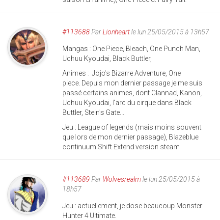
#113688
Par
Lionheart
le lun 25/05/2015 à 13h57
Mangas : One Piece, Bleach, One Punch Man,
Uchuu Kyoudai, Black Buttler,
Animes : Jojo's Bizarre Adventure, One
piece. Depuis mon dernier passage je me suis
passé certains animes, dont Clannad, Kanon,
Uchuu Kyoudai, l'arc du cirque dans Black
Buttler, Stein's Gate...
Jeu : League of legends (mais moins souvent
que lors de mon dernier passage), Blazeblue
continuum Shift Extend version steam
#113689
Par
Wolvesrealm
le lun 25/05/2015 à
18h57
Jeu : actuellement, je dose beaucoup Monster
Hunter 4 Ultimate.