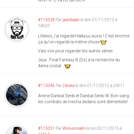
livre FR !!), +a no tachiichi
#115038
Par
jadobado
le dim 01/11/2015 à
18h33
Lifeless, j'ai regardé Haikyuu aussi ! C'est énorme
ça qu'on regarde la même chose
Vais voir pour regarder tes autres séries.
Jeux : Final Fantasy III (Ds) à la recherche du
4ème cristal...
#115046
Par
Cleska
le dim 01/11/2015 à 23h11
Anime:Danbal Senki et Danbal Senki W. Bon sang
les combats de mecha dedans sont démentiels!
#115051
Par
Wolvesrealm
le lun 02/11/2015 à