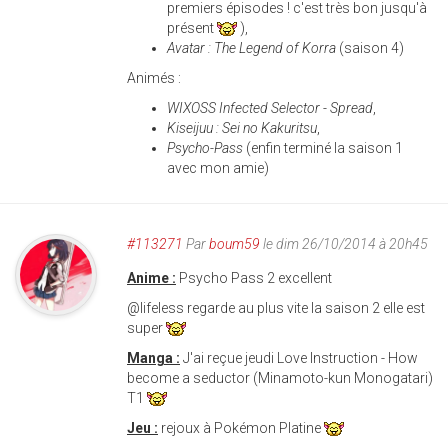
premiers épisodes ! c'est très bon jusqu'à
présent
),
Avatar : The Legend of Korra
(saison 4)
Animés :
WIXOSS Infected Selector - Spread
,
Kiseijuu : Sei no Kakuritsu
,
Psycho-Pass
(enfin terminé la saison 1
avec mon amie)
#113271
Par
boum59
le dim 26/10/2014 à 20h45
Anime :
Psycho Pass 2 excellent
@lifeless regarde au plus vite la saison 2 elle est
super
Manga :
J'ai reçue jeudi Love Instruction - How
become a seductor (Minamoto-kun Monogatari)
T1
Jeu :
rejoux à Pokémon Platine