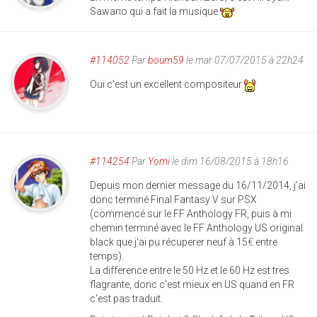
Sawano qui a fait la musique
#114052
Par
boum59
le mar 07/07/2015 à 22h24
Oui c'est un excellent compositeur
#114254
Par
Yomi
le dim 16/08/2015 à 18h16
Depuis mon dernier message du 16/11/2014, j'ai
donc terminé Final Fantasy V sur PSX
(commencé sur le FF Anthology FR, puis à mi
chemin terminé avec le FF Anthology US original
black que j'ai pu récuperer neuf à 15
€
entre
temps).
La difference entre le 50 Hz et le 60 Hz est tres
flagrante, donc c'est mieux en US quand en FR
c'est pas traduit.