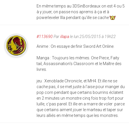
En même temps au 3DSinBordeaux on est 4 ou 5
à y jouer, on passe nos aprems à ça et à
powerleveler Illa pendant qu'ille se cache
#113690
Par
illapa
le lun 25/05/2015 à 19h22
Anime : On essaye de finir Sword Art Online.
Manga : Toujours les mêmes. One Piece, Faity
tail, Assassination's Classroom et le Maître des
livres.
jeu : Xenoblade Chronicle, et MH4. Et ille ne se
cache pas, il se met juste à l'aise pour manger du
pop corn pendant que certains bourrins éclatent
en 2 minutes un monstre cinq fois trop fort pour
luille, c'pas pareil. Et ille en a marre de voler parce
que certains aiment jouer le marteau et taper sur
leurs alliés en même temps que les monstres.