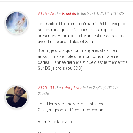
#113275
Par
Brunhild
le lun 27/10/2014 à 10h23
Jeu: Child of Light enfin démarré! Petite déception
sur les musiques très jolies mais trop peu
présentes. Ecrira peut-être un test dessus après
avoir fini celui de Tales of Xilia.
Boum, je crois que ton manga existe en jeu
aussi, il me semble que mon cousin l'a eu en
cadeau l'année dernière et que c'est le même titre.
Sur DS je crois (ou 3DS).
#113284
Par
ratonplayer
le lun 27/10/2014 à
22h26
Jeu : Heroes of the storm , apha test
C'est, mignon, différent, interressant.
Animé : re fate Zero