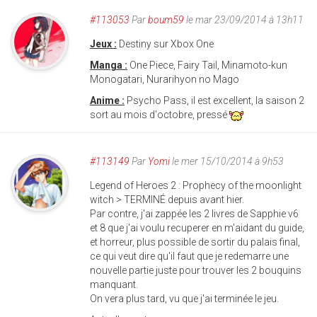
#113053
Par
boum59
le mar 23/09/2014 à 13h11
Jeux :
Destiny sur Xbox One
Manga :
One Piece, Fairy Tail, Minamoto-kun
Monogatari, Nurarihyon no Mago
Anime :
Psycho Pass, il est excellent, la saison 2
sort au mois d'octobre, pressé
#113149
Par
Yomi
le mer 15/10/2014 à 9h53
Legend of Heroes 2 : Prophecy of the moonlight
witch > TERMINÉ depuis avant hier.
Par contre, j'ai zappée les 2 livres de Sapphie v6
et 8 que j'ai voulu recuperer en m'aidant du guide,
et horreur, plus possible de sortir du palais final,
ce qui veut dire qu'il faut que je redemarre une
nouvelle partie juste pour trouver les 2 bouquins
manquant.
On vera plus tard, vu que j'ai terminée le jeu.