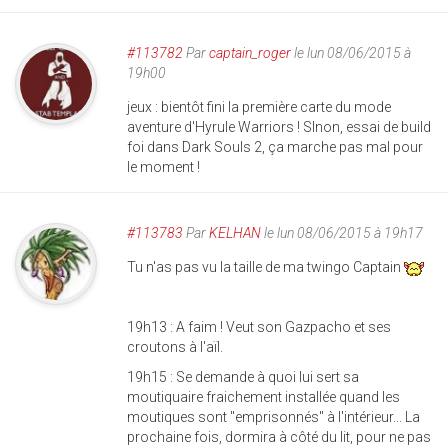
#113782
Par
captain_roger
le lun 08/06/2015 à
19h00
jeux : bientôt fini la première carte du mode
aventure d'Hyrule Warriors ! SInon, essai de build
foi dans Dark Souls 2, ça marche pas mal pour
le moment !
#113783
Par
KELHAN
le lun 08/06/2015 à 19h17
Tu n'as pas vu la taille de ma twingo Captain
19h13 : A faim ! Veut son Gazpacho et ses
croutons à l'aïl.
19h15 : Se demande à quoi lui sert sa
moutiquaire fraichement installée quand les
moutiques sont "emprisonnés" à l'intérieur... La
prochaine fois, dormira à côté du lit, pour ne pas