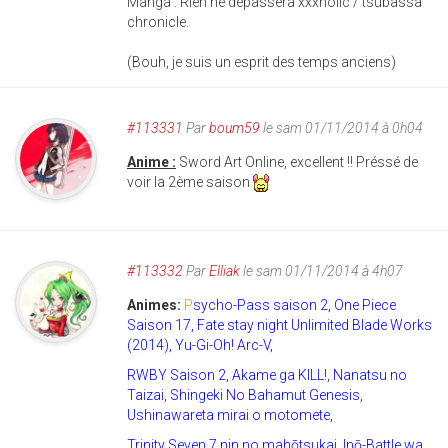
Manga : Rien ne dépassera xxxholic / tsubassa
chronicle.
(Bouh, je suis un esprit des temps anciens)
#113331
Par
boum59
le sam 01/11/2014 à 0h04
Anime :
Sword Art Online, excellent !! Préssé de
voir la 2ème saison
#113332
Par
Elliak
le sam 01/11/2014 à 4h07
Animes:
P
sycho-Pass saison 2, One Piece
Saison 17, Fate stay night Unlimited Blade Works
(2014), Yu-Gi-Oh! Arc-V,
RWBY Saison 2, Akame ga KILL!, Nanatsu no
Taizai, Shingeki No Bahamut Genesis,
Ushinawareta mirai o motomete,
Trinity Seven 7 nin no mahōtsukai, Inō-Battle wa