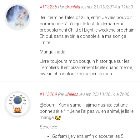
#113235
Par
Brunhild
le mar 21/10/2014 à 11h30
Jeu: terminé Tales of Xilia, enfin! Je vais pouvoir
commencer à rédiger le test. Je démarrerai
probablement Child of Light le weekend prochain!
Eh oui, sans avoir la console à la maison ça
limite.
Manga: nada.
Livre: toujours mon bouquin historique sur les
Templiers. Il est bizarrement ficelé quand même,
niveau chronologie on se pert un peu.
#113269
Par
lifeless
le sam 25/10/2014 à 7h00
@boum : Kami-sama Hajimemashita est une
bonne série ^_^ Je ne l'ai pas vu en animé, je lis le
manga
Série télé :
Gotham
(je viens enfin d'écouter les 5