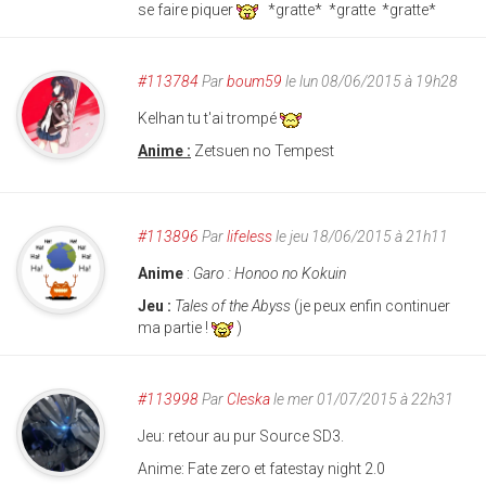
se faire piquer
*gratte* *gratte *gratte*
#113784
Par
boum59
le lun 08/06/2015 à 19h28
Kelhan tu t'ai trompé
Anime :
Zetsuen no Tempest
#113896
Par
lifeless
le jeu 18/06/2015 à 21h11
Anime
:
Garo : Honoo no Kokuin
Jeu :
Tales of the Abyss
(je peux enfin continuer
ma partie !
)
#113998
Par
Cleska
le mer 01/07/2015 à 22h31
Jeu: retour au pur Source SD3.
Anime: Fate zero et fatestay night 2.0