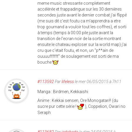
meme music stressante completement
accélérée et frappadingue sur les 30 dernières
secondes juste avant le dernier combat j'ai flippé
(me suis dit c'est foutu ca m'apprendra a etre
trop gournand a vouloir tout les coffres), et sorti
à temps (temps à 00:00 pile juste avant la
transition de l'ecran noir de la sortie montrant
ensuite le chateau exploser sur la world map) j'ai
cru que c'etait foutu, et non, un "p**ain de
ouuuuffffff" de soulagement est sorti de ma
bouche
#113592
Par
lifeless
le mer 06/05/2015 à 7h11
Manga : Birdmen, Kekkaishi
Anime : Kekkai sensen, Ore Monogatari!! (du
sucre pur cette série !
), Coppelion, Owari no
Seraph
#113682
Par
jadobado
le dim 24/05/2015 à