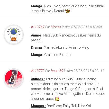
Manga
: Rien... Non, parce que sinon, je ne finirai
jamais Bravely Default
#113767
Par
lifeless
le dim 07/06/2015 à 18h59
Anime
: Natsuyuki Rendez-vous (Les fleurs du
passé)
Drama
: Yamada-kun to 7-nin no Majo
Manga
: Grainerie, Birdmen
#113772
Par
boum59
le dim 07/06/2015 à 20h41
Animes :
Terminé Mirai Nikki... une superbe
histoire dont la fin est vraiment excellente !! Je
conseil de le regarder. Triage X, Dungeon ni Deai
wo Motomeru no wa Machigatte Iru Daroukaque
je conseil aussi
Mangas :
One Piece,
Fairy Tail, Nise Koi