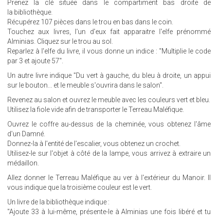
Prenez la clé située dans le compartiment bas droite de
la bibliothèque.
Récupérez 107 pièces dans le trou en bas dans le coin.
Touchez aux livres, l'un d'eux fait apparaitre l'elfe prénommé
Alminias. Cliquez sur le trou au sol.
Reparlez à l'elfe du livre, il vous donne un indice : "Multiplie le code
par 3 et ajoute 57".
Un autre livre indique "Du vert à gauche, du bleu à droite, un appui
sur le bouton... et le meuble s'ouvrira dans le salon".
Revenez au salon et ouvrez le meuble avec les couleurs vert et bleu.
Utilisez la fiole vide afin de transporter le Terreau Maléfique.
Ouvrez le coffre au-dessus de la cheminée, vous obtenez l'âme
d'un Damné.
Donnez-la à l'entité de l'escalier, vous obtenez un crochet.
Utilisez-le sur l'objet à côté de la lampe, vous arrivez à extraire un
médaillon.
Allez donner le Terreau Maléfique au ver à l'extérieur du Manoir. Il
vous indique que la troisième couleur est le vert.
Un livre de la bibliothèque indique :
"Ajoute 33 à lui-même, présente-le à Alminias une fois libéré et tu