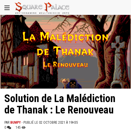
Aller
Toggle
au
contenu
navigation
principal
Solution de La Malédiction
de Thanak : Le Renouveau
PAR
BUMPY
- PUBLIÉ LE 02 OCTOBRE 2021 À 19H35
0
145