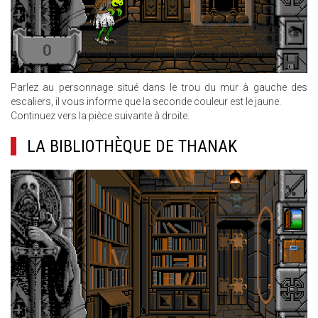
Parlez au personnage situé dans le trou du mur à gauche des
escaliers, il vous informe que la seconde couleur est le jaune.
Continuez vers la pièce suivante à droite.
LA BIBLIOTHÈQUE DE THANAK