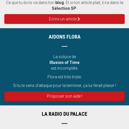
Ce que tu écris va dans ton
blog
. Et si ton article plait, il ira dans la
Sélection SP
.
Ecrire un article
AIDONS FLORA
La soluce de
Illusion of Time
est incomplète.
Flora est très triste.
Si tu te sens d’attaque pour la terminer, ça lui ferait plaisir !
Proposer son aide !
LA RADIO DU PALACE