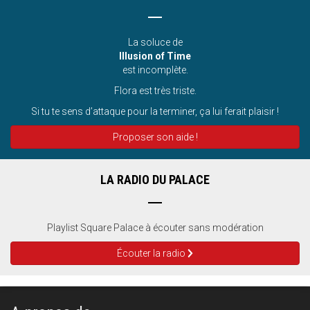
La soluce de
Illusion of Time
est incomplète.
Flora est très triste.
Si tu te sens d’attaque pour la terminer, ça lui ferait plaisir !
Proposer son aide !
LA RADIO DU PALACE
Playlist Square Palace à écouter sans modération
Écouter la radio