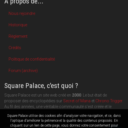
A propos de...
Nous rejoindre
Historique
Règlement
Crédits
Politique de confidentialité
Forum (archive)
Square Palace, c'est quoi ?
Square Palace est un site web créé en
2000
. Le but était de
proposer des encyclopédies sur
Secret of Mana
et
Chrono Trigger
.
Au fil des années, une véritable communauté s'est créée et le
contenu du site a pu s'étoffer.
Square Palace utilise des cookies afin d'analyser votre navigation, et ce, dans
Aujourd'hui, Square Palace c'est aussi une plateforme de blogging
l'optique d'améliorer la petinence et la qualité des contenus proposés. En
cliquant sur un lien de cette page, vous donnez votre consentement pour
orientée
RPG
,
Retrogaming
et
culture geek
: chacun publie ce