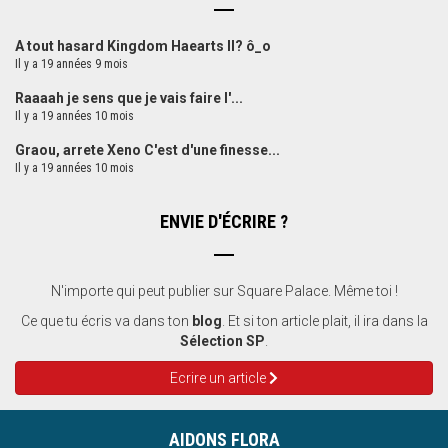
A tout hasard Kingdom Haearts II? ô_o
Il y a 19 années 9 mois
Raaaah je sens que je vais faire l'...
Il y a 19 années 10 mois
Graou, arrete Xeno C'est d'une finesse...
Il y a 19 années 10 mois
ENVIE D'ÉCRIRE ?
N'importe qui peut publier sur Square Palace. Même toi !
Ce que tu écris va dans ton
blog
. Et si ton article plait, il ira dans la
Sélection SP
.
Ecrire un article
AIDONS FLORA