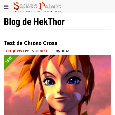
Aller
Toggle
au
contenu
navigation
principal
Blog de HekThor
Test de Chrono Cross
TEST
19/20
19/01/2006
HEKTHOR
1
883