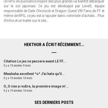
Un RPG en puissance inspiré des plus grands va bientôt débarquer
sur le sol japonais. Ce jeu est développé par Level5, équipe
responsable de Dark Chronicle et Dragon Quest VIII! Fans de FF et
même de RPG, ce jeu est a rajouter dans votre liste d'achats... Plus
d'infos et un trailer sur le site...
HEKTHOR A ÉCRIT RÉCEMMENT...
Citation Le jeu se passera avant LE FF...
Il y a 19 années 9 mois
Mwahaha excellent *o* J'ai hate qu'il...
Il y a 19 années 10 mois
O_O rien a redire, la première image m'...
Il y a 19 années 10 mois
SES DERNIERS POSTS