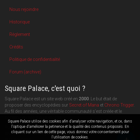
Nous rejoindre
Historique
Règlement
Crédits
Politique de confidentialité
Forum (archive)
Square Palace, c'est quoi ?
Square Palace est un site web créé en
2000
. Le but était de
proposer des encyclopédies sur
Secret of Mana
et
Chrono Trigger
.
Au fil des années, une véritable communauté s'est créée et le
contenu du site a pu s'étoffer.
Square Palace utilise des cookies afin d'analyser votre navigation, et ce, dans
Aujourd'hui, Square Palace c'est aussi une plateforme de blogging
l'optique d'améliorer la petinence et la qualité des contenus proposés. En
cliquant sur un lien de cette page, vous donnez votre consentement pour
orientée
RPG
,
Retrogaming
et
culture geek
: chacun publie ce
l'utilisation de cookies.
qu'il souhaite.