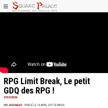
Aller
Toggle
au
contenu
navigation
principal
RPG Limit Break, Le petit
GDQ des RPG !
SPEEDRUN
PAR
JADOBADO
- PUBLIÉ LE 14 AVRIL 2017 À 08H26