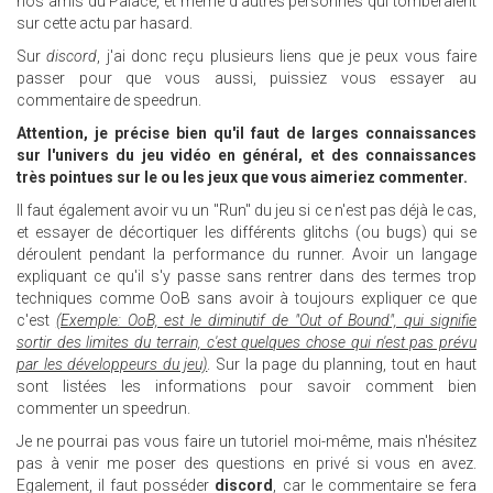
nos amis du Palace, et même d'autres personnes qui tomberaient
sur cette actu par hasard.
Sur
discord
, j'ai donc reçu plusieurs liens que je peux vous faire
passer pour que vous aussi, puissiez vous essayer au
commentaire de speedrun.
Attention, je précise bien qu'il faut de larges connaissances
sur l'univers du jeu vidéo en général, et des connaissances
très pointues sur le ou les jeux que vous aimeriez commenter.
Il faut également avoir vu un "Run" du jeu si ce n'est pas déjà le cas,
et essayer de décortiquer les différents glitchs (ou bugs) qui se
déroulent pendant la performance du runner. Avoir un langage
expliquant ce qu'il s'y passe sans rentrer dans des termes trop
techniques comme OoB sans avoir à toujours expliquer ce que
c'est
(Exemple: OoB, est le diminutif de "Out of Bound", qui signifie
sortir des limites du terrain, c'est quelques chose qui n'est pas prévu
par les développeurs du jeu)
. Sur la page du planning, tout en haut
sont listées les informations pour savoir comment bien
commenter un speedrun.
Je ne pourrai pas vous faire un tutoriel moi-même, mais n'hésitez
pas à venir me poser des questions en privé si vous en avez.
Egalement, il faut posséder
discord
, car le commentaire se fera