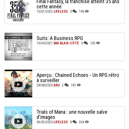
Final Fantasy, la franchise atteint 35 ans
cette année
10/07/2022
LIFELESS
0
196
Suits: A Business RPG
10/04/2021
MIA BLAIS-CÔTÉ
0
103
Aperçu : Chained Echoes - Un RPG rétro
à surveiller
28/08/2020
ARU
2
181
Trials of Mana : une nouvelle salve
d'images
06/03/2020
LIFELESS
8
264