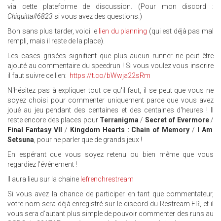
via cette plateforme de discussion. (Pour mon discord :
Chiquitta#6823
si vous avez des questions.)
Bon sans plus tarder, voici le
lien du planning
(qui est déjà pas mal
rempli, mais il reste de la place).
Les cases grisées signifient que plus aucun runner ne peut être
ajouté au commentaire du speedrun ! Si vous voulez vous inscrire
il faut suivre ce lien:
https://t.co/bWwja22sRm
N'hésitez pas à expliquer tout ce qu'il faut, il se peut que vous ne
soyez choisi pour commenter uniquement parce que vous avez
joué au jeu pendant des centaines et des centaines d'heures ! Il
reste encore des places pour
Terranigma
/
Secret of Evermore
/
Final Fantasy VII
/
Kingdom Hearts : Chain of Memory
/
I Am
Setsuna
, pour ne parler que de grands jeux !
En espérant que vous soyez retenu ou bien même que vous
regardiez l'événement !
Il aura lieu sur la chaine
lefrenchrestream
Si vous avez la chance de participer en tant que commentateur,
votre nom sera déjà enregistré sur le discord du Restream FR, et il
vous sera d'autant plus simple de pouvoir commenter des runs au