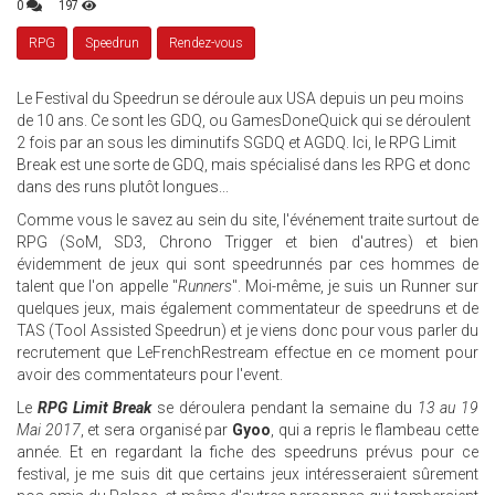
0
197
RPG
Speedrun
Rendez-vous
Le Festival du Speedrun se déroule aux USA depuis un peu moins
de 10 ans. Ce sont les GDQ, ou GamesDoneQuick qui se déroulent
2 fois par an sous les diminutifs SGDQ et AGDQ. Ici, le RPG Limit
Break est une sorte de GDQ, mais spécialisé dans les RPG et donc
dans des runs plutôt longues...
Comme vous le savez au sein du site, l'événement traite surtout de
RPG (SoM, SD3, Chrono Trigger et bien d'autres) et bien
évidemment de jeux qui sont speedrunnés par ces hommes de
talent que l'on appelle "
Runners
". Moi-même, je suis un Runner sur
quelques jeux, mais également commentateur de speedruns et de
TAS (Tool Assisted Speedrun) et je viens donc pour vous parler du
recrutement que LeFrenchRestream effectue en ce moment pour
avoir des commentateurs pour l'event.
Le
RPG Limit Break
se déroulera pendant la semaine du
13 au 19
Mai 2017
, et sera organisé par
Gyoo
, qui a repris le flambeau cette
année. Et en regardant la fiche des speedruns prévus pour ce
festival, je me suis dit que certains jeux intéresseraient sûrement