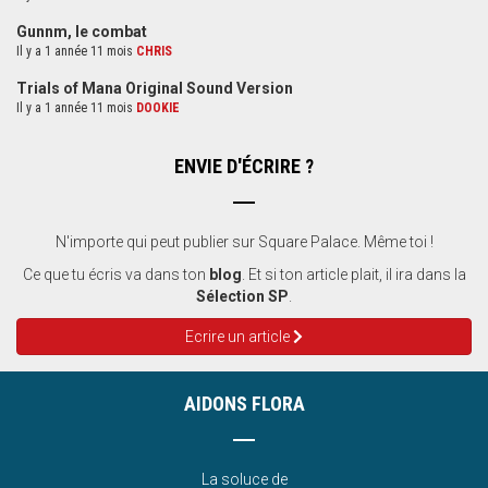
Gunnm, le combat
Il y a 1 année 11 mois
CHRIS
Trials of Mana Original Sound Version
Il y a 1 année 11 mois
DOOKIE
ENVIE D'ÉCRIRE ?
N'importe qui peut publier sur Square Palace. Même toi !
Ce que tu écris va dans ton
blog
. Et si ton article plait, il ira dans la
Sélection SP
.
Ecrire un article
AIDONS FLORA
La soluce de