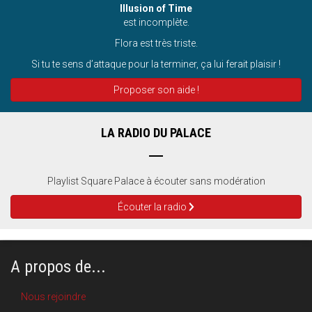
Illusion of Time
est incomplète.
Flora est très triste.
Si tu te sens d’attaque pour la terminer, ça lui ferait plaisir !
Proposer son aide !
LA RADIO DU PALACE
Playlist Square Palace à écouter sans modération
Écouter la radio
A propos de...
Nous rejoindre