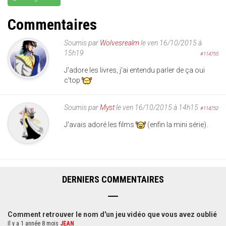
Commentaires
Soumis par
Wolvesrealm
le ven 16/10/2015 à
15h19
#114755
J'adore les livres, j'ai entendu parler de ça oui
c'top
Soumis par
Myst
le ven 16/10/2015 à 14h15
#114752
J'avais adoré les films
(enfin la mini série).
DERNIERS COMMENTAIRES
Comment retrouver le nom d'un jeu vidéo que vous avez oublié
Il y a 1 année 8 mois
JEAN