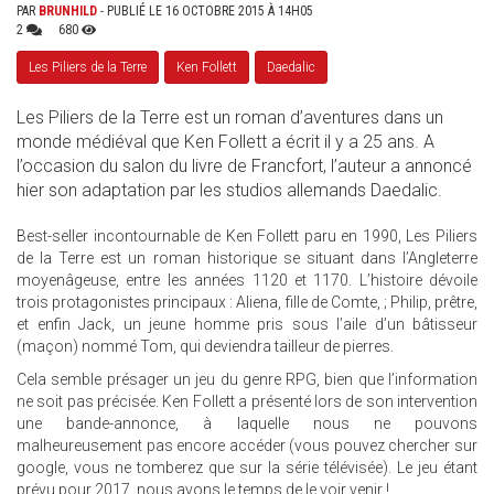
PAR
BRUNHILD
- PUBLIÉ LE 16 OCTOBRE 2015 À 14H05
2
680
Les Piliers de la Terre
Ken Follett
Daedalic
Les Piliers de la Terre est un roman d’aventures dans un
monde médiéval que Ken Follett a écrit il y a 25 ans. A
l’occasion du salon du livre de Francfort, l’auteur a annoncé
hier son adaptation par les studios allemands Daedalic.
Best-seller incontournable de Ken Follett paru en 1990, Les Piliers
de la Terre est un roman historique se situant dans l’Angleterre
moyenâgeuse, entre les années 1120 et 1170. L’histoire dévoile
trois protagonistes principaux : Aliena, fille de Comte, ; Philip, prêtre,
et enfin Jack, un jeune homme pris sous l’aile d’un bâtisseur
(maçon) nommé Tom, qui deviendra tailleur de pierres.
Cela semble présager un jeu du genre RPG, bien que l’information
ne soit pas précisée. Ken Follett a présenté lors de son intervention
une bande-annonce, à laquelle nous ne pouvons
malheureusement pas encore accéder (vous pouvez chercher sur
google, vous ne tomberez que sur la série télévisée). Le jeu étant
prévu pour 2017, nous avons le temps de le voir venir !