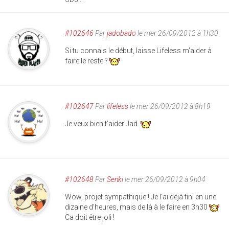
#102646
Par
jadobado
le mer 26/09/2012 à 1h30
Si tu connais le début, laisse Lifeless m'aider à
faire le reste ?
#102647
Par
lifeless
le mer 26/09/2012 à 8h19
Je veux bien t'aider Jad.
#102648
Par
Senki
le mer 26/09/2012 à 9h04
Wow, projet sympathique ! Je l'ai déjà fini en une
dizaine d'heures, mais de là à le faire en 3h30
Ca doit être joli !