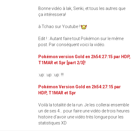
Bonne vidéo à Iak, Senki, et tous les autres que
ça intéressera!
à Tchao sur Youtube !
Edit ! : Autant faire tout Pokémon sur le même
post. Par conséquent voici la vidéo.
Pokémon version Gold en 2h54:27:15 par HDP,
T1MAR et Spr [part 2/3]!
:up: :up: :up: !!!
Pokémon Version Gold en 2h54:27:15 par
HDP, T1MAR et Spr
Voilà la totalité de la run. Je les collerai ensemble
un de ses 4... pour faire une vidéo de trois heures
histoire d'avoir une vidéo très longue pour les
statistiques XD