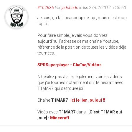
#102636
Par
jadobado
le lun 27/02/2012 à 13h50
Je sais, ça fait beaucoup de :up:, mais c'est mon
topic !!
Pour faire simple, je vais vous donnez
aujourd'hui l'adresse de ma chaîne Youtube,
référence de la position de toutes les vidéos déjà
tournées.
SPRSuperplayer - Chaîne/Vidéos
N'hésitez pas à allez également voir les vidéos
que j'ai tournés notamment sur Minecraft avec
T1MAR7 qui se trouve ici
Chaîne
T1MAR7
:
Ici le lien, ouioui !!
Vidéo avec
T1MAR7
dans :
[C'est T1MAR qui
joue] :
Minecraft