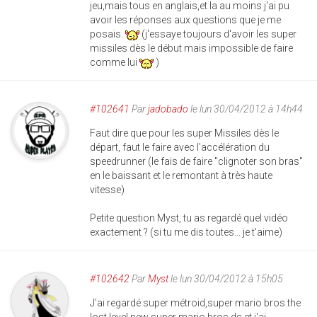
jeu,mais tous en anglais,et la au moins j'ai pu
avoir les réponses aux questions que je me
posais.
(j'essaye toujours d'avoir les super
missiles dès le début mais impossible de faire
comme lui
)
#102641
Par
jadobado
le lun 30/04/2012 à 14h44
Faut dire que pour les super Missiles dès le
départ, faut le faire avec l'accélération du
speedrunner (le fais de faire "clignoter son bras"
en le baissant et le remontant à très haute
vitesse)
Petite question Myst, tu as regardé quel vidéo
exactement ? (si tu me dis toutes... je t'aime)
#102642
Par
Myst
le lun 30/04/2012 à 15h05
J'ai regardé super métroid,super mario bros the