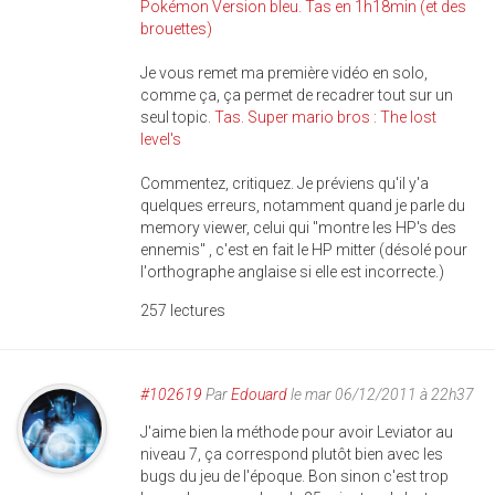
Pokémon Version bleu. Tas en 1h18min (et des
brouettes)
Je vous remet ma première vidéo en solo,
comme ça, ça permet de recadrer tout sur un
seul topic.
Tas. Super mario bros : The lost
level's
Commentez, critiquez. Je préviens qu'il y'a
quelques erreurs, notamment quand je parle du
memory viewer, celui qui "montre les HP's des
ennemis" , c'est en fait le HP mitter (désolé pour
l'orthographe anglaise si elle est incorrecte.)
257 lectures
#102619
Par
Edouard
le mar 06/12/2011 à 22h37
J'aime bien la méthode pour avoir Leviator au
niveau 7, ça correspond plutôt bien avec les
bugs du jeu de l'époque. Bon sinon c'est trop