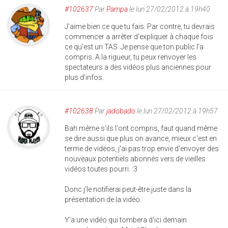
#102637
Par
Pampa
le lun 27/02/2012 à 19h40
J'aime bien ce que tu fais. Par contre, tu devrais
commencer a arrêter d'expliquer à chaque fois
ce qu'est un TAS. Je pense que ton public l'a
compris. A la rigueur, tu peux renvoyer les
spectateurs a des vidéos plus anciennes pour
plus d'infos.
#102638
Par
jadobado
le lun 27/02/2012 à 19h57
Bah même s'ils l'ont compris, faut quand même
se dire aussi que plus on avance, mieux c'est en
terme de vidéos, j'ai pas trop envie d'envoyer des
nouveaux potentiels abonnés vers de vieilles
vidéos toutes pourri. :3
Donc j'le notifierai peut-être juste dans la
présentation de la vidéo.
Y'a une vidéo qui tombera d'ici demain