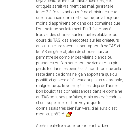
déjà améliorer tes connaissances des jeux
critiqués serait vraiment pas mal, genre te le
taper 2-3 fois avant ou même choisir des jeux
que tu connais comme ta poche, on a toujours
moins d’appréhension dans des domaines que
l'on maitrise parfaitement. Et n'hésite pas à
trouver des choses sur lesquelles blablater au
cours du TAS, des anecdotes sur les créateurs
du jeu, un élargissement par rapport à ce TAS et
le TAS en général, plein de choses qui vont
permettre de combler ces vilains blancs ou
passages ou l'on parle pour ne rien dire, au pire
perds toi dans tes pensées, à condition que cela
reste dans ce domaine, ça n'apportera que du
positif, et ça sera déjà beaucoup plus regardable,
malgré que ça le soie déjà, c'est déjà de l'assez
bon boulot, tes connaissances dans le domaine
du TAS sont pas parfaites, mais assez étendues,
et sur super metroid, on voyait que tu
connaissais très bien l'univers, d'ailleurs c'est
mon jeu préféré.
Après peut-être ajouter une jolie intro, bien