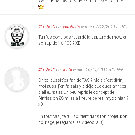
long.. donc pas plus de 25 minutes de lecture.
#102620
Par
jadobado
le mer 07/12/2011 à 2h10
Tu n'as donc pas regardé la capture de mew, et
son up de 1 à 100 ? XD
#102621
Par
tacfa
le sam 10/12/2011 à 18h56
Oh toi aussi t'es fan de TAS ? Mais c'est divin,
moi aussi j'en faisais y'a déjà quelques années,
d'ailleurs t'as un peu repris le concept de
l'émission 88 miles à l'heure de real myop niah ?
xD
En tout cas j'te full soutient dans ton projet, bon
courage, je regarde les vidéos là B)