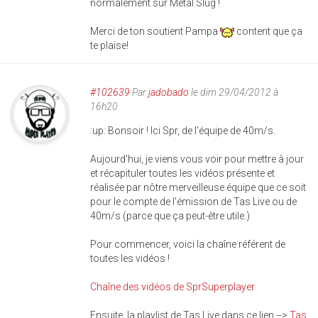
normalement sur Metal Slug !
Merci de ton soutient Pampa
content que ça
te plaise!
#102639
Par
jadobado
le dim 29/04/2012 à
16h20
:up: Bonsoir ! Ici Spr, de l'équipe de 40m/s.
Aujourd'hui, je viens vous voir pour mettre à jour
et récapituler toutes les vidéos présente et
réalisée par nôtre merveilleuse équipe que ce soit
pour le compte de l'émission de Tas Live ou de
40m/s (parce que ça peut-être utile.)
Pour commencer, voici la chaîne référent de
toutes les vidéos !
Chaîne des vidéos de SprSuperplayer
Ensuite, la playlist de Tas Live dans ce lien -->
Tas