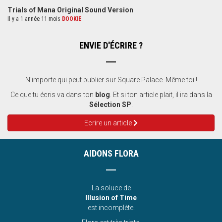
Trials of Mana Original Sound Version
Il y a 1 année 11 mois
DOOKIE
ENVIE D'ÉCRIRE ?
N'importe qui peut publier sur Square Palace. Même toi !
Ce que tu écris va dans ton
blog
. Et si ton article plait, il ira dans la
Sélection SP
.
Ecrire un article
AIDONS FLORA
La soluce de
Illusion of Time
est incomplète.