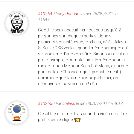
#102649
Par
jadobado
le mer 26/09/2012 à
11h47
Good, je peux acceuillir en tout cas jusqu'à 2
personnes sur chaques parties, donc si
plusieurs sont intéressé, je retiens, déjà Lifeless.
Si Senki/OSS veulent quand même participer qu'il
se proclame d'une voix sûre ! Sinon, oui c'est un
projet sympa, je compte faire de même pour la
run de Touch-Me pour Secret of Mana, ainsi que
pour celle de Chrono Trigger probablement. (
dommage que Nuu ne puisse participer, on
découvrirais sa vrai nature! xD )
#102650
Par
lifeless
le dim 30/09/2012 à 4h13
C'était bien. Tu me diras quand la vidéo de la 1re
partie sera en ligne.