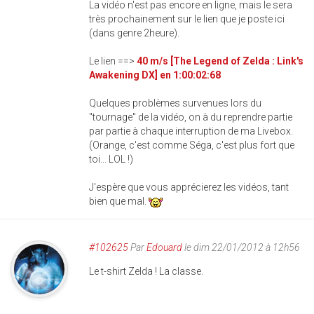
La vidéo n'est pas encore en ligne, mais le sera
très prochainement sur le lien que je poste ici
(dans genre 2heure).
Le lien ==>
40 m/s [The Legend of Zelda : Link's
Awakening DX] en 1:00:02:68
Quelques problèmes survenues lors du
"tournage" de la vidéo, on à du reprendre partie
par partie à chaque interruption de ma Livebox.
(Orange, c'est comme Séga, c'est plus fort que
toi... LOL !)
J'espère que vous apprécierez les vidéos, tant
bien que mal.
#102625
Par
Edouard
le dim 22/01/2012 à 12h56
Le t-shirt Zelda ! La classe.