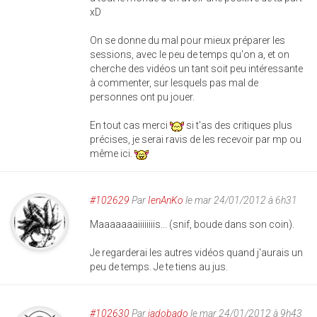
xD
On se donne du mal pour mieux préparer les
sessions, avec le peu de temps qu'on a, et on
cherche des vidéos un tant soit peu intéressante
à commenter, sur lesquels pas mal de
personnes ont pu jouer.
En tout cas merci
si t'as des critiques plus
précises, je serai ravis de les recevoir par mp ou
même ici.
#102629
Par
IenAnKo
le mar 24/01/2012 à 6h31
Maaaaaaaiiiiiiiis... (snif, boude dans son coin).
Je regarderai les autres vidéos quand j'aurais un
peu de temps. Je te tiens au jus.
#102630
Par
jadobado
le mar 24/01/2012 à 9h43