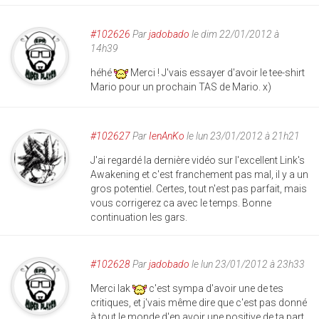
#102626
Par
jadobado
le dim 22/01/2012 à
14h39
héhé
Merci ! J'vais essayer d'avoir le tee-shirt
Mario pour un prochain TAS de Mario. x)
#102627
Par
IenAnKo
le lun 23/01/2012 à 21h21
J'ai regardé la dernière vidéo sur l'excellent Link's
Awakening et c'est franchement pas mal, il y a un
gros potentiel. Certes, tout n'est pas parfait, mais
vous corrigerez ca avec le temps. Bonne
continuation les gars.
#102628
Par
jadobado
le lun 23/01/2012 à 23h33
Merci Iak
c'est sympa d'avoir une de tes
critiques, et j'vais même dire que c'est pas donné
à tout le monde d'en avoir une positive de ta part