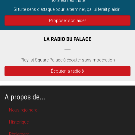
Flora est très triste.
Si tu te sens d’attaque pour la terminer, ça lui ferait plaisir !
Proposer son aide !
LA RADIO DU PALACE
Playlist Square Palace à écouter sans modération
Écouter la radio
A propos de...
Nous rejoindre
Historique
Règlement