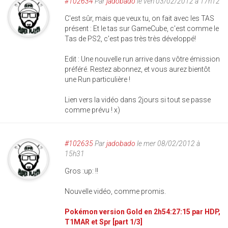
#102634
Par
jadobado
le ven 03/02/2012 à 17h12
C'est sûr, mais que veux tu, on fait avec les TAS
présent : Et le tas sur GameCube, c'est comme le
Tas de PS2, c'est pas très très développé!
Edit : Une nouvelle run arrive dans vôtre émission
préféré. Restez abonnez, et vous aurez bientôt
une Run particulière !
Lien vers la vidéo dans 2jours si tout se passe
comme prévu ! x)
#102635
Par
jadobado
le mer 08/02/2012 à
15h31
Gros :up: !!
Nouvelle vidéo, comme promis.
Pokémon version Gold en 2h54:27:15 par HDP,
T1MAR et Spr [part 1/3]