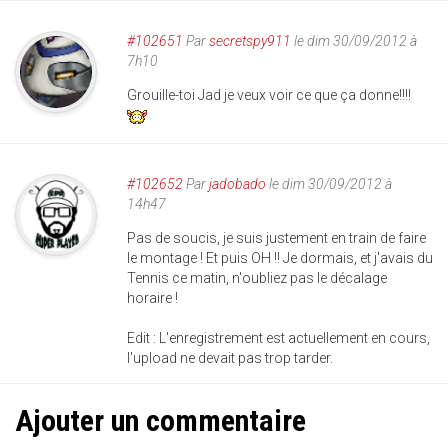
#102651
Par
secretspy911
le dim 30/09/2012 à
7h10
Grouille-toi Jad je veux voir ce que ça donne!!!!
#102652
Par
jadobado
le dim 30/09/2012 à
14h47
Pas de soucis, je suis justement en train de faire
le montage ! Et puis OH !! Je dormais, et j'avais du
Tennis ce matin, n'oubliez pas le décalage
horaire !
Edit : L'enregistrement est actuellement en cours,
l'upload ne devait pas trop tarder.
Ajouter un commentaire