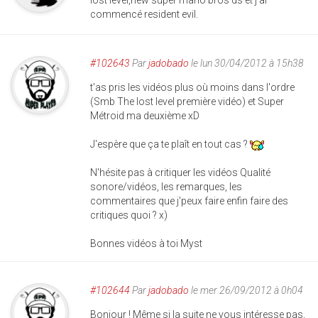
lost level,new super mario bros ds et j'ai
commencé resident evil.
#102643
Par
jadobado
le lun 30/04/2012 à 15h38
t'as pris les vidéos plus où moins dans l'ordre
(Smb The lost level première vidéo) et Super
Métroid ma deuxième xD
J'espère que ça te plaît en tout cas ?
N'hésite pas à critiquer les vidéos Qualité
sonore/vidéos, les remarques, les
commentaires que j'peux faire enfin faire des
critiques quoi ? x)
Bonnes vidéos à toi Myst
#102644
Par
jadobado
le mer 26/09/2012 à 0h04
Bonjour ! Même si la suite ne vous intéresse pas,