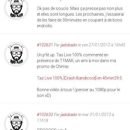
Ok pas de soucis. Mais ça presse pas non plus
et elles sont longues. Les prochaines, j'essaierai
de les faire de 30minutes en coupant à de bons
endroits.
#102631
Par
jadobado
le ven 27/01/2012 à 16h45
Un p'tit up. Tas Live 100% commenté en
présence de T1MAR, un ami à moi dans ma
promo de Chimie.
Tas Live 100% [Crash Bandicoot] en 45min29:5
Bonne vidéo à tous ! (penser au 1080p pour le
son xD)
#102632
Par
jadobado
le mar 31/01/2012 à
11h18