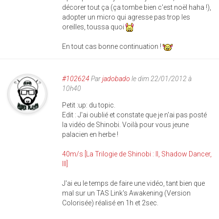
décorer tout ça (ça tombe bien c'est noël haha !),
adopter un micro qui agresse pas trop les
oreilles, toussa quoi
En tout cas bonne continuation !
#102624
Par
jadobado
le dim 22/01/2012 à
10h40
Petit :up: du topic.
Edit : J'ai oublié et constate que je n'ai pas posté
la vidéo de Shinobi. Voilà pour vous jeune
palacien en herbe !
40m/s [La Trilogie de Shinobi : II, Shadow Dancer,
III]
J'ai eu le temps de faire une vidéo, tant bien que
mal sur un TAS Link's Awakening (Version
Colorisée) réalisé en 1h et 2sec.