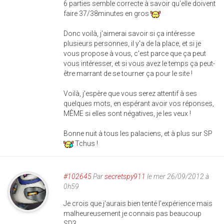
6 parties semble correcte à savoir qu'elle doivent
faire 37/38minutes en gros
Donc voilà, j'aimerai savoir si ça intéresse
plusieurs personnes, il y'a de la place, et si je
vous propose à vous, c'est parce que ça peut
vous intéresser, et si vous avez le temps ça peut-
être marrant de se tourner ça pour le site !
Voilà, j'espère que vous serez attentif à ses
quelques mots, en espérant avoir vos réponses,
MÊME si elles sont négatives, je les veux !
Bonne nuit à tous les palaciens, et à plus sur SP
Tchus !
#102645
Par
secretspy911
le mer 26/09/2012 à
0h59
Je crois que j'aurais bien tenté l'expérience mais
malheureusement je connais pas beaucoup
SD3...