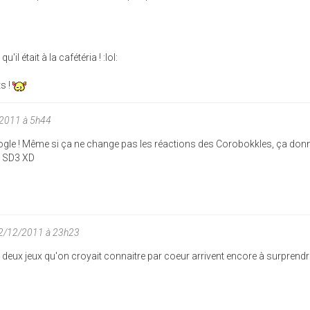
il était à la cafétéria ! :lol:
s !
/2011 à 5h44
oogle ! Même si ça ne change pas les réactions des Corobokkles, ça don
e SD3 XD
12/12/2011 à 23h23
e deux jeux qu'on croyait connaitre par coeur arrivent encore à surprendr