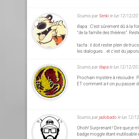
Soumis par
Senki
le lun 12/12/2
illapa : C'est sûrement dû à la 
"de la famille des théières". Re
tacfa : il doit rester plein de t
les dialogues... et c'est du jap
Soumis par
illapa
le lun 12/12/20
Prochain mystère à résoudre : P
ET comment a-t-on pu passer de
Soumis par
jadobado
le lun 12/1
Ohoh! Surprenant ! Dire que je m'
badge moggle étant inutilisable é