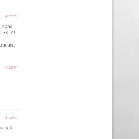
#102675
", donc
e Kin" !
 traduise
#102674
#102673
s que le