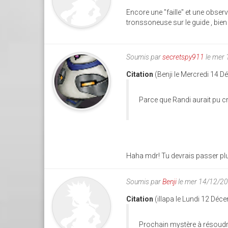
Encore une "faille" et une observa
tronssoneuse sur le guide , bien v
Soumis par
secretspy911
le mer
Citation
(Benji le Mercredi 14 
Parce que Randi aurait pu croir
Haha mdr! Tu devrais passer plus
Soumis par
Benji
le mer 14/12/20
Citation
(illapa le Lundi 12 Dé
Prochain mystère à résoudre