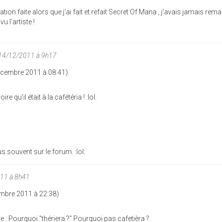
tion faite alors que j'ai fait et refait Secret Of Mana , j'avais jamais rema
u l'artiste !
 14/12/2011 à 9h17
Décembre 2011 à 08:41)
e qu'il était à la cafétéria ! :lol:
 souvent sur le forum. :lol:
11 à 8h41
cembre 2011 à 22:38)
 : Pourquoi "thériera ?" Pourquoi pas cafetièra ?