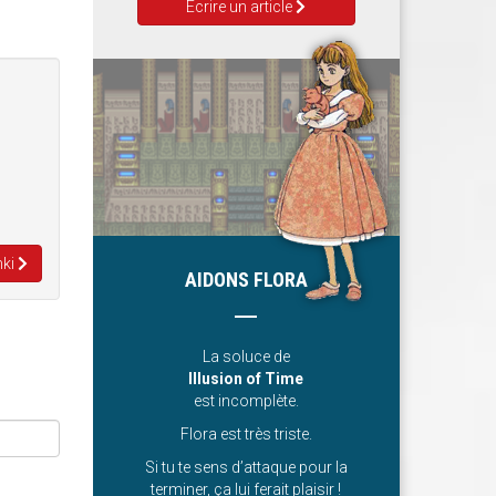
Ecrire un article
nki
AIDONS FLORA
La soluce de
Illusion of Time
est incomplète.
Flora est très triste.
Si tu te sens d’attaque pour la
terminer, ça lui ferait plaisir !