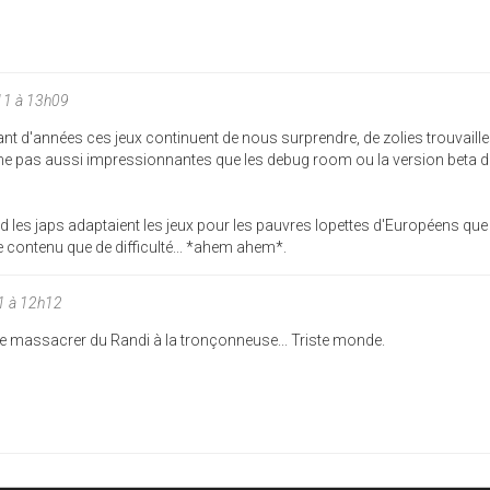
11 à 13h09
nt d'années ces jeux continuent de nous surprendre, de zolies trouvaille
e pas aussi impressionnantes que les debug room ou la version beta 
nd les japs adaptaient les jeux pour les pauvres lopettes d'Européens qu
contenu que de difficulté... *ahem ahem*.
1 à 12h12
t de massacrer du Randi à la tronçonneuse... Triste monde.