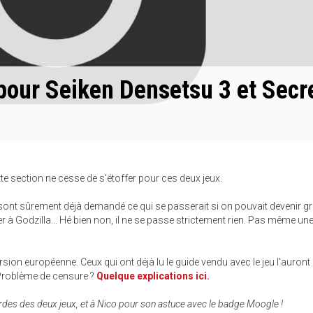
pour Seiken Densetsu 3 et Secr
tte section ne cesse de s'étoffer pour ces deux jeux.
 sont sûrement déjà demandé ce qui se passerait si on pouvait devenir g
r à Godzilla... Hé bien non, il ne se passe strictement rien. Pas même une
on européenne. Ceux qui ont déjà lu le guide vendu avec le jeu l'auront
 Problème de censure ?
Quelque explications ici.
gardes des deux jeux, et à Nico pour son astuce avec le badge Moogle !