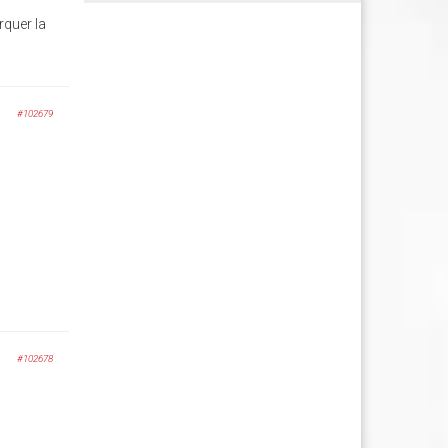
rquer la
#102679
#102678