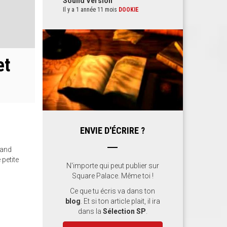
Sound Version
Il y a 1 année 11 mois
DOOKIE
et
ENVIE D'ÉCRIRE ?
rand
 petite
N'importe qui peut publier sur
Square Palace. Même toi !
Ce que tu écris va dans ton
blog
. Et si ton article plait, il ira
dans la
Sélection SP
.