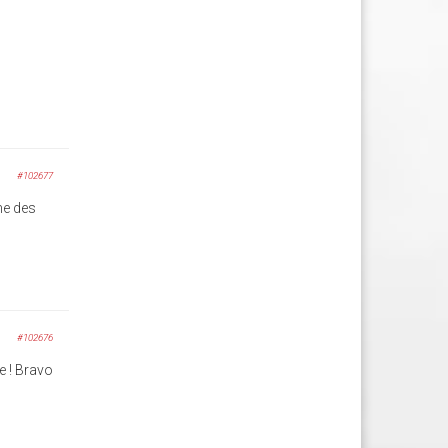
#102677
ne des
#102676
e ! Bravo