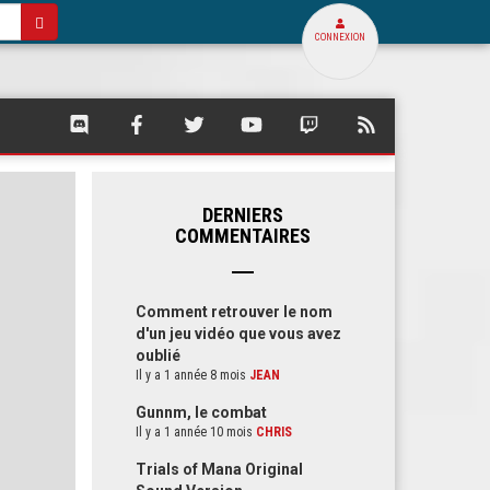
CONNEXION
SQUARE
SQUARE
SQUARE
SQUARE
SQUARE
FLUX
PALACE
PALACE
PALACE
PALACE
PALACE
RSS
SUR
SUR
SUR
SUR
SUR
DE
DISCORD
FACEBOOK
TWITTER
YOUTUBE
TWITCH
SQUARE
PALACE
DERNIERS
COMMENTAIRES
Comment retrouver le nom
d'un jeu vidéo que vous avez
oublié
Il y a 1 année 8 mois
JEAN
Gunnm, le combat
Il y a 1 année 10 mois
CHRIS
Trials of Mana Original