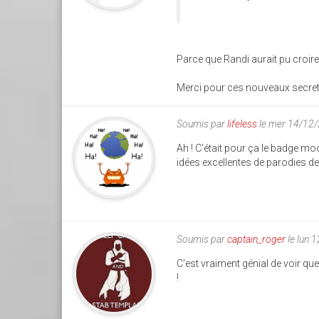
Parce que Randi aurait pu croire qu'
Merci pour ces nouveaux secret
Soumis par
lifeless
le mer 14/12
Ah ! C'était pour ça le badge m
idées excellentes de parodies d
Soumis par
captain_roger
le lun 
C'est vraiment génial de voir qu
!