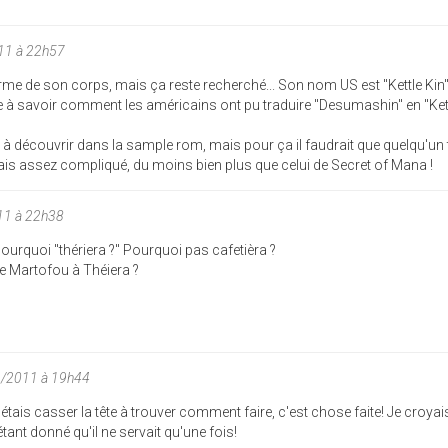
011 à 22h57
forme de son corps, mais ça reste recherché... Son nom US est "Kettle Kin
ste à savoir comment les américains ont pu traduire "Desumashin" en "Kettl
rucs à découvrir dans la sample rom, mais pour ça il faudrait que quelqu'un
onais assez compliqué, du moins bien plus que celui de Secret of Mana !
11 à 22h38
ourquoi "thériera ?" Pourquoi pas cafetièra ?
 Martofou à Théiera ?
2/2011 à 19h44
étais casser la tête à trouver comment faire, c'est chose faite! Je croyai
tant donné qu'il ne servait qu'une fois!