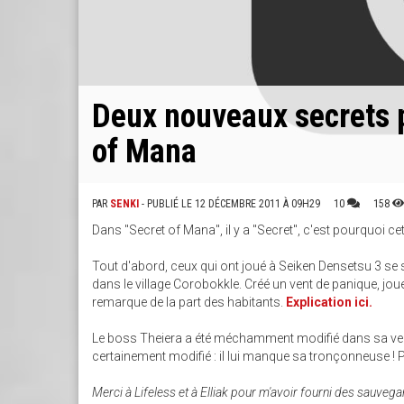
Deux nouveaux secrets 
of Mana
PAR
SENKI
- PUBLIÉ LE 12 DÉCEMBRE 2011 À 09H29
10
158
Dans "Secret of Mana", il y a "Secret", c'est pourquoi ce
Tout d'abord, ceux qui ont joué à Seiken Densetsu 3 se
dans le village Corobokkle. Créé un vent de panique, joue
remarque de la part des habitants.
Explication ici.
Le boss Theiera a été méchamment modifié dans sa versi
certainement modifié : il lui manque sa tronçonneuse !
Merci à Lifeless et à Elliak pour m'avoir fourni des sauve