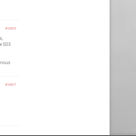
#102672
s,
de SD3
e nous
#102671