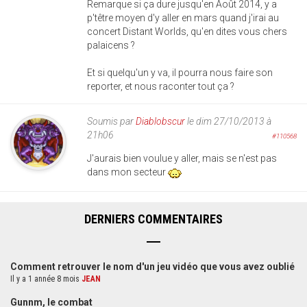
Remarque si ça dure jusqu'en Août 2014, y a
p'têtre moyen d'y aller en mars quand j'irai au
concert Distant Worlds, qu'en dites vous chers
palaicens ?
Et si quelqu'un y va, il pourra nous faire son
reporter, et nous raconter tout ça ?
Soumis par
Diablobscur
le dim 27/10/2013 à
21h06
#110568
J'aurais bien voulue y aller, mais se n'est pas
dans mon secteur
DERNIERS COMMENTAIRES
Comment retrouver le nom d'un jeu vidéo que vous avez oublié
Il y a 1 année 8 mois
JEAN
Gunnm, le combat