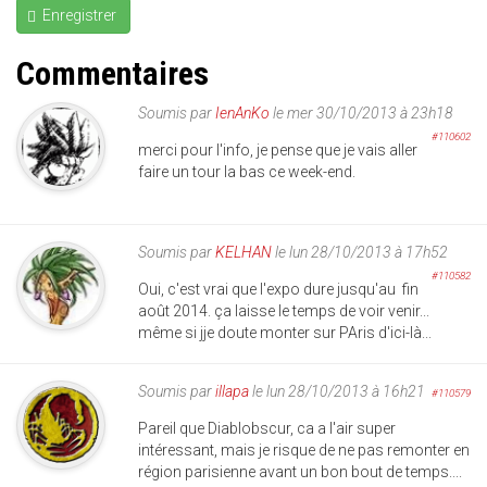
Enregistrer
Commentaires
Soumis par
IenAnKo
le mer 30/10/2013 à 23h18
#110602
merci pour l'info, je pense que je vais aller
faire un tour la bas ce week-end.
Soumis par
KELHAN
le lun 28/10/2013 à 17h52
#110582
Oui, c'est vrai que l'expo dure jusqu'au fin
août 2014. ça laisse le temps de voir venir...
même si jje doute monter sur PAris d'ici-là...
Soumis par
illapa
le lun 28/10/2013 à 16h21
#110579
Pareil que Diablobscur, ca a l'air super
intéressant, mais je risque de ne pas remonter en
région parisienne avant un bon bout de temps....