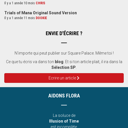
Il y a 1 année 10 mois
CHRIS
Trials of Mana Original Sound Version
Il y a 1 année 11 mois
DOOKIE
ENVIE D'ÉCRIRE ?
N'importe qui peut publier sur Square Palace. Même toi !
Ce que tu écris va dans ton
blog
. Et si ton article plait, il ira dans la
Sélection SP
.
Ecrire un article
AIDONS FLORA
La soluce de
Illusion of Time
est incomplète.