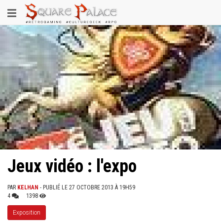
Aller
Toggle
au
contenu
navigation
principal
Jeux vidéo : l'expo
PAR
KELHAN
- PUBLIÉ LE 27 OCTOBRE 2013 À 19H59
4
1398
Exposition