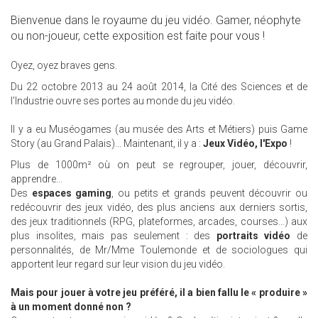
Bienvenue dans le royaume du jeu vidéo. Gamer, néophyte
ou non-joueur, cette exposition est faite pour vous !
Oyez, oyez braves gens.
Du 22 octobre 2013 au 24 août 2014, la Cité des Sciences et de
l'Industrie ouvre ses portes au monde du jeu vidéo.
Il y a eu Muséogames (au musée des Arts et Métiers) puis Game
Story (au Grand Palais)... Maintenant, il y a :
Jeux Vidéo, l'Expo
!
Plus de 1000m² où on peut se regrouper, jouer, découvrir,
apprendre...
Des
espaces gaming
, ou petits et grands peuvent découvrir ou
redécouvrir des jeux vidéo, des plus anciens aux derniers sortis,
des jeux traditionnels (RPG, plateformes, arcades, courses…) aux
plus insolites, mais pas seulement : des
portraits vidéo
de
personnalités, de Mr/Mme Toulemonde et de sociologues qui
apportent leur regard sur leur vision du jeu vidéo.
Mais pour jouer à votre jeu préféré, il a bien fallu le « produire »
à un moment donné non ?