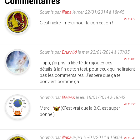
Commentaires
Soumis par
illapa
le mer 22/01/2014 à 18h45
#111412
C'est nickel, merci pour la correction !
Soumis par
Brunhild
le mer 22/01/2014 à 17h35
#111408
illapa, j'ai pris la liberté de rajouter ces
détails à la fin de ton test, pour ceux qui ne liraient
pas les commentaires. J'espère que ça te
convient comme ça.
Soumis par
lifeless
le jeu 16/01/2014 à 18h43
#111355
Merci !
(C'est vrai que la B.O. est super
bonne.)
Soumis par
illapa
le jeu 16/01/2014 à 15h04
#111348