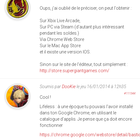
Oups, j'ai oublié de le préciser, on peut l'obtenir :
Sur Xbix Live Arcade,
Sur PC via Steam (d'autant plus intéressant
pendant les soldes.)
Via Chrome Web Store
Sur le Mac App Store
et il existe une version IOS.
Sinon sur le site de l'éditeur, tout simplement :
http://store.supergiantgames.com/
Soumis par
DooKie
le jeu 16/01/2014 à 12h35
#111344
Cool !
Lifeless : à une époque tu pouvais l'avoir installé
dans ton Google Chrome, en utilisant le
catalogue d'applis. Je pense que ça doit encore
fonctionner
https://chrome.google.com/webstore/detail/bast