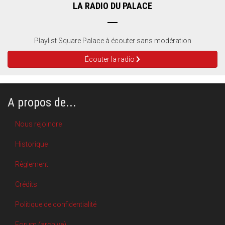
LA RADIO DU PALACE
Playlist Square Palace à écouter sans modération
Écouter la radio
A propos de...
Nous rejoindre
Historique
Règlement
Crédits
Politique de confidentialité
Forum (archive)