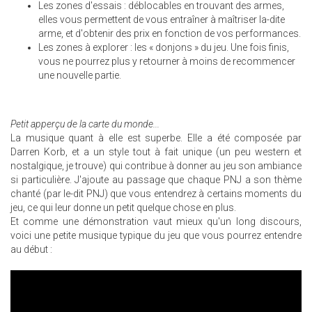
Les zones d'essais : déblocables en trouvant des armes,
elles vous permettent de vous entraîner à maîtriser la-dite
arme, et d'obtenir des prix en fonction de vos performances.
Les zones à explorer : les « donjons » du jeu. Une fois finis,
vous ne pourrez plus y retourner à moins de recommencer
une nouvelle partie.
Petit apperçu de la carte du monde...
La musique quant à elle est superbe. Elle a été composée par
Darren Korb, et a un style tout à fait unique (un peu western et
nostalgique, je trouve) qui contribue à donner au jeu son ambiance
si particulière. J'ajoute au passage que chaque PNJ a son thème
chanté (par le-dit PNJ) que vous entendrez à certains moments du
jeu, ce qui leur donne un petit quelque chose en plus.
Et comme une démonstration vaut mieux qu'un long discours,
voici une petite musique typique du jeu que vous pourrez entendre
au début :