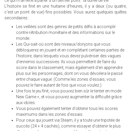
Ce qui m'amène à parler d'un dernier point : la durée de vie.
L'histoire se finit en une huitaine d'heures, il y a deux (ou quatre,
c'est un point de vue) fins possibles. Vous aurez quelques quêtes
secondaires :
Les veillées sont des genres de petits défis à accomplir
contre rétribution monétaire et des informations sur le
monde.
Les Qui-sait-où sont des niveaux/donjons que vous
débloquerez en jouant et en complétant certaines parties de
l'histoire, dans lesquels vous devez pulvériser des vagues
d'ennemis successives. Ils vous permettent de faire du
score dans le classement, mais également d'en apprendre
plus sur les personnages, dont on vous dévoilera le passé
entre chaque vague. (Comme les zones d'essais, vous
pouvez le faire autant de fois que vous voulez.)
Une fois le jeu finit, vous pouvez bien sûr le tenter en mode
New Game +, et vous pouvez augmenter la difficulté grâce
aux idoles.
Vous pouvez également tenter d'obtenir tous les scores
maximums dans les zones d'essais.
Pour ceux qui jouent via Steam, il y a toute une tripotée de
succès (24 + 4 cachés), comme essayer d'obtenir le plus