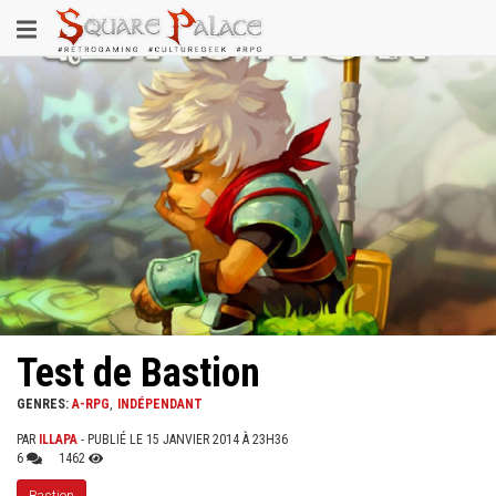
Aller
Toggle
au
contenu
navigation
principal
Test de Bastion
GENRES:
A-RPG
INDÉPENDANT
PAR
ILLAPA
- PUBLIÉ LE 15 JANVIER 2014 À 23H36
6
1462