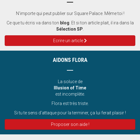
N'importe qui peut publier sur Square Palace. Même toi !
Ce que tu écris va dans ton
blog
. Et si ton article plait, il ira dans la
Sélection SP
.
Ecrire un article
AIDONS FLORA
La soluce de
Illusion of Time
est incomplète.
Flora est très triste.
Si tu te sens d’attaque pour la terminer, ça lui ferait plaisir !
Proposer son aide !