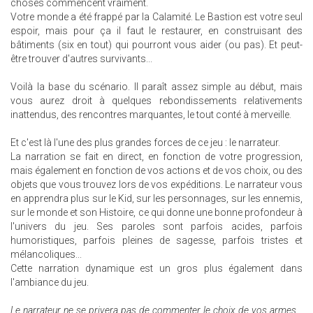
choses commencent vraiment.
Votre monde a été frappé par la Calamité. Le Bastion est votre seul
espoir, mais pour ça il faut le restaurer, en construisant des
bâtiments (six en tout) qui pourront vous aider (ou pas). Et peut-
être trouver d'autres survivants...
Voilà la base du scénario. Il paraît assez simple au début, mais
vous aurez droit à quelques rebondissements relativements
inattendus, des rencontres marquantes, le tout conté à merveille.
Et c'est là l'une des plus grandes forces de ce jeu : le narrateur.
La narration se fait en direct, en fonction de votre progression,
mais également en fonction de vos actions et de vos choix, ou des
objets que vous trouvez lors de vos expéditions. Le narrateur vous
en apprendra plus sur le Kid, sur les personnages, sur les ennemis,
sur le monde et son Histoire, ce qui donne une bonne profondeur à
l'univers du jeu. Ses paroles sont parfois acides, parfois
humoristiques, parfois pleines de sagesse, parfois tristes et
mélancoliques...
Cette narration dynamique est un gros plus également dans
l'ambiance du jeu.
Le narrateur ne se privera pas de commenter le choix de vos armes...