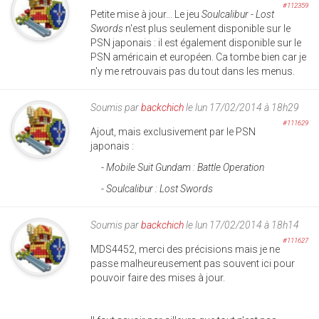
#112359
Petite mise à jour... Le jeu
Soulcalibur - Lost
Swords
n'est plus seulement disponible sur le
PSN japonais : il est également disponible sur le
PSN américain et européen. Ca tombe bien car je
n'y me retrouvais pas du tout dans les menus.
Soumis par
backchich
le lun 17/02/2014 à 18h29
#111629
Ajout, mais exclusivement par le PSN
japonais :
-
Mobile Suit Gundam : Battle Operation
-
Soulcalibur : Lost Swords
Soumis par
backchich
le lun 17/02/2014 à 18h14
#111627
MDS4452, merci des précisions mais je ne
passe malheureusement pas souvent ici pour
pouvoir faire des mises à jour.