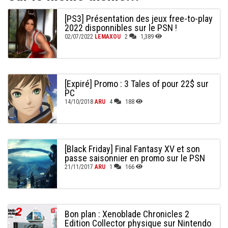
[PS3] Présentation des jeux free-to-play
2022 disponnibles sur le PSN !
02/07/2022
LEMAXOU
2
1,389
[Expiré] Promo : 3 Tales of pour 22$ sur
PC
14/10/2018
ARU
4
188
[Black Friday] Final Fantasy XV et son
passe saisonnier en promo sur le PSN
21/11/2017
ARU
1
166
Bon plan : Xenoblade Chronicles 2
Edition Collector physique sur Nintendo