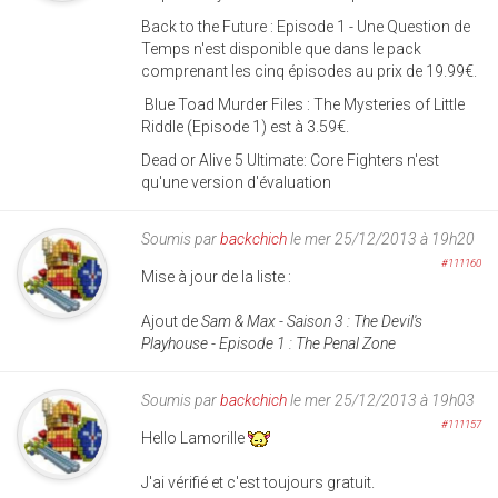
Back to the Future : Episode 1 - Une Question de
Temps n'est disponible que dans le pack
comprenant les cinq épisodes au prix de 19.99€.
Blue Toad Murder Files : The Mysteries of Little
Riddle (Episode 1) est à 3.59€.
Dead or Alive 5 Ultimate: Core Fighters n'est
qu'une version d'évaluation
Soumis par
backchich
le mer 25/12/2013 à 19h20
#111160
Mise à jour de la liste :
Ajout de
Sam & Max - Saison 3 : The Devil's
Playhouse - Episode 1 : The Penal Zone
Soumis par
backchich
le mer 25/12/2013 à 19h03
#111157
Hello Lamorille
J'ai vérifié et c'est toujours gratuit.