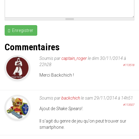
Enregistrer
Commentaires
Soumis par
captain_roger
le dim 30/11/2014 à
22h28
#113518
Merci Backchich !
Soumis par
backchich
le sam 29/11/2014 à 14h51
#113507
Ajout de
Shake Spears!
.
Il s'agit du genre de jeu qu'on peut trouver sur
smartphone.