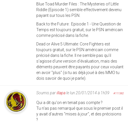
Blue Toad Murder Files : The Mysteries of Little
Riddle (Episode 1) semble effectivement devenu
payant sur tous les PSN.
Back to the Future : Episode 1 - Une Question de
Temps est toujours gratuit, sur le PSN américain
comme précisé dans la fiche.
Dead or Alive 5 Ultimate: Core Fighters est
toujours gratuit, sur le PSN américain comme
précisé dans la fiche. Il ne semble pas qu'il
s'agisse d'une version d'évaluation, mais des
éléments peuvent être payants pour ceux voulant
en avoir "plus" (si tu as déjà joué à des MMO tu
dois savoir de quoi je parle).
Soumis par
illapa
le lun 20/01/2014 à 1h39
#111382
Qui a dit qu'on en tenait pas compte ?
Tu n'as pas remarqué que sous le premier post il
y avait d'autres "mises à jour", et des précisions
?