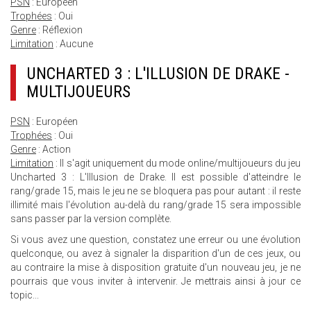
PSN
: Européen
Trophées
: Oui
Genre
: Réflexion
Limitation
: Aucune
UNCHARTED 3 : L'ILLUSION DE DRAKE -
MULTIJOUEURS
PSN
: Européen
Trophées
: Oui
Genre
: Action
Limitation
: Il s'agit uniquement du mode online/multijoueurs du jeu
Uncharted 3 : L'Illusion de Drake. Il est possible d'atteindre le
rang/grade 15, mais le jeu ne se bloquera pas pour autant : il reste
illimité mais l'évolution au-delà du rang/grade 15 sera impossible
sans passer par la version complète.
Si vous avez une question, constatez une erreur ou une évolution
quelconque, ou avez à signaler la disparition d'un de ces jeux, ou
au contraire la mise à disposition gratuite d'un nouveau jeu, je ne
pourrais que vous inviter à intervenir. Je mettrais ainsi à jour ce
topic...