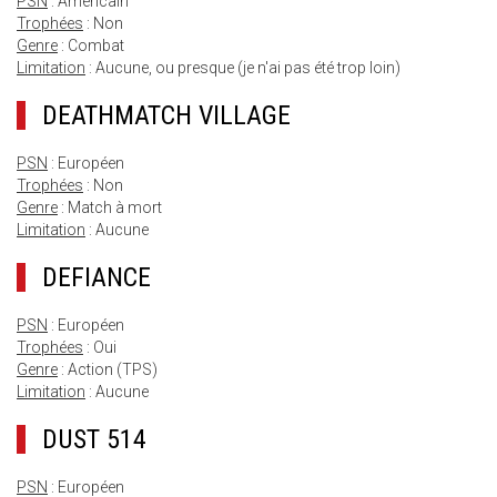
PSN
: Américain
Trophées
: Non
Genre
: Combat
Limitation
: Aucune, ou presque (je n'ai pas été trop loin)
DEATHMATCH VILLAGE
PSN
: Européen
Trophées
: Non
Genre
: Match à mort
Limitation
: Aucune
DEFIANCE
PSN
: Européen
Trophées
: Oui
Genre
: Action (TPS)
Limitation
: Aucune
DUST 514
PSN
: Européen