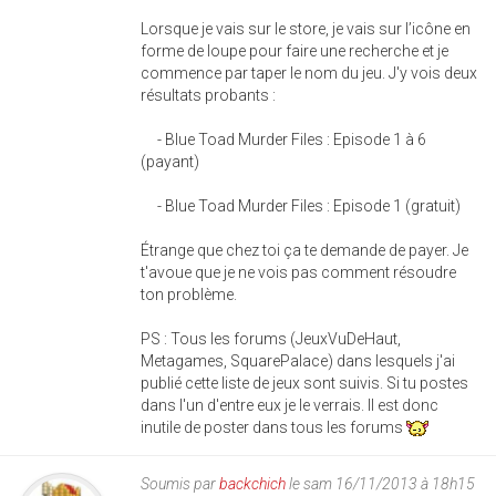
Lorsque je vais sur le store, je vais sur l’icône en
forme de loupe pour faire une recherche et je
commence par taper le nom du jeu. J'y vois deux
résultats probants :
- Blue Toad Murder Files : Episode 1 à 6
(payant)
- Blue Toad Murder Files : Episode 1 (gratuit)
Étrange que chez toi ça te demande de payer. Je
t'avoue que je ne vois pas comment résoudre
ton problème.
PS : Tous les forums (JeuxVuDeHaut,
Metagames, SquarePalace) dans lesquels j'ai
publié cette liste de jeux sont suivis. Si tu postes
dans l'un d'entre eux je le verrais. Il est donc
inutile de poster dans tous les forums
Soumis par
backchich
le sam 16/11/2013 à 18h15