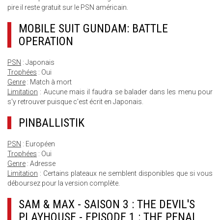
pire il reste gratuit sur le PSN américain.
MOBILE SUIT GUNDAM: BATTLE
OPERATION
PSN
: Japonais
Trophées
: Oui
Genre
: Match à mort
Limitation
: Aucune mais il faudra se balader dans les menu pour
s'y retrouver puisque c'est écrit en Japonais.
PINBALLISTIK
PSN
: Européen
Trophées
: Oui
Genre
: Adresse
Limitation
: Certains plateaux ne semblent disponibles que si vous
déboursez pour la version complète.
SAM & MAX - SAISON 3 : THE DEVIL'S
PLAYHOUSE - EPISODE 1 : THE PENAL