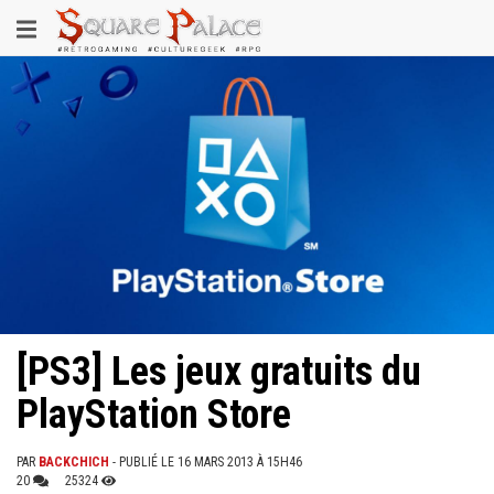
Aller
Toggle
au
contenu
navigation
principal
[PS3] Les jeux gratuits du
PlayStation Store
PAR
BACKCHICH
- PUBLIÉ LE 16 MARS 2013 À 15H46
20
25324