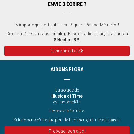
ENVIE D'ÉCRIRE ?
N'importe qui peut publier sur Square Palace. Même toi !
Ce que tu écris va dans ton
blog
. Et si ton article plait, il ira dans la
Sélection SP
.
Ecrire un article
AIDONS FLORA
La soluce de
Illusion of Time
est incomplète.
Flora est très triste.
Si tu te sens d’attaque pour la terminer, ça lui ferait plaisir !
Proposer son aide !