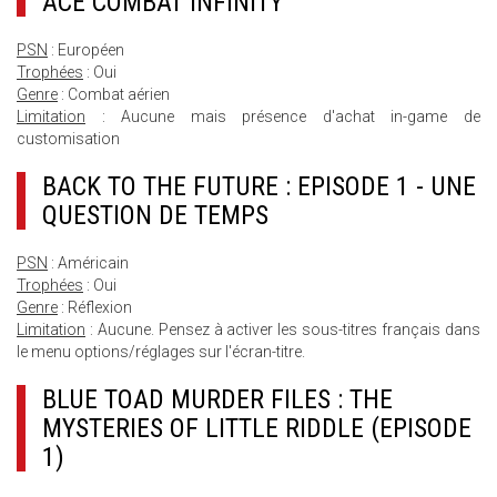
ACE COMBAT INFINITY
PSN
: Européen
Trophées
: Oui
Genre
: Combat aérien
Limitation
: Aucune mais présence d'achat in-game de
customisation
BACK TO THE FUTURE : EPISODE 1 - UNE
QUESTION DE TEMPS
PSN
: Américain
Trophées
: Oui
Genre
: Réflexion
Limitation
: Aucune. Pensez à activer les sous-titres français dans
le menu options/réglages sur l'écran-titre.
BLUE TOAD MURDER FILES : THE
MYSTERIES OF LITTLE RIDDLE (EPISODE
1)