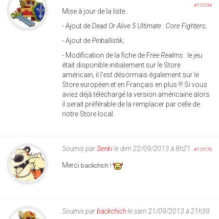
#110734
Mise à jour de la liste :
- Ajout de
Dead Or Alive 5 Ultimate : Core Fighters
;
- Ajout de
Pinballistik
;
- Modification de la fiche de
Free Realms
: le jeu
était disponible initialement sur le Store
américain, il l'est désormais également sur le
Store européen et en Français en plus !!! Si vous
aviez déjà téléchargé la version américaine alors
il serait préférable de la remplacer par celle de
notre Store local.
Soumis par
Senki
le dim 22/09/2013 à 8h21
#110176
Merci
backch
ich !
Soumis par
backchich
le sam 21/09/2013 à 21h39