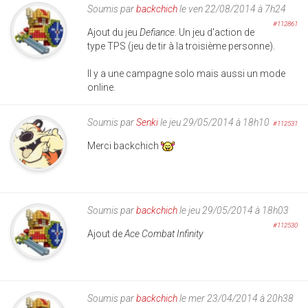
Soumis par
backchich
le ven 22/08/2014 à 7h24
#112861
Ajout du jeu
Defiance
. Un jeu d'action de
type TPS (jeu de tir à la troisième personne).
Il y a une campagne solo mais aussi un mode
online.
Soumis par
Senki
le jeu 29/05/2014 à 18h10
#112531
Merci backchich
Soumis par
backchich
le jeu 29/05/2014 à 18h03
#112530
Ajout de
Ace Combat Infinity
Soumis par
backchich
le mer 23/04/2014 à 20h38