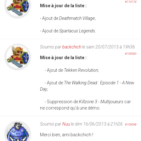
#110174
Mise à jour de la liste :
- Ajout de
Deathmatch Village
;
- Ajout de
Spartacus Legends
.
Soumis par
backchich
le sam 20/07/2013 à 19h36
#109500
Mise à jour de la liste :
- Ajout de
Tekken Revolution
;
- Ajout de
The Walking Dead : Episode 1 - A New
Day
;
- Suppression de
Killzone 3 - Multijoueurs
car
ne correspond qu'à une démo.
Soumis par
Nuu
le dim 16/06/2013 à 21h26
#109098
Merci bien, ami backchich !