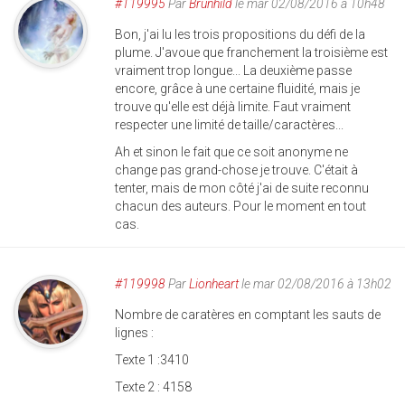
#119995
Par
Brunhild
le mar 02/08/2016 à 10h48
Bon, j'ai lu les trois propositions du défi de la
plume. J'avoue que franchement la troisième est
vraiment trop longue... La deuxième passe
encore, grâce à une certaine fluidité, mais je
trouve qu'elle est déjà limite. Faut vraiment
respecter une limité de taille/caractères...
Ah et sinon le fait que ce soit anonyme ne
change pas grand-chose je trouve. C'était à
tenter, mais de mon côté j'ai de suite reconnu
chacun des auteurs. Pour le moment en tout
cas.
#119998
Par
Lionheart
le mar 02/08/2016 à 13h02
Nombre de caratères en comptant les sauts de
lignes :
Texte 1 :3410
Texte 2 : 4158