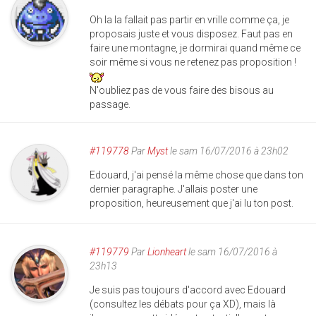
Oh la la fallait pas partir en vrille comme ça, je
proposais juste et vous disposez. Faut pas en
faire une montagne, je dormirai quand même ce
soir même si vous ne retenez pas proposition !
N'oubliez pas de vous faire des bisous au
passage.
#119778
Par
Myst
le sam 16/07/2016 à 23h02
Edouard, j'ai pensé la même chose que dans ton
dernier paragraphe. J'allais poster une
proposition, heureusement que j'ai lu ton post.
#119779
Par
Lionheart
le sam 16/07/2016 à
23h13
Je suis pas toujours d'accord avec Edouard
(consultez les débats pour ça XD), mais là