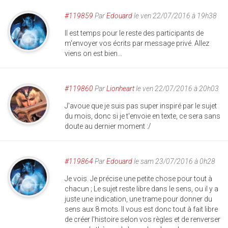
#119859
Par
Edouard
le ven 22/07/2016 à 19h38
Il est temps pour le reste des participants de
m'envoyer vos écrits par message privé. Allez
viens on est bien...
#119860
Par
Lionheart
le ven 22/07/2016 à 20h03
J'avoue que je suis pas super inspiré par le sujet
du mois, donc si je t'envoie en texte, ce sera sans
doute au dernier moment :/
#119864
Par
Edouard
le sam 23/07/2016 à 0h28
Je vois. Je précise une petite chose pour tout à
chacun ; Le sujet reste libre dans le sens, ou il y a
juste une indication, une trame pour donner du
sens aux 8 mots. Il vous est donc tout à fait libre
de créer l'histoire selon vos règles et de renverser