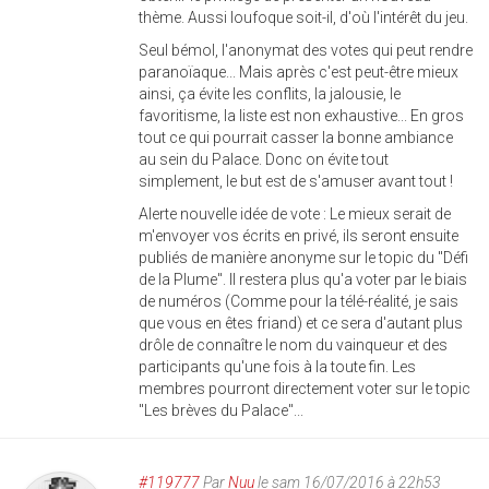
thème. Aussi loufoque soit-il, d'où l'intérêt du jeu.
Seul bémol, l'anonymat des votes qui peut rendre
paranoïaque... Mais après c'est peut-être mieux
ainsi, ça évite les conflits, la jalousie, le
favoritisme, la liste est non exhaustive... En gros
tout ce qui pourrait casser la bonne ambiance
au sein du Palace. Donc on évite tout
simplement, le but est de s'amuser avant tout !
Alerte nouvelle idée de vote : Le mieux serait de
m'envoyer vos écrits en privé, ils seront ensuite
publiés de manière anonyme sur le topic du "Défi
de la Plume". Il restera plus qu'a voter par le biais
de numéros (Comme pour la télé-réalité, je sais
que vous en êtes friand) et ce sera d'autant plus
drôle de connaître le nom du vainqueur et des
participants qu'une fois à la toute fin. Les
membres pourront directement voter sur le topic
"Les brèves du Palace"...
#119777
Par
Nuu
le sam 16/07/2016 à 22h53