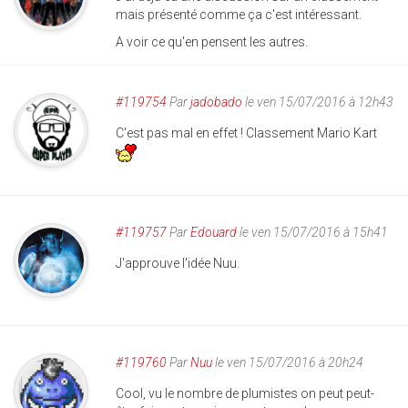
mais présenté comme ça c'est intéressant.
A voir ce qu'en pensent les autres.
#119754
Par
jadobado
le ven 15/07/2016 à 12h43
C'est pas mal en effet ! Classement Mario Kart
#119757
Par
Edouard
le ven 15/07/2016 à 15h41
J'approuve l'idée Nuu.
#119760
Par
Nuu
le ven 15/07/2016 à 20h24
Cool, vu le nombre de plumistes on peut peut-