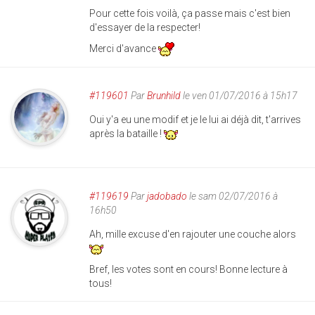
Pour cette fois voilà, ça passe mais c'est bien
d'essayer de la respecter!
Merci d'avance
#119601
Par
Brunhild
le ven 01/07/2016 à 15h17
Oui y'a eu une modif et je le lui ai déjà dit, t'arrives
après la bataille !
#119619
Par
jadobado
le sam 02/07/2016 à
16h50
Ah, mille excuse d'en rajouter une couche alors
Bref, les votes sont en cours! Bonne lecture à
tous!