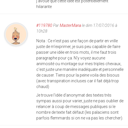
j'avoue que cette idée est potentiellement
hilarante
#119780
Par
MasterMana
le dim 17/07/2016 à
10h28
Nota : Ce n'est pas une façon de partir en vrille
juste de m'exprimer, je suis peu capable de faire
passer une idée en trois mots, il me faut trois
paragraphe pour ça. N'y voyez aucune
animosité ou montage sur mes triples chevaux,
c'est juste une manière inadéquate et personnelle
de causer. Tiens pour la peine voila des bisous
(avec transpiration incluses car il fait déjà trop
chaud)
Je trouve l'idée d'anonymat des textes trés
sympas aussi pour varier, juste ne pas oublier de
relancer à coup de messages publiques si le
nombre de texte fait défaut (les palaciens sont
parfois flemmards si on ne va pas les chercher).