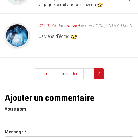
a gagné serait aussi bienvenu
#120248
Par
Edouard
le mer 31/08/2016 à 15h00
Je viens d'éditer.
premier
précédent
1
2
Ajouter un commentaire
Votre nom
Message
*