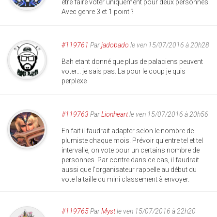
être faire voter uniquement pour deux personnes.
Avec genre 3 et 1 point ?
#119761
Par
jadobado
le ven 15/07/2016 à 20h28
Bah etant donné que plus de palaciens peuvent
voter... je sais pas. La pour le coup je quis
perplexe
#119763
Par
Lionheart
le ven 15/07/2016 à 20h56
En fait il faudrait adapter selon le nombre de
plumiste chaque mois. Prévoir qu'entre tel et tel
intervalle, on vote pour un certains nombre de
personnes. Par contre dans ce cas, il faudrait
aussi que l'organisateur rappelle au début du
vote la taille du mini classement à envoyer.
#119765
Par
Myst
le ven 15/07/2016 à 22h20