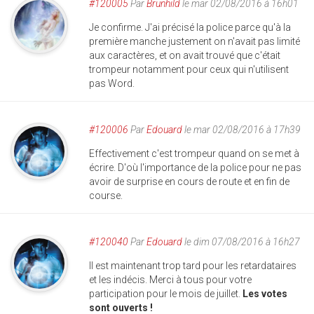
#120005
Par
Brunhild
le mar 02/08/2016 à 16h01
Je confirme. J'ai précisé la police parce qu'à la
première manche justement on n'avait pas limité
aux caractères, et on avait trouvé que c'était
trompeur notamment pour ceux qui n'utilisent
pas Word.
#120006
Par
Edouard
le mar 02/08/2016 à 17h39
Effectivement c'est trompeur quand on se met à
écrire. D'où l'importance de la police pour ne pas
avoir de surprise en cours de route et en fin de
course.
#120040
Par
Edouard
le dim 07/08/2016 à 16h27
Il est maintenant trop tard pour les retardataires
et les indécis. Merci à tous pour votre
participation pour le mois de juillet.
Les votes
sont ouverts !