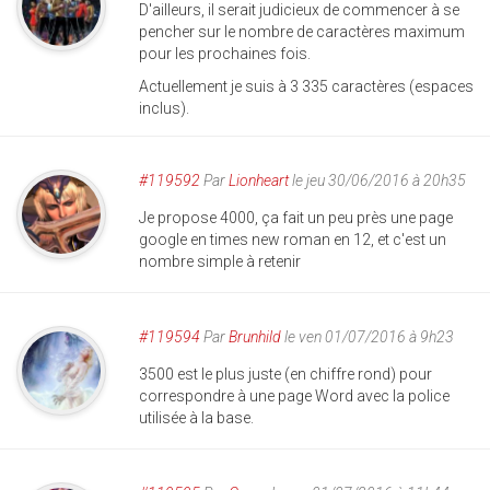
D'ailleurs, il serait judicieux de commencer à se
pencher sur le nombre de caractères maximum
pour les prochaines fois.
Actuellement je suis à 3 335 caractères (espaces
inclus).
#119592
Par
Lionheart
le jeu 30/06/2016 à 20h35
Je propose 4000, ça fait un peu près une page
google en times new roman en 12, et c'est un
nombre simple à retenir
#119594
Par
Brunhild
le ven 01/07/2016 à 9h23
3500 est le plus juste (en chiffre rond) pour
correspondre à une page Word avec la police
utilisée à la base.