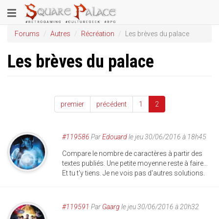
Aller
Toggle
au
contenu
navigation
Forums
Autres
Récréation
Les brèves du palace
principal
Les brèves du palace
premier
précédent
1
2
#119586
Par
Edouard
le jeu 30/06/2016 à 18h45
Compare le nombre de caractères à partir des
textes publiés. Une petite moyenne reste à faire...
Et tu t'y tiens. Je ne vois pas d'autres solutions.
#119591
Par
Gaarg
le jeu 30/06/2016 à 20h32