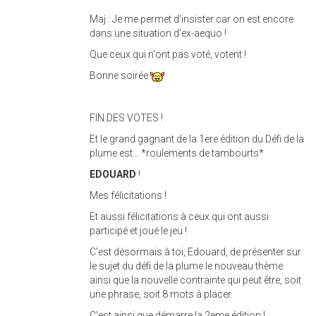
Maj : Je me permet d'insister car on est encore
dans une situation d'ex-aequo !
Que ceux qui n'ont pas voté, votent !
Bonne soirée
FIN DES VOTES !
Et le grand gagnant de la 1ere édition du Défi de la
plume est... *roulements de tambourts*
EDOUARD
!
Mes félicitations !
Et aussi félicitations à ceux qui ont aussi
participé et joué le jeu !
C'est désormais à toi, Edouard, de présenter sur
le sujet du défi de la plume le nouveau thème
ainsi que la nouvelle contrainte qui peut être, soit
une phrase, soit 8 mots à placer.
C'est ainsi que démarre la 2eme édition !