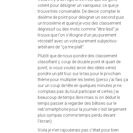
votent pour désigner un vainqueur, ce que je
trouve très convenable. De devoir compter le
dixième de point pour désigner un second puis
un troisième et quand je vois des classement
dégressif ou des mots comme "être lésé" je
trouve que l'on s'éloigne d'un jeu purement
récréatif avec un vote purement subjectivo-
arbitraire de "ça me plaît".
Plutôt que de nous pondre des classement
classifiant ç coup de double point et quart de
point, si vous voulez avoir des idées venez
pondre un ptit truc sur le tas pour le prochain
thème pour multiplier les textes (perso j'ai fais ça
sur un coup de tête en quelques minutes je ne
comptais pas du tout participer et certes j'ai
beaucoup de temps libre mais si on déduit le
temps passer à regarder des bêtises sur le
net/smartphone pour la journée c'est largement
plus sympas comme temps perdu devant
l'écran).
Voila je n'en rajouterais pas c'était pour bien