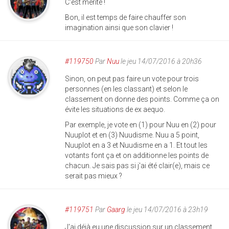
C'est mérité !
Bon, il est temps de faire chauffer son
imagination ainsi que son clavier !
#119750
Par
Nuu
le jeu 14/07/2016 à 20h36
Sinon, on peut pas faire un vote pour trois
personnes (en les classant) et selon le
classement on donne des points. Comme ça on
évite les situations de ex aequo.
Par exemple, je vote en (1) pour Nuu en (2) pour
Nuuplot et en (3) Nuudisme. Nuu a 5 point,
Nuuplot en a 3 et Nuudisme en a 1. Et tout les
votants font ça et on additionne les points de
chacun. Je sais pas si j'ai été clair(e), mais ce
serait pas mieux ?
#119751
Par
Gaarg
le jeu 14/07/2016 à 23h19
J'ai déjà eu une discussion sur un classement