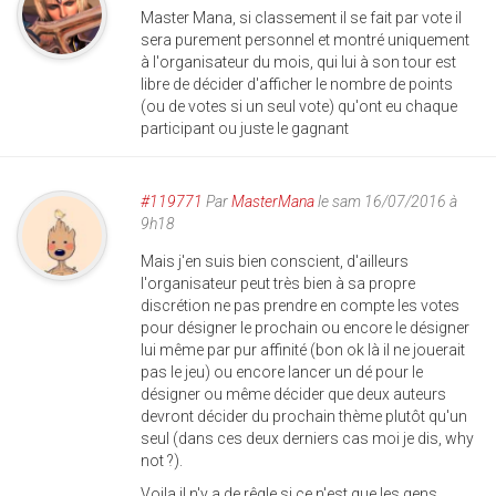
Master Mana, si classement il se fait par vote il
sera purement personnel et montré uniquement
à l'organisateur du mois, qui lui à son tour est
libre de décider d'afficher le nombre de points
(ou de votes si un seul vote) qu'ont eu chaque
participant ou juste le gagnant
#119771
Par
MasterMana
le sam 16/07/2016 à
9h18
Mais j'en suis bien conscient, d'ailleurs
l'organisateur peut très bien à sa propre
discrétion ne pas prendre en compte les votes
pour désigner le prochain ou encore le désigner
lui même par pur affinité (bon ok là il ne jouerait
pas le jeu) ou encore lancer un dé pour le
désigner ou même décider que deux auteurs
devront décider du prochain thème plutôt qu'un
seul (dans ces deux derniers cas moi je dis, why
not ?).
Voila il n'y a de rêgle si ce n'est que les gens