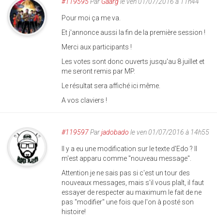
#119595
Par
Gaarg
le ven 01/07/2016 à 11h44
Pour moi ça me va.
Et j'annonce aussi la fin de la première session !
Merci aux participants !
Les votes sont donc ouverts jusqu'au 8 juillet et
me seront remis par MP.
Le résultat sera affiché ici même.
A vos claviers !
#119597
Par
jadobado
le ven 01/07/2016 à 14h55
Il y a eu une modification sur le texte d'Edo ? Il
m'est apparu comme "nouveau message".
Attention je ne sais pas si c'est un tour des
nouveaux messages, mais s'il vous plaît, il faut
essayer de respecter au maximum le fait de ne
pas "modifier" une fois que l'on à posté son
histoire!