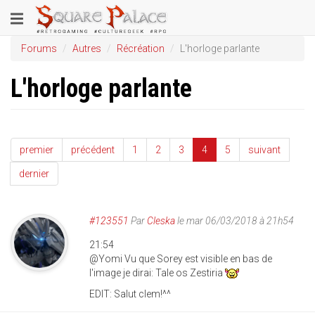
Aller
Toggle
au
contenu
navigation
Forums
Autres
Récréation
L'horloge parlante
principal
L'horloge parlante
premier
précédent
1
2
3
4
5
suivant
dernier
#123551
Par
Cleska
le mar 06/03/2018 à 21h54
21:54
@Yomi Vu que Sorey est visible en bas de
l'image je dirai: Tale os Zestiria
EDIT: Salut clem!^^