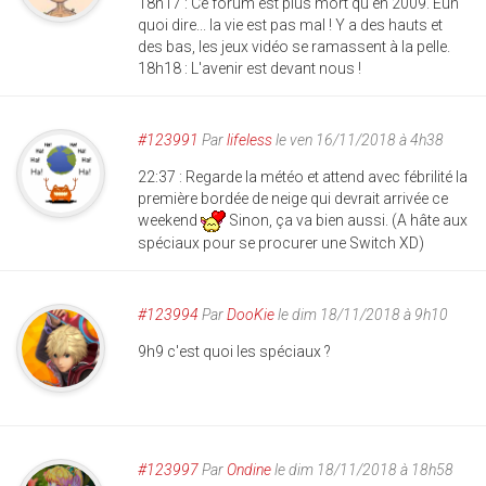
18h17 : Ce forum est plus mort qu'en 2009. Euh
quoi dire... la vie est pas mal ! Y a des hauts et
des bas, les jeux vidéo se ramassent à la pelle.
18h18 : L'avenir est devant nous !
#123991
Par
lifeless
le ven 16/11/2018 à 4h38
22:37 : Regarde la météo et attend avec fébrilité la
première bordée de neige qui devrait arrivée ce
weekend
Sinon, ça va bien aussi. (A hâte aux
spéciaux pour se procurer une Switch XD)
#123994
Par
DooKie
le dim 18/11/2018 à 9h10
9h9 c'est quoi les spéciaux ?
#123997
Par
Ondine
le dim 18/11/2018 à 18h58