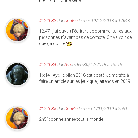
même un bonne série.
#124032
Par
DooKie
le mer 19/12/2018 à 12h48
12:47 : j'ai ouvert l'écriture de commentaires aux
personnes n'ayant pas de compte. On va voir ce
que ça donne
#124034
Par
Aru
le dim 30/12/2018 à 13h15
16:14 : Ayé, le bilan 2018 est posté. Je me tâte à
faire un article sur les jeux que j'attends en 2019 !
#124035
Par
DooKie
le mar 01/01/2019 à 2h51
2h51: bonne année tout le monde