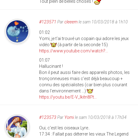
Tout plein de belles choses !
#123571
Par
cleeem
le sam 10/03/2018 à 1h10
01:02
Yomi, je t'ai trouvé un copain qui adore les jeux
vidéo
(à partir de la seconde 15)
https://www.youtube.com/watch?...
01:07
Hallucinant !
Bon il peut aussi faire des appareils photos, les
tronçonneuses mais c'est déjà beaucoup +
connu des spécialistes (car bien plus courant
dans l'environnement ...)
https://youtu.be/E-V_Ikitn8I?t...
#123573
Par
Yomi
le sam 10/03/2018 à 17h34
Oui, c'est les oiseaux Lyre..
17:34 : Fallait pas déterrer les vieux The Legend