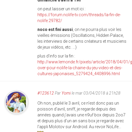
dimanche 8 avril à 19h
on peut laisser un mot ici :
https://forum.nolife-tv.com/threads/la-fin-de-
nolife.29782/
noco est fini aussi
, on ne pourra plus voir les
vieilles émissions (Oscillations, Hidden Palace,
les interviews de certains créateurs et musiciens
de jeux vidéos, etc. ...)
plus d'info sur la fin :
http://www.lemonde.fr/pixels/article/2018/04/01/
over-pour-nolife-la-chaine-du-jeu-video-et-des-
cultures-japonaises_5279424_4408996.html
#123612
Par
Yomi
le mar 03/04/2018 à 21h28
Oh non, publié le 3 avril, ce n'est donc pas un
poisson d'avril, sniff, je regarde depuis des
années quand j'avais une n9uf box depuis 2oo7
et depuis plus d'un an sans box je regarde avec
l'appli Molotov sur Android. Au revoir NoLife...