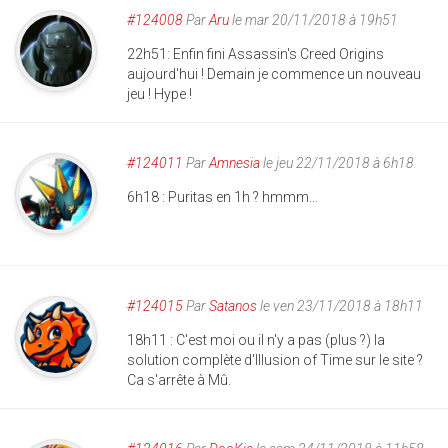
#124008
Par
Aru
le mar 20/11/2018 à 19h51
22h51: Enfin fini Assassin's Creed Origins
aujourd'hui ! Demain je commence un nouveau
jeu ! Hype !
#124011
Par
Amnesia
le jeu 22/11/2018 à 6h18
6h18 : Puritas en 1h ? hmmm...
#124015
Par
Satanos
le ven 23/11/2018 à 18h11
18h11 : C'est moi ou il n'y a pas (plus ?) la
solution complète d'Illusion of Time sur le site ?
Ca s'arrête à Mû.