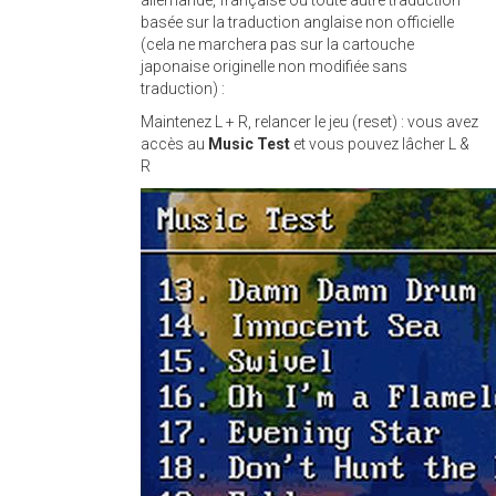
basée sur la traduction anglaise non officielle
(cela ne marchera pas sur la cartouche
japonaise originelle non modifiée sans
traduction) :
Maintenez L + R, relancer le jeu (reset) : vous avez
accès au
Music Test
et vous pouvez lâcher L &
R
seiken_densetsu_3.jpg