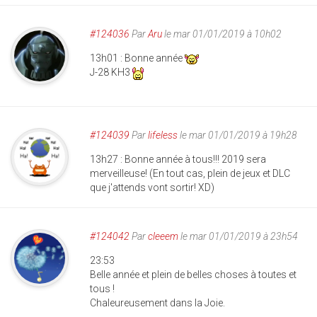
#124036
Par
Aru
le mar 01/01/2019 à 10h02
13h01 : Bonne année
J-28 KH3
#124039
Par
lifeless
le mar 01/01/2019 à 19h28
13h27 : Bonne année à tous!!! 2019 sera
merveilleuse! (En tout cas, plein de jeux et DLC
que j'attends vont sortir! XD)
#124042
Par
cleeem
le mar 01/01/2019 à 23h54
23:53
Belle année et plein de belles choses à toutes et
tous !
Chaleureusement dans la Joie.