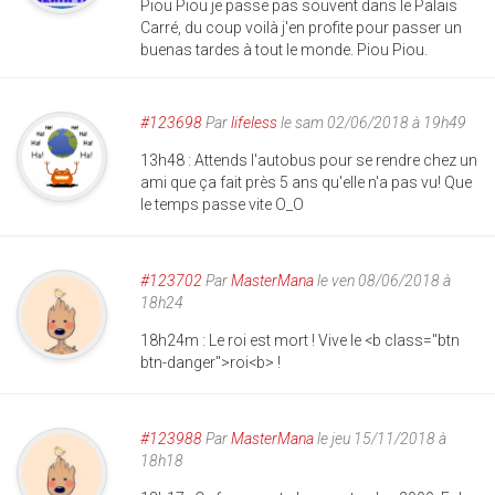
Piou Piou je passe pas souvent dans le Palais
Carré, du coup voilà j'en profite pour passer un
buenas tardes à tout le monde. Piou Piou.
#123698
Par
lifeless
le sam 02/06/2018 à 19h49
13h48 : Attends l'autobus pour se rendre chez un
ami que ça fait près 5 ans qu'elle n'a pas vu! Que
le temps passe vite O_O
#123702
Par
MasterMana
le ven 08/06/2018 à
18h24
18h24m : Le roi est mort ! Vive le <b class="btn
btn-danger">roi<b> !
#123988
Par
MasterMana
le jeu 15/11/2018 à
18h18