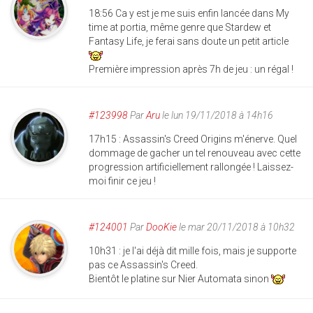
18:56 Ca y est je me suis enfin lancée dans My
time at portia, même genre que Stardew et
Fantasy Life, je ferai sans doute un petit article
Première impression après 7h de jeu : un régal !
#123998
Par
Aru
le lun 19/11/2018 à 14h16
17h15 : Assassin's Creed Origins m'énerve. Quel
dommage de gacher un tel renouveau avec cette
progression artificiellement rallongée ! Laissez-
moi finir ce jeu !
#124001
Par
DooKie
le mar 20/11/2018 à 10h32
10h31 : je l'ai déjà dit mille fois, mais je supporte
pas ce Assassin's Creed.
Bientôt le platine sur Nier Automata sinon