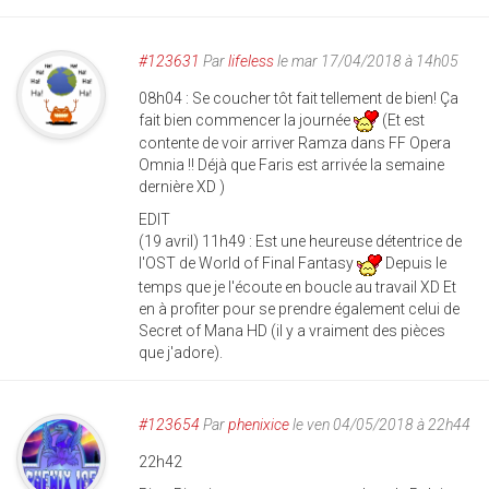
#123631
Par
lifeless
le mar 17/04/2018 à 14h05
08h04 : Se coucher tôt fait tellement de bien! Ça
fait bien commencer la journée
(Et est
contente de voir arriver Ramza dans FF Opera
Omnia !! Déjà que Faris est arrivée la semaine
dernière XD )
EDIT
(19 avril) 11h49 : Est une heureuse détentrice de
l'OST de World of Final Fantasy
Depuis le
temps que je l'écoute en boucle au travail XD Et
en à profiter pour se prendre également celui de
Secret of Mana HD (il y a vraiment des pièces
que j'adore).
#123654
Par
phenixice
le ven 04/05/2018 à 22h44
22h42