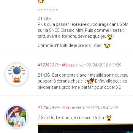
~~~~~~~
21:28 »
Plus qu'a passer l'épreuve du courage dans SoM
sur la SNES Classic Mini. Puis comme il se fait
tard, avant d'éteindre, devinez quel jeu
:
Comme d'habitude je prends Toad !
#123613
Par
lifeless
le ven 06/04/2018 à 3h39
21h38 : Est contente d'avoir installé son nouveau
support à écrans chez elle
Enfin, elle peut les
pivoter sans problème, parfait pour coder XD
#123614
Par
Yomi
le ven 06/04/2018 à 7h39
7:37 » Du 1er coup, en un seul Griffa !
img_20180406_073725.jp