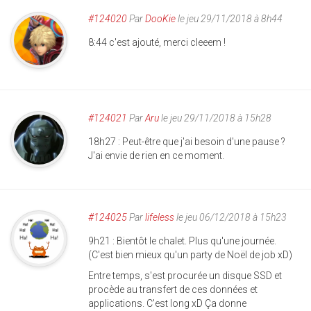
#124020
Par
DooKie
le jeu 29/11/2018 à 8h44
8:44 c'est ajouté, merci cleeem !
#124021
Par
Aru
le jeu 29/11/2018 à 15h28
18h27 : Peut-être que j'ai besoin d'une pause ?
J'ai envie de rien en ce moment.
#124025
Par
lifeless
le jeu 06/12/2018 à 15h23
9h21 : Bientôt le chalet. Plus qu'une journée.
(C'est bien mieux qu'un party de Noël de job xD)
Entre temps, s'est procurée un disque SSD et
procède au transfert de ces données et
applications. C'est long xD Ça donne