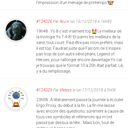
l'impression d'un ménage de printemps
#124026
Par
Aru
le lun 10/12/2018 à 16h49
19h48 : Ys 8 c'est vraiment top
Le meilleur de
la triologie Ys 7-4-8 ! Et parmi les meilleurs de la
série, tout court. Peut-être pas mon préféré, mais
il est top. Faudrait juste que Falcom ne s'inspire
pas trop de son autre série phare, Legend of
Heroes, pour rallonger encore davantage Ys car
je trouvais que le format 10 à 20h était parfait. Là,
y a du remplissage.
#124029
Par
lifeless
le lun 17/12/2018 à 5h08
23h08 : A littéralement passé la journée à écouter
Ergo Proxy, du début à la fin. La fin me laisse
avec encore des questions, sûrement à cause de
tous ces symboles et références qui m'ont
passé par dessus la tête... Mais bon, tout de