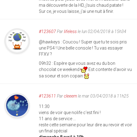
ma découverte de la HD, j'suis chaud patate !
Sur ce, je vous laisse, j'ai une nuit à finir.
#123607
Par
lifeless
le lun 02/04/2018 à 15h34
@hawkeys : Coucou ! Super que tu te sois pris
une PS4 ! Une belle console ! Tu vas essayer
FFXV ?
09h32 : Espère que vous avez eu du bon
chocolat ce weekend
Est contente d'avoir vu
sa soeur et son copain
#123611
Par
cleeem
le mar 03/04/2018 à 11h25
11:30
viens de voir que
nolife
c'est fini !
11 ans de service ...
reste cette semaine pour leur dire au revoir et voir
un final spécial