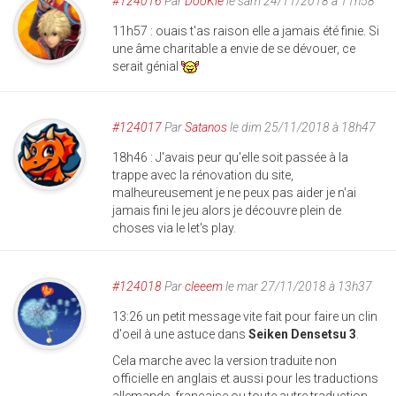
#124016
Par
DooKie
le sam 24/11/2018 à 11h58
11h57 : ouais t'as raison elle a jamais été finie. Si
une âme charitable a envie de se dévouer, ce
serait génial
#124017
Par
Satanos
le dim 25/11/2018 à 18h47
18h46 : J'avais peur qu'elle soit passée à la
trappe avec la rénovation du site,
malheureusement je ne peux pas aider je n'ai
jamais fini le jeu alors je découvre plein de
choses via le let's play.
#124018
Par
cleeem
le mar 27/11/2018 à 13h37
13:26 un petit message vite fait pour faire un clin
d'oeil à une astuce dans
Seiken Densetsu 3
.
Cela marche avec la version traduite non
officielle en anglais et aussi pour les traductions
allemande, française ou toute autre traduction