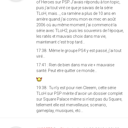
of Heroes sur PSP. J'avais répondu à ton topic,
puis j'ai tout viré ce que je savais de la série
TLoH, mais..., ca ramène a plus de 10 ans en
arrière quand j'ai connu mon ex mec en août
2006 où au même moment j'ai commencé la
série avec TLoH2, puis les souvenirs de l'époque,
les ratés et mauvais choix dans ma vie,
maintenant c'est trop tard...
17:38 : Même le groupe PS4 y est passé, j'ai tout
viré...
17:41 : Rien de bien dans ma vie + mauvaise
santé. Peut etre quitter ce monde...
19:38 : Tu n'y est pour rien Cleeem, cette série
TLoH sur PSP mérite d'avoir un dossier complet
sur Square Palace même si n'est pas du Square,
tellement elle est merveilleuse, scenario,
gameplay, musiques, etc...