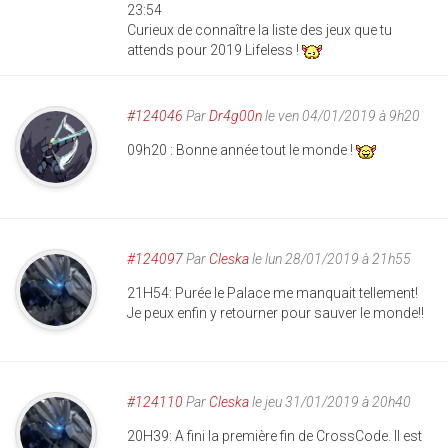
23:54
Curieux de connaître la liste des jeux que tu
attends pour 2019 Lifeless !
#124046
Par
Dr4g00n
le ven 04/01/2019 à 9h20
09h20 : Bonne année tout le monde !
#124097
Par
Cleska
le lun 28/01/2019 à 21h55
21H54: Purée le Palace me manquait tellement!
Je peux enfin y retourner pour sauver le monde!!
#124110
Par
Cleska
le jeu 31/01/2019 à 20h40
20H39: A fini la première fin de CrossCode. Il est