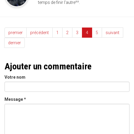
temps de finir l'autre^^.
premier
précédent
1
2
3
4
5
suivant
dernier
Ajouter un commentaire
Votre nom
Message
*