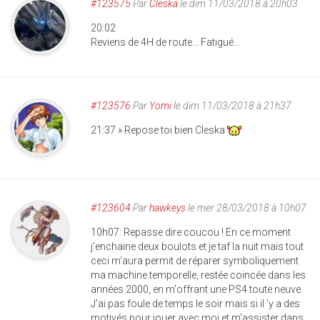
#123575
Par
Cleska
le dim 11/03/2018 à 20h03
20:02
Reviens de 4H de route... Fatigué...
#123576
Par
Yomi
le dim 11/03/2018 à 21h37
21:37 » Repose toi bien Cleska
#123604
Par
hawkeys
le mer 28/03/2018 à 10h07
10h07: Repasse dire coucou ! En ce moment
j'enchaine deux boulots et je taf la nuit mais tout
ceci m'aura permit de réparer symboliquement
ma machine temporelle, restée coincée dans les
années 2000, en m'offrant une PS4 toute neuve.
J'ai pas foule de temps le soir mais si il 'y a des
motivés pour jouer avec moi et m'assister dans