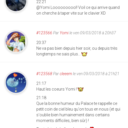
22:21
@Yomi Loooooooool! Voil ce qui arrive quand
on cherche à taper vite sur le clavier XD
#123566
Par
Yomi
le ven 09/03/2018 à 20h37
20:37
Ne va pas bien depuis hier soir, ou depuis très
longtemps ne sais plus...
#123568
Par
cleeem
le ven 09/03/2018 à 21h21
21:17
Haut les coeurs Yomi !
21:18
Que la bonne humeur du Palace te rappelle ce
petit coin de ciel bleu qu'on tous en nous (et qui
s'oublie bien humainement dans certains
moments difficiles, bien sûr) !