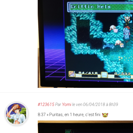
#123615
Par
Yomi
le ven 06/04/2018 à 8h39
8:37 » Puritas, en 1 heure, c'est fini
img_20180406_083705.jp