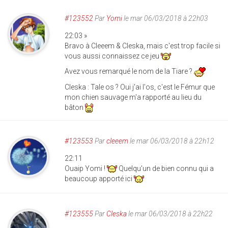
#123552
Par
Yomi
le mar 06/03/2018 à 22h03
22:03 »
Bravo à Cleeem & Cleska, mais c'est trop facile si
vous aussi connaissez ce jeu
Avez vous remarqué le nom de la Tiare ?
Cleska : Tale os ? Oui j'ai l'os, c'est le Fémur que
mon chien sauvage m'a rapporté au lieu du
bâton
#123553
Par
cleeem
le mar 06/03/2018 à 22h12
22:11
Ouaip Yomi !
Quelqu'un de bien connu qui a
beaucoup apporté ici
#123555
Par
Cleska
le mar 06/03/2018 à 22h22