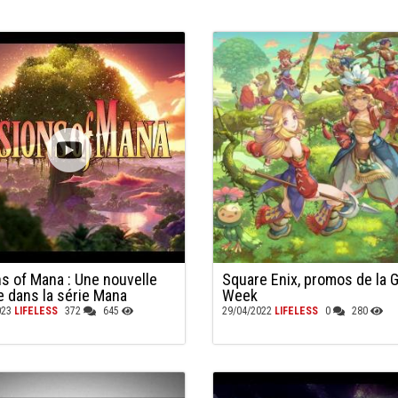
ns of Mana : Une nouvelle
Square Enix, promos de la 
e dans la série Mana
Week
023
LIFELESS
372
645
29/04/2022
LIFELESS
0
280