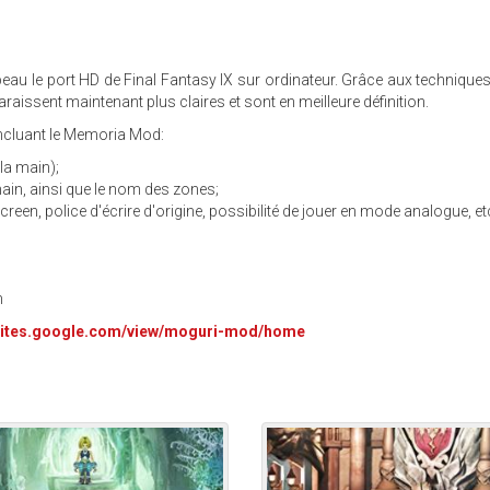
eau le port HD de Final Fantasy IX sur ordinateur. Grâce aux technique
aissent maintenant plus claires et sont en meilleure définition.
 incluant le Memoria Mod:
la main);
main, ainsi que le nom des zones;
en, police d'écrire d'origine, possibilité de jouer en mode analogue, et
n
/sites.google.com/view/moguri-mod/home
OGURI_DEMO_2.JPG
MOGURI_DEMO