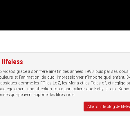
e
lifeless
ux vidéos grâce à son frère aîné fin des années 1990, puis par ses cousi
uleurs et l'animation, de quoi impressionner n'importe quel enfant. D
classiques comme les FF, les LoZ, les Mana et les Tales of, et néglige p
voue également une affection toute particulière aux Kirby et aux Sonic
rises que peuvent apporter les titres indie.
Aller sur le blog de lifel