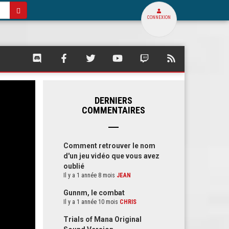
CONNEXION
SQUARE
SQUARE
SQUARE
SQUARE
SQUARE
FLUX
PALACE
PALACE
PALACE
PALACE
PALACE
RSS
SUR
SUR
SUR
SUR
SUR
DE
DISCORD
FACEBOOK
TWITTER
YOUTUBE
TWITCH
SQUARE
PALACE
DERNIERS
COMMENTAIRES
Comment retrouver le nom
d'un jeu vidéo que vous avez
oublié
Il y a 1 année 8 mois
JEAN
Gunnm, le combat
Il y a 1 année 10 mois
CHRIS
Trials of Mana Original