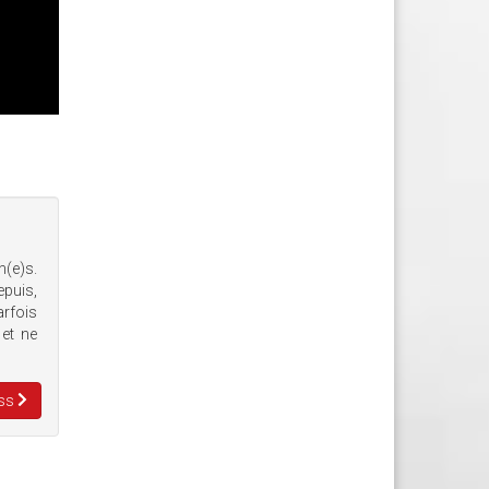
n(e)s.
epuis,
arfois
 et ne
ess