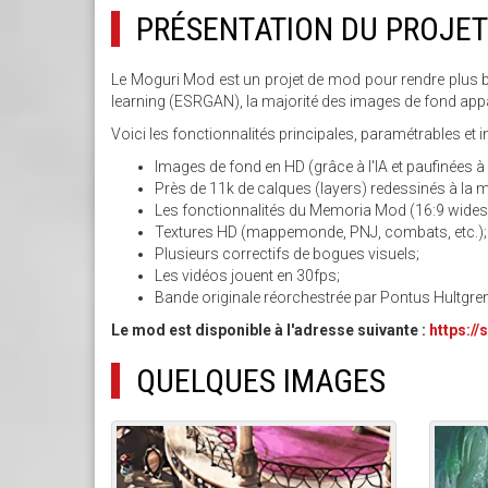
PRÉSENTATION DU PROJET
Le Moguri Mod est un projet de mod pour rendre plus b
learning (ESRGAN), la majorité des images de fond appar
Voici les fonctionnalités principales, paramétrables et
Images de fond en HD (grâce à l'IA et paufinées à 
Près de 11k de calques (layers) redessinés à la 
Les fonctionnalités du Memoria Mod (16:9 widescre
Textures HD (mappemonde, PNJ, combats, etc.);
Plusieurs correctifs de bogues visuels;
Les vidéos jouent en 30fps;
Bande originale réorchestrée par Pontus Hultgre
Le mod est disponible à l'adresse suivante :
https:/
QUELQUES IMAGES
MOGURI_DEMO_1.JPG
M