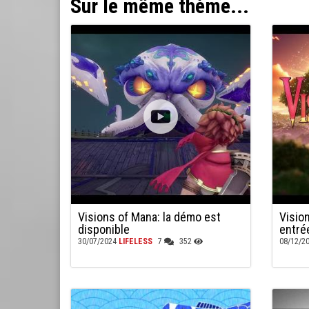
Sur le même thème...
Visions of Mana: la démo est
Visio
disponible
entré
30/07/2024
LIFELESS
7
352
08/12/2