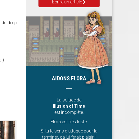
Ecrire un article
s de deep
c.)
AIDONS FLORA
La soluce de
Illusion of Time
est incomplète.
Flora est très triste.
_3.JPG
Si tu te sens d’attaque pour la
terminer, ça lui ferait plaisir !