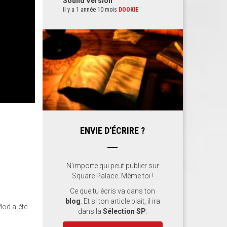
Sound Version
Il y a 1 année 10 mois
DOOKIE
ENVIE D'ÉCRIRE ?
N'importe qui peut publier sur
Square Palace. Même toi !
Ce que tu écris va dans ton
blog
. Et si ton article plait, il ira
Mod a été
dans la
Sélection SP
.