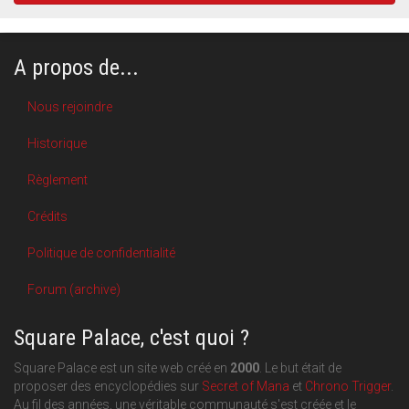
A propos de...
Nous rejoindre
Historique
Règlement
Crédits
Politique de confidentialité
Forum (archive)
Square Palace, c'est quoi ?
Square Palace est un site web créé en
2000
. Le but était de
proposer des encyclopédies sur
Secret of Mana
et
Chrono Trigger
.
Au fil des années, une véritable communauté s'est créée et le