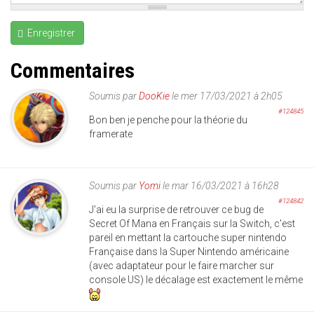
Enregistrer
Commentaires
Soumis par
DooKie
le mer 17/03/2021 à 2h05
#124845
Bon ben je penche pour la théorie du
framerate
Soumis par
Yomi
le mar 16/03/2021 à 16h28
#124842
J'ai eu la surprise de retrouver ce bug de
Secret Of Mana en Français sur la Switch, c'est
pareil en mettant la cartouche super nintendo
Française dans la Super Nintendo américaine
(avec adaptateur pour le faire marcher sur
console US) le décalage est exactement le même