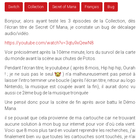
Switch
Collection
Secret of Mana
Français
Bug
Bonjour, alors ayant testé les 3 épisodes de la Collection, dès
l'écran titre de Secret Of Mana, je constate un bug de décalage
audio/vidéo.
https://youtube.com/watch?v=3qtu9xQewN8
Voir précisément après la 10ème minute, lors du survol de la carte
du monde avant la scène aux chutes de Potos.
Pendant l'écran titre, le youtubeur ( après 8 mois, Hip hip hip, Ourah
! ; je ne suis pas le seul
) n'a malheureusement pas pensé à
laisser l'intro terminer une boucle (après l'écran titre, retour au logo
Nintendo, la musique est coupée avant la fin), il aurait donc vu
aussi ce 2ème bug de la musique tronquée
Une pensé donc pour la scène de fin après avoir battu le Démo
Mana.
il se pouvait que cela provienne de ma cartouche car ne trouvant
aucune solution à mon bug sur internet pour voir d'où cela vient.
Voici que 8 mois plus tard en voulant reprendre les recherches, j'ai
finalement bien vu que toutes les cartouches sont touchés, je n'ai