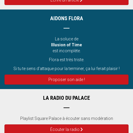
Ecrire un article
AIDONS FLORA
La soluce de
Illusion of Time
est incomplète.
Flora est très triste.
Si tu te sens d’attaque pour la terminer, ça lui ferait plaisir !
Proposer son aide !
LA RADIO DU PALACE
Playlist Square Palace à écouter sans modération
Écouter la radio