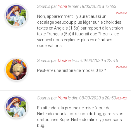
Soumis par
Yomi
le mer 18/03/2020 à 12h53
#124472
Non, apparemment il y aurait aussi un
décalage beaucoup plus léger sur le choix des
textes en Anglais (1,5s) par rapport à la version
texte Français (5s) il faudrait que Phoenix Ice
viennent nous expliquer plus en détail ses
observations.
Soumis par
DooKie
le lun 09/03/2020 à 22h15
#124454
Peut-être une histoire de mode 60 hz ?
Soumis par
Yomi
le dim 08/03/2020 à 20h50
#124452
En attendant la prochaine mise à jour de
Nintendo pour la correction du bug, gardez vos
cartouches Super Nintendo afin d'y jouer sans
bug.