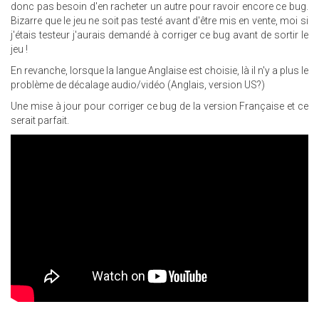
donc pas besoin d'en racheter un autre pour ravoir encore ce bug.
Bizarre que le jeu ne soit pas testé avant d'être mis en vente, moi si
j'étais testeur j'aurais demandé à corriger ce bug avant de sortir le
jeu !
En revanche, lorsque la langue Anglaise est choisie, là il n'y a plus le
problème de décalage audio/vidéo (Anglais, version US?)
Une mise à jour pour corriger ce bug de la version Française et ce
serait parfait.