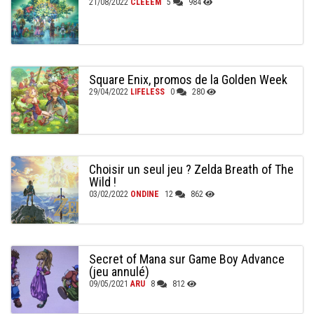
21/08/2022
CLEEEM
5
984
Square Enix, promos de la Golden Week
29/04/2022
LIFELESS
0
280
Choisir un seul jeu ? Zelda Breath of The
Wild !
03/02/2022
ONDINE
12
862
Secret of Mana sur Game Boy Advance
(jeu annulé)
09/05/2021
ARU
8
812