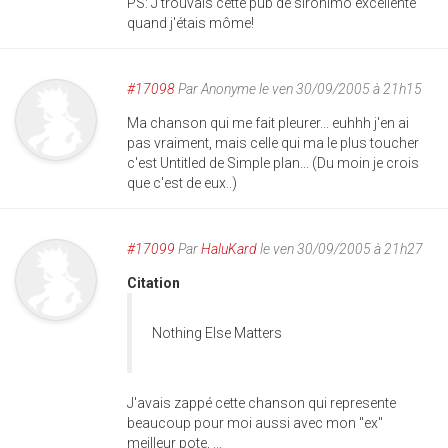
PS: J'trouvais cette pub de sironimo excellente
quand j'étais môme!
#17098
Par
Anonyme
le ven 30/09/2005 à 21h15
Ma chanson qui me fait pleurer... euhhh j'en ai
pas vraiment, mais celle qui ma le plus toucher
c'est Untitled de Simple plan... (Du moin je crois
que c'est de eux..)
#17099
Par
HaluKard
le ven 30/09/2005 à 21h27
Citation
Nothing Else Matters
J'avais zappé cette chanson qui represente
beaucoup pour moi aussi avec mon "ex"
meilleur pote, ...