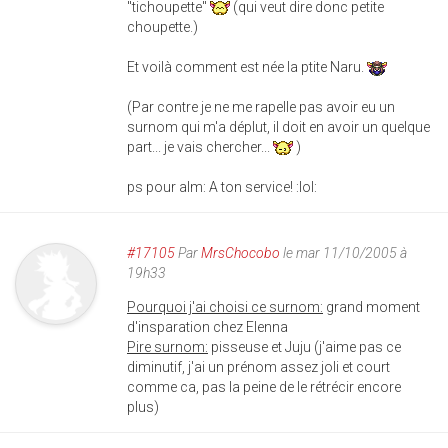
"tichoupette"
(qui veut dire donc petite
choupette.)
Et voilà comment est née la ptite Naru.
(Par contre je ne me rapelle pas avoir eu un
surnom qui m'a déplut, il doit en avoir un quelque
part... je vais chercher...
)
ps pour alm: A ton service! :lol:
#17105
Par
MrsChocobo
le mar 11/10/2005 à
19h33
Pourquoi j'ai choisi ce surnom:
grand moment
d'insparation chez Elenna
Pire surnom:
pisseuse et Juju (j'aime pas ce
diminutif, j'ai un prénom assez joli et court
comme ca, pas la peine de le rétrécir encore
plus)