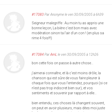
#17083
Par
Anonyme
le ven 30/09/2005 à 6h39
Seigneur malegriffe : Au moin tu as appris une
bonne leçon, La bière c'est bon mais avec
modération sinon ta l'air d'un con ! (en plus sa
rime 4 fois!!!)
#17084
Par
AmL
le ven 30/09/2005 à 12h26
bon cette fois on passe à autre chose...
j'aimerai connaître, et là c'est moins drôle, la
chanson qui est sûre de vous faire pleurer à
chaque fois que vous l'entendez, pourquoi (si ce
n'est pas trop indiscret bien sur), et vos
sentiments et souvenir par rapport à elle...
bien entendu, ces choses là changent souvent,
on peut en avoir plusieurs, mais dites moi juste