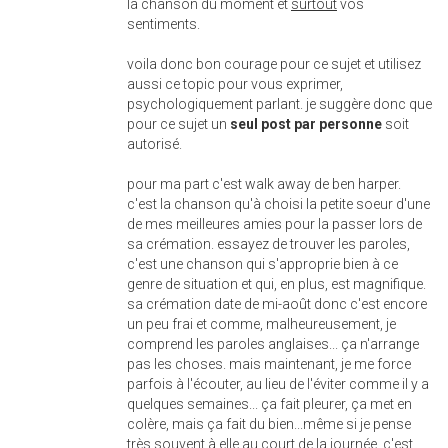
la chanson du moment et
surtout
vos
sentiments.
voila donc bon courage pour ce sujet et utilisez
aussi ce topic pour vous exprimer,
psychologiquement parlant. je suggère donc que
pour ce sujet un
seul post par personne
soit
autorisé.
pour ma part c'est walk away de ben harper.
c'est la chanson qu'à choisi la petite soeur d'une
de mes meilleures amies pour la passer lors de
sa crémation. essayez de trouver les paroles,
c'est une chanson qui s'approprie bien à ce
genre de situation et qui, en plus, est magnifique.
sa crémation date de mi-août donc c'est encore
un peu frai et comme, malheureusement, je
comprend les paroles anglaises... ça n'arrange
pas les choses. mais maintenant, je me force
parfois à l'écouter, au lieu de l'éviter comme il y a
quelques semaines... ça fait pleurer, ça met en
colère, mais ça fait du bien...même si je pense
très souvent à elle au court de la journée, c'est