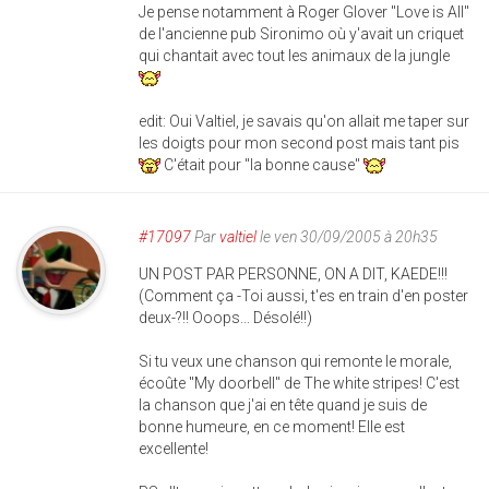
Je pense notamment à Roger Glover "Love is All"
de l'ancienne pub Sironimo où y'avait un criquet
qui chantait avec tout les animaux de la jungle
edit: Oui Valtiel, je savais qu'on allait me taper sur
les doigts pour mon second post mais tant pis
C'était pour "la bonne cause"
#17097
Par
valtiel
le ven 30/09/2005 à 20h35
UN POST PAR PERSONNE, ON A DIT, KAEDE!!!
(Comment ça -Toi aussi, t'es en train d'en poster
deux-?!! Ooops... Désolé!!)
Si tu veux une chanson qui remonte le morale,
écoûte "My doorbell" de The white stripes! C'est
la chanson que j'ai en tête quand je suis de
bonne humeure, en ce moment! Elle est
excellente!