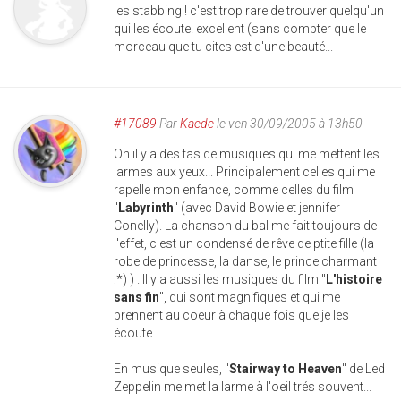
les stabbing ! c'est trop rare de trouver quelqu'un
qui les écoute! excellent (sans compter que le
morceau que tu cites est d'une beauté...
#17089
Par
Kaede
le ven 30/09/2005 à 13h50
Oh il y a des tas de musiques qui me mettent les
larmes aux yeux... Principalement celles qui me
rapelle mon enfance, comme celles du film
"
Labyrinth
" (avec David Bowie et jennifer
Conelly). La chanson du bal me fait toujours de
l'effet, c'est un condensé de rêve de ptite fille (la
robe de princesse, la danse, le prince charmant
:*) ) . Il y a aussi les musiques du film "
L'histoire
sans fin
", qui sont magnifiques et qui me
prennent au coeur à chaque fois que je les
écoute.
En musique seules, "
Stairway to Heaven
" de Led
Zeppelin me met la larme à l'oeil trés souvent...