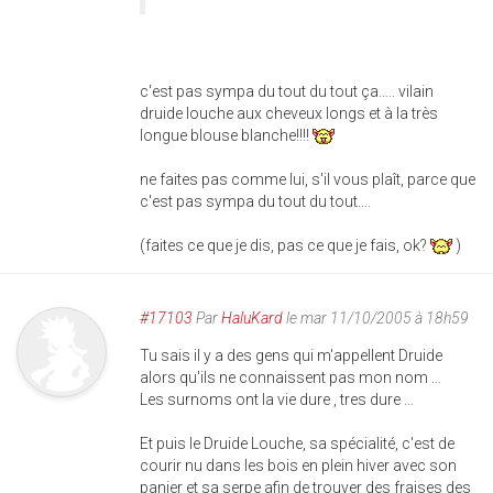
c'est pas sympa du tout du tout ça..... vilain
druide louche aux cheveux longs et à la très
longue blouse blanche!!!!
ne faites pas comme lui, s'il vous plaît, parce que
c'est pas sympa du tout du tout....
(faites ce que je dis, pas ce que je fais, ok?
)
#17103
Par
HaluKard
le mar 11/10/2005 à 18h59
Tu sais il y a des gens qui m'appellent Druide
alors qu'ils ne connaissent pas mon nom ...
Les surnoms ont la vie dure , tres dure ...
Et puis le Druide Louche, sa spécialité, c'est de
courir nu dans les bois en plein hiver avec son
panier et sa serpe afin de trouver des fraises des