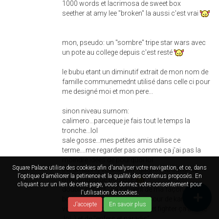
1000 words et lacrimosa de sweet box
seether at amy lee "broken" la aussi c'est vrai
mon, pseudo: un "sombre" tripe star wars avec
un pote au college depuis c'est resté
le bubu etant un diminutif extrait de mon nom de
famille communemednt utilisé dans celle ci pour
me designé moi et mon pere...
sinon niveau surnom:
calimero...parceque je fais tout le temps la
tronche...lol
sale gosse...mes petites amis utilise ce
terme....me regarder pas comme ça j'ai pas la
moindre idées de pourquoi lol
Square Palace utilise des cookies afin d'analyser votre navigation, et ce, dans
the amazing vodkaman...gagné a la sueur de
l'optique d'améliorer la petinence et la qualité des contenus proposés. En
mon goulot de bouteille
cliquant sur un lien de cette page, vous donnez votre consentement pour
double impact...ça ça vient de ma façon de me
l'utilisation de cookies.
battre tout a fait personel en cour de karaté (que
J'accepte
En savoir plus
voulez vous douze an de street fighter ça abime
:lol: ) et de "enfers et paradis"