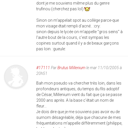
dont je me souviens même plus du genre
trufinou (cherchez pas lol)
Sinon on m'appelait spot au collège parce-que
mon visage était rempli d'acné.. :cry:
sinon depuis le lycée on m'appelle "gros seins" à
l'autre bout de la cours, c'est sympas les
copines surtout quand il y a de beaux garçons
pas loin. :gueule:
#17111
Par
Brutus Millenium
le mar 11/10/2005 à
20h51
Bah mon pseudo va chercher très loin, dans les
profondeurs antiques, du temps du fils adoptif
de César, Millenium vient du fait que ça se passe
2000 ans après. A la base c'était un nom de
fleur...
Je dois dire que je me souviens pas avoir eu de
surnom désagréable, déja que chacune de mes
fréquentations m'appelle différemment (philippe,