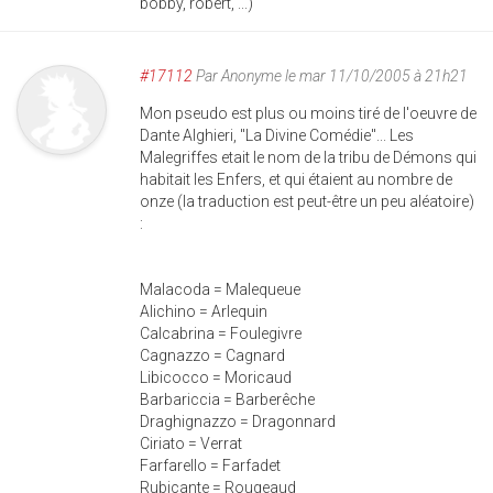
bobby, robert, ...)
#17112
Par
Anonyme
le mar 11/10/2005 à 21h21
Mon pseudo est plus ou moins tiré de l'oeuvre de
Dante Alghieri, "La Divine Comédie"... Les
Malegriffes etait le nom de la tribu de Démons qui
habitait les Enfers, et qui étaient au nombre de
onze (la traduction est peut-être un peu aléatoire)
:
Malacoda = Malequeue
Alichino = Arlequin
Calcabrina = Foulegivre
Cagnazzo = Cagnard
Libicocco = Moricaud
Barbariccia = Barberêche
Draghignazzo = Dragonnard
Ciriato = Verrat
Farfarello = Farfadet
Rubicante = Rougeaud