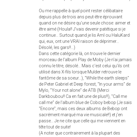
Ou me rappelle à quel point rester célibataire
depuis plus de trois ans peut-être éprouvant
quand on ne désire qu'une seule chose: aimer et
être aimé (Houla!! J'vais devenir patétique si je
continue... Surtout quand je lis Aml ou HaluKard
qui, eux, ont une VRAI raison de déprimer...
Désolé, les gars!!...)
Dans cette catégorie là, on trouve le dernier
morceau de l'album Play de Moby (Je n'ai jamais
connu le titre, désolé... Mais c'est celui qu'ils ont
utilisé dans X-fils lorsque Mulder retrouve le
fantôme de sa soeur...), "While the earth sleeps"
de Peter Gabriel et Deep forest, "In your arms" de
Mylo, "Your not alone" de ATB (Merci
Darkboubou!! Ca en fait une de plus!!), "Call me
call me" de l'album blue de Coboy bebop (Je sais
"Encore", mais ces deux albums de Bebop ont
sacrément marqué ma vie musicale!!) et j'en
passe... Je ne cite que celle qui me viennent en
tête tout de suite!
(A noter que contrairement à la plupart des