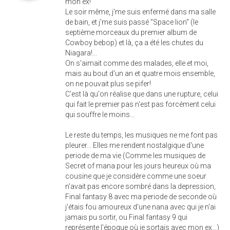
mon ex!
Le soir même, j'me suis enfermé dans ma salle
de bain, et j'me suis passé "Space lion" (le
septième morceaux du premier album de
Cowboy bebop) et là, ça a été les chutes du
Niagara!...
On s'aimait comme des malades, elle et moi,
mais au bout d'un an et quatre mois ensemble,
on ne pouvait plus se pifer!
C'est là qu'on réalise que dans une rupture, celui
qui fait le premier pas n'est pas forcément celui
qui souffre le moins...
Le reste du temps, les musiques ne me font pas
pleurer... Elles me rendent nostalgique d'une
periode de ma vie (Comme les musiques de
Secret of mana pour les jours heureux où ma
cousine que je considère comme une soeur
n'avait pas encore sombré dans la depression,
Final fantasy 8 avec ma periode de seconde où
j'étais fou amoureux d'une nana avec qui je n'ai
jamais pu sortir, ou Final fantasy 9 qui
représente l'époque où je sortais avec mon ex...)