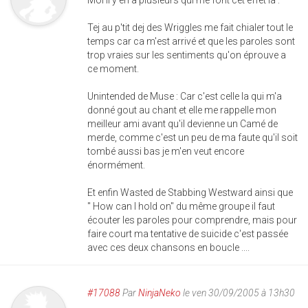
Moi il y en a plusieurs qui me font cet effet la :
Tej au p'tit dej des Wriggles me fait chialer tout le
temps car ca m'est arrivé et que les paroles sont
trop vraies sur les sentiments qu'on éprouve a
ce moment.
Unintended de Muse : Car c'est celle la qui m'a
donné gout au chant et elle me rappelle mon
meilleur ami avant qu'il devienne un Camé de
merde, comme c'est un peu de ma faute qu'il soit
tombé aussi bas je m'en veut encore
énormément.
Et enfin Wasted de Stabbing Westward ainsi que
" How can I hold on" du même groupe il faut
écouter les paroles pour comprendre, mais pour
faire court ma tentative de suicide c'est passée
avec ces deux chansons en boucle ....
#17088
Par
NinjaNeko
le ven 30/09/2005 à 13h30