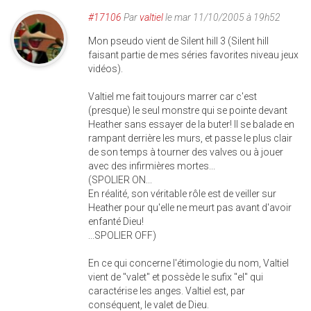
#17106
Par
valtiel
le mar 11/10/2005 à 19h52
Mon pseudo vient de Silent hill 3 (Silent hill
faisant partie de mes séries favorites niveau jeux
vidéos).
Valtiel me fait toujours marrer car c'est
(presque) le seul monstre qui se pointe devant
Heather sans essayer de la buter! Il se balade en
rampant derrière les murs, et passe le plus clair
de son temps à tourner des valves ou à jouer
avec des infirmières mortes...
(SPOLIER ON...
En réalité, son véritable rôle est de veiller sur
Heather pour qu'elle ne meurt pas avant d'avoir
enfanté Dieu!
...SPOLIER OFF)
En ce qui concerne l'étimologie du nom, Valtiel
vient de "valet" et possède le sufix "el" qui
caractérise les anges. Valtiel est, par
conséquent, le valet de Dieu.