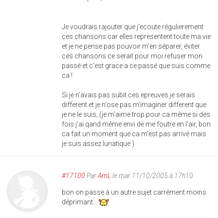
Je voudrais rajouter que j'ecoute régulierement
ces chansons car elles representent toute ma vie
et je ne pense pas pouvoir m'en séparer, éviter
ces chansons ce serait pour moi refuser mon
passé et c'est grace a ce passé que suis comme
ca !
Si je n'avais pas subit ces epreuves je serais
different et je n'ose pas m'imaginer different que
je ne le suis, (je m'aime trop pour ca même si des
fois j'ai qand même envi de me foutre en l'air, bon
ca fait un moment que ca m'est pas arrivé mais
je suis assez lunatique )
#17100
Par
AmL
le mar 11/10/2005 à 17h10
bon on passe à un autre sujet carrément moins
déprimant...