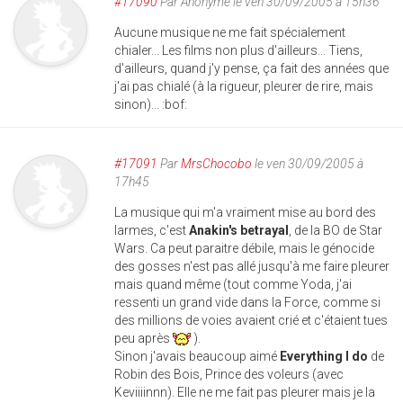
#17090
Par
Anonyme
le ven 30/09/2005 à 15h36
Aucune musique ne me fait spécialement
chialer... Les films non plus d'ailleurs... Tiens,
d'ailleurs, quand j'y pense, ça fait des années que
j'ai pas chialé (à la rigueur, pleurer de rire, mais
sinon)... :bof:
#17091
Par
MrsChocobo
le ven 30/09/2005 à
17h45
La musique qui m'a vraiment mise au bord des
larmes, c'est
Anakin's betrayal
, de la BO de Star
Wars. Ca peut paraitre débile, mais le génocide
des gosses n'est pas allé jusqu'à me faire pleurer
mais quand même (tout comme Yoda, j'ai
ressenti un grand vide dans la Force, comme si
des millions de voies avaient crié et c'étaient tues
peu après
).
Sinon j'avais beaucoup aimé
Everything I do
de
Robin des Bois, Prince des voleurs (avec
Keviiiinnn). Elle ne me fait pas pleurer mais je la