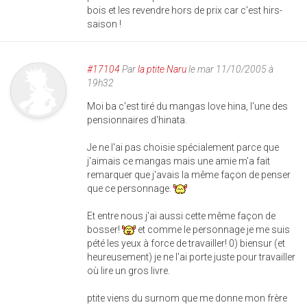
bois et les revendre hors de prix car c'est hirs-
saison !
#17104
Par
la ptite Naru
le mar 11/10/2005 à
19h32
Moi ba c'est tiré du mangas love hina, l'une des
pensionnaires d'hinata.
Je ne l'ai pas choisie spécialement parce que
j'aimais ce mangas mais une amie m'a fait
remarquer que j'avais la même façon de penser
que ce personnage.
Et entre nous j'ai aussi cette même façon de
bosser!
et comme le personnage je me suis
pété les yeux à force de travailler! 0) biensur (et
heureusement) je ne l'ai porte juste pour travailler
où lire un gros livre.
ptite viens du surnom que me donne mon frère