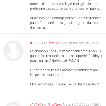
notre petit moment privilégié. mais je sais que je
préfère ne pas écouter cette chanson en public...
ouais ben bon courage parce que c'est vraiment
pas drôle.... :snif: mais ça fait toujours du bien
d'en parler...
#17085
Par
Onizuka
le ven 30/09/2005 à 12h53
La chanson ( pas vraiment chanter mais bon... )
qui me fait ressortir les tripes s'appelle "Plaidoyer
pour ma terre" de Herbert PAGANI
Elle retrace toutes les barbarie commisent par
les peuples sur les juifs.....
Mes sentiments : coleire , haine , tristesse, fierté
....
#17086
Par
NinjaNeko
le ven 30/09/2005 à 13h22