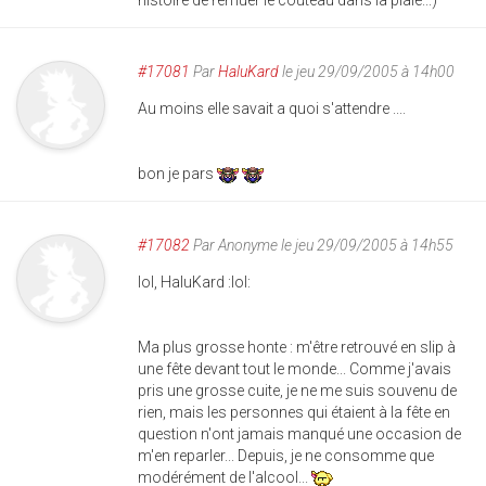
histoire de remuer le couteau dans la plaie...)
#17081
Par
HaluKard
le jeu 29/09/2005 à 14h00
Au moins elle savait a quoi s'attendre ....
bon je pars
#17082
Par
Anonyme
le jeu 29/09/2005 à 14h55
lol, HaluKard :lol:
Ma plus grosse honte : m'être retrouvé en slip à
une fête devant tout le monde... Comme j'avais
pris une grosse cuite, je ne me suis souvenu de
rien, mais les personnes qui étaient à la fête en
question n'ont jamais manqué une occasion de
m'en reparler... Depuis, je ne consomme que
modérément de l'alcool...