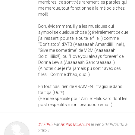
membres, ce sont très rarement les paroles qui
me marque, tout fonctionne à la mélodie chez
moi!)
Bon, évidemment, il y a les musiques qui
symbolise quelque chose (généralement ce que
j'ai ressenti pour telle ou telle fille...) comme
"Don't stop" d'ATB (Aaaaaaah Amandiiiiiiiine!!),
"Give me some time" de M2M (Aaaaaaah
Soiziiiiiiiiic!!), ou "I love you always forever" de
Donna Lewis (Aaaaaaah Sandraaaaaa!!)
(A noter que je n'ai jamais pu sortir avec ces
filles... Comme d'hab, quoi!)
En tout cas, rien de VRAIMENT tragique dans
tout ça (Ouf!!)
(Pensée spéciale pour Aml et HaluKard dont les
post respectifs m'ont beaucoup ému...)
#17095
Par
Brutus Millenium
le ven 30/09/2005 à
20h21