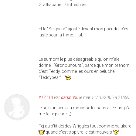
Graffiacane = Griffechien
Et le "Seigneur" ajouté devant mon pseudo, c'est
juste pour la frime... :lol:
Le surnom le plus désagréable qu'on m'aie
donné : "Gronounours", parce que mon prénom,
c'est Teddy, comme les ours en peluche
"Teddybear"...
#17113
Par
darkbubu
le mar 11/10/2005 à 21h59
je suis un peu a la ramasse lol sans allée jusqu'a
me faire pleurer ;):
Tej au p'tit dej des Wriggles tout comme halukard
quand c'est trop vrai c'est mauvais