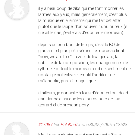
il y a beaucoup de ziks qui me font monter les
larmes aux yeux, mais généralement, c'est plus
la musique en elle même qui me fait cet effet
plutôt que le rappel d'un souvenir douloureux (si
c'était le cas, j'éviterais d'écouter le morceau).
depuis un bon bout de temps, c'est la BO de
gladiator et plus précisément le morceau final :
"now, we are free", la voix de lisa gerrard, la
subtilité de la composition, les changements de
rythme etc.. tout le morceau rend ce sentiment de
nostalgie collective et emplit l'auditeur de
mélancolie, pure et magnifique.
d'ailleurs, je conseille à tous d'écouter tout dead
can dance ainsi que les albums solo de lisa
gerrard et de brendan perry.
#17087
Par
HaluKard
le ven 30/09/2005 à 13h28