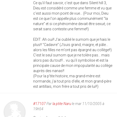
Ce qu'il faut savoir, c'est que dans Silent hill 3,
Dieu est considéré comme une femme et vu que
c'est aussi mon point de vue... (Pour moi, Dieu
est ce que l'on appelle plus communément "la
nature" et si ce phénomène devait être sexué, ce
serait sans conteste une femme!!)
EDIT: Ah oui!! J'ai oublié le surnom que je hais le
plus!! "Cadavre" (J'suis grand, maigre, et pâle...
alors les filles ne m'ont pas épargné au collège!!)
C'est le seul surnom que je ne tolère pas... mais
alors pas du tout!!... vu qu'il symbolise et est la
principale cause de mon impopularité au collège
auprès des nanas!!
(Pour la p'tite histoire, ma grand-mère est
normande, j'ai tout pris d'elle, et mon grand-père
est antillais, mon frère a tout pris de lui!!)
#17107
Par
la ptite Naru
le mar 11/10/2005 à
19h54