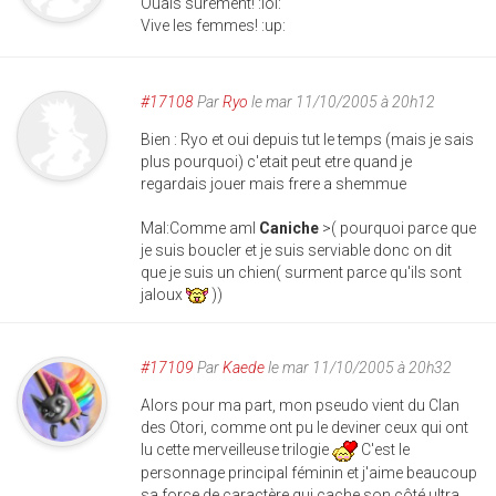
Ouais sûrement! :lol:
Vive les femmes! :up:
#17108
Par
Ryo
le mar 11/10/2005 à 20h12
Bien : Ryo et oui depuis tut le temps (mais je sais
plus pourquoi) c'etait peut etre quand je
regardais jouer mais frere a shemmue
Mal:Comme aml
Caniche
>( pourquoi parce que
je suis boucler et je suis serviable donc on dit
que je suis un chien( surment parce qu'ils sont
jaloux
))
#17109
Par
Kaede
le mar 11/10/2005 à 20h32
Alors pour ma part, mon pseudo vient du Clan
des Otori, comme ont pu le deviner ceux qui ont
lu cette merveilleuse trilogie
C'est le
personnage principal féminin et j'aime beaucoup
sa force de caractère qui cache son côté ultra