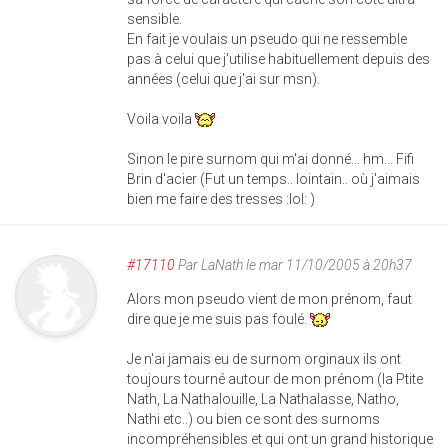
sensible.
En fait je voulais un pseudo qui ne ressemble
pas à celui que j'utilise habituellement depuis des
années (celui que j'ai sur msn).
Voila voila
Sinon le pire surnom qui m'ai donné... hm... Fifi
Brin d'acier (Fut un temps.. lointain.. où j'aimais
bien me faire des tresses :lol: )
#17110
Par
LaNath
le mar 11/10/2005 à 20h37
Alors mon pseudo vient de mon prénom, faut
dire que je me suis pas foulé.
Je n'ai jamais eu de surnom orginaux ils ont
toujours tourné autour de mon prénom (la Ptite
Nath, La Nathalouille, La Nathalasse, Natho,
Nathi etc..) ou bien ce sont des surnoms
incompréhensibles et qui ont un grand historique