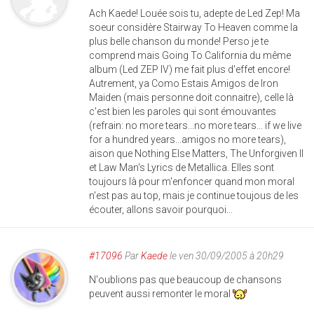
Ach Kaede! Louée sois tu, adepte de Led Zep! Ma
soeur considère Stairway To Heaven comme la
plus belle chanson du monde! Perso je te
comprend mais Going To California du même
album (Led ZEP IV) me fait plus d'effet encore!
Autrement, ya Como Estais Amigos de Iron
Maiden (mais personne doit connaitre), celle là
c'est bien les paroles qui sont émouvantes
(refrain: no more tears...no more tears... if we live
for a hundred years...amigos no more tears),
aison que Nothing Else Matters, The Unforgiven II
et Law Man's Lyrics de Metallica. Elles sont
toujours là pour m'enfoncer quand mon moral
n'est pas au top, mais je continue toujous de les
écouter, allons savoir pourquoi...
#17096
Par
Kaede
le ven 30/09/2005 à 20h29
N'oublions pas que beaucoup de chansons
peuvent aussi remonter le moral