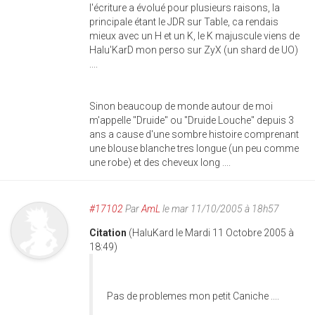
l'écriture a évolué pour plusieurs raisons, la
principale étant le JDR sur Table, ca rendais
mieux avec un H et un K, le K majuscule viens de
Halu'KarD mon perso sur ZyX (un shard de UO)
....
Sinon beaucoup de monde autour de moi
m'appelle "Druide" ou "Druide Louche" depuis 3
ans a cause d'une sombre histoire comprenant
une blouse blanche tres longue (un peu comme
une robe) et des cheveux long ....
#17102
Par
AmL
le mar 11/10/2005 à 18h57
Citation
(HaluKard le Mardi 11 Octobre 2005 à
18:49)
Pas de problemes mon petit Caniche ....