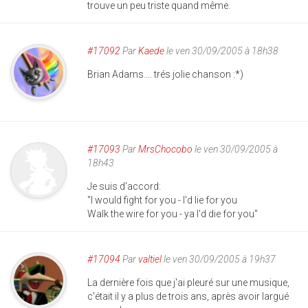
trouve un peu triste quand même.
#17092
Par
Kaede
le ven 30/09/2005 à 18h38
Brian Adams.... trés jolie chanson :*)
#17093
Par
MrsChocobo
le ven 30/09/2005 à
18h43
Je suis d'accord:
"I would fight for you - I'd lie for you
Walk the wire for you - ya I'd die for you"
#17094
Par
valtiel
le ven 30/09/2005 à 19h37
La dernière fois que j'ai pleuré sur une musique,
c'était il y a plus de trois ans, après avoir largué