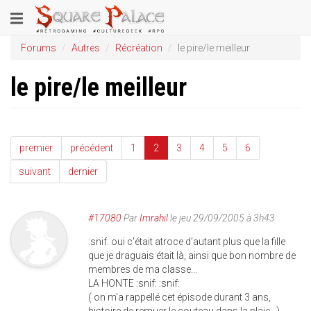
Aller
Toggle
au
contenu
navigation
Forums
Autres
Récréation
le pire/le meilleur
principal
le pire/le meilleur
premier
précédent
1
2
3
4
5
6
suivant
dernier
#17080
Par
Imrahil
le jeu 29/09/2005 à 3h43
:snif: oui c'était atroce d'autant plus que la fille
que je draguais était là, ainsi que bon nombre de
membres de ma classe...
LA HONTE :snif: :snif:
( on m'a rappellé cet épisode durant 3 ans,