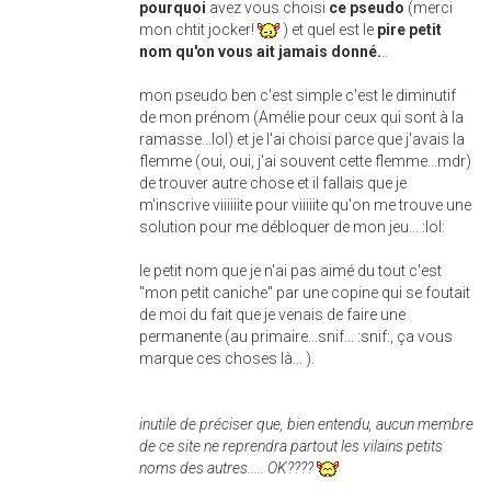
pourquoi
avez vous choisi
ce pseudo
(merci
mon chtit jocker!
) et quel est le
pire petit
nom qu'on vous ait jamais donné.
..
mon pseudo ben c'est simple c'est le diminutif
de mon prénom (Amélie pour ceux qui sont à la
ramasse...lol) et je l'ai choisi parce que j'avais la
flemme (oui, oui, j'ai souvent cette flemme...mdr)
de trouver autre chose et il fallais que je
m'inscrive viiiiiite pour viiiiite qu'on me trouve une
solution pour me débloquer de mon jeu... :lol:
le petit nom que je n'ai pas aimé du tout c'est
"mon petit caniche" par une copine qui se foutait
de moi du fait que je venais de faire une
permanente (au primaire...snif... :snif:, ça vous
marque ces choses là... ).
inutile de préciser que, bien entendu, aucun membre
de ce site ne reprendra partout les vilains petits
noms des autres..... OK????