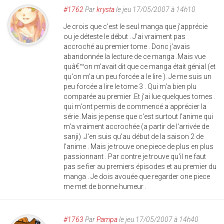
#1762
Par
krysta
le jeu 17/05/2007 à 14h10
Je crois que c'est le seul manga que j'apprécie
ou je déteste le début . J'ai vraiment pas
accroché au premier tome . Donc j'avais
abandonnée la lecture de ce manga .Mais vue
quâ€™on m'avait dit que ce manga était génial (et
qu'on m'a un peu forcée a le lire ). Je me suis un
peu forcée a lire le tome 3 . Qui m'a bien plu
comparée au premier .Et j'ai lue quelques tomes .
qui m'ont permis de commencé a apprécier la
série .Mais je pense que c'est surtout l'anime qui
m'a vraiment accrochée (a partir de l'arrivée de
sanji) .J'en suis qu'au début de la saison 2 de
l'anime . Mais je trouve one piece de plus en plus
passionnant . Par contre je trouve qu'il ne faut
pas se fier au premiers épisodes et au premier du
manga . Je dois avouée que regarder one piece
me met de bonne humeur .
#1763
Par
Pampa
le jeu 17/05/2007 à 14h40