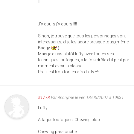
J'y cours j'y cours!!!!!
Sinon, je trouve que tous les personnages sont
interessants, et je les adore presque tous,(même
Baggy
).
Mais je dirais plutôt luffy avec toutes ses
techniques loufoques, à la fois drôle et il peut par
moment avoir la classe.
Ps : il est trop fort en afro luffy ^^.
#1778
Par
Anonyme
le ven 18/05/2007 à 19h31
Luffy:
Attaque loufoques: Chewing blob
Chewing pas-touche