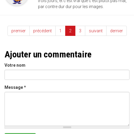
trois jours, et c'est vrai que c'est plutôt pas mal,
par contre dur dur pour les images.
premier
précédent
1
2
3
suivant
dernier
Ajouter un commentaire
Votre nom
Message
*