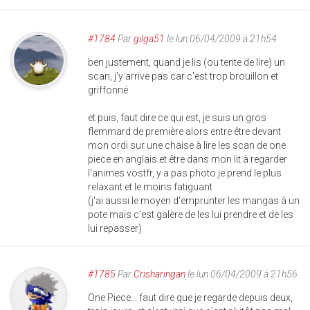
#1784
Par
gilga51
le lun 06/04/2009 à 21h54
ben justement, quand je lis (ou tente de lire) un
scan, j'y arrive pas car c'est trop brouillon et
griffonné
et puis, faut dire ce qui est, je suis un gros
flemmard de première alors entre être devant
mon ordi sur une chaise à lire les scan de one
piece en anglais et être dans mon lit à regarder
l'animes vostfr, y a pas photo je prend le plus
relaxant et le moins fatiguant
(j'ai aussi le moyen d'emprunter les mangas à un
pote mais c'est galère de les lui prendre et de les
lui repasser)
#1785
Par
Crisharingan
le lun 06/04/2009 à 21h56
One Piece... faut dire que je regarde depuis deux,