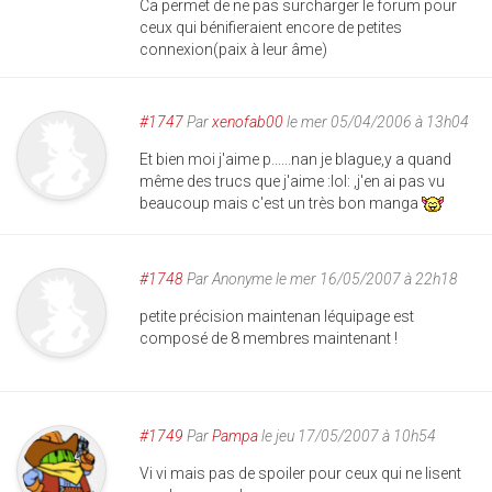
Ca permet de ne pas surcharger le forum pour
ceux qui bénifieraient encore de petites
connexion(paix à leur âme)
#1747
Par
xenofab00
le mer 05/04/2006 à 13h04
Et bien moi j'aime p......nan je blague,y a quand
même des trucs que j'aime :lol: ,j'en ai pas vu
beaucoup mais c'est un très bon manga
#1748
Par
Anonyme
le mer 16/05/2007 à 22h18
petite précision maintenan léquipage est
composé de 8 membres maintenant !
#1749
Par
Pampa
le jeu 17/05/2007 à 10h54
Vi vi mais pas de spoiler pour ceux qui ne lisent