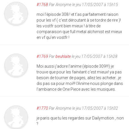
#1768
Par
Anonyme
le jeu 17/05/2007 à 15h15
moi l'épisode 308 ! et t'as parfaitement raison
pour les vf ( c'est déroutant à se tordre de rire )!
les vostfr sont bien mieux ! à titre de
comparaison que full metal alchimist est mieux
en vf qu'en vostfr !
#1769
Par
beuhlaite
le jeu 17/05/2007 à 15h28
Moi aussi j'adore l'anime (épisode 309!!!) je
trouve que pour les fainéant c'est mieux! ya pas
besoin de tourner de pages, allez les acheter...je
dis pas sa pour moi!!! l'Anime nous plonge dans
l'ambiance de One Piece avec les musiques.
#1770
Par
Anonyme
le jeu 17/05/2007 à 15h32
je paris que tu les regardes sur Dailymotion , non
?