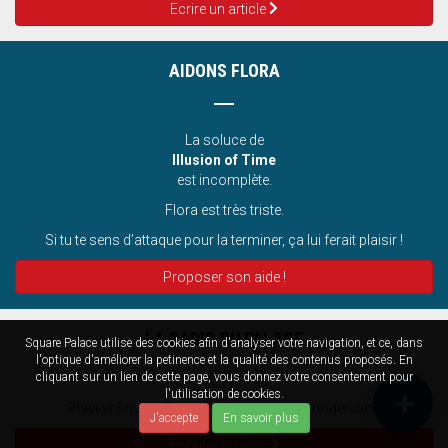
Ecrire un article
AIDONS FLORA
La soluce de
Illusion of Time
est incomplète.
Flora est très triste.
Si tu te sens d’attaque pour la terminer, ça lui ferait plaisir !
Proposer son aide !
LA RADIO DU PALACE
Square Palace utilise des cookies afin d'analyser votre navigation, et ce, dans
l'optique d'améliorer la petinence et la qualité des contenus proposés. En
cliquant sur un lien de cette page, vous donnez votre consentement pour
l'utilisation de cookies.
Playlist Square Palace à écouter sans modération
J'accepte
En savoir plus
Écouter la radio