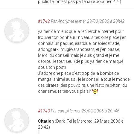
publicité, on est pas partenaire pour rien ^_^ )
#1742
Par
Anonyme
le mer 29/03/2006 à 20h42
ya rien de mieux que la recherche internet pour
trouver ton bonheur : niveau sites one piece j'en
connais un paquet, eastblue, onepiecetrade,
arlongpark, mugiwaranoteam, et j'en passe,
Merci du conseil mais je suis grand et je me
débrouille tout seul (de plus ya rien de marqué
sous ton post)
J'adore one piece c'est trop de la bombe ce
manga, animé aussi, je le conseil a tout le monde
des pirates, des pouvoirs, une histoire béton, du
charisme, faites-vous plaisir
#1743
Par
campi
le mer 29/03/2006 à 20h46
Citation
(Dark_Fei le Mercredi 29 Mars 2006 à
20:42)