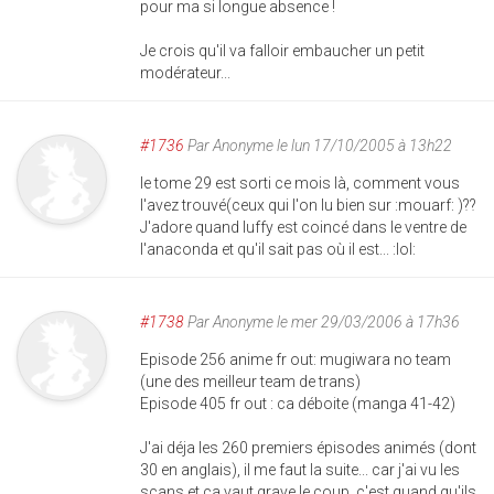
pour ma si longue absence !
Je crois qu'il va falloir embaucher un petit
modérateur...
#1736
Par
Anonyme
le lun 17/10/2005 à 13h22
le tome 29 est sorti ce mois là, comment vous
l'avez trouvé(ceux qui l'on lu bien sur :mouarf: )??
J'adore quand luffy est coincé dans le ventre de
l'anaconda et qu'il sait pas où il est... :lol:
#1738
Par
Anonyme
le mer 29/03/2006 à 17h36
Episode 256 anime fr out: mugiwara no team
(une des meilleur team de trans)
Episode 405 fr out : ca déboite (manga 41-42)
J'ai déja les 260 premiers épisodes animés (dont
30 en anglais), il me faut la suite... car j'ai vu les
scans et ca vaut grave le coup, c'est quand qu'ils