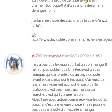
suis devenu à croc de cette série
c'est
vraiment loufoque !! et d'un sens, le dessin me
dérange moins
j'ai failli me pisser dessus lors de la scène "mizu
luffu" :
#1783
Par
seymour
le lun 06/04/2009 à 21h53
Il n'y a pas que le dessin qui fait un bon manga. Il
ne faut pas oublier que One Piece est un des
mangas qui cartone le plus au pays du soleil
levant et dans nos contrées aussi d'ailleurs. Je
n'ai jamais vraiment accroché non plus, le
loufoque, c'est pas mon truc, mais si ça
marche, c'est qu'il y a une raison.
Alors faire abstraction pour mieux voir les côtés
positifs, c'est la meilleure chose à faire pour ne
pas passer à côté d'un excellent manga.