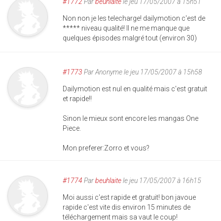
#1772
Par
beuhlaite
le jeu 17/05/2007 à 15h51
Non non je les telecharge! dailymotion c'est de
***** niveau qualité! Il ne me manque que
quelques épisodes malgré tout (environ 30)
#1773
Par
Anonyme
le jeu 17/05/2007 à 15h58
Dailymotion est nul en qualité mais c'est gratuit
et rapide!!
Sinon le mieux sont encore les mangas One
Piece.
Mon preferer:Zorro et vous?
#1774
Par
beuhlaite
le jeu 17/05/2007 à 16h15
Moi aussi c'est rapide et gratuit! bon javoue
rapide c'est vite dis environ 15 minutes de
téléchargement mais sa vaut le coup!