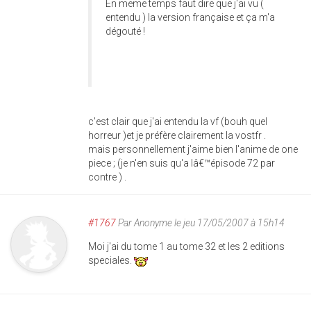
En meme temps faut dire que j'ai vu (
entendu ) la version française et ça m'a
dégouté !
c'est clair que j'ai entendu la vf (bouh quel
horreur )et je préfère clairement la vostfr .
mais personnellement j'aime bien l'anime de one
piece ; (je n'en suis qu'a lâ€™épisode 72 par
contre ) .
#1767
Par
Anonyme
le jeu 17/05/2007 à 15h14
Moi j'ai du tome 1 au tome 32 et les 2 editions
speciales.