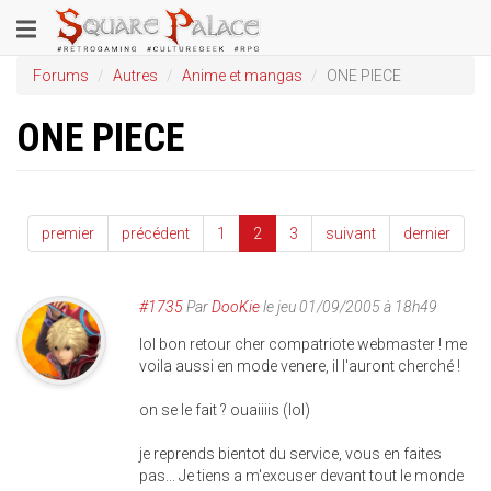
Aller
Toggle
au
contenu
navigation
Forums
Autres
Anime et mangas
ONE PIECE
principal
ONE PIECE
premier
précédent
1
2
3
suivant
dernier
#1735
Par
DooKie
le jeu 01/09/2005 à 18h49
lol bon retour cher compatriote webmaster ! me
voila aussi en mode venere, il l'auront cherché !
on se le fait ? ouaiiiis (lol)
je reprends bientot du service, vous en faites
pas... Je tiens a m'excuser devant tout le monde