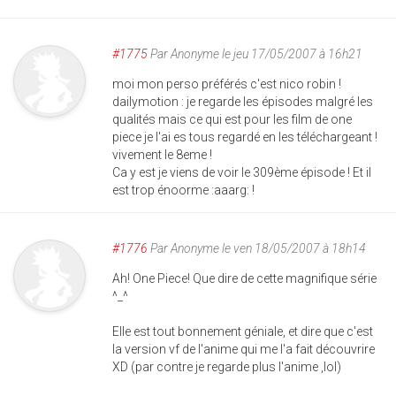
#1775
Par
Anonyme
le jeu 17/05/2007 à 16h21
moi mon perso préférés c'est nico robin !
dailymotion : je regarde les épisodes malgré les
qualités mais ce qui est pour les film de one
piece je l'ai es tous regardé en les téléchargeant !
vivement le 8eme !
Ca y est je viens de voir le 309ème épisode ! Et il
est trop énoorme :aaarg: !
#1776
Par
Anonyme
le ven 18/05/2007 à 18h14
Ah! One Piece! Que dire de cette magnifique série
^_^
Elle est tout bonnement géniale, et dire que c'est
la version vf de l'anime qui me l'a fait découvrire
XD (par contre je regarde plus l'anime ,lol)