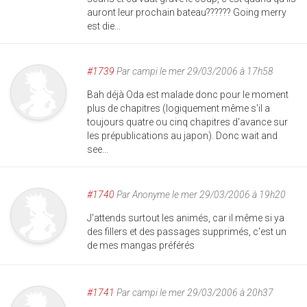
auront leur prochain bateau?????? Going merry
est die...
#1739
Par
campi
le mer 29/03/2006 à 17h58
Bah déjà Oda est malade donc pour le moment
plus de chapitres (logiquement même s'il a
toujours quatre ou cinq chapitres d'avance sur
les prépublications au japon). Donc wait and
see...
#1740
Par
Anonyme
le mer 29/03/2006 à 19h20
J'attends surtout les animés, car il même si ya
des fillers et des passages supprimés, c'est un
de mes mangas préférés
#1741
Par
campi
le mer 29/03/2006 à 20h37