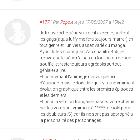
#1771
Par
Popoie
le jeu 17/05/2007 à 15h42
Je trouve cette série vraiment exelente, surtout
les gags(aqua-luffy me fera toujours marrer) en
tout genre et l'univers assez varié du manga.
Ayant lu les scans jusqu'au chapitre 455, je
trouve que la série n'a pas du tout perdu de son
souffle, et reste toujours agréable(surtout
géniale) à lire.
Et concernant l'anime, je n'ai vu que peu
d'épisode, mais je dois dire qu'il y a une vraiment
évolution graphique entre les premiers épisodes
et les derniers.
Et pour la version française passez votre chemin
car les voix sont vraiment à *****(désolé pour
les doubleurs :S) car ils ne sont pas approprié a
la personalité des personnages.