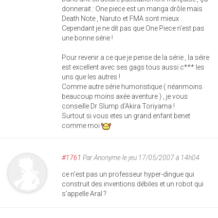
donnerait : One piece est un manga drôle mais
Death Note , Naruto et FMA sont mieux .
Cependant je ne dit pas que One Piece n'est pas
une bonne série !
Pour revenir a ce que je pense de la série , la séire
est excellent avec ses gags tous aussi c*** les
uns que les autres !
Comme autre série humoristique ( néanmoins
beaucoup moins axée aventure ) , je vous
conseille Dr Slump d'Akira Toriyama !
Surtout si vous etes un grand enfant benet
comme moi
#1761
Par
Anonyme
le jeu 17/05/2007 à 14h04
ce n'est pas un professeur hyper-dingue qui
construit des inventions débiles et un robot qui
s'appelle Aral ?