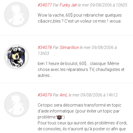
#34077
Par
Funky Jah
le mer 09/08/2006 à 10h05
Wow la vache, 60$ pour rebrancher quelques
c&acirc;bles ? C'est un voleur ce mec ! :woua:
#34078
Par
Silmarillion
le mer 09/08/2006 à
13h03
ben 1 heure de boulot, 60$... clasique. Même
chose avec les réparateurs TV, chaufagistes et
autres...
#34079
Par
AmL
le mer 09/08/2006 à 14h12
Ce topic sera désormais transformé en topic
d'aide informatique. (pour éviter un topic par
problème
)
Pour tous ceux qui auront des problèmes d'ordi,
de consoles, ils n'auront qu'à poster ici afin que