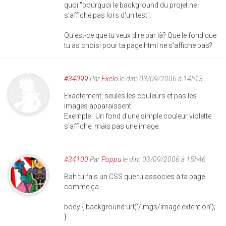
quoi "pourquoi le background du projet ne
s'affiche pas lors d'un test".
Qu'est-ce que tu veux dire par là? Que le fond que
tu as choisi pour ta page html ne s'affiche pas?
#34099
Par
Exelo
le dim 03/09/2006 à 14h13
Exactement, seules les couleurs et pas les
images apparaissent.
Exemple : Un fond d'une simple couleur violette
s'affiche, mais pas une image.
#34100
Par
Poppu
le dim 03/09/2006 à 15h46
Bah tu fais un CSS que tu associes à ta page
comme ça :
body { background:url('/imgs/image.extention');
}