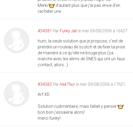
Merki
d'autant plus que j'ai pas envie d'en
racheter une.
#34081
Par
Funky Jah
le mer 09/08/2006 à 16h27
hum, la seule solution que je propose, c'est de
prendre un rouleau de scotch et de fixer ta prise
de manière à ce qu'elle ne bouge plus (ça
marche avec les alims de SNES qui ont un faux
contact, alors...)
#34082
Par
HekThor
le mer 09/08/2006 à 17h21
Arf XD
Solution rudimentaire, mais fallait y penser
bon bon j'essaierai alors!
merci funky!