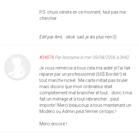
P.S. chuis vénère en ce moment, faut pas me
chercher
Edit par AmL : okok :sad: je dis plus rien 0)
#34076
Par
Anonyme
le mer 09/08/2006 à 3h42
Je vous remercie a tous cela ma aider je l'ai fait
réparer par un professionnel (60$ Bordel !) et
tout marche nickel.. Ma carte n'était pas bruler
mais disons que mon ordinateur etait
completement mal brancher et tout... donc il ma
fait un ménage et a tout rebrancher... peut
importe ! Merci beaucoup a tous maintenant un
Modéro ou Admin peut fermer ce topic !
Merci encore !