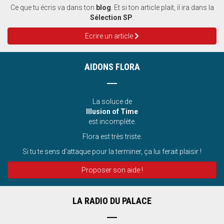
Ce que tu écris va dans ton
blog
. Et si ton article plait, il ira dans la
Sélection SP
.
Ecrire un article
AIDONS FLORA
La soluce de
Illusion of Time
est incomplète.
Flora est très triste.
Si tu te sens d’attaque pour la terminer, ça lui ferait plaisir !
Proposer son aide !
LA RADIO DU PALACE