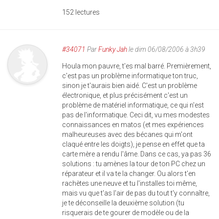
152 lectures
#34071
Par
Funky Jah
le dim 06/08/2006 à 3h39
Houla mon pauvre, t'es mal barré. Premièrement,
c'est pas un problème informatique ton truc,
sinon je t'aurais bien aidé. C'est un problème
électronique, et plus précisément c'est un
problème de matériel informatique, ce qui n'est
pas de l'informatique. Ceci dit, vu mes modestes
connaissances en matos (et mes expériences
malheureuses avec des bécanes qui m'ont
claqué entre les doigts), je pense en effet que ta
carte mère a rendu l'âme. Dans ce cas, ya pas 36
solutions : tu amènes la tour de ton PC chez un
réparateur et il va te la changer. Ou alors t'en
rachètes une neuve et tu l'installes toi même,
mais vu que t'as l'air de pas du tout t'y connaître,
je te déconseille la deuxième solution (tu
risquerais de te gourer de modèle ou de la