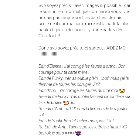
Svp soyez précis... avec images si possible... car
je suis nul en informatique comparé à vous... Je
ne sais pas ce que sont les barettes.. Je sais
seulement que ma carte mere est la carte la plus
haute et que en dessous il y a une carte video...
C'est tout !!!
Donc svp soyez précis.. et surtout... AIDEZ MOI
!!!!!!!!!!!!!!!!!!!!
Edit d'Elenna : J'ai corrigé les fautes d'ortho ; Bon
courage pour ta carte mère !
Edit de Funky : t'en as oublié plein... :bof: mais j'ai la
flemme de toutes les corriger :ZzZ:
Edit d'AmL : j'ai corrigé les fautes du titre moi
Re-edit de Funky : t'as oublié l'accent circonflexe sur
le u de brûlée
:lol:
Re-edit d'AmL : pfff t'as eu la flemme de le rajouter
:lol:
Edit de Yoshi: Bordel lacher mon post !! lol
Re-Edit de AmL : t'aimes po les lettres à l'italic? XD
bon ok je sors ===>