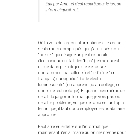
Edit par AmL : et c'est reparti pour le jargon
informatique!!! :roll:
Où tu vois du jargon informatique ? Les deux
seuls mots compliqués que j'ai utilisés sont
"buzzer" qui désigne un petit dispositif
électronique qui fait des 'bips' (terme qui est
utilisé dans plein de jeux télé et assez
couramment par ailleurs) et "led" ("del" en
français) qui signifie "diode électro-
luminescente" (on apprend ça au collège, en
cours de technologie). Et quand bien même ce
serait du jargon informatique, je vois pas où
serait le problème, vu que ce topic est un topic
technique, il faut donc employer le vocabulaire
approprié.
Faut arrêter le délire sur l'informatique
maintenant, j'en ai marre qu'on me prenne pour