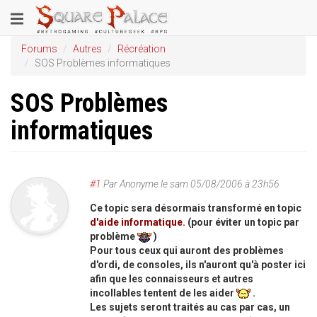
Aller
Toggle
au
contenu
navigation
Forums
Autres
Récréation
principal
SOS Problèmes informatiques
SOS Problèmes
informatiques
#1
Par
Anonyme
le
sam 05/08/2006 à 23h56
Ce topic sera désormais transformé en topic
d'aide informatique
. (pour éviter un topic par
problème
)
Pour tous ceux qui auront des problèmes
d'ordi, de consoles, ils n'auront qu'à poster ici
afin que les connaisseurs et autres
incollables tentent de les aider
.
Les sujets seront traités au cas par cas, un