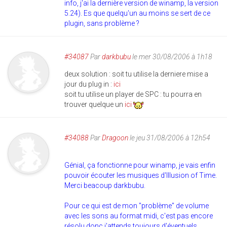
info, j'ai la dernière version de winamp, la version
5.24). Es que quelqu'un au moins se sert de ce
plugin, sans problème ?
#34087
Par
darkbubu
le mer 30/08/2006 à 1h18
deux solution : soit tu utilise la derniere mise a
jour du plug in :
ici
soit tu utilise un player de SPC : tu pourra en
trouver quelque un
ici
#34088
Par
Dragoon
le jeu 31/08/2006 à 12h54
Génial, ça fonctionne pour winamp, je vais enfin
pouvoir écouter les musiques d'Illusion of Time.
Merci beacoup darkbubu.
Pour ce qui est de mon "problème" de volume
avec les sons au format midi, c'est pas encore
résolu donc j'attends toujours d'éventuels