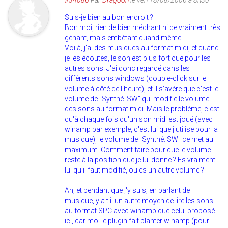
#34086
Par
Dragoon
le ven 18/08/2006 à 8h30
Suis-je bien au bon endroit ?
Bon moi, rien de bien méchant ni de vraiment très
génant, mais embètant quand même.
Voilà, j'ai des musiques au format midi, et quand
je les écoutes, le son est plus fort que pour les
autres sons. J'ai donc regardé dans les
différents sons windows (double-click sur le
volume à côté de l'heure), et il s'avère que c'est le
volume de "Synthé. SW" qui modifie le volume
des sons au format midi. Mais le problème, c'est
qu'à chaque fois qu'un son midi est joué (avec
winamp par exemple, c'est lui que j'utilise pour la
musique), le volume de "Synthé. SW" ce met au
maximum. Comment faire pour que le volume
reste à la position que je lui donne ? Es vraiment
lui qu'il faut modifié, ou es un autre volume ?
Ah, et pendant que j'y suis, en parlant de
musique, y a t'il un autre moyen de lire les sons
au format SPC avec winamp que celui proposé
ici, car moi le plugin fait planter winamp (pour