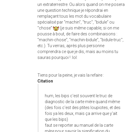
un extraterrestre. Ou alors quand on me posera
une question technique je répondrai en
remplaçant tous les mot du vocabulaire
spécialisé par "machin", "truc", "bidule" ou
"chose"
(je suis même capable, si on me
pousse à bout, de faire des combinaisons :
"machin-chose", "machin-bidule", "bidule-truc",
etc.). Tu verras, après plus personne
comprendra ce que je dis, mais au moins tu
sauras pourquoi ! :lol:
Tiens pour la peine, je vais la refaire :
Citation
hum, les bips c'est souvent le truc de
diagnostic de la carte mère quand même
(des fois c'est des ptites loupiotes, et des
fois ya les deux, mais ça arrive que y'ait
que les bips)
faut se reporter au manuel de la carte
mère pour savoir la signification du