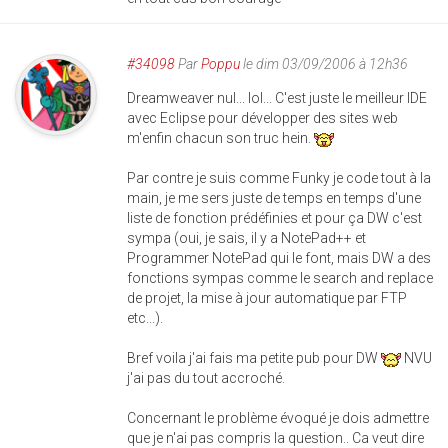
#34098
Par
Poppu
le dim 03/09/2006 à 12h36
Dreamweaver nul... lol... C'est juste le meilleur IDE
avec Eclipse pour développer des sites web
m'enfin chacun son truc hein.
Par contre je suis comme Funky je code tout à la
main, je me sers juste de temps en temps d'une
liste de fonction prédéfinies et pour ça DW c'est
sympa (oui, je sais, il y a NotePad++ et
Programmer NotePad qui le font, mais DW a des
fonctions sympas comme le search and replace
de projet, la mise à jour automatique par FTP
etc...).
Bref voila j'ai fais ma petite pub pour DW
NVU
j'ai pas du tout accroché.
Concernant le problème évoqué je dois admettre
que je n'ai pas compris la question.. Ca veut dire