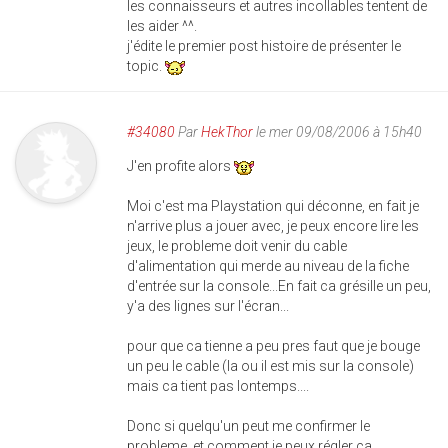
les connaisseurs et autres incollables tentent de
les aider ^^.
j'édite le premier post histoire de présenter le
topic.
#34080
Par
HekThor
le mer 09/08/2006 à 15h40
J'en profite alors
Moi c'est ma Playstation qui déconne, en fait je
n'arrive plus a jouer avec, je peux encore lire les
jeux, le probleme doit venir du cable
d'alimentation qui merde au niveau de la fiche
d'entrée sur la console...En fait ca grésille un peu,
y'a des lignes sur l'écran...
pour que ca tienne a peu pres faut que je bouge
un peu le cable (la ou il est mis sur la console)
mais ca tient pas lontemps....
Donc si quelqu'un peut me confirmer le
probleme, et comment je peux régler ca...