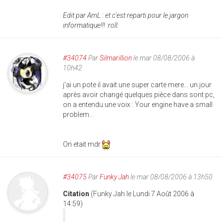
Edit par AmL : et c'est reparti pour le jargon
informatique!!! :roll:
#34074
Par
Silmarillion
le mar 08/08/2006 à
10h42
j'ai un pote il avait une super carte mere... un jour
après avoir changé quelques pièce dans sont pc,
on a entendu une voix : Your engine have a small
problem...
On etait mdr
#34075
Par
Funky Jah
le mar 08/08/2006 à 13h50
Citation
(Funky Jah le Lundi 7 Août 2006 à
14:59)