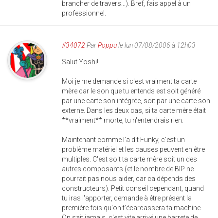
brancher de travers...). Bref, fais appel à un
professionnel.
#34072
Par
Poppu
le lun 07/08/2006 à 12h03
Salut Yoshi!
Moi je me demande si c'est vraiment ta carte
mère car le son que tu entends est soit généré
par une carte son intégrée, soit par une carte son
externe. Dans les deux cas, si ta carte mère était
**vraiment** morte, tu n'entendrais rien.
Maintenant comme l'a dit Funky, c'est un
problème matériel et les causes peuvent en être
multiples. C'est soit ta carte mère soit un des
autres composants (et le nombre de BIP ne
pourrait pas nous aider, car ca dépends des
constructeurs). Petit conseil cependant, quand
tu iras l'apporter, demande à être présent la
première fois qu'on t'écarcassera ta machine.
On sait jamais, c'est vite arrivé une barrete de