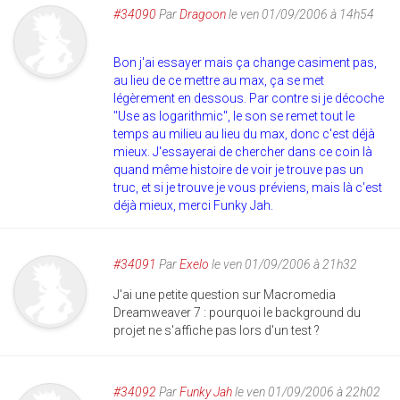
#34090
Par
Dragoon
le ven 01/09/2006 à 14h54
Bon j'ai essayer mais ça change casiment pas,
au lieu de ce mettre au max, ça se met
légèrement en dessous. Par contre si je décoche
"Use as logarithmic", le son se remet tout le
temps au milieu au lieu du max, donc c'est déjà
mieux. J'essayerai de chercher dans ce coin là
quand même histoire de voir je trouve pas un
truc, et si je trouve je vous préviens, mais là c'est
déjà mieux, merci Funky Jah.
#34091
Par
Exelo
le ven 01/09/2006 à 21h32
J'ai une petite question sur Macromedia
Dreamweaver 7 : pourquoi le background du
projet ne s'affiche pas lors d'un test ?
#34092
Par
Funky Jah
le ven 01/09/2006 à 22h02