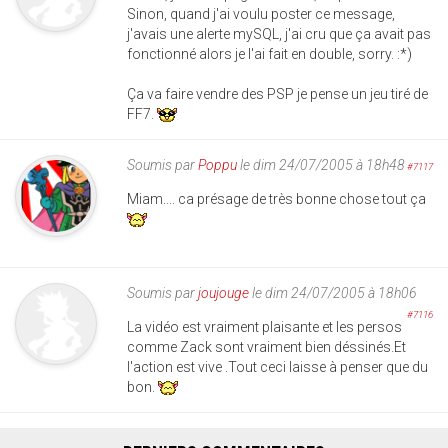
Sinon, quand j'ai voulu poster ce message,
j'avais une alerte mySQL, j'ai cru que ça avait pas
fonctionné alors je l'ai fait en double, sorry. :*)
Ça va faire vendre des PSP je pense un jeu tiré de
FF7.
Soumis par
Poppu
le dim 24/07/2005 à 18h48
#7117
Miam.... ca présage de très bonne chose tout ça
Soumis par
joujouge
le dim 24/07/2005 à 18h06
#7116
La vidéo est vraiment plaisante et les persos
comme Zack sont vraiment bien déssinés.Et
l'action est vive .Tout ceci laisse à penser que du
bon.