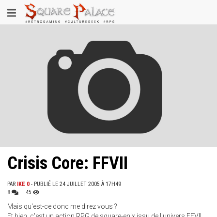
Aller
Toggle
au
contenu
navigation
principal
Crisis Core: FFVII
PAR
IKE 0
- PUBLIÉ LE 24 JUILLET 2005 À 17H49
8
45
Mais qu'est-ce donc me direz vous ?
Et bien, c'est un action RPG de square-enix issu de l'univers FFVII.