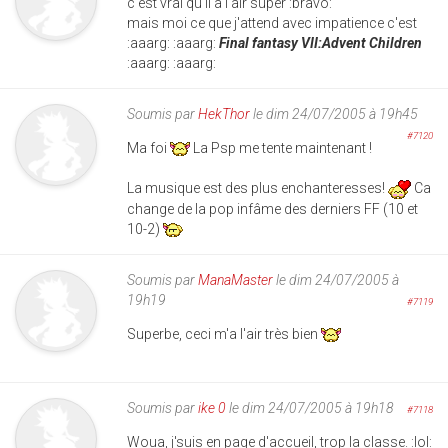
c'est vrai qu'il a l'air super :bravo:
mais moi ce que j'attend avec impatience c'est
:aaarg: :aaarg:
Final fantasy VII:Advent Children
:aaarg: :aaarg:
Soumis par
HekThor
le dim 24/07/2005 à 19h45
#7120
Ma foi
La Psp me tente maintenant !
La musique est des plus enchanteresses!
Ca
change de la pop infâme des derniers FF (10 et
10-2)
Soumis par
ManaMaster
le dim 24/07/2005 à
19h19
#7119
Superbe, ceci m'a l'air très bien
Soumis par
ike 0
le dim 24/07/2005 à 19h18
#7118
Woua, j'suis en page d'accueil, trop la classe. :lol: