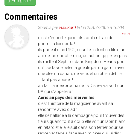
Enregistrer
Commentaires
Soumis par
HaluKard
le lun 25/07/2005 à 16h04
#7123
c'est n'importe quoi !!! ils sont en train de
pourrir la licence la !
ils partent d'un RPG , ensuite ils font un film , un
animé, un shoot'em up, un action rpg, et en plus
ils mettent Sephirot dans Kingdom Hearts pour
qu'il se fasse peter la gueule par un gamin avec
une clée un canard nerveux et un chien débile
... faut pas abuser !
au fait l'année prochaine ils Disney va sortir un
DA qui s'appellera :
Aéris au pays des merveilles
c'est l'histoire de la magicienne avant sa
rencontre avec clad :
elle se ballade a la campagne pour trouver des
fleurs quand tout a coup elle voit un lapin blanc
en retard et elle le suit dans son terrier pour se
retrouver face a face avec mickey qui lui dis :