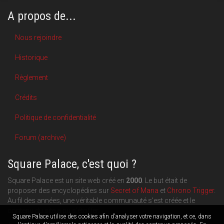
A propos de...
Nous rejoindre
Historique
Règlement
Crédits
Politique de confidentialité
Forum (archive)
Square Palace, c'est quoi ?
Square Palace est un site web créé en
2000
. Le but était de
proposer des encyclopédies sur
Secret of Mana
et
Chrono Trigger
.
Au fil des années, une véritable communauté s'est créée et le
contenu du site a pu s'étoffer.
Square Palace utilise des cookies afin d'analyser votre navigation, et ce, dans