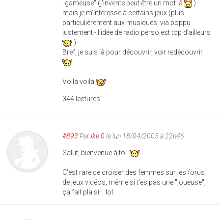
"gameuse" (j'invente peut être un mot là
)
mais je m'intéresse à certains jeux (plus
particulièrement aux musiques, via poppu
justement - l'idée de radio perso est top d'ailleurs
)
Bref, je suis là pour découvrir, voir redécouvrir
Voila voila
344 lectures
#893
Par
ike 0
le lun 18/04/2005 à 22h46
Salut, bienvenue à toi.
C'est rare de croiser des femmes sur les forus
de jeux vidéos, même si t'es pas une "joueuse",
ça fait plaisir. :lol: