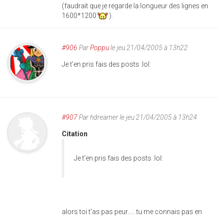
(faudrait que je regarde la longueur des lignes en
1600*1200
).
#906
Par
Poppu
le jeu 21/04/2005 à 13h22
Je t'en pris fais des posts :lol:
#907
Par
hdreamer
le jeu 21/04/2005 à 13h24
Citation
Je t'en pris fais des posts :lol:
alors toi t'as pas peur..... tu me connais pas en