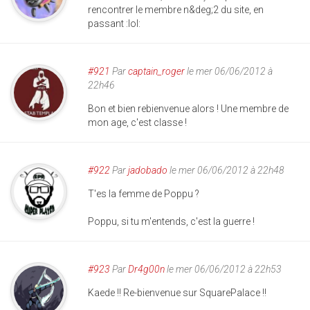
rencontrer le membre n&deg;2 du site, en
passant :lol:
#921
Par
captain_roger
le mer 06/06/2012 à
22h46
Bon et bien rebienvenue alors ! Une membre de
mon age, c'est classe !
#922
Par
jadobado
le mer 06/06/2012 à 22h48
T'es la femme de Poppu ?
Poppu, si tu m'entends, c'est la guerre !
#923
Par
Dr4g00n
le mer 06/06/2012 à 22h53
Kaede !! Re-bienvenue sur SquarePalace !!