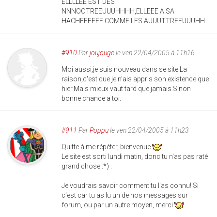
ELLLLEE EST DES
NNNOOTREEUUUHHHH,ELLEEE A SA
HACHEEEEEE COMME LES AUUUTTREEUUUHH
#910
Par
joujouge
le ven 22/04/2005 à 11h16
Moi aussi,je suis nouveau dans se site.La
raison,c'est que je n'ais appris son existence que
hier.Mais mieux vaut tard que jamais.Sinon
bonne chance a toi.
#911
Par
Poppu
le ven 22/04/2005 à 11h23
Quitte à me répéter, bienvenue
Le site est sorti lundi matin, donc tu n'as pas raté
grand chose :*) .
Je voudrais savoir comment tu l'as connu! Si
c'est car tu as lu un de nos messages sur
forum, ou par un autre moyen, merci