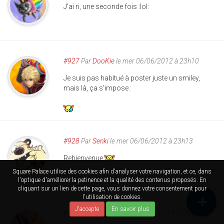
J'ai ri, une seconde fois :lol:
#927
Par
DooKie
le mer 06/06/2012 à 23h10
Je suis pas habitué à poster juste un smiley,
mais là, ça s'impose :
#928
Par
Senki
le mer 06/06/2012 à 23h13
Rebienvenue
Square Palace utilise des cookies afin d'analyser votre navigation, et ce, dans
l'optique d'améliorer la petinence et la qualité des contenus proposés. En
cliquant sur un lien de cette page, vous donnez votre consentement pour
l'utilisation de cookies.
J'accepte
En savoir plus
#929
Par
Kaede
le mer 06/06/2012 à 23h16