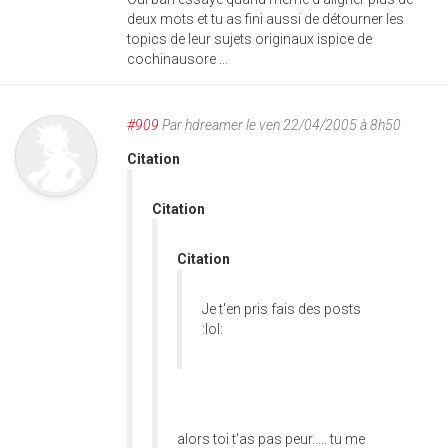
deux mots et tu as fini aussi de détourner les
topics de leur sujets originaux ispice de
cochinausore ...
#909
Par
hdreamer
le ven 22/04/2005 à 8h50
Citation
Citation
Citation
Je t'en pris fais des posts
:lol:
alors toi t'as pas peur..... tu me