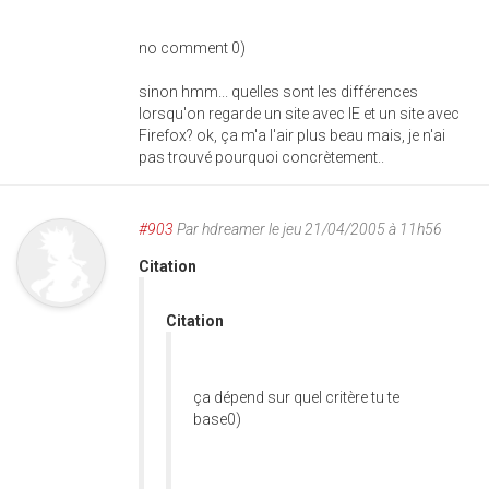
no comment 0)
sinon hmm... quelles sont les différences
lorsqu'on regarde un site avec IE et un site avec
Firefox? ok, ça m'a l'air plus beau mais, je n'ai
pas trouvé pourquoi concrètement..
#903
Par
hdreamer
le jeu 21/04/2005 à 11h56
Citation
Citation
ça dépend sur quel critère tu te
base0)