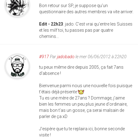
Bon retour sur SP, je suppose qu'un
questionnaire des autres membres va vite arriver.
Edit - 22h23
: jado: C'est vrai qu'entre les Suisses
et les milf toi, tu passes pas par quatre
chemins...
#917
Par
jadobado
le mer 06/06/2012 à 22h20
tu peux même dire depuis 2005, ça fait 7ans
d'absence !
Bienvenue parmi nous une nouvelle fois puisque
t'étais déjà présente
Tu es une mère de 27ans ? Dommage, j'aime
bien les femmes un peu plus jeune d'ordinaire,
mais bon t'as un gosse, ça serai malsain de
parler de ça xD
J'espère que tu te replaira ici, bonne seconde
visite !