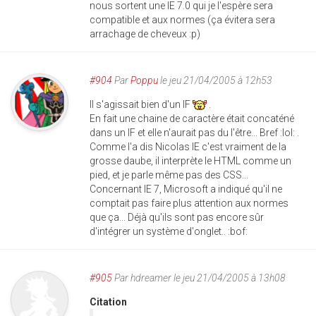
nous sortent une IE 7.0 qui je l'espère sera
compatible et aux normes (ça évitera sera
arrachage de cheveux :p)
#904
Par
Poppu
le jeu 21/04/2005 à 12h53
Il s'agissait bien d'un IF
.
En fait une chaine de caractère était concaténé
dans un IF et elle n'aurait pas du l'être... Bref :lol: .
Comme l'a dis Nicolas IE c'est vraiment de la
grosse daube, il interprète le HTML comme un
pied, et je parle même pas des CSS...
Concernant IE 7, Microsoft a indiqué qu'il ne
comptait pas faire plus attention aux normes
que ça... Déjà qu'ils sont pas encore sûr
d'intégrer un système d'onglet.. :bof:
#905
Par
hdreamer
le jeu 21/04/2005 à 13h08
Citation