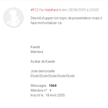
#912
Par
HaluKard
le dim 28/08/2005 à 22h30
Désolé d'upper ton topic de presentation mais il
faut immortaliser ca
Kaede
Membre
Avatar de Kaede
Jolie demoiselle
Etoile Etoile Etoile Etoile Etoile
Messages :
1664
Membre n° : 4
Inscrit le : 18 Avril 2005