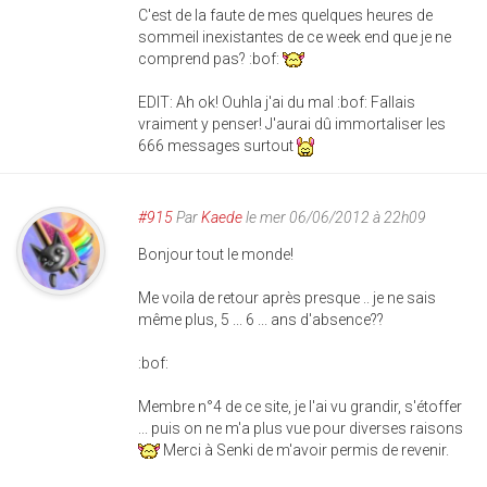
C'est de la faute de mes quelques heures de
sommeil inexistantes de ce week end que je ne
comprend pas? :bof:
EDIT: Ah ok! Ouhla j'ai du mal :bof: Fallais
vraiment y penser! J'aurai dû immortaliser les
666 messages surtout
#915
Par
Kaede
le mer 06/06/2012 à 22h09
Bonjour tout le monde!
Me voila de retour après presque .. je ne sais
même plus, 5 ... 6 ... ans d'absence??
:bof:
Membre n°4 de ce site, je l'ai vu grandir, s'étoffer
... puis on ne m'a plus vue pour diverses raisons
Merci à Senki de m'avoir permis de revenir.