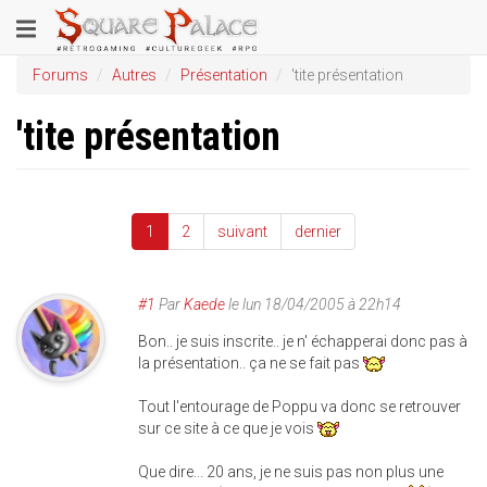
Aller
Toggle
au
contenu
navigation
Forums
Autres
Présentation
'tite présentation
principal
'tite présentation
1
2
suivant
dernier
#1
Par
Kaede
le
lun 18/04/2005 à 22h14
Bon.. je suis inscrite.. je n' échapperai donc pas à
la présentation.. ça ne se fait pas
Tout l'entourage de Poppu va donc se retrouver
sur ce site à ce que je vois
Que dire... 20 ans, je ne suis pas non plus une