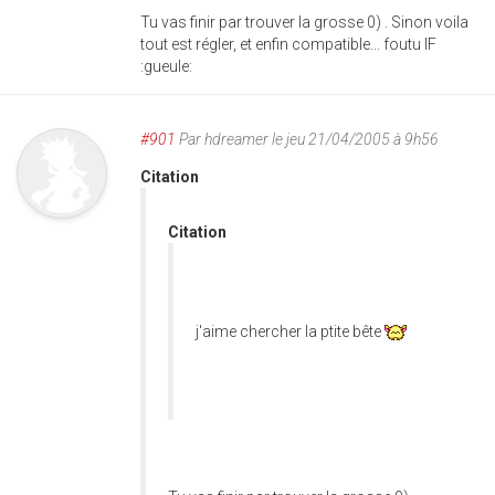
Tu vas finir par trouver la grosse 0) . Sinon voila
tout est régler, et enfin compatible... foutu IF
:gueule:
#901
Par
hdreamer
le jeu 21/04/2005 à 9h56
Citation
Citation
j'aime chercher la ptite bête