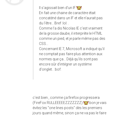
Il s'agissait bien d'un IF
.
En fait une chaine de caractère était
concaténé dans un IF et elle n'aurait pas
du l'être... Bref :lol: .
Comme l'a dis Nicolas IE c'est vraiment
de la grosse daube, il interprète le HTML
comme un pied, et je parle même pas des
CSS...
Concernant IE 7, Microsoft a indiqué qu'il
ne comptait pas faire plus attention aux
normes que ça... Déjà qu'ils sont pas
encore sûr d'intégrer un système
d'onglet.. :bof:
c'est bien , comme ça firefox progressera
(FireFox RULLEEEEEZZZZZZZ)
bon je vais
évitez les "one lines posts" dès les premiers
jours quand même, sinon ça ne va pas le faire