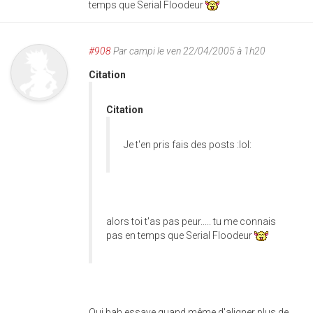
temps que Serial Floodeur
#908
Par
campi
le ven 22/04/2005 à 1h20
Citation
Citation
Je t'en pris fais des posts :lol:
alors toi t'as pas peur..... tu me connais
pas en temps que Serial Floodeur
Oui bah essaye quand même d'aligner plus de