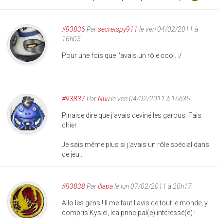
#93836
Par
secretspy911
le ven 04/02/2011 à
16h05
Pour une fois que j'avais un rôle cool. :/
#93837
Par
Nuu
le ven 04/02/2011 à 16h35
Pinaise dire que j'avais deviné les garous. Fais
chier.
Je sais même plus si j'avais un rôle spécial dans
ce jeu...
#93838
Par
illapa
le lun 07/02/2011 à 20h17
Allo les gens ! Il me faut l'avis de tout le monde, y
compris Kysiel, lea principal(e) intéressé(e) !