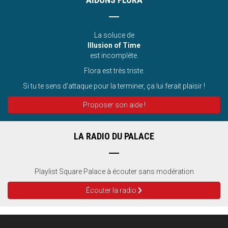
La soluce de
Illusion of Time
est incomplète.
Flora est très triste.
Si tu te sens d’attaque pour la terminer, ça lui ferait plaisir !
Proposer son aide !
LA RADIO DU PALACE
Playlist Square Palace à écouter sans modération
Écouter la radio