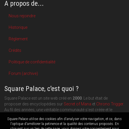
A propos de...
Nous rejoindre
Historique
Règlement
Crédits
Politique de confidentialité
Forum (archive)
Square Palace, c'est quoi ?
Square Palace est un site web créé en
2000
. Le but était de
proposer des encyclopédies sur
Secret of Mana
et
Chrono Trigger
.
Au fil des années, une véritable communauté s'est créée et le
contenu du site a pu s'étoffer.
Square Palace utilise des cookies afin d'analyser votre navigation, et ce, dans
Aujourd'hui, Square Palace c'est aussi une plateforme de blogging
l'optique d'améliorer la petinence et la qualité des contenus proposés. En
cliquant sur un lien de cette page, vous donnez votre consentement pour