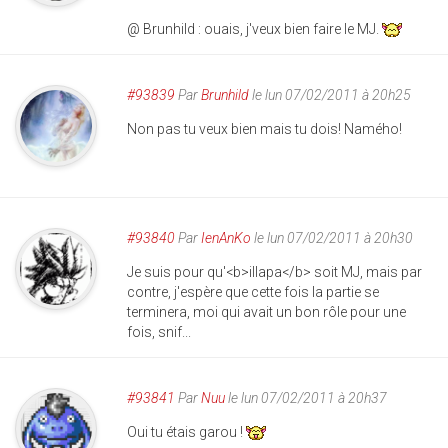
@ Brunhild : ouais, j'veux bien faire le MJ.
#93839
Par
Brunhild
le lun 07/02/2011 à 20h25
Non pas tu veux bien mais tu dois! Namého!
#93840
Par
IenAnKo
le lun 07/02/2011 à 20h30
Je suis pour qu'<b>illapa</b> soit MJ, mais par
contre, j'espère que cette fois la partie se
terminera, moi qui avait un bon rôle pour une
fois, snif...
#93841
Par
Nuu
le lun 07/02/2011 à 20h37
Oui tu étais garou !