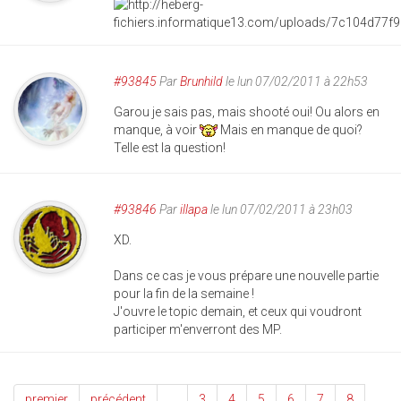
#93845
Par
Brunhild
le lun 07/02/2011 à 22h53
Garou je sais pas, mais shooté oui! Ou alors en
manque, à voir
Mais en manque de quoi?
Telle est la question!
#93846
Par
illapa
le lun 07/02/2011 à 23h03
XD.
Dans ce cas je vous prépare une nouvelle partie
pour la fin de la semaine !
J'ouvre le topic demain, et ceux qui voudront
participer m'enverront des MP.
premier
précédent
…
3
4
5
6
7
8