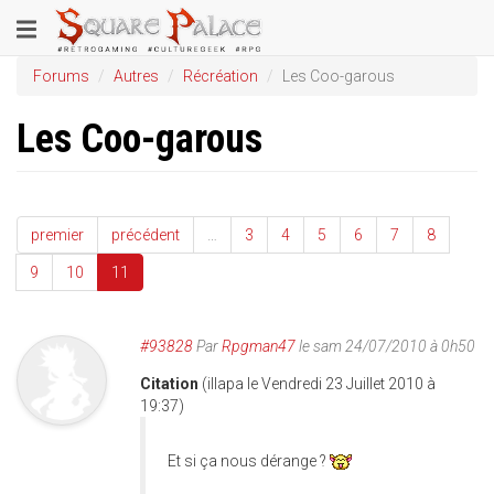
Aller
Toggle
au
contenu
navigation
Forums
Autres
Récréation
Les Coo-garous
principal
Les Coo-garous
premier
précédent
…
3
4
5
6
7
8
9
10
11
#93828
Par
Rpgman47
le sam 24/07/2010 à 0h50
Citation
(illapa le Vendredi 23 Juillet 2010 à
19:37)
Et si ça nous dérange ?