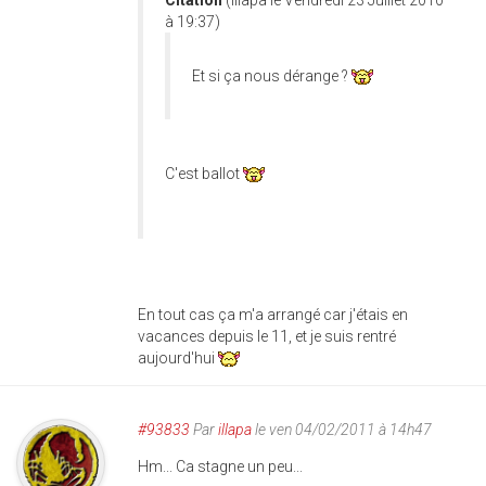
Citation
(illapa le Vendredi 23 Juillet 2010
à 19:37)
Et si ça nous dérange ?
C'est ballot
En tout cas ça m'a arrangé car j'étais en
vacances depuis le 11, et je suis rentré
aujourd'hui
#93833
Par
illapa
le ven 04/02/2011 à 14h47
Hm... Ca stagne un peu...