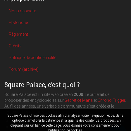
Nous rejoindre
Historique
Règlement
Crédits
Politique de confidentialité
Forum (archive)
Square Palace, c'est quoi ?
Square Palace est un site web créé en
2000
. Le but était de
proposer des encyclopédies sur
Secret of Mana
et
Chrono Trigger
.
Au fil des années, une véritable communauté s'est créée et le
contenu du site a pu s'étoffer.
Square Palace utilise des cookies afin d'analyser votre navigation, et ce, dans
l'optique d'améliorer la petinence et la qualité des contenus proposés. En
Aujourd'hui, Square Palace c'est aussi une plateforme de blogging
cliquant sur un lien de cette page, vous donnez votre consentement pour
orientée
RPG
,
Retrogaming
et
culture geek
: chacun publie ce
l'utilisation de cookies.