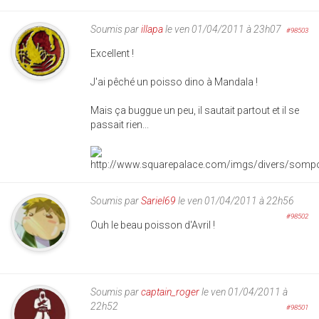
Soumis par
illapa
le ven 01/04/2011 à 23h07
#98503
Excellent !
J'ai pêché un poisso dino à Mandala !
Mais ça buggue un peu, il sautait partout et il se
passait rien...
Soumis par
Sariel69
le ven 01/04/2011 à 22h56
#98502
Ouh le beau poisson d'Avril !
Soumis par
captain_roger
le ven 01/04/2011 à
22h52
#98501