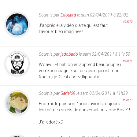
Soumis par
Edouard
le sam 02/04/2011 à 22h02
#98515
J'apprécie la vidéo d'arte qui est faut
l'avouer bien imaginée !
Soumis par
jadobado
le sam 02/04/2011 à 11h50
#98514
Woaw... Et bah on en apprend beaucoup en
votre compagnie sur des jeux qui ont mon
&acirc;ge. C'est assez flippant x)
Soumis par
Sariel69
le sam 02/04/2011 à 11h39
#98513
Enorme le poisson: "nous avions toujours
les mêmes sujets de conversation: José Bové" !
J'ai adoré xD