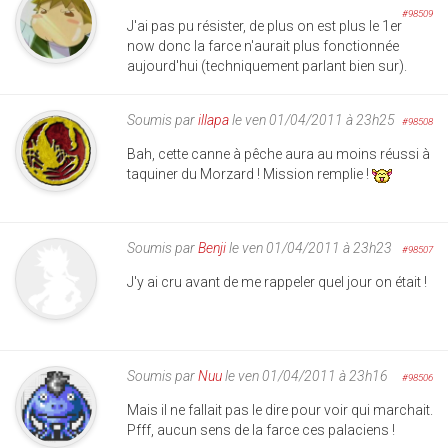
#98509
J'ai pas pu résister, de plus on est plus le 1er
now donc la farce n'aurait plus fonctionnée
aujourd'hui (techniquement parlant bien sur).
Soumis par
illapa
le ven 01/04/2011 à 23h25
#98508
Bah, cette canne à pêche aura au moins réussi à
taquiner du Morzard ! Mission remplie !
Soumis par
Benji
le ven 01/04/2011 à 23h23
#98507
J'y ai cru avant de me rappeler quel jour on était !
Soumis par
Nuu
le ven 01/04/2011 à 23h16
#98506
Mais il ne fallait pas le dire pour voir qui marchait.
Pfff, aucun sens de la farce ces palaciens !