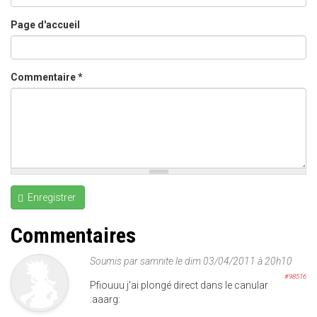
Page d'accueil
Commentaire
*
Enregistrer
Commentaires
Soumis par
samnite
le dim 03/04/2011 à 20h10
#98516
Pfiouuu j'ai plongé direct dans le canular
:aaarg: