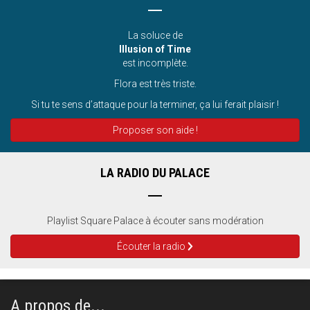
La soluce de
Illusion of Time
est incomplète.
Flora est très triste.
Si tu te sens d’attaque pour la terminer, ça lui ferait plaisir !
Proposer son aide !
LA RADIO DU PALACE
Playlist Square Palace à écouter sans modération
Écouter la radio
A propos de...