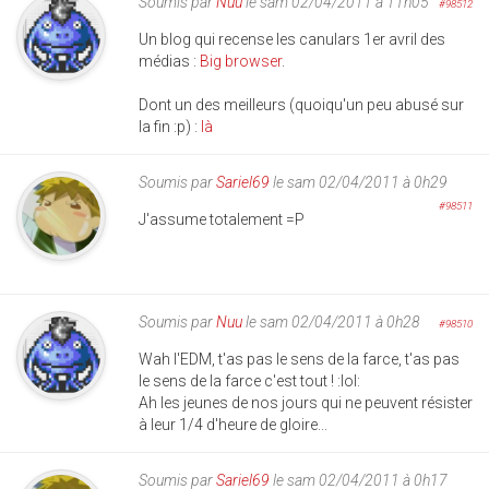
Soumis par
Nuu
le sam 02/04/2011 à 11h05
#98512
Un blog qui recense les canulars 1er avril des
médias :
Big browser
.
Dont un des meilleurs (quoiqu'un peu abusé sur
la fin :p) :
là
Soumis par
Sariel69
le sam 02/04/2011 à 0h29
#98511
J'assume totalement =P
Soumis par
Nuu
le sam 02/04/2011 à 0h28
#98510
Wah l'EDM, t'as pas le sens de la farce, t'as pas
le sens de la farce c'est tout ! :lol:
Ah les jeunes de nos jours qui ne peuvent résister
à leur 1/4 d'heure de gloire...
Soumis par
Sariel69
le sam 02/04/2011 à 0h17