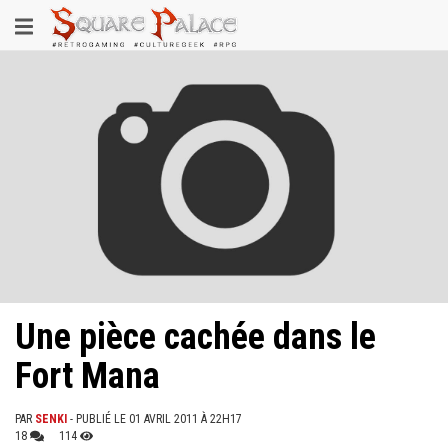
Aller
Toggle
au
contenu
navigation
principal
Une pièce cachée dans le
Fort Mana
PAR
SENKI
- PUBLIÉ LE 01 AVRIL 2011 À 22H17
18
114