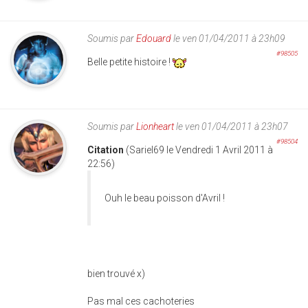
Soumis par
Edouard
le ven 01/04/2011 à 23h09
#98505
Belle petite histoire !
Soumis par
Lionheart
le ven 01/04/2011 à 23h07
#98504
Citation
(Sariel69 le Vendredi 1 Avril 2011 à
22:56)
Ouh le beau poisson d'Avril !
bien trouvé x)
Pas mal ces cachoteries