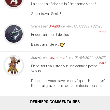
La canne à pêche est la 9ème arme Mana !
Super travail Senki !
Soumis par
Dr4g00n
le ven 01/04/2011 à 22h25
#98500
Encore un secret de plus !!
Beau travail Senki.
Soumis par
Lievro-man
le ven 01/04/2011 à 22h23
#98499
Eh bé, tout ça juste pour une canne à pêche
:woua:
Par contre vous n'avez essayé qu'au Haut-pays?
Il pourrait y avoir des secrets enfouis sous mer
DERNIERS COMMENTAIRES