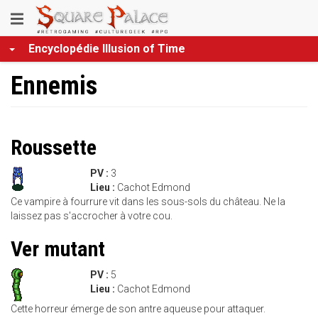
Aller
Toggle
au
contenu
navigation
Encyclopédie Illusion of Time
principal
Ennemis
Roussette
PV :
3
Lieu :
Cachot Edmond
Ce vampire à fourrure vit dans les sous-sols du château. Ne la
laissez pas s'accrocher à votre cou.
Ver mutant
PV :
5
Lieu :
Cachot Edmond
Cette horreur émerge de son antre aqueuse pour attaquer.