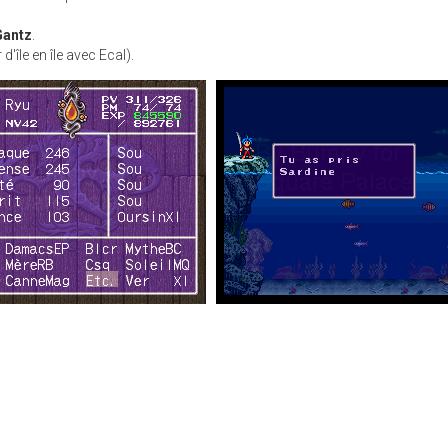
Gantz
.
'île en île avec Ecal).