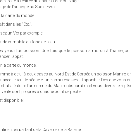
e droite à l'entrée du château de Fort Nage.
ge de l'auberge au Sud d'Evrai.
 la carte du monde.
t dans les "Etc.".
lisez un Ver par exemple.
conde immobile au fond de l'eau.
les yeux d'un poisson. Une fois que le poisson a mordu à l'hameçon
ancer l'appât.
 la carte du monde.
comme à celui à deux cases au Nord-Est de Corséa un poisson Maniro arr
 avec le lieu de pêche et une armurerie sera disponible. Dès que vous qui
bat aléatoire l'armurerie du Maniro disparaîtra et vous devrez le repê
 la vente sont propres à chaque point de pêche.
t disponible :
ntinent en partant de la Caverne de la Baleine.