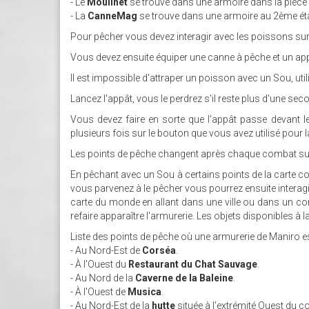
- Le
Moulinet
se trouve dans une armoire dans la pièce d
- La
CanneMag
se trouve dans une armoire au 2ème éta
Pour pêcher vous devez interagir avec les poissons sur
Vous devez ensuite équiper une canne à pêche et un appâ
Il est impossible d'attraper un poisson avec un Sou, uti
Lancez l'appât, vous le perdrez s'il reste plus d'une se
Vous devez faire en sorte que l'appât passe devant 
plusieurs fois sur le bouton que vous avez utilisé pour l
Les points de pêche changent après chaque combat sur
En pêchant avec un Sou à certains points de la carte 
vous parvenez à le pêcher vous pourrez ensuite interagir
carte du monde en allant dans une ville ou dans un com
refaire apparaître l'armurerie. Les objets disponibles à
Liste des points de pêche où une armurerie de Maniro es
- Au Nord-Est de
Corséa
.
- À l'Ouest du
Restaurant du Chat Sauvage
.
- Au Nord de la
Caverne de la Baleine
.
- À l'Ouest de
Musica
.
- Au Nord-Est de la
hutte
située à l'extrémité Ouest du co