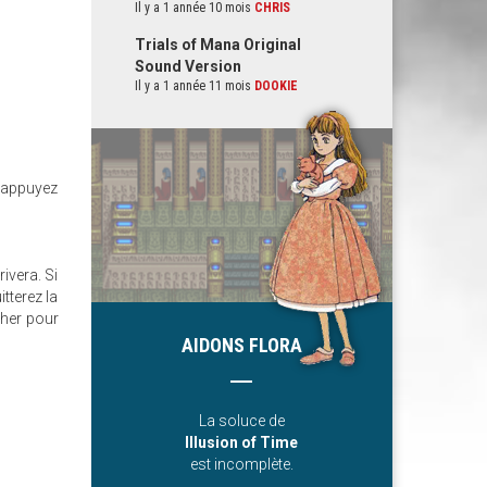
Il y a 1 année 10 mois
CHRIS
Trials of Mana Original
Sound Version
Il y a 1 année 11 mois
DOOKIE
 appuyez
ivera. Si
tterez la
cher pour
AIDONS FLORA
La soluce de
Illusion of Time
est incomplète.