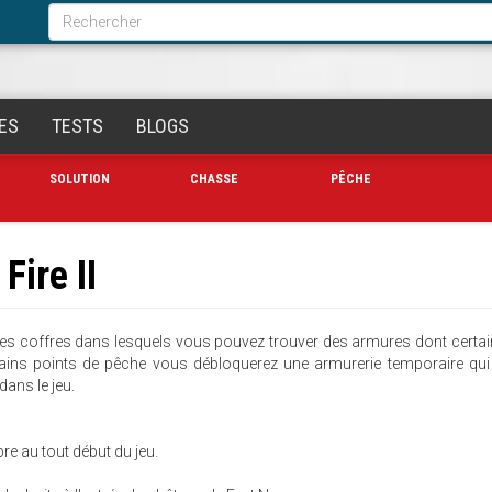
Formulaire
de
Rechercher
recherche
ES
TESTS
BLOGS
SOLUTION
CHASSE
PÊCHE
Fire II
des coffres dans lesquels vous pouvez trouver des armures dont certa
rtains points de pêche vous débloquerez une armurerie temporaire qu
ans le jeu.
e au tout début du jeu.