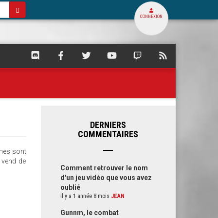
CONNEXION
SQUARE
SQUARE
SQUARE
SQUARE
SQUARE
FLUX
PALACE
PALACE
PALACE
PALACE
PALACE
RSS
SUR
SUR
SUR
SUR
SUR
DE
DISCORD
FACEBOOK
TWITTER
YOUTUBE
TWITCH
SQUARE
PALACE
DERNIERS
COMMENTAIRES
ines sont
i vend de
Comment retrouver le nom
d'un jeu vidéo que vous avez
oublié
Il y a 1 année 8 mois
JEAN
Gunnm, le combat