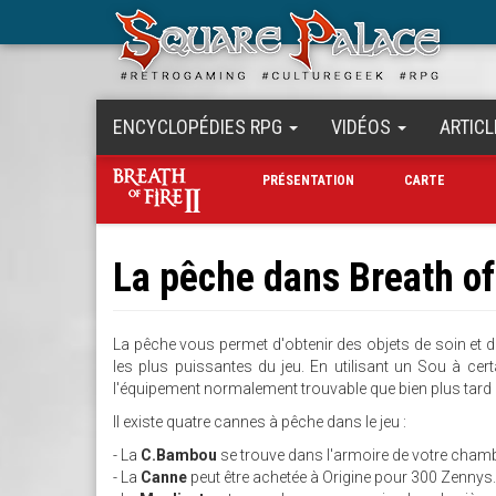
Aller
au
contenu
principal
ENCYCLOPÉDIES RPG
VIDÉOS
ARTICL
PRÉSENTATION
CARTE
La pêche dans Breath of 
La pêche vous permet d'obtenir des objets de soin et 
les plus puissantes du jeu. En utilisant un Sou à ce
l'équipement normalement trouvable que bien plus tard d
Il existe quatre cannes à pêche dans le jeu :
- La
C.Bambou
se trouve dans l'armoire de votre chambr
- La
Canne
peut être achetée à Origine pour 300 Zennys.