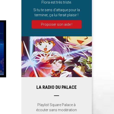
Flora est très triste.
Si tu te sens d’attaque pour la
terminer, ça lui ferait plaisir !
Proposer son aide !
LA RADIO DU PALACE
Playlist Square Palace à
écouter sans modération