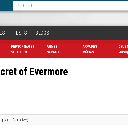
Formulaire
de
Rechercher
recherche
ES
TESTS
BLOGS
PERSONNAGES
ARMES
ARMURES
OBJE
SOLUTION
SECRETS
MÉDIAS
MUSI
cret of Evermore
guette Curative)