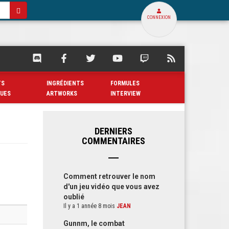
CONNEXION
SQUARE
SQUARE
SQUARE
SQUARE
SQUARE
FLUX
PALACE
PALACE
PALACE
PALACE
PALACE
RSS
SUR
SUR
SUR
SUR
SUR
DE
TS
INGRÉDIENTS
FORMULES
DISCORD
FACEBOOK
TWITTER
YOUTUBE
TWITCH
SQUARE
QUES
ARTWORKS
INTERVIEW
PALACE
DERNIERS
COMMENTAIRES
Comment retrouver le nom
d'un jeu vidéo que vous avez
oublié
Il y a 1 année 8 mois
JEAN
Gunnm, le combat