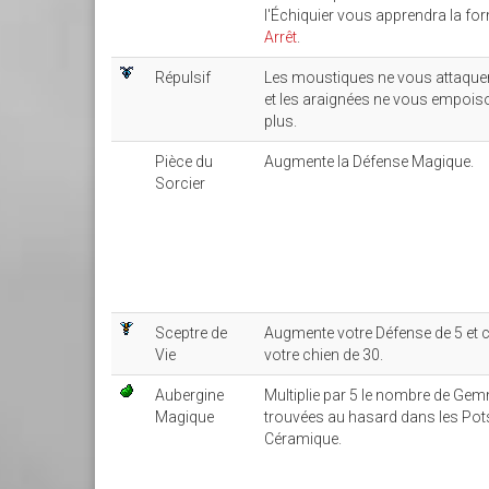
l'Échiquier vous apprendra la fo
Arrêt
.
Répulsif
Les moustiques ne vous attaque
et les araignées ne vous empois
plus.
Pièce du
Augmente la Défense Magique.
Sorcier
Sceptre de
Augmente votre Défense de 5 et c
Vie
votre chien de 30.
Aubergine
Multiplie par 5 le nombre de Ge
Magique
trouvées au hasard dans les Pot
Céramique.