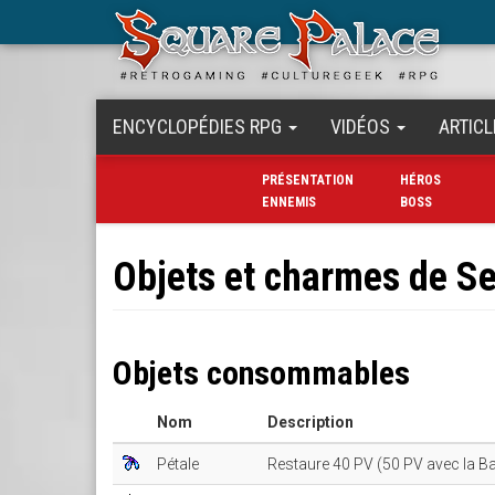
Aller
au
contenu
principal
ENCYCLOPÉDIES RPG
VIDÉOS
ARTICL
PRÉSENTATION
HÉROS
ENNEMIS
BOSS
Objets et charmes de Se
Objets consommables
Nom
Description
Pétale
Restaure 40 PV (50 PV avec la Ba