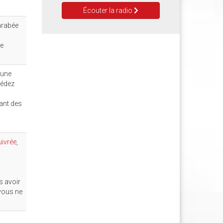
Écouter la radio
arabée
de
 une
sédez
ant des
uivrée
,
s avoir
 vous ne