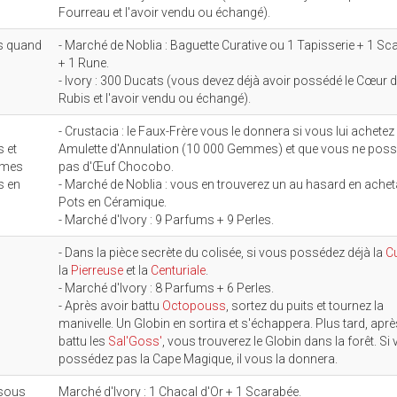
Fourreau et l'avoir vendu ou échangé).
is quand
- Marché de Noblia : Baguette Curative ou 1 Tapisserie + 1 Sc
+ 1 Rune.
- Ivory : 300 Ducats (vous devez déjà avoir possédé le Cœur 
Rubis et l'avoir vendu ou échangé).
- Crustacia : le Faux-Frère vous le donnera si vous lui achetez
 et
Amulette d'Annulation (10 000 Gemmes) et que vous ne pos
mmes
pas d'Œuf Chocobo.
s en
- Marché de Noblia : vous en trouverez un au hasard en achet
Pots en Céramique.
- Marché d'Ivory : 9 Parfums + 9 Perles.
- Dans la pièce secrète du colisée, si vous possédez déjà la
C
la
Pierreuse
et la
Centuriale
.
- Marché d'Ivory : 8 Parfums + 6 Perles.
- Après avoir battu
Octopouss
, sortez du puits et tournez la
manivelle. Un Globin en sortira et s'échappera. Plus tard, aprè
battu les
Sal'Goss'
, vous trouverez le Globin dans la forêt. Si
possédez pas la Cape Magique, il vous la donnera.
 sous
Marché d'Ivory : 1 Chacal d'Or + 1 Scarabée.