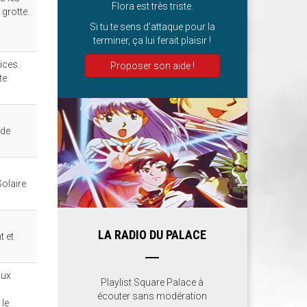
Flora est très triste.
 grotte.
Si tu te sens d’attaque pour la
terminer, ça lui ferait plaisir !
ices.
Proposer son aide !
te
 de
Solaire
LA RADIO DU PALACE
t et
aux
Playlist Square Palace à
écouter sans modération
 le