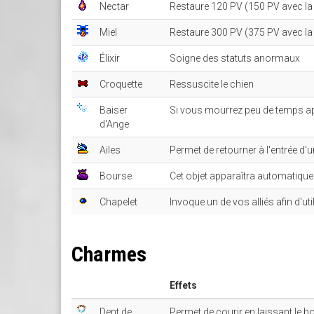
Nectar
Restaure 120 PV (150 PV avec la 
Miel
Restaure 300 PV (375 PV avec la 
Élixir
Soigne des statuts anormaux
Croquette
Ressuscite le chien
Baiser
Si vous mourrez peu de temps aprè
d'Ange
Ailes
Permet de retourner à l'entrée d'
Bourse
Cet objet apparaîtra automatique
Chapelet
Invoque un de vos alliés afin d'ut
Charmes
Effets
Dent de
Permet de courir en laissant le b