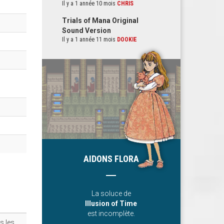
Il y a 1 année 10 mois
CHRIS
Trials of Mana Original
Sound Version
Il y a 1 année 11 mois
DOOKIE
AIDONS FLORA
La soluce de
Illusion of Time
est incomplète.
s les