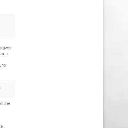
s avoir
 vous
 une
.
ez une
ne