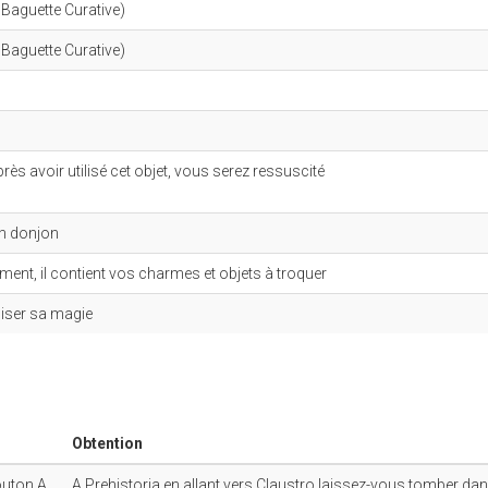
Baguette Curative)
Baguette Curative)
s avoir utilisé cet objet, vous serez ressuscité
un donjon
ment, il contient vos charmes et objets à troquer
iliser sa magie
Obtention
outon A
A Prehistoria en allant vers Claustro laissez-vous tomber dan