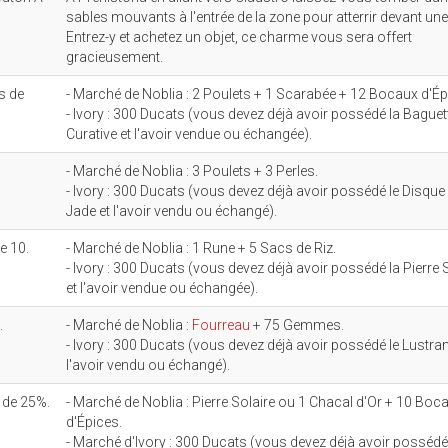
sables mouvants à l'entrée de la zone pour atterrir devant une
Entrez-y et achetez un objet, ce charme vous sera offert
gracieusement.
ts de
- Marché de Noblia : 2 Poulets + 1 Scarabée + 12 Bocaux d'Ép
- Ivory : 300 Ducats (vous devez déjà avoir possédé la Baguet
Curative et l'avoir vendue ou échangée).
- Marché de Noblia : 3 Poulets + 3 Perles.
- Ivory : 300 Ducats (vous devez déjà avoir possédé le Disque
Jade et l'avoir vendu ou échangé).
e 10.
- Marché de Noblia : 1 Rune + 5 Sacs de Riz.
- Ivory : 300 Ducats (vous devez déjà avoir possédé la Pierre 
et l'avoir vendue ou échangée).
.
- Marché de Noblia :
Fourreau
+ 75 Gemmes.
- Ivory : 300 Ducats (vous devez déjà avoir possédé le Lustran
l'avoir vendu ou échangé).
 de 25%.
- Marché de Noblia : Pierre Solaire ou 1 Chacal d'Or + 10 Boc
d'Épices.
- Marché d'Ivory : 300 Ducats (vous devez déjà avoir possédé