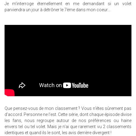
Je m'interroge éternellement en me demandant si un volet
parviendra un jour à détrôner le 7ème dans mon coeur...
Que pensez-vous de mon classement ? Vous n'êtes sûrement pas
d'accord. Personne ne l'est. Cette série, dont chaque épisode divise
les fans, nous regroupe autour de nos préférences ou haine
envers tel ou tel volet. Mais je n'ai que rarement vu 2 classements
identiques et quand ils le sont, les avis derrière divergent !