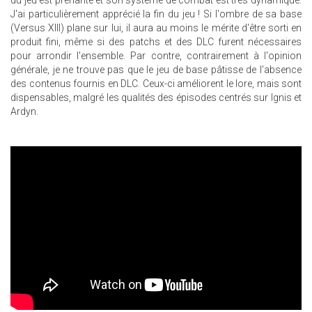
du jeu est prenante et son système de combat est très dynamique.
J'ai particulièrement apprécié la fin du jeu ! Si l'ombre de sa base
(Versus XIII) plane sur lui, il aura au moins le mérite d'être sorti en
produit fini, même si des patchs et des DLC furent nécessaires
pour arrondir l'ensemble. Par contre, contrairement à l'opinion
générale, je ne trouve pas que le jeu de base pâtisse de l'absence
des contenus fournis en DLC. Ceux-ci améliorent le lore, mais sont
dispensables, malgré les qualités des épisodes centrés sur Ignis et
Ardyn.