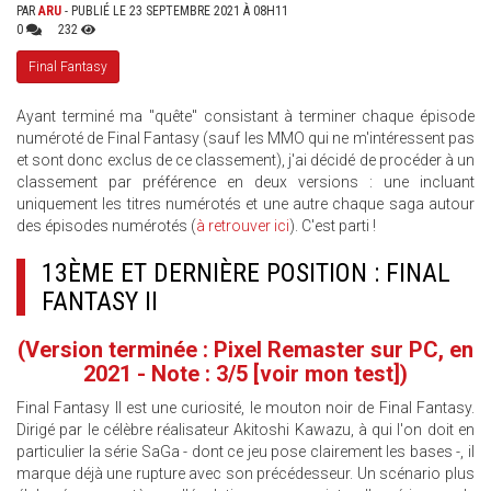
PAR
ARU
- PUBLIÉ LE 23 SEPTEMBRE 2021 À 08H11
0
232
Final Fantasy
Ayant terminé ma "quête" consistant à terminer chaque épisode
numéroté de Final Fantasy (sauf les MMO qui ne m'intéressent pas
et sont donc exclus de ce classement), j'ai décidé de procéder à un
classement par préférence en deux versions : une incluant
uniquement les titres numérotés et une autre chaque saga autour
des épisodes numérotés (
à retrouver ici
). C'est parti !
13ÈME ET DERNIÈRE POSITION : FINAL
FANTASY II
(Version terminée : Pixel Remaster sur PC, en
2021 - Note : 3/5
[voir mon test]
)
Final Fantasy II est une curiosité, le mouton noir de Final Fantasy.
Dirigé par le célèbre réalisateur Akitoshi Kawazu, à qui l'on doit en
particulier la série SaGa - dont ce jeu pose clairement les bases -, il
marque déjà une rupture avec son précédesseur. Un scénario plus