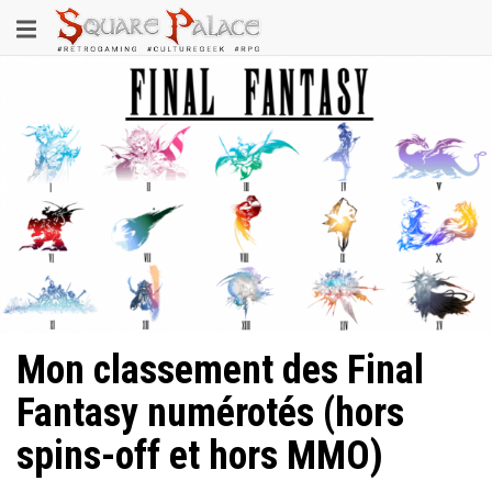
Aller
Toggle
au
contenu
navigation
principal
Mon classement des Final
Fantasy numérotés (hors
spins-off et hors MMO)