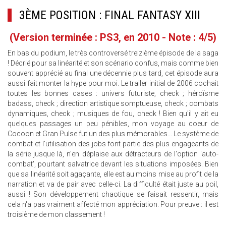
3ÈME POSITION : FINAL FANTASY XIII
(Version terminée : PS3, en 2010 - Note : 4/5)
En bas du podium, le très controversé treizième épisode de la saga
! Décrié pour sa linéarité et son scénario confus, mais comme bien
souvent apprécié au final une décennie plus tard, cet épisode aura
aussi fait monter la hype pour moi. Le trailer initial de 2006 cochait
toutes les bonnes cases : univers futuriste, check ; héroïsme
badass, check ; direction artistique somptueuse, check ; combats
dynamiques, check ; musiques de fou, check ! Bien qu'il y ait eu
quelques passages un peu pénibles, mon voyage au coeur de
Cocoon et Gran Pulse fut un des plus mémorables... Le système de
combat et l'utilisation des jobs font partie des plus engageants de
la série jusque là, n'en déplaise aux détracteurs de l'option 'auto-
combat', pourtant salvatrice devant les situations imposées. Bien
que sa linéarité soit agaçante, elle est au moins mise au profit de la
narration et va de pair avec celle-ci. La difficulté était juste au poil,
aussi ! Son développement chaotique se faisait ressentir, mais
cela n'a pas vraiment affecté mon appréciation. Pour preuve : il est
troisième de mon classement !