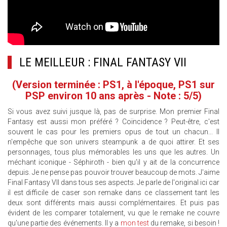
LE MEILLEUR : FINAL FANTASY VII
(Version terminée : PS1, à l'époque, PS1 sur
PSP environ 10 ans après - Note : 5/5)
Si vous avez suivi jusque là, pas de surprise. Mon premier Final
Fantasy est aussi mon préféré ? Coïncidence ? Peut-être, c'est
souvent le cas pour les premiers opus de tout un chacun... Il
n'empêche que son univers steampunk a de quoi attirer. Et ses
personnages, tous plus mémorables les uns que les autres. Un
méchant iconique - Séphiroth - bien qu'il y ait de la concurrence
depuis. Je ne pense pas pouvoir trouver beaucoup de mots. J'aime
Final Fantasy VII dans tous ses aspects. Je parle de l'original ici car
il est difficile de caser son remake dans ce classement tant les
deux sont différents mais aussi complémentaires. Et puis pas
évident de les comparer totalement, vu que le remake ne couvre
qu'une partie des événements. Il y a
mon test
du remake, si besoin !