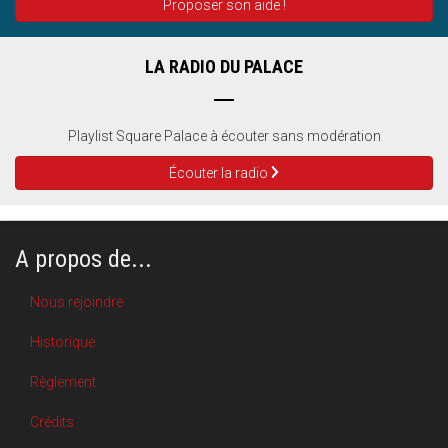
Proposer son aide !
LA RADIO DU PALACE
Playlist Square Palace à écouter sans modération
Écouter la radio
A propos de...
Nous rejoindre
Historique
Règlement
Crédits