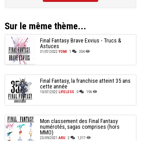
Sur le même thème...
Final Fantasy Brave Exvius - Trucs &
Astuces
31/07/2022
YOMI
1
304
Final Fantasy, la franchise atteint 35 ans
cette année
10/07/2022
LIFELESS
0
196
Mon classement des Final Fantasy
numérotés, sagas comprises (hors
MMO)
23/09/2021
ARU
2
1,317