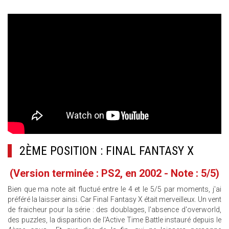
2ÈME POSITION : FINAL FANTASY X
(Version terminée : PS2, en 2002 - Note : 5/5)
Bien que ma note ait fluctué entre le 4 et le 5/5 par moments, j'ai
préféré la laisser ainsi. Car Final Fantasy X était merveilleux. Un vent
de fraicheur pour la série : des doublages, l'absence d'overworld,
des puzzles, la disparition de l'Active Time Battle instauré depuis le