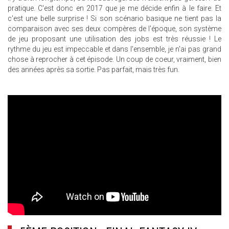
pratique. C'est donc en 2017 que je me décide enfin à le faire. Et
c'est une belle surprise ! Si son scénario basique ne tient pas la
comparaison avec ses deux compères de l'époque, son système
de jeu proposant une utilisation des jobs est très réussie ! Le
rythme du jeu est impeccable et dans l'ensemble, je n'ai pas grand
chose à reprocher à cet épisode. Un coup de coeur, vraiment, bien
des années après sa sortie. Pas parfait, mais très fun.