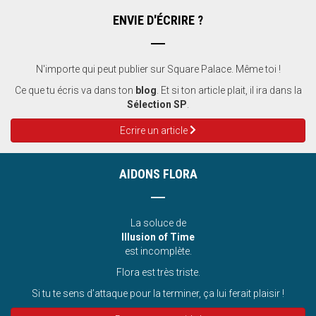
ENVIE D'ÉCRIRE ?
N'importe qui peut publier sur Square Palace. Même toi !
Ce que tu écris va dans ton
blog
. Et si ton article plait, il ira dans la
Sélection SP
.
Ecrire un article
AIDONS FLORA
La soluce de
Illusion of Time
est incomplète.
Flora est très triste.
Si tu te sens d’attaque pour la terminer, ça lui ferait plaisir !