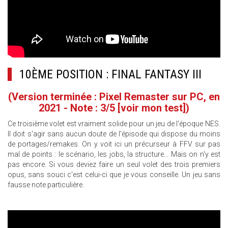
10ÈME POSITION : FINAL FANTASY III
(Version terminée : Pixel Remaster sur PC, en
2021 - Note : 3/5
[voir mon test]
)
Ce troisième volet est vraiment solide pour un jeu de l'époque NES.
Il doit s'agir sans aucun doute de l'épisode qui dispose du moins
de portages/remakes. On y voit ici un précurseur à FFV sur pas
mal de points : le scénario, les jobs, la structure... Mais on n'y est
pas encore. Si vous deviez faire un seul volet des trois premiers
opus, sans souci c'est celui-ci que je vous conseille. Un jeu sans
fausse note particulière.