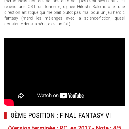
(personnalisation des actions automatiques) soit bien fichu. J'en
retiens une OST du tonnerre, signée Hitoshi Sakimoto et une
direction artistique qui me plait plutôt pas mal pour un jeu heroic
fantasy (merci les mélanges avec la science-fiction, quasi
constante dans la série, c'est un fait).
8ÈME POSITION : FINAL FANTASY VI
(Version terminée : PC, en 2017 - Note : 4/5