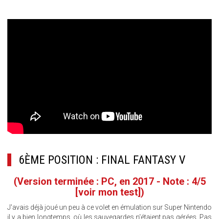
6ÈME POSITION : FINAL FANTASY V
(Version terminée : PC, en 2017 - Note : 4/5
[voir mon test]
)
J'avais déjà joué un peu à ce volet en émulation sur Super Nintendo
il y a bien longtemps, où les sauvegardes n'étaient pas gérées. Pas