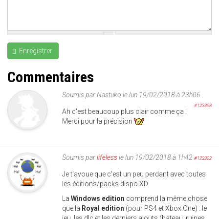
Enregistrer
Commentaires
Soumis par
Nastuko
le lun 19/02/2018 à 23h06
#123398
Ah c'est beaucoup plus clair comme ça !
Merci pour la précision
Soumis par
lifeless
le lun 19/02/2018 à 1h42
#123322
Je t'avoue que c'est un peu perdant avec toutes
les éditions/packs dispo XD
La
Windows
edition
comprend la même chose
que la
Royal
edition
(pour PS4 et Xbox One) : le
jeu, les dlc et les derniers ajouts (bateau, ruines