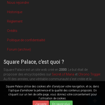
Nous rejoindre
Historique
Règlement
Crédits
Politique de confidentialité
Forum (archive)
Square Palace, c'est quoi ?
Square Palace est un site web créé en
2000
. Le but était de
proposer des encyclopédies sur
Secret of Mana
et
Chrono Trigger
.
Au fil des années, une véritable communauté s'est créée et le
contenu du site a pu s'étoffer.
Square Palace utilise des cookies afin d'analyser votre navigation, et ce, dans
Aujourd'hui, Square Palace c'est aussi une plateforme de blogging
l'optique d'améliorer la petinence et la qualité des contenus proposés. En
cliquant sur un lien de cette page, vous donnez votre consentement pour
orientée
RPG
,
Retrogaming
et
culture geek
: chacun publie ce
l'utilisation de cookies.
qu'il souhaite.
J'accepte
En savoir plus