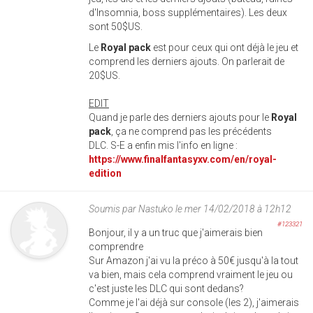
d'Insomnia, boss supplémentaires). Les deux
sont 50$US.
Le
Royal
pack
est pour ceux qui ont déjà le jeu et
comprend les derniers ajouts. On parlerait de
20$US.
EDIT
Quand je parle des derniers ajouts pour le
Royal
pack
, ça ne comprend pas les précédents
DLC. S-E a enfin mis l'info en ligne :
https://www.finalfantasyxv.com/en/royal-
edition
Soumis par
Nastuko
le mer 14/02/2018 à 12h12
#123321
Bonjour, il y a un truc que j'aimerais bien
comprendre
Sur Amazon j'ai vu la préco à 50€ jusqu'à la tout
va bien, mais cela comprend vraiment le jeu ou
c'est juste les DLC qui sont dedans?
Comme je l'ai déjà sur console (les 2), j'aimerais