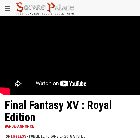
Aller
Toggle
au
contenu
navigation
principal
Final Fantasy XV : Royal
Edition
BANDE-ANNONCE
PAR
LIFELESS
- PUBLIÉ LE 16 JANVIER 2018 À 15H35