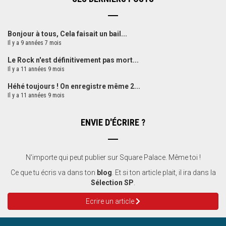
Bonjour à tous, Cela faisait un bail...
Il y a 9 années 7 mois
Le Rock n'est définitivement pas mort...
Il y a 11 années 9 mois
Héhé toujours ! On enregistre même 2...
Il y a 11 années 9 mois
ENVIE D'ÉCRIRE ?
N'importe qui peut publier sur Square Palace. Même toi !
Ce que tu écris va dans ton
blog
. Et si ton article plait, il ira dans la
Sélection SP
.
Ecrire un article