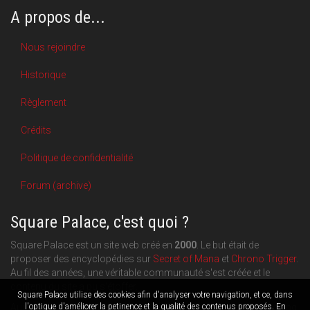
A propos de...
Nous rejoindre
Historique
Règlement
Crédits
Politique de confidentialité
Forum (archive)
Square Palace, c'est quoi ?
Square Palace est un site web créé en
2000
. Le but était de
proposer des encyclopédies sur
Secret of Mana
et
Chrono Trigger
.
Au fil des années, une véritable communauté s'est créée et le
contenu du site a pu s'étoffer.
Square Palace utilise des cookies afin d'analyser votre navigation, et ce, dans
Aujourd'hui, Square Palace c'est aussi une plateforme de blogging
l'optique d'améliorer la petinence et la qualité des contenus proposés. En