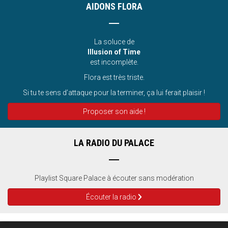
AIDONS FLORA
La soluce de
Illusion of Time
est incomplète.
Flora est très triste.
Si tu te sens d’attaque pour la terminer, ça lui ferait plaisir !
Proposer son aide !
LA RADIO DU PALACE
Playlist Square Palace à écouter sans modération
Écouter la radio