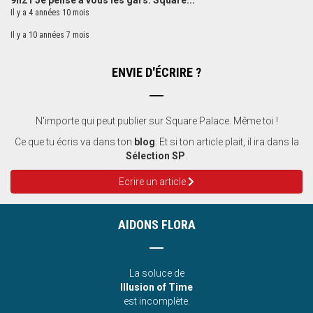
9h21 Je pense à vous les gars. Square...
Il y a 4 années 10 mois
Il y a 10 années 7 mois
ENVIE D'ÉCRIRE ?
N'importe qui peut publier sur Square Palace. Même toi !
Ce que tu écris va dans ton
blog
. Et si ton article plait, il ira dans la
Sélection SP
.
Ecrire un article
AIDONS FLORA
La soluce de
Illusion of Time
est incomplète.