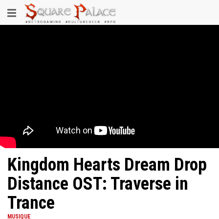
Aller
Toggle
au
contenu
navigation
principal
Kingdom Hearts Dream Drop
Distance OST: Traverse in
Trance
MUSIQUE