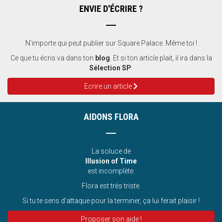
ENVIE D'ÉCRIRE ?
N'importe qui peut publier sur Square Palace. Même toi !
Ce que tu écris va dans ton
blog
. Et si ton article plait, il ira dans la
Sélection SP
.
Ecrire un article
AIDONS FLORA
La soluce de
Illusion of Time
est incomplète.
Flora est très triste.
Si tu te sens d’attaque pour la terminer, ça lui ferait plaisir !
Proposer son aide !