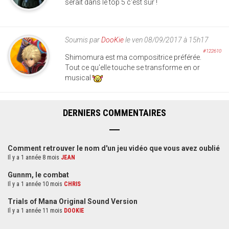
serait dans le top 5 c'est sûr !
Soumis par
DooKie
le ven 08/09/2017 à 15h17
#122610
Shimomura est ma compositrice préférée.
Tout ce qu'elle touche se transforme en or
musical
DERNIERS COMMENTAIRES
Comment retrouver le nom d'un jeu vidéo que vous avez oublié
Il y a 1 année 8 mois
JEAN
Gunnm, le combat
Il y a 1 année 10 mois
CHRIS
Trials of Mana Original Sound Version
Il y a 1 année 11 mois
DOOKIE