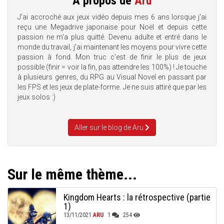
A propos de
Aru
J'ai accroché aux jeux vidéo depuis mes 6 ans lorsque j'ai
reçu une Megadrive japonaise pour Noël et depuis cette
passion ne m'a plus quitté. Devenu adulte et entré dans le
monde du travail, j'ai maintenant les moyens pour vivre cette
passion à fond. Mon truc c'est de finir le plus de jeux
possible (finir = voir la fin, pas atteindre les 100%) ! Je touche
à plusieurs genres, du RPG au Visual Novel en passant par
les FPS et les jeux de plate-forme. Je ne suis attiré que par les
jeux solos :)
Aller sur le blog de Aru
Sur le même thème...
Kingdom Hearts : la rétrospective (partie
1)
13/11/2021
ARU
1
254