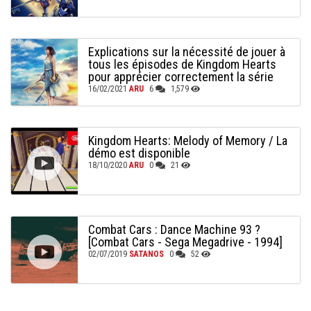
Explications sur la nécessité de jouer à
tous les épisodes de Kingdom Hearts
pour apprécier correctement la série
16/02/2021
ARU
6
1,579
Kingdom Hearts: Melody of Memory / La
démo est disponible
18/10/2020
ARU
0
21
Combat Cars : Dance Machine 93 ?
[Combat Cars - Sega Megadrive - 1994]
02/07/2019
SATANOS
0
52