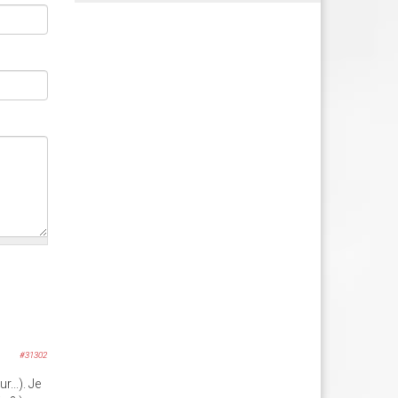
#31302
...). Je