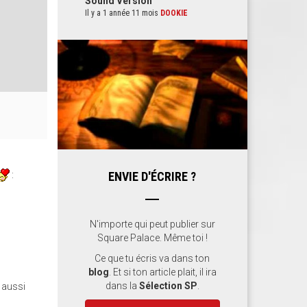
Sound Version
Il y a 1 année 11 mois
DOOKIE
:
ENVIE D'ÉCRIRE ?
N'importe qui peut publier sur
Square Palace. Même toi !
Ce que tu écris va dans ton
blog
. Et si ton article plait, il ira
dans la
Sélection SP
.
t aussi