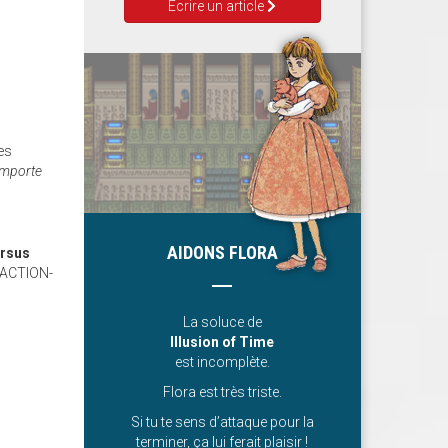
Ecrire un article
es
'importe
AIDONS FLORA
ersus
un ACTION-
La soluce de
Illusion of Time
est incomplète.
Flora est très triste.
Si tu te sens d’attaque pour la
terminer, ça lui ferait plaisir !