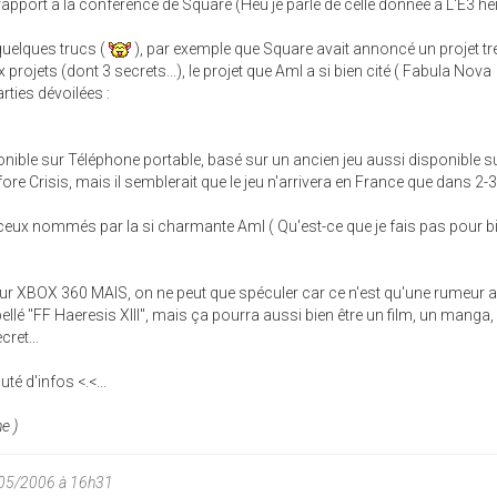
pport à la conférence de Square (Heu je parle de celle donnée à L'E3 hein 
quelques trucs (
), par exemple que Square avait annoncé un projet tr
 projets (dont 3 secrets...), le projet que Aml a si bien cité ( Fabula Nova
rties dévoilées :
nible sur Téléphone portable, basé sur un ancien jeu aussi disponible s
re Crisis, mais il semblerait que le jeu n'arrivera en France que dans 2-3
ceux nommés par la si charmante Aml ( Qu'est-ce que je fais pas pour 
sur XBOX 360 MAIS, on ne peut que spéculer car ce n'est qu'une rumeur 
ellé "FF Haeresis XIII", mais ça pourra aussi bien être un film, un manga,
cret...
uté d'infos <.<...
e )
/05/2006 à 16h31