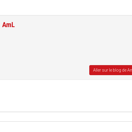
e
AmL
Aller sur le blog de 