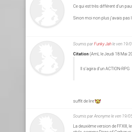
Ce qui est très différent d'un pa
Sinon moi non plus j'avais pas l
Soumis par
Funky Jah
le ven 19/
Citation
(AmL le Jeudi 18 Mai 2
Il s'agira d'un ACTION-RPG
suffit de lire
Soumis par
Anonyme
le ven 19/0
La deuxième version de FFXIII, le 
style, comme Dirge of Cerberus 