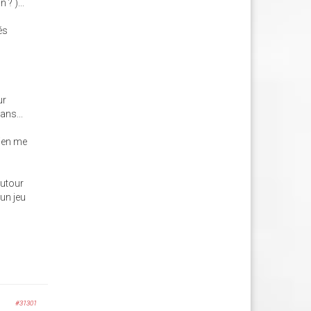
? )...
és
ur
ans...
bien me
autour
 un jeu
#31301