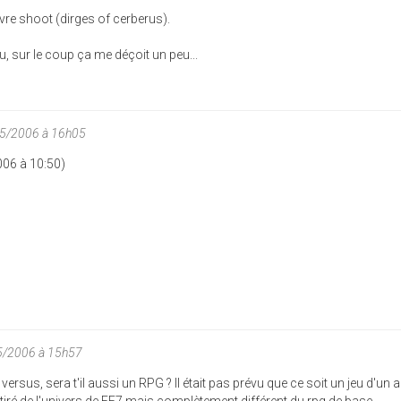
uvre shoot (dirges of cerberus).
u, sur le coup ça me déçoit un peu...
05/2006 à 16h05
006 à 10:50)
5/2006 à 15h57
versus, sera t'il aussi un RPG ? Il était pas prévu que ce soit un jeu d'un a
tiré de l'univers de FF7 mais complètement différent du rpg de base.