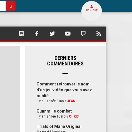
CONNEXION
SQUARE
SQUARE
SQUARE
SQUARE
SQUARE
FLUX
PALACE
PALACE
PALACE
PALACE
PALACE
RSS
SUR
SUR
SUR
SUR
SUR
DE
DISCORD
FACEBOOK
TWITTER
YOUTUBE
TWITCH
SQUARE
PALACE
DERNIERS
COMMENTAIRES
Comment retrouver le nom
d'un jeu vidéo que vous avez
oublié
Il y a 1 année 8 mois
JEAN
Gunnm, le combat
Il y a 1 année 10 mois
CHRIS
Trials of Mana Original