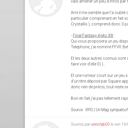
vais amener un peu d'infos par ra
Aml il me semble que t'a oublié 
particulier comprenant en fait six
Crystallis ), comprend donc 3 pa
-
Final Fantasy Agito XIII
:
Qui vous proposera un jeu dispo
Telephone, j'ai nommé FFVII: Befo
Et les deux autres connus sont 
faire voir d'elle 0) )...
Et une rumeur court sur un jeu 
d'un titre déposé par Square app
donc rien de précis, tout reste se
Bon en fait j'ai pas tellement rajo
Source : RPG ( Un Mag sympatoch
Soumis par
xenofab00
le ven 19