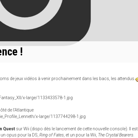
ence !
ms de jeux vidéos à venir prochainement dans les bacs, les attendus
 côté de l'Atlantique
n Quest
sur Wii (dispo dès le lancement de cette nouvelle console). Il es
un opus pour la DS,
Ring of Fates
, et un pour la Wii,
The Crystal Bearers
.