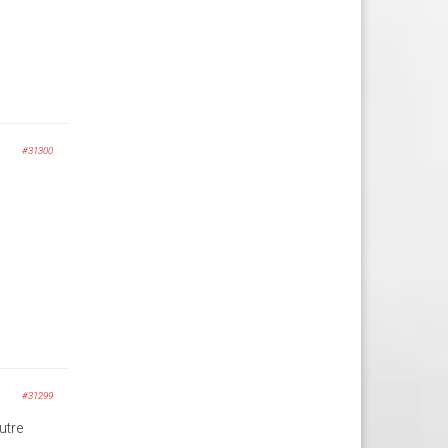
#31300
#31299
utre