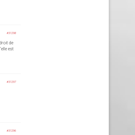
#31298
droit de
elle est
#31297
#31296