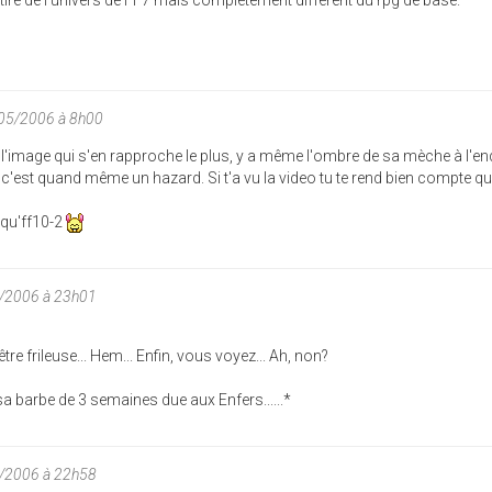
/05/2006 à 8h00
 l'image qui s'en rapproche le plus, y a même l'ombre de sa mèche à l'en
 c'est quand même un hazard. Si t'a vu la video tu te rend bien compte qu'
 qu'ff10-2
5/2006 à 23h01
être frileuse... Hem... Enfin, vous voyez... Ah, non?
 barbe de 3 semaines due aux Enfers......*
5/2006 à 22h58