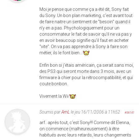
Moi je pense que comme ça a été dit, Sony fait
du Sony. Un bon plan marketing, c'est avant tout
de faire naitre un sentiment de "besoin" quand il
n'y en a pas. Phychologiquement pour un
consommateur le fait de savoir qu'il ne va pas y
en avoir beaucoup signifie qu'il faut en acheter
"vite". On va pas apprendre à Sony à faire son
métier, ils le font bien...
Enfin bon si j'étais américain, ça serait sans moi,
des PS3 qui seront morte dans 3 mois, avec un
firmware à chier pour la rétrocompatibilité, et qui
coute bonbon.
Vivement la Wii
Soumis par
AmL
le jeu 16/11/2006 à 11h52
#36141
arf.. après tout, c'est Sony!!! Comme dit Elenna,
on commence (malheureusement) à être
habitués avec leurs retards, leurs changements