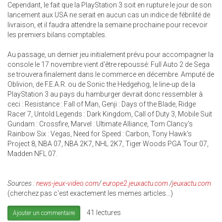
Cependant, le fait que la PlayStation 3 soit en rupture le jour de son
lancement aux USA ne serait en aucun cas un indice de fébrilité de
livraison, et il faudra attendre la semaine prochaine pour recevoir
les premiers bilans comptables.
Au passage, un dernier jeu initialement prévu pour accompagner la
console le 17 novembre vient d'être repoussé: Full Auto 2 de Sega
se trouvera finalement dans le commerce en décembre. Amputé de
Oblivion, de F.E.A.R. ou de Sonic the Hedgehog, le line-up de la
PlayStation 3 au pays du hamburger devrait donc ressembler à
ceci : Resistance : Fall of Man, Genji : Days of the Blade, Ridge
Racer 7, Untold Legends : Dark Kingdom, Call of Duty 3, Mobile Suit
Gundam : Crossfire, Marvel : Ultimate Alliance, Tom Clancy's
Rainbow Six : Vegas, Need for Speed : Carbon, Tony Hawk's
Project 8, NBA 07, NBA 2K7, NHL 2K7, Tiger Woods PGA Tour 07,
Madden NFL 07.
Sources :
news-jeux-video.com
/
europe2.jeuxactu.com
/
jeuxactu.com
(cherchez pas c'est exactement les memes articles...)
41 lectures
Ajouter un commentaire