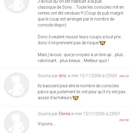
J'avoue qu'on est habituer a la pub
classique de Sony...: Toute les consoles mit en
ventes ont été vendues !!! (Coup de pub malgré
que le coup est arrenger par le nombre de
console dispo)
Donc il veulent reussir leurs coups a tout prix...
donc il ne prennent pas de risque
Mais j'avoue...que je croyais a un line up... plus...
valorisant... plus beaux... Meilleur quoi !
Soumis par
AmL
le mer 15/11/2006 à 22h53
#36139
Ils baissent peut etre le nombre de consoles
parce que justement ils ont peur qu'il n'y est pas
assez d'acheteurs
Soumis par
Elenna
le mer 15/11/2006 à 22h51
#36138
Voyons....