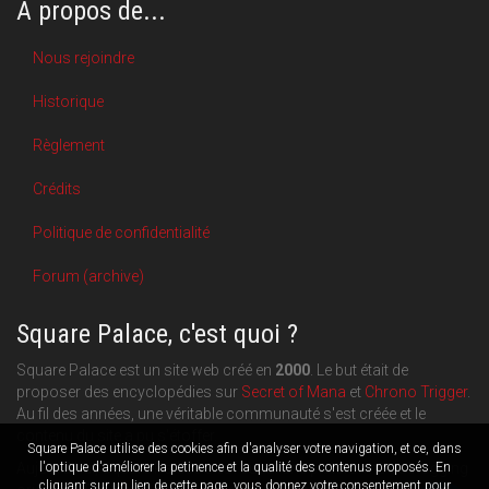
A propos de...
Nous rejoindre
Historique
Règlement
Crédits
Politique de confidentialité
Forum (archive)
Square Palace, c'est quoi ?
Square Palace est un site web créé en
2000
. Le but était de
proposer des encyclopédies sur
Secret of Mana
et
Chrono Trigger
.
Au fil des années, une véritable communauté s'est créée et le
contenu du site a pu s'étoffer.
Square Palace utilise des cookies afin d'analyser votre navigation, et ce, dans
Aujourd'hui, Square Palace c'est aussi une plateforme de blogging
l'optique d'améliorer la petinence et la qualité des contenus proposés. En
cliquant sur un lien de cette page, vous donnez votre consentement pour