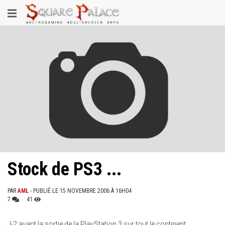
Aller
Toggle
au
contenu
navigation
principal
Stock de PS3 ...
PAR
AML
- PUBLIÉ LE 15 NOVEMBRE 2006 À 16H04
7
41
J-2 avant la sortie de la PlayStation 3 sur tout le continent