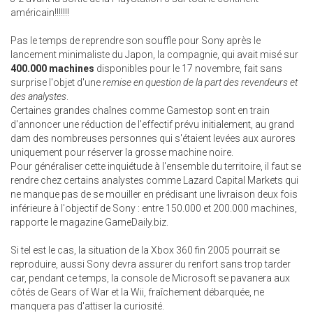
américain!!!!!!!
Pas le temps de reprendre son souffle pour Sony après le
lancement minimaliste du Japon, la compagnie, qui avait misé sur
400.000 machines
disponibles pour le 17 novembre, fait sans
surprise l'objet d'une
remise en question de la part des revendeurs et
des analystes
.
Certaines grandes chaînes comme Gamestop sont en train
d'annoncer une réduction de l'effectif prévu initialement, au grand
dam des nombreuses personnes qui s'étaient levées aux aurores
uniquement pour réserver la grosse machine noire.
Pour généraliser cette inquiétude à l'ensemble du territoire, il faut se
rendre chez certains analystes comme Lazard Capital Markets qui
ne manque pas de se mouiller en prédisant une livraison deux fois
inférieure à l'objectif de Sony : entre 150.000 et 200.000 machines,
rapporte le magazine GameDaily.biz.
Si tel est le cas, la situation de la Xbox 360 fin 2005 pourrait se
reproduire, aussi Sony devra assurer du renfort sans trop tarder
car, pendant ce temps, la console de Microsoft se pavanera aux
côtés de Gears of War et la Wii, fraîchement débarquée, ne
manquera pas d'attiser la curiosité.