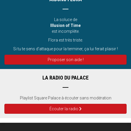
La soluce de
Illusion of Time
est incomplète.
Flora est très triste.
Si tu te sens d’attaque pour la terminer, ça lui ferait plaisir !
Proposer son aide !
LA RADIO DU PALACE
Playlist Square Palace à écouter sans modération
Écouter la radio