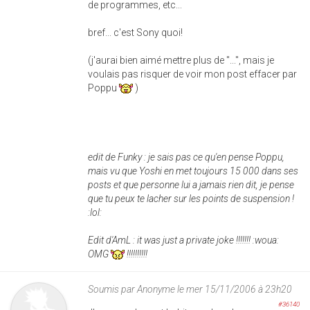
de programmes, etc...
bref... c'est Sony quoi!
(j'aurai bien aimé mettre plus de "...", mais je
voulais pas risquer de voir mon post effacer par
Poppu
)
edit de Funky : je sais pas ce qu'en pense Poppu,
mais vu que Yoshi en met toujours 15 000 dans ses
posts et que personne lui a jamais rien dit, je pense
que tu peux te lacher sur les points de suspension !
:lol:
Edit d'AmL : it was just a private joke !!!!!!! :woua:
OMG
!!!!!!!!!!
Soumis par
Anonyme
le mer 15/11/2006 à 23h20
#36140