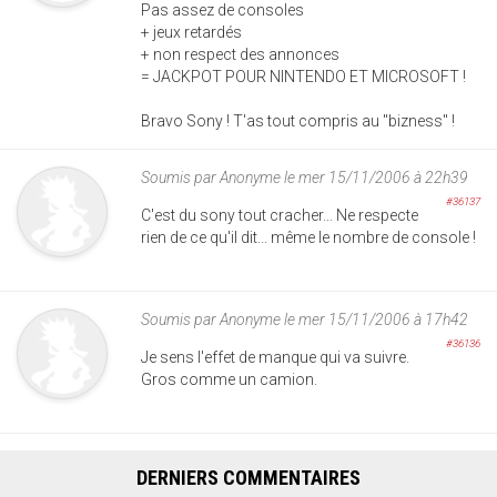
Pas assez de consoles
+ jeux retardés
+ non respect des annonces
= JACKPOT POUR NINTENDO ET MICROSOFT !
Bravo Sony ! T'as tout compris au "bizness" !
Soumis par
Anonyme
le mer 15/11/2006 à 22h39
#36137
C'est du sony tout cracher... Ne respecte
rien de ce qu'il dit... même le nombre de console !
Soumis par
Anonyme
le mer 15/11/2006 à 17h42
#36136
Je sens l'effet de manque qui va suivre.
Gros comme un camion.
DERNIERS COMMENTAIRES