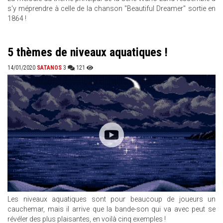
s'y méprendre à celle de la chanson "Beautiful Dreamer" sortie en
1864 !
5 thèmes de niveaux aquatiques !
14/01/2020
SATANOS
3
121
Les niveaux aquatiques sont pour beaucoup de joueurs un
cauchemar, mais il arrive que la bande-son qui va avec peut se
révéler des plus plaisantes, en voilà cinq exemples !