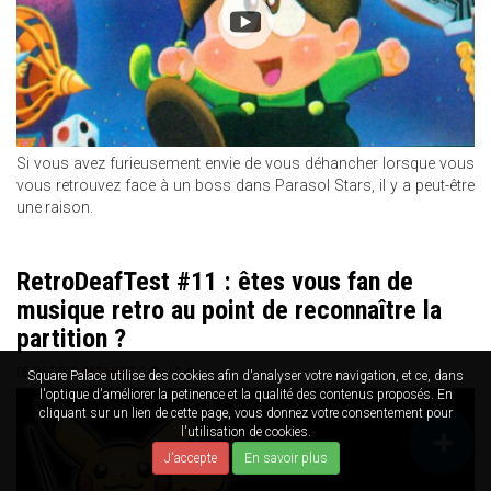
Si vous avez furieusement envie de vous déhancher lorsque vous
vous retrouvez face à un boss dans Parasol Stars, il y a peut-être
une raison.
RetroDeafTest #11 : êtes vous fan de
musique retro au point de reconnaître la
partition ?
05/06/2018
SATANOS
0
19
Square Palace utilise des cookies afin d'analyser votre navigation, et ce, dans
l'optique d'améliorer la petinence et la qualité des contenus proposés. En
cliquant sur un lien de cette page, vous donnez votre consentement pour
l'utilisation de cookies.
J'accepte
En savoir plus