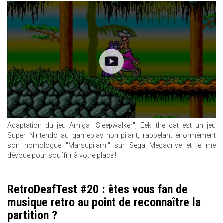
Adaptation du jeu Amiga "Sleepwalker", Eek! the cat est un jeu
Super Nintendo au gameplay horripilant, rappelant énormément
son homologue "Marsupilami" sur Sega Megadrive et je me
dévoue pour souffrir à votre place !
RetroDeafTest #20 : êtes vous fan de
musique retro au point de reconnaître la
partition ?