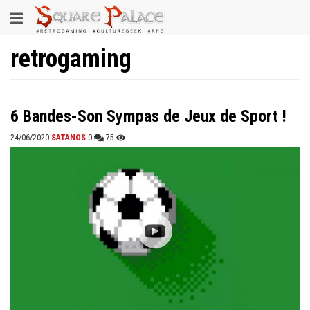
Aller
Toggle
au
contenu
navigation
principal
retrogaming
6 Bandes-Son Sympas de Jeux de Sport !
24/06/2020
SATANOS
0
75