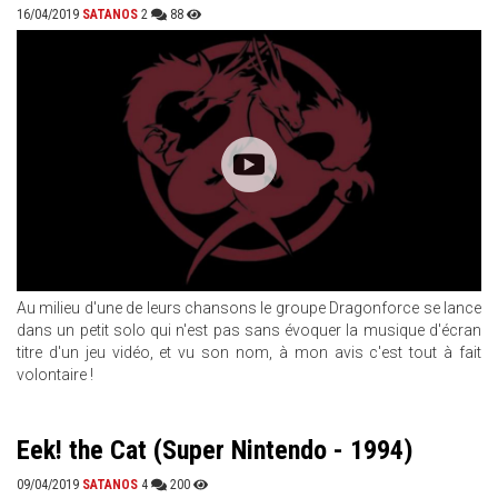
16/04/2019
SATANOS
2
88
Au milieu d'une de leurs chansons le groupe Dragonforce se lance
dans un petit solo qui n'est pas sans évoquer la musique d'écran
titre d'un jeu vidéo, et vu son nom, à mon avis c'est tout à fait
volontaire !
Eek! the Cat (Super Nintendo - 1994)
09/04/2019
SATANOS
4
200