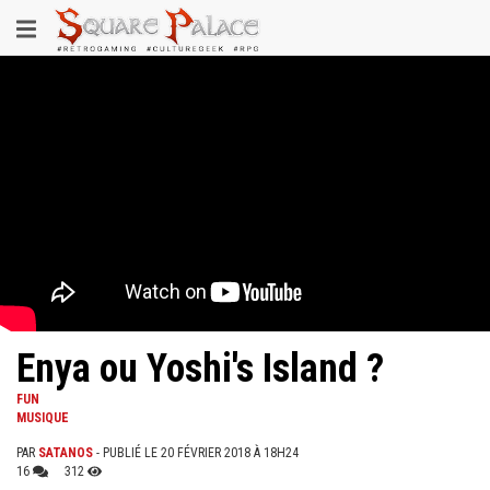
Aller
Toggle
au
contenu
navigation
principal
Enya ou Yoshi's Island ?
FUN
MUSIQUE
PAR
SATANOS
- PUBLIÉ LE 20 FÉVRIER 2018 À 18H24
16
312