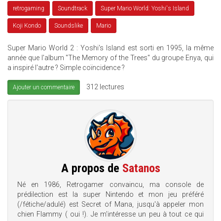
retrogaming
Soundtrack
Super Mario World: Yoshi's Island
Koji Kondo
Soundslike
Mario
Super Mario World 2 : Yoshi's Island est sorti en 1995, la même
année que l'album "The Memory of the Trees" du groupe Enya, qui
a inspiré l'autre ? Simple coïncidence ?
312 lectures
Ajouter un commentaire
A propos de
Satanos
Né en 1986, Retrogamer convaincu, ma console de
prédilection est la super Nintendo et mon jeu préféré
(/fétiche/adulé) est Secret of Mana, jusqu'à appeler mon
chien Flammy ( oui !). Je m'intéresse un peu à tout ce qui