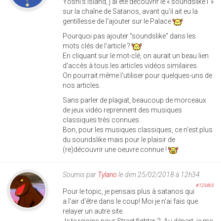
Yoshi's Island, j'ai été découvrir le « soundslike1 »
sur la chaîne de Satanos, avant qu'il ait eu la
gentillesse de l'ajouter sur le Palace
Pourquoi pas ajouter "soundslike" dans les
mots clés de l'article ?
En cliquant sur le mot-clé, on aurait un beau lien
d'accès à tous les articles vidéos similaires.
On pourrait même l'utiliser pour quelques-uns de
nos articles.
Sans parler de plagiat, beaucoup de morceaux
de jeux vidéo reprennent des musiques
classiques très connues.
Bon, pour les musiques classiques, ce n'est plus
du soundslike mais pour le plaisir de
(re)découvrir une oeuvre connue !
Soumis par
Tylano
le dim 25/02/2018 à 12h34
#123463
Pour le topic, je pensais plus à satanos qui
a l'air d'être dans le coup! Moi je n'ai fais que
relayer un autre site.