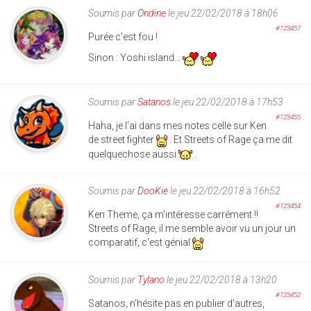
Soumis par
Ondine
le jeu 22/02/2018 à 18h06
#123457
Purée c'est fou !
Sinon : Yoshi island...
Soumis par
Satanos
le jeu 22/02/2018 à 17h53
#123455
Haha, je l'ai dans mes notes celle sur Ken
de street fighter
. Et Streets of Rage ça me dit
quelquechose aussi
.
Soumis par
DooKie
le jeu 22/02/2018 à 16h52
#123454
Ken Theme, ça m'intéresse carrément !!
Streets of Rage, il me semble avoir vu un jour un
comparatif, c'est génial
Soumis par
Tylano
le jeu 22/02/2018 à 13h20
#123452
Satanos, n'hésite pas en publier d'autres,