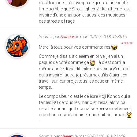
c'est toujours très sympa ce genre d'anecdote!
Il me semble que Street fighter 2 " ken theme" est
inspiré d'une chanson et aussi des musiques
des streets of rage!
Soumis par
Satanos
le mar 20/02/2018 à 23h15
#123439
Merci à tous pour vos commentaires
Comme je disais à cleeem en privé, j'en ai un
paquet de côté comme ça
, là c'est sorti la
même année donc difficile de savoir si y'en a un
qui a inspiré l'autre, je présume qu'ils étaient en
travail sur leur projet tous les deux en même
temps.
Le compositeur c'est le célèbre Koji Kondo qui a
fait les BO de tous les mario et zelda, alors ça
serait étonnant qu'il connaisse personnellement
une chanteuse irlandaise mais sait-on jamais
.
Soumis par
cleeem
le mar 20/02/2018 à 21h48