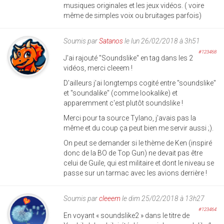
musiques originales et les jeux vidéos. ( voire
même de simples voix ou bruitages parfois)
Soumis par
Satanos
le lun 26/02/2018 à 3h51
#123468
J'ai rajouté "Soundslike" en tag dans les 2
vidéos, merci cleeem !
D'ailleurs j'ai longtemps cogité entre "soundslike"
et "soundalike" (comme lookalike) et
apparemment c'est plutôt soundslike !
Merci pour ta source Tylano, j'avais pas la
même et du coup ça peut bien me servir aussi ;).
On peut se demander si le thème de Ken (inspiré
donc de la BO de Top Gun) ne devait pas être
celui de Guile, qui est militaire et dont le niveau se
passe sur un tarmac avec les avions derrière !
Soumis par
cleeem
le dim 25/02/2018 à 13h27
#123464
En voyant « soundslike2 » dans le titre de