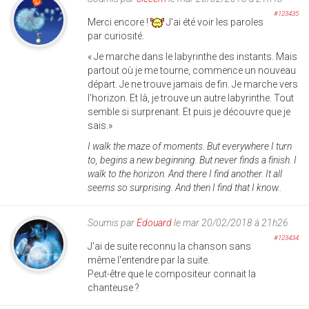
#123435
Merci encore !
J'ai été voir les paroles
par curiosité.
« Je marche dans le labyrinthe des instants. Mais
partout où je me tourne, commence un nouveau
départ. Je ne trouve jamais de fin. Je marche vers
l'horizon. Et là, je trouve un autre labyrinthe. Tout
semble si surprenant. Et puis je découvre que je
sais.»
I walk the maze of moments. But everywhere I turn
to, begins a new beginning. But never finds a finish. I
walk to the horizon. And there I find another. It all
seems so surprising. And then I find that I know..
Soumis par
Edouard
le mar 20/02/2018 à 21h26
#123434
J'ai de suite reconnu la chanson sans
même l'entendre par la suite.
Peut-être que le compositeur connait la
chanteuse ?