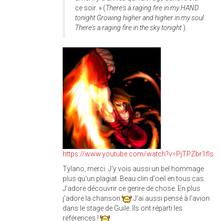
ce soir. » (
There's a raging fire in my HAND
tonight Growing higher and higher in my soul
There's a raging fire in the sky tonight
).
sure_your_ken_by_idiotba
https://www.youtube.com/watch?v=PjTPZbr1fIs
Tylano, merci. J'y vois aussi un bel hommage
plus qu'un plagiat. Beau clin d'oeil en tous cas.
J'adore découvrir ce genre de chose. En plus
j'adore la chanson
J'ai aussi pensé à l'avion
dans le stage de Guile. Ils ont réparti les
références !