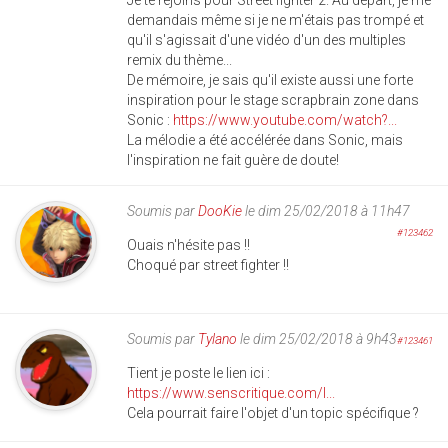
Je te rejoins pour Street fighter 2. Au départ, je me
demandais même si je ne m'étais pas trompé et
qu'il s'agissait d'une vidéo d'un des multiples
remix du thème...
De mémoire, je sais qu'il existe aussi une forte
inspiration pour le stage scrapbrain zone dans
Sonic :
https://www.youtube.com/watch?...
La mélodie a été accélérée dans Sonic, mais
l'inspiration ne fait guère de doute!
Soumis par
DooKie
le dim 25/02/2018 à 11h47
#123462
Ouais n'hésite pas !!
Choqué par street fighter !!
Soumis par
Tylano
le dim 25/02/2018 à 9h43
#123461
Tient je poste le lien ici :
https://www.senscritique.com/l...
Cela pourrait faire l'objet d'un topic spécifique ?