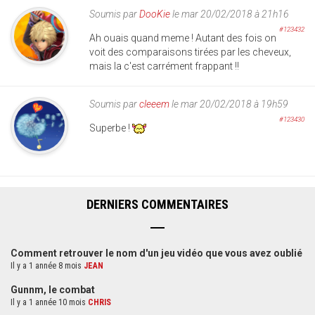
Soumis par
DooKie
le mar 20/02/2018 à 21h16
#123432
Ah ouais quand meme ! Autant des fois on
voit des comparaisons tirées par les cheveux,
mais la c'est carrément frappant !!
Soumis par
cleeem
le mar 20/02/2018 à 19h59
#123430
Superbe !
DERNIERS COMMENTAIRES
Comment retrouver le nom d'un jeu vidéo que vous avez oublié
Il y a 1 année 8 mois
JEAN
Gunnm, le combat
Il y a 1 année 10 mois
CHRIS