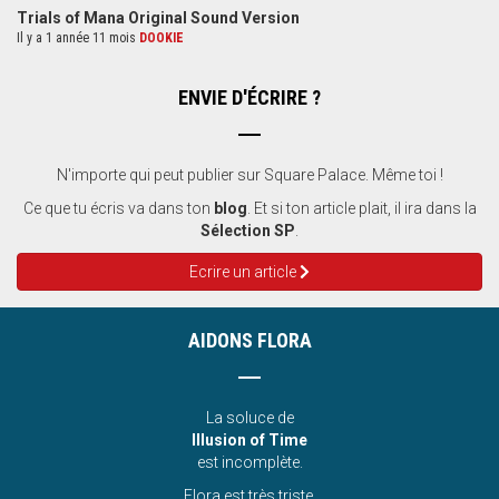
Trials of Mana Original Sound Version
Il y a 1 année 11 mois
DOOKIE
ENVIE D'ÉCRIRE ?
N'importe qui peut publier sur Square Palace. Même toi !
Ce que tu écris va dans ton
blog
. Et si ton article plait, il ira dans la
Sélection SP
.
Ecrire un article
AIDONS FLORA
La soluce de
Illusion of Time
est incomplète.
Flora est très triste.