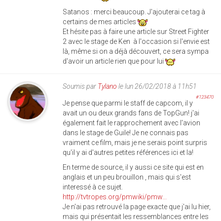
Satanos : merci beaucoup. J'ajouterai ce tag à
certains de mes articles
Et hésite pas à faire une article sur Street Fighter
2 avec le stage de Ken à l'occasion si l'envie est
là, même si on a déjà découvert, ce sera sympa
d'avoir un article rien que pour lui
Soumis par
Tylano
le lun 26/02/2018 à 11h51
#123470
Je pense que parmi le staff de capcom, il y
avait un ou deux grands fans de TopGun! j'ai
également fait le rapprochement avec l'avion
dans le stage de Guile! Je ne connais pas
vraiment ce film, mais je ne serais point surpris
qu'il y ai d'autres petites références ici et la!
En terme de source, il y aussi ce site qui est en
anglais et un peu brouillon , mais qui s'est
interessé à ce sujet.
http://tvtropes.org/pmwiki/pmw...
Je n'ai pas retrouvé la page exacte que j'ai lu hier,
mais qui présentait les ressemblances entre les