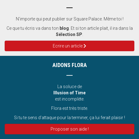
N'importe qui peut publier sur Square Palace. Même toi !
Ce que tu écris va dans ton
blog
. Et si ton article plait, il ira dans la
Sélection SP
.
Ecrire un article
AIDONS FLORA
La soluce de
Illusion of Time
est incomplète.
Flora est très triste.
Si tu te sens d’attaque pour la terminer, ça lui ferait plaisir !
Proposer son aide !