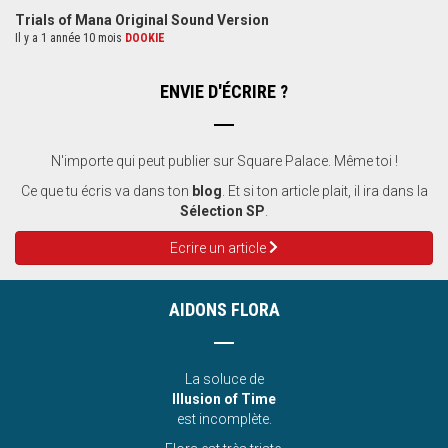
Trials of Mana Original Sound Version
Il y a 1 année 10 mois
DOOKIE
ENVIE D'ÉCRIRE ?
N'importe qui peut publier sur Square Palace. Même toi !
Ce que tu écris va dans ton
blog
. Et si ton article plait, il ira dans la
Sélection SP
.
Ecrire un article
AIDONS FLORA
La soluce de
Illusion of Time
est incomplète.