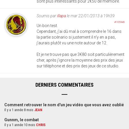
sont plus intéressants pour 2€50 de mémoire.
Soumis par
illapa
le mar 22/01/2013 à 19h39
#105946
Un bon test.
Cependant, j'ai dû mal à comprendre le 16 dans
la partie scénario si justement il n'y en a pas,
j'aurais plutôt vu une note autour de 12.
Et je ne trouve pas que 3€80 soit particulièrement
cher, après j'ignore la moyenne des prix des jeux
sur téléphone et des prix des jeux de ce studio.
DERNIERS COMMENTAIRES
Comment retrouver le nom d'un jeu vidéo que vous avez oublié
Il y a 1 année 8 mois
JEAN
Gunnm, le combat
Il y a 1 année 10 mois
CHRIS