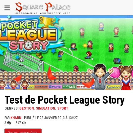
Aller
Toggle
au
contenu
navigation
principal
Test de Pocket League Story
GENRES:
GESTION
SIMULATION
SPORT
PAR
KHARN
- PUBLIÉ LE 22 JANVIER 2013 À 13H27
3
547