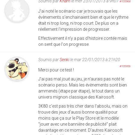
Soumis par
Kharn
le mer 23/01/2013 à 9h07
#105968
J'ai noté le scénario car je trouvais que les
évènements s'enchainaient bien et que le rythme
était ni trop long, ni trop court. De plus on a
réellement l'impression de progresser.
Effectivement il n'y a pas d'histoire contée mais
on sent que l'on progresse.
Soumis par
Senki
le mar 22/01/2013 à 21h20
#105956
Merci pour ce test !
J'ai pas mal joué au jeu, je n'aurais pas noté le
scénario perso. Mais les évènements sont bien
ammenés (étape par étape), le tout dans un
univers mignon classique des Kairosoft.
3€80 c'est pas très cher dans l'absolu, mais on
trouve des jeux d'aussi bonne qualité pour
moins que ça sur le Play Store et le modèle
"jouer avec une bannière de publicité" plait
davantage en ce moment. D'autres Kairosoft