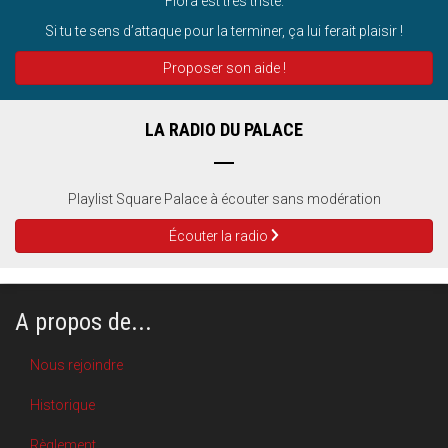
Flora est très triste.
Si tu te sens d’attaque pour la terminer, ça lui ferait plaisir !
Proposer son aide !
LA RADIO DU PALACE
Playlist Square Palace à écouter sans modération
Écouter la radio
A propos de...
Nous rejoindre
Historique
Règlement