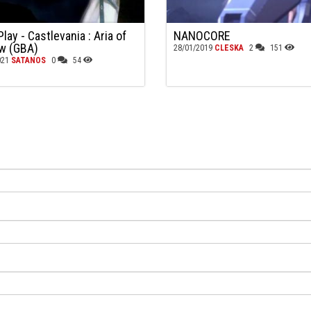
Play - Castlevania : Aria of
NANOCORE
w (GBA)
28/01/2019
CLESKA
2
151
021
SATANOS
0
54