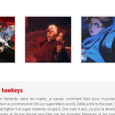
e
hawkeys
r Nintendo dans les mains, je savais comment faire pour muscle
ion a commencé en 94 sur super Mario world, Zelda a link to the past,
eet figther II et super nintendo scope 6. Dés mes 4 ans, j'ai pris la direct
onais et de me laisser envoûter par les mondes féeriques et les co