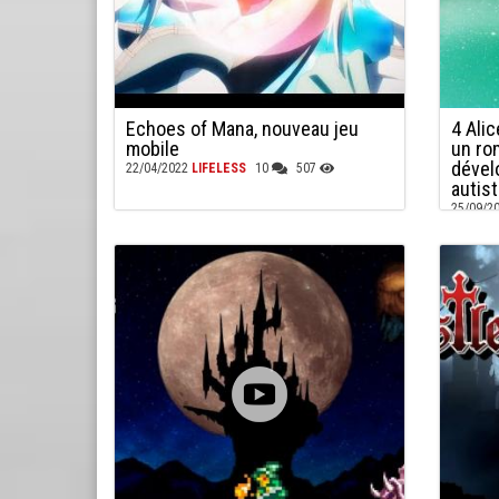
Echoes of Mana, nouveau jeu
4 Alic
mobile
un ro
dével
22/04/2022
LIFELESS
10
507
autist
25/09/2