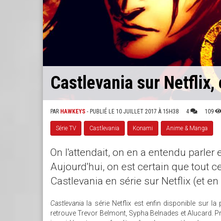
Castlevania sur Netflix, 
PAR
HAWKEYS
- PUBLIÉ LE 10 JUILLET 2017 À 15H38
4
109
Série TV
Castlevania
Konami
Anime & Manga
On l'attendait, on en a entendu parler
Aujourd'hui, on est certain que tout c
Castlevania en série sur Netflix (et en
Castlevania
la série Netflix est enfin disponible sur l
retrouve Trevor Belmont, Sypha Belnades et Alucard. P