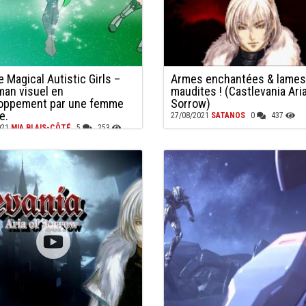
e Magical Autistic Girls –
Armes enchantées & lames
man visuel en
maudites ! (Castlevania Aria
oppement par une femme
Sorrow)
e.
27/08/2021
SATANOS
0
437
021
MIA BLAIS-CÔTÉ
5
253