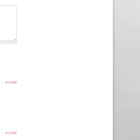
#122944
#121845