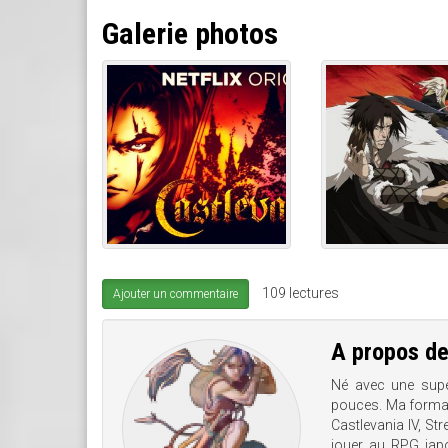
Galerie photos
109 lectures
Ajouter un commentaire
A propos d
Né avec une supe
pouces. Ma format
Castlevania IV, Str
jouer au RPG jap