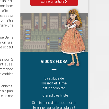
r un peu
Ecrire un article
s combats
effet, si
nes assez
connaître
ruire une
ce. Je ne
à un vrai
e et peut
 saison 2
AIDONS FLORA
ent aussi
 commencé
 d’emblée
La soluce de
Illusion of Time
es années.
est incomplète.
a n’a pas
Flora est très triste.
s eu à me
Si tu te sens d’attaque pour la
terminer, ça lui ferait plaisir !