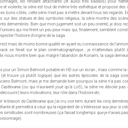
onnages, les rendant attachants (et aussi très badass) pour flatte
re et violente, la série est tout de même très esthétique et propose de
s bons côtés, cette série n’est pas à mettre devant tous les regards. En 
us sur des statues et des symboles religieux, la série montre des scè
fants démembrés. Bien que mon jugement soit un peu orienté, je dois re
t l’univers qui me firent un peu peur mais qui, finalement, semblent const
especter l’histoire d’origine de la saga.
rect mais de moins bonne qualité en ayant eu connaissance de l’annon
 back se ferait sur le plan cinématographique ; je m’attendais plutôt 
lix nous montre bien que, malgré l’abandon de Konami, la saga demeur
 à ce jour un Simon Belmont potable en HD sur un écran ; mais comme la
 (et trouve ça plutôt logique) que les autres épisodes de la saga soi
 anciens Belmont, mais je me demande bien pourquoi la série n’a pas
l
Castlevania
(ou qui n’auraient joué qu’à LoS), la série ne dévoile pas
découvrir) leurs motivations, leur rôle dans l’histoire etc.
er le blason de
Castlevania
que j’ai cru voir terni durant les cinq dernièr
ifiante et permettra à ceux qui la regardent de s’intéresser aux jeux si cel
 les similitudes sont nombreuses (ça faisait longtemps que je n’avais pa
n visionnage).