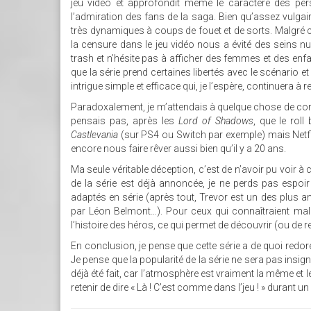
jeu vidéo et approfondit même le caractère des pers
l’admiration des fans de la saga. Bien qu’assez vulgai
très dynamiques à coups de fouet et de sorts. Malgré ce
la censure dans le jeu vidéo nous a évité des seins n
trash et n’hésite pas à afficher des femmes et des en
que la série prend certaines libertés avec le scénario e
intrigue simple et efficace qui, je l’espère, continuera à r
Paradoxalement, je m’attendais à quelque chose de cor
pensais pas, après les
Lord of Shadows
, que le roll
Castlevania
(sur PS4 ou Switch par exemple) mais Netf
encore nous faire rêver aussi bien qu’il y a 20 ans.
Ma seule véritable déception, c’est de n’avoir pu voir
de la série est déjà annoncée, je ne perds pas espoir
adaptés en série (après tout, Trevor est un des plus
par Léon Belmont…). Pour ceux qui connaîtraient ma
l’histoire des héros, ce qui permet de découvrir (ou de re
En conclusion, je pense que cette série a de quoi redor
Je pense que la popularité de la série ne sera pas insign
déjà été fait, car l’atmosphère est vraiment la même et
retenir de dire « Là ! C’est comme dans l’jeu ! » durant u