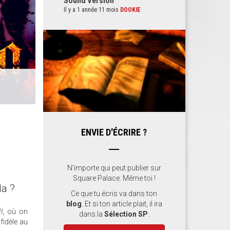
Sound Version
Il y a 1 année 11 mois
DOOKIE
ENVIE D'ÉCRIRE ?
N'importe qui peut publier sur
Square Palace. Même toi !
la ?
Ce que tu écris va dans ton
blog
. Et si ton article plait, il ira
II
, où on
dans la
Sélection SP
.
 fidèle au