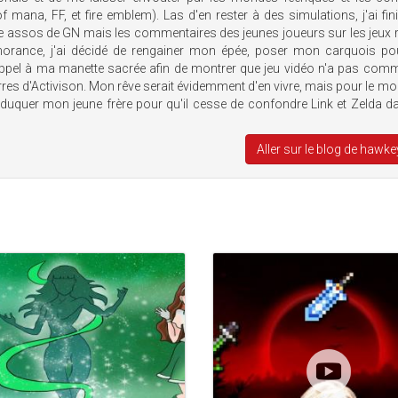
f mana, FF, et fire emblem). Las d'en rester à des simulations, j'ai fin
e assos de GN mais les commentaires des jeunes joueurs sur les jeux 
gnorance, j'ai décidé de rengainer mon épée, poser mon carquois po
 appel à ma manette sacrée afin de montrer que jeu vidéo n'a pas co
erres d'Activison. Mon rêve serait évidemment d'en vivre, mais pour le m
éduquer mon jeune frère pour qu'il cesse de confondre Link et Zelda d
Aller sur le blog de hawk