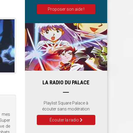
Proposer son aide !
LA RADIO DU PALACE
Playlist Square Palace à
écouter sans modération
r mes
Écouter la radio
 Super
ive de
mbats