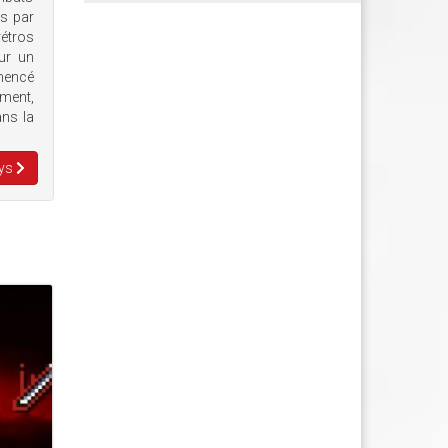
is par
rétros
ur un
mmencé
oment,
ans la
eys