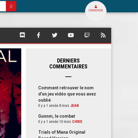
CONNEXION
SQUARE
SQUARE
SQUARE
SQUARE
SQUARE
FLUX
PALACE
PALACE
PALACE
PALACE
PALACE
RSS
SUR
SUR
SUR
SUR
SUR
DE
DISCORD
FACEBOOK
TWITTER
YOUTUBE
TWITCH
SQUARE
PALACE
DERNIERS
COMMENTAIRES
Comment retrouver le nom
d'un jeu vidéo que vous avez
oublié
Il y a 1 année 8 mois
JEAN
Gunnm, le combat
Il y a 1 année 10 mois
CHRIS
Trials of Mana Original