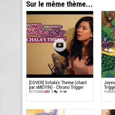
Sur le même thème...
[COVER] Schala's Theme (chant
Joyeu
par xMEIYIN) - Chrono Trigger
Trigge
07/11/2020
ARU
3
65
11/03/2