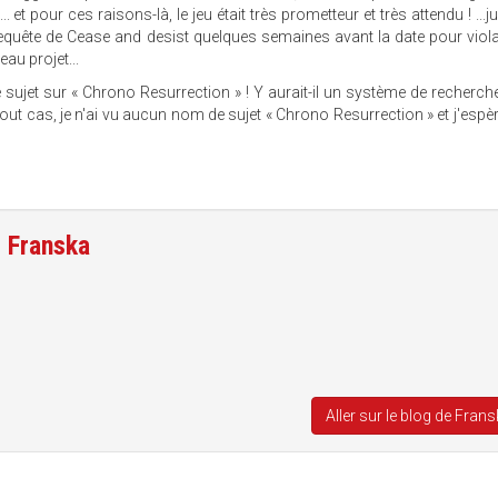
et pour ces raisons-là, le jeu était très prometteur et très attendu ! ...j
quête de Cease and desist quelques semaines avant la date pour viol
eau projet...
 sujet sur « Chrono Resurrection » ! Y aurait-il un système de recherch
 tout cas, je n'ai vu aucun nom de sujet « Chrono Resurrection » et j'espè
e
Franska
Aller sur le blog de Fran