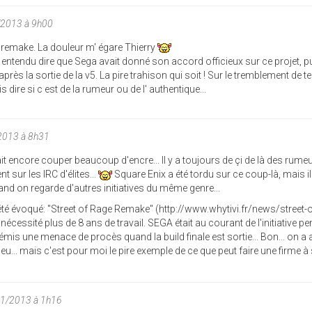
/2013 à 9h00
e remake. La douleur m' égare Thierry
 entendu dire que Sega avait donné son accord officieux sur ce projet, p
ès la sortie de la v5. La pire trahison qui soit ! Sur le tremblement de ter
 dire si c est de la rumeur ou de l' authentique...
2013 à 8h31
it encore couper beaucoup d'encre... Il y a toujours de çi de là des rume
t sur les IRC d'élites...
Square Enix a été tordu sur ce coup-là, mais il
uand on regarde d'autres initiatives du même genre...
 été évoqué: "Street of Rage Remake" (http://www.whytivi.fr/news/street-
nécessité plus de 8 ans de travail. SEGA était au courant de l'initiative p
émis une menace de procès quand la build finale est sortie... Bon... on a 
eu... mais c'est pour moi le pire exemple de ce que peut faire une firme à
01/2013 à 1h16