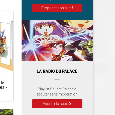
Proposer son aide !
LA RADIO DU PALACE
nde
ez -
Playlist Square Palace à
écouter sans modération
Écouter la radio