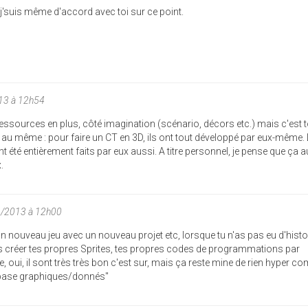
j'suis même d'accord avec toi sur ce point.
013 à 12h54
essources en plus, côté imagination (scénario, décors etc.) mais c'est t
au même : pour faire un CT en 3D, ils ont tout développé par eux-même.
 été entièrement faits par eux aussi. A titre personnel, je pense que ça a
.
1/2013 à 12h00
un nouveau jeu avec un nouveau projet etc, lorsque tu n'as pas eu d'histo
 dois créer tes propres Sprites, tes propres codes de programmations par
, oui, il sont très très bon c'est sur, mais ça reste mine de rien hyper c
 "base graphiques/donnés"