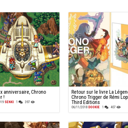
x anniversaire, Chrono
Retour sur le livre La Lége
r !
Chrono Trigger de Rémi Lop
Third Editions
019
SENKI
1
397
06/11/2018
DOOKIE
1
407