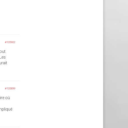
#105902
out.
 Les
urait
#105899
ire où
ompliqué