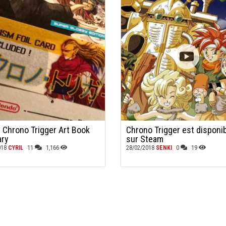
t Chrono Trigger Art Book
Chrono Trigger est disponi
ary
sur Steam
018
CYRIL
11
1,166
28/02/2018
SENKI
0
19