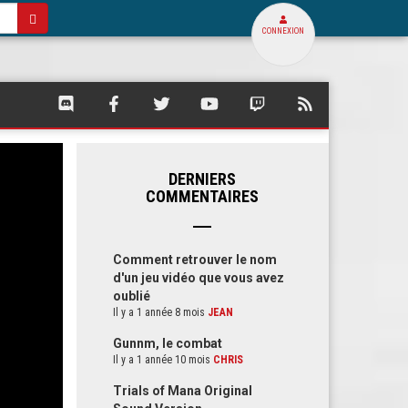
CONNEXION
SQUARE
SQUARE
SQUARE
SQUARE
SQUARE
FLUX
PALACE
PALACE
PALACE
PALACE
PALACE
RSS
SUR
SUR
SUR
SUR
SUR
DE
DISCORD
FACEBOOK
TWITTER
YOUTUBE
TWITCH
SQUARE
PALACE
DERNIERS
COMMENTAIRES
Comment retrouver le nom
d'un jeu vidéo que vous avez
oublié
Il y a 1 année 8 mois
JEAN
Gunnm, le combat
Il y a 1 année 10 mois
CHRIS
Trials of Mana Original