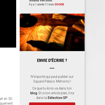
Sound Version
Il y a 1 année 11 mois
DOOKIE
ENVIE D'ÉCRIRE ?
N'importe qui peut publier sur
Square Palace. Même toi !
Ce que tu écris va dans ton
blog
. Et si ton article plait, il ira
dans la
Sélection SP
.
it en 3D.
iquement