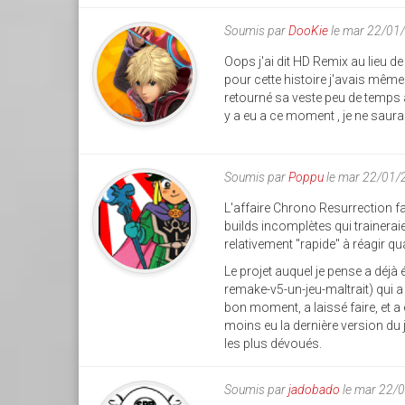
Soumis par
DooKie
le mar 22/01
Oops j'ai dit HD Remix au lieu d
pour cette histoire j'avais même
retourné sa veste peu de temps apr
y a eu a ce moment , je ne saurais
Soumis par
Poppu
le mar 22/01/
L'affaire Chrono Resurrection fa
builds incomplètes qui traineraien
relativement "rapide" à réagir q
Le projet auquel je pense a déjà
remake-v5-un-jeu-maltrait) qui a 
bon moment, a laissé faire, et a 
moins eu la dernière version du j
les plus dévoués.
Soumis par
jadobado
le mar 22/