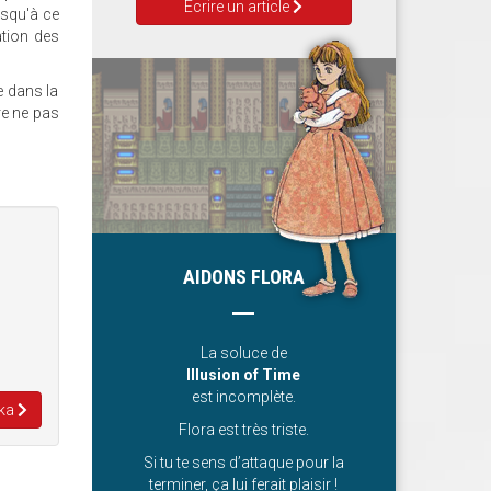
Ecrire un article
usqu'à ce
ation des
e dans la
re ne pas
AIDONS FLORA
La soluce de
Illusion of Time
est incomplète.
ska
Flora est très triste.
Si tu te sens d’attaque pour la
terminer, ça lui ferait plaisir !