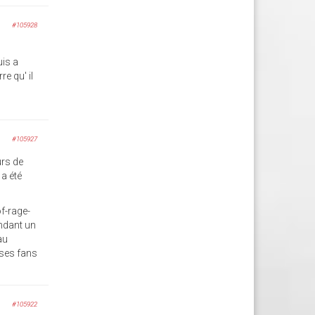
#105928
uis a
re qu' il
#105927
urs de
 a été
of-rage-
endant un
au
 ses fans
#105922