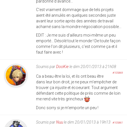
pardonné d'avance...
C'est vraiment dommage que de tels projets
aient été annulés en quelques secondes juste
avant leur sortie après des années de travail
acharné sans la moindre négociation possible...
EDIT : Je me suis d'ailleurs moi-même un peu
emporté... Désolé tout le monde ! De toute façon
comme l'on dit plusieurs, c'est comme ça et il
faut faire avec !
Soumis par
DooKie
le dim 20/01/2013 à 21h08
#105869
Ca a beau être la loi, et ils ont beau être
dans leur bon droit, je ne peux m'empêcher de
trouver ça injuste et écoeurant. Tout argument
défendant cette politique de près comme de loin
me rend vite très grincheux
Donc sorry si je m'emporte un peu !
Soumis par
Nuu
le dim 20/01/2013 à 19h13
#105861