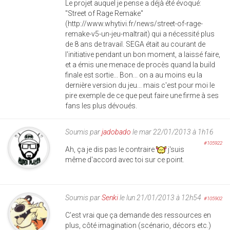
Le projet auquel je pense a déjà été évoqué:
"Street of Rage Remake"
(http://www.whytivi.fr/news/street-of-rage-
remake-v5-un-jeu-maltrait) qui a nécessité plus
de 8 ans de travail. SEGA était au courant de
l'initiative pendant un bon moment, a laissé faire,
et a émis une menace de procès quand la build
finale est sortie... Bon... on a au moins eu la
dernière version du jeu... mais c'est pour moi le
pire exemple de ce que peut faire une firme à ses
fans les plus dévoués.
Soumis par
jadobado
le mar 22/01/2013 à 1h16
#105922
Ah, ça je dis pas le contraire
j'suis
même d'accord avec toi sur ce point.
Soumis par
Senki
le lun 21/01/2013 à 12h54
#105902
C'est vrai que ça demande des ressources en
plus, côté imagination (scénario, décors etc.)