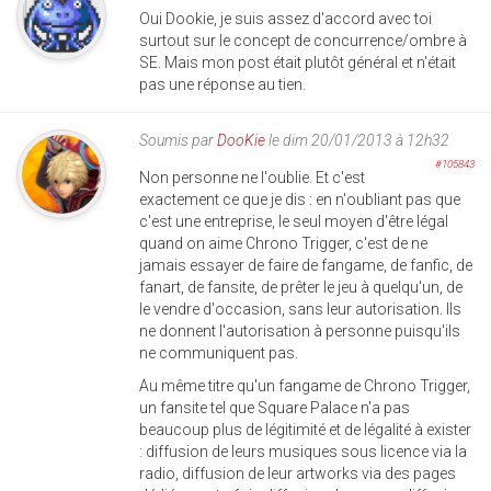
Oui Dookie, je suis assez d'accord avec toi
surtout sur le concept de concurrence/ombre à
SE. Mais mon post était plutôt général et n'était
pas une réponse au tien.
Soumis par
DooKie
le dim 20/01/2013 à 12h32
#105843
Non personne ne l'oublie. Et c'est
exactement ce que je dis : en n'oubliant pas que
c'est une entreprise, le seul moyen d'être légal
quand on aime Chrono Trigger, c'est de ne
jamais essayer de faire de fangame, de fanfic, de
fanart, de fansite, de prêter le jeu à quelqu'un, de
le vendre d'occasion, sans leur autorisation. Ils
ne donnent l'autorisation à personne puisqu'ils
ne communiquent pas.
Au même titre qu'un fangame de Chrono Trigger,
un fansite tel que Square Palace n'a pas
beaucoup plus de légitimité et de légalité à exister
: diffusion de leurs musiques sous licence via la
radio, diffusion de leur artworks via des pages