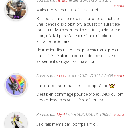
Soumis par
Ashton
le dim 20/01/2013 à 2h31
#105836
Malheureusement, la loi, c'est la loi.
Si la boîte canadienne avait pu louer ou acheter
une licence d'exploitation, la question aurait été
tout autre. Mais comme ils ont fait ça dans leur
coin, il fallait pas s'attendre à une réaction
aimable de Square.
Un truc intelligent pour ne pas enterrer le projet
aurait été d'établir un contrat de licence avec
versement de royalties, mais bon...
Soumis par
Kaede
le dim 20/01/2013 à 0h38
#105834
bah oui consommateurs = pompe à fric
C'est bien dommage pour ce projet ! Ceux qui ont
bossé dessus devaient être dégoutés !!!
Soumis par
Myst
le dim 20/01/2013 à 0h30
#105833
Je dirais même par "pompe à fric".