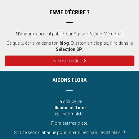
ENVIE D'ÉCRIRE ?
N'importe qui peut publier sur Square Palace. Même toi !
Ce que tu écris va dans ton
blog
. Et si ton article plait, il ira dans la
Sélection SP
.
Ecrire un article
AIDONS FLORA
La soluce de
Illusion of Time
est incomplète.
Flora est très triste.
Si tu te sens d’attaque pour la terminer, ça lui ferait plaisir !