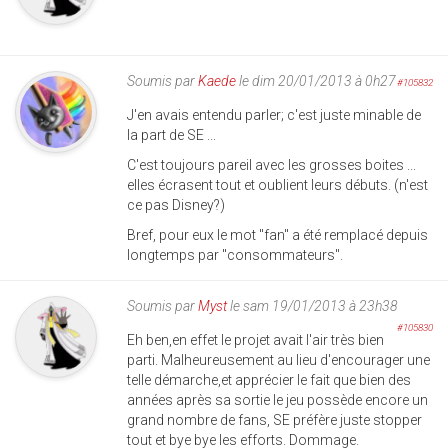
Soumis par
Kaede
le dim 20/01/2013 à 0h27
#105832
J'en avais entendu parler; c'est juste minable de
la part de SE ...
C'est toujours pareil avec les grosses boites ...
elles écrasent tout et oublient leurs débuts. (n'est
ce pas Disney?)
Bref, pour eux le mot "fan" a été remplacé depuis
longtemps par "consommateurs".
Soumis par
Myst
le sam 19/01/2013 à 23h38
#105830
Eh ben,en effet le projet avait l'air très bien
parti. Malheureusement au lieu d'encourager une
telle démarche,et apprécier le fait que bien des
années après sa sortie le jeu possède encore un
grand nombre de fans, SE préfère juste stopper
tout et bye bye les efforts. Dommage.