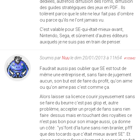
dédiées, autrefois diffusion des roms, diffusion
des guides stratégiques des jeux en PDF... Ils
tolèrent parce que le site ne leur fait pas d'ombre
ou parce qu'ils ne l'ont jamais vu.
C'est valable pour SE-qui-était-mieux-avant,
Nintendo, Sega, et sûrement d'autres éditeurs
auxquels je ne suis pas en train de penser.
Soumis par
Nuu
le dim 20/01/2013 à 11h54
#105842
Faudrait aussi pas oublier que SE est tout de
même une entreprise et, sans faire de jugement
aucun, son but est de faire du profit, qu'on aime
ou qu'on aime pas c'est comme ça.
Alors laisser sa licence courir joyeusement sans
se faire du beurre c'est pas glop et, autre
problème, accepter un projet de fans sans rien
faire dessus mais en touchant des royalties ce
n'est pas bon pour son image aussi, ça donne
un côté : "ys'font d'la tune sans rien branler, pfff
que des tocards que c'était mieux avant SE". Et