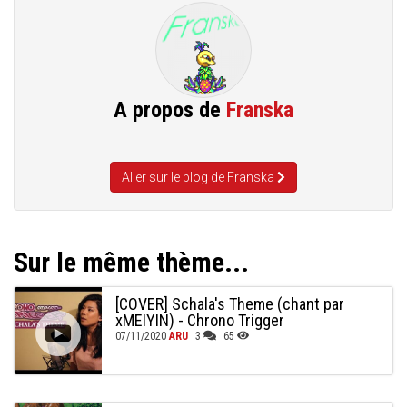
A propos de
Franska
Aller sur le blog de Franska
Sur le même thème...
[COVER] Schala's Theme (chant par
xMEIYIN) - Chrono Trigger
07/11/2020
ARU
3
65