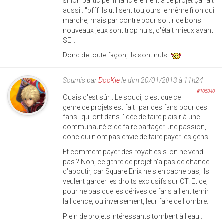
sinon participer financièrement à ce projet ça fait
aussi : "pfff ils utilisent toujours le même filon qui
marche, mais par contre pour sortir de bons
nouveaux jeux sont trop nuls, c'était mieux avant
SE".
Donc de toute façon, ils sont nuls !
Soumis par
DooKie
le dim 20/01/2013 à 11h24
#105840
Ouais c'est sûr... Le souci, c'est que ce
genre de projets est fait "par des fans pour des
fans" qui ont dans l'idée de faire plaisir à une
communauté et de faire partager une passion,
donc qui n'ont pas envie de faire payer les gens.
Et comment payer des royalties si on ne vend
pas ? Non, ce genre de projet n'a pas de chance
d'aboutir, car Square Enix ne s'en cache pas, ils
veulent garder les droits exclusifs sur CT. Et ce,
pour ne pas que les dérives de fans aillent ternir
la licence, ou inversement, leur faire de l'ombre.
Plein de projets intéressants tombent à l'eau :