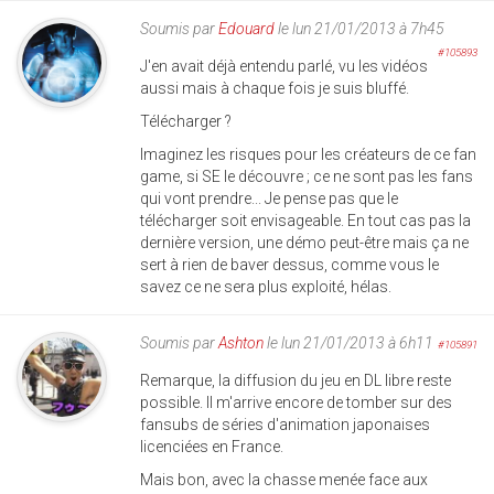
Soumis par
Edouard
le lun 21/01/2013 à 7h45
#105893
J'en avait déjà entendu parlé, vu les vidéos
aussi mais à chaque fois je suis bluffé.
Télécharger ?
Imaginez les risques pour les créateurs de ce fan
game, si SE le découvre ; ce ne sont pas les fans
qui vont prendre... Je pense pas que le
télécharger soit envisageable. En tout cas pas la
dernière version, une démo peut-être mais ça ne
sert à rien de baver dessus, comme vous le
savez ce ne sera plus exploité, hélas.
Soumis par
Ashton
le lun 21/01/2013 à 6h11
#105891
Remarque, la diffusion du jeu en DL libre reste
possible. Il m'arrive encore de tomber sur des
fansubs de séries d'animation japonaises
licenciées en France.
Mais bon, avec la chasse menée face aux