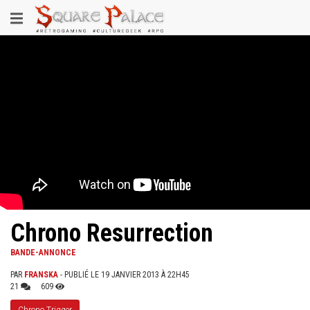
Aller
Toggle
au
contenu
navigation
principal
Chrono Resurrection
BANDE-ANNONCE
PAR
FRANSKA
- PUBLIÉ LE 19 JANVIER 2013 À 22H45
21
609