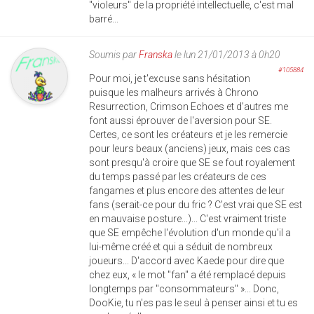
"violeurs" de la propriété intellectuelle, c'est mal
barré...
Soumis par
Franska
le lun 21/01/2013 à 0h20
#105884
Pour moi, je t'excuse sans hésitation
puisque les malheurs arrivés à Chrono
Resurrection, Crimson Echoes et d'autres me
font aussi éprouver de l'aversion pour SE.
Certes, ce sont les créateurs et je les remercie
pour leurs beaux (anciens) jeux, mais ces cas
sont presqu'à croire que SE se fout royalement
du temps passé par les créateurs de ces
fangames et plus encore des attentes de leur
fans (serait-ce pour du fric ? C'est vrai que SE est
en mauvaise posture...)... C'est vraiment triste
que SE empêche l'évolution d'un monde qu'il a
lui-même créé et qui a séduit de nombreux
joueurs... D'accord avec Kaede pour dire que
chez eux, « le mot "fan" a été remplacé depuis
longtemps par "consommateurs" »... Donc,
DooKie, tu n'es pas le seul à penser ainsi et tu es