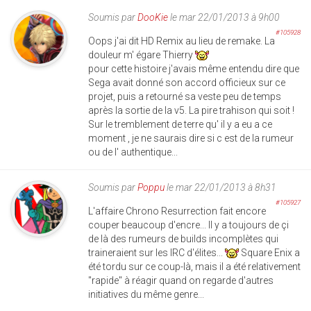
Soumis par
DooKie
le mar 22/01/2013 à 9h00
#105928
Oops j'ai dit HD Remix au lieu de remake. La
douleur m' égare Thierry
pour cette histoire j'avais même entendu dire que
Sega avait donné son accord officieux sur ce
projet, puis a retourné sa veste peu de temps
après la sortie de la v5. La pire trahison qui soit !
Sur le tremblement de terre qu' il y a eu a ce
moment , je ne saurais dire si c est de la rumeur
ou de l' authentique...
Soumis par
Poppu
le mar 22/01/2013 à 8h31
#105927
L'affaire Chrono Resurrection fait encore
couper beaucoup d'encre... Il y a toujours de çi
de là des rumeurs de builds incomplètes qui
traineraient sur les IRC d'élites...
Square Enix a
été tordu sur ce coup-là, mais il a été relativement
"rapide" à réagir quand on regarde d'autres
initiatives du même genre...