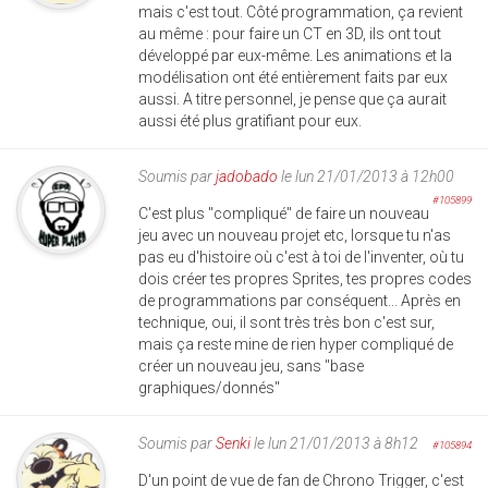
mais c'est tout. Côté programmation, ça revient
au même : pour faire un CT en 3D, ils ont tout
développé par eux-même. Les animations et la
modélisation ont été entièrement faits par eux
aussi. A titre personnel, je pense que ça aurait
aussi été plus gratifiant pour eux.
Soumis par
jadobado
le lun 21/01/2013 à 12h00
#105899
C'est plus "compliqué" de faire un nouveau
jeu avec un nouveau projet etc, lorsque tu n'as
pas eu d'histoire où c'est à toi de l'inventer, où tu
dois créer tes propres Sprites, tes propres codes
de programmations par conséquent... Après en
technique, oui, il sont très très bon c'est sur,
mais ça reste mine de rien hyper compliqué de
créer un nouveau jeu, sans "base
graphiques/donnés"
Soumis par
Senki
le lun 21/01/2013 à 8h12
#105894
D'un point de vue de fan de Chrono Trigger, c'est